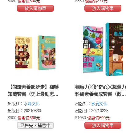
$380
優惠價300元
$350
優惠價277元
放入購物車
放入購物車
【閱讀素養起步走】翻轉
觀察力╳好奇心╳想像力
知識套書（史上最勵志！
科研素養養成套書（歡迎
改變世界的50位名人獎、
光臨！動物的家立體書＋
出版社：
水滴文化
出版社：
水滴文化
聰明保平安！最具生存智
大自然也太有趣！小棕鼠
出版日：20210330
出版日：20210223
慧的50個動物獎）
的自然生態百科）
$900
優惠價666元
$1050
優惠價699元
已售完，補書中
放入購物車