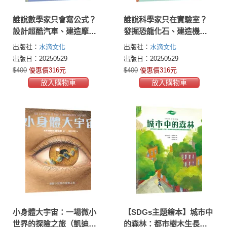
誰說數學家只會寫公式？
誰說科學家只在實驗室？
設計超酷汽車、建造摩天
發掘恐龍化石、建造機器
大樓、發明人工智慧……
人、尋找彩虹、研究種
出版社：
水滴文化
出版社：
水滴文化
做你喜歡的事，也可以改
子……做你喜歡的事，也
出版日：20250529
出版日：20250529
變世界！（漫畫式圖像繪
可以拯救世界！（漫畫式
$400
優惠價316元
$400
優惠價316元
本+鼓舞人心的24位數學家
圖像繪本+鼓舞人心的24位
放入購物車
放入購物車
小傳記）
科學家小傳記）
小身體大宇宙：一場微小
【SDGs主題繪本】城市中
世界的探險之旅（凱迪克
的森林：都市樹木生長祕