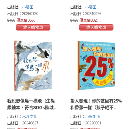
獎得主最新作。首刷限量
密大公開，認識永續發展
出版社：
小麥田
出版社：
小麥田
贈品「超實用尺規紙墊
與氣候變遷的知識繪本
出版日：20250120
出版日：20240926
板」）
（聯合國SDGs永續發展書
$450
優惠價356元
$420
優惠價332元
單）
放入購物車
放入購物車
我也想像鳥一樣飛（生態
驚人發現！你的基因有25%
綠繪本，符合SDGs陸域生
和香蕉一樣（孩子絕不可
態，認識鳥類知識，學習
錯過的第一本演化遺傳學
出版社：
水滴文化
出版社：
小熊出版
尊重多元、接納自己）
繪本）
出版日：20240827
出版日：20220601