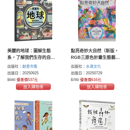
美麗的地球：圖解生態
點亮奇妙大自然（新版，
系，了解我們生存的自然
RGB三原色計畫生態藝術
環境（第二版）
極致之作，隨書附贈紅綠
出版社：
創意市集
出版社：
水滴文化
藍三色濾鏡，充滿野性美
出版日：20250925
出版日：20250729
與視覺震撼）
$680
優惠價537元
$780
優惠價616元
放入購物車
放入購物車