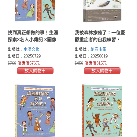
找到真正想做的事！生涯
我被森林療癒了：一位憂
探索X名人小傳記 X圖像式
鬱重症者的自我練習，用
繪本套書（誰說科學家只
365天與大自然建立連結，
出版社：
水滴文化
出版社：
創意市集
在實驗室？＋誰說數學家
掙脫25年來的情緒泥沼
出版日：20250729
出版日：20250619
只會寫公式？）
$769
優惠價576元
$450
優惠價315元
放入購物車
放入購物車