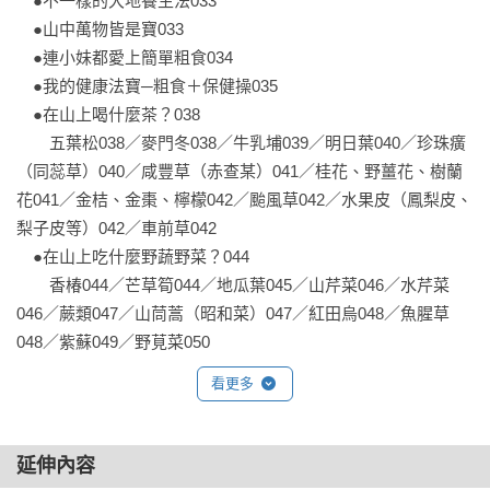
　●不一樣的大地養生法033

（3道自然風果醬＋5道健康沾醬＋7道多變化拌醬＋4道珍味高
　●山中萬物皆是寶033

湯＋5道簡單自製麵條＋94道樂活美食＝不可思議的118道幸福
　●連小妹都愛上簡單粗食034

粗食料理）

　●我的健康法寶─粗食＋保健操035

　●在山上喝什麼茶？038

♥「食物的香氣」能營造家庭幸福的氛圍

　　五葉松038／麥門冬038／牛乳埔039／明日葉040／珍珠癀
（同蕊草）040／咸豐草（赤查某）041／桂花、野薑花、樹蘭
☑用食物來珍藏一輩子的感動與回憶，是最無負擔、幸福與快樂
花041／金桔、金棗、檸檬042／颱風草042／水果皮（鳳梨皮、
的創作！

梨子皮等）042／車前草042

　●在山上吃什麼野蔬野菜？044

✫補血甜菜根果醬⮕去皮甜菜根＋檸檬汁＋黑糖（詳閱P.93）

　　香椿044／芒草筍044／地瓜葉045／山芹菜046／水芹菜
046／蕨類047／山茼蒿（昭和菜）047／紅田烏048／魚腥草
✫超簡單極香辣油⮕辣椒粉＋花椒粉＋小茴香粉＋香油（詳閱
048／紫蘇049／野莧菜050

P.103）

　●在山上吃什麼野果零食？051

看更多
　　野牡丹051／牛乳埔（牛乳榕）052／野草莓（刺波）052／
✫溫柔嫩豆包蔬菜滷⮕紅蘿蔔＋大頭菜＋昆布高湯＋豆包（詳閱
酢漿草053／冷飯藤053

P.154）

　●在山上泡什麼香草浴？054

延伸內容
　　石菖浦054／野薑花054／香茅054
