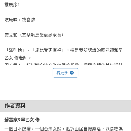
✫濃郁杏仁花生豆腐⮕去殼花生＋泰國香米＋杏仁片＋地瓜粉
推薦序1

　●在山上用什麼天然保養品？056

（詳閱P.178）

　　納豆水056／納豆甜菜根水057／納豆醋水057／蘆薈058／
吃原味，找食跡

木瓜泥060

✫照燒素干貝⮕大型杏鮑菇＋熟白芝麻＋七味辣椒粉（詳閱
P.181）

康立和（宜蘭縣農業處副處長）

Part2塘塘&早乙女老師分享幸福料理

✫《無咖啡因》明目咖啡⮕熟決明子＋杜仲＋炒香糙米＋水（詳
「滿則給」、「施比受更有福」，這是我所認識的蘇老師和早
　●呷蔬食，「10」大幸福好理由062

閱P.203）

乙女 修老師。

　　幸福有理1　有助改善過敏體質

因為愛吃，所以對食物充滿無限的想像，把興趣轉化與生活結
　　幸福有理2　穩定情緒，改善脾氣

♥最新增訂：［來一碗！超滿足美味料理］

合的工作能量，撰寫出不下二十本的料理製作食譜，無私地與
看更多
　　幸福有理3　降低痛風、關節炎等的發生機率

•超簡單｜美味養生粥

消費者分享。

　　幸福有理4　纖體窈窕，幫助體重控制

•爽口｜芝麻香麻醬麵

為了讓料理製作方式更原味與簡單易行，希望鼓勵每個家庭的
　　幸福有理5　清除體內垃圾，養顏兼美容

•濃郁｜味噌拉麵

爸爸媽媽為家庭盡一份心力，都能自己動手做菜，而出版了兼
　　幸福有理6　降膽固醇，避免心血管疾病

•低脂營養｜五色蔬菜鍋

具美學與文化結合的書籍──《發現粗食好味道》，從食材介紹
　　幸福有理7　腸道暢通，避免大腸癌發生

作者資料
•清蒸｜自製臭豆腐

到健康理念、醬料、主食、蔬食、湯品、飲品等分類，有系統
　　幸福有理8　尊重生命，愛護動物

•爽脆甘甜｜瓠瓜水餃

地介紹近七十餘種的料理製作，不但完整傳達如何在生活周邊
蘇富家&早乙女 修 
　　幸福有理9　節能減碳，保護環境

•軟綿綿｜豆奶麵線

輕鬆就地取得食材的理念，並讓每個人都能簡單上手、吃的美
　　幸福有理10　蔬食容易儲存，更環保

一個日本媳婦，一個台灣女婿，貼近山居自慢樂活，以食物為
•酸甜入味｜豆包泥煨番茄
