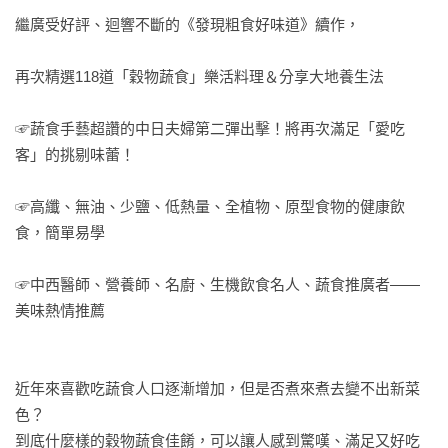
繼廣受好評、迴響不斷的《發現粗食好味道》續作，

再次精選118道「穀物蔬食」樂活料理＆分享大地養生法

☞蔬食手藝超讚的中日夫婦第二彈出擊！將再次滿足「愛吃
客」的挑剔味蕾！

☞高纖、無油、少鹽、低熱量、全植物、原型食物的健康飲
食，簡單易學

☞中西醫師、營養師、名廚、生機飲食名人、蔬食推廣者——
美味熱情推薦

近年來喜歡吃蔬食人口逐漸增加，但是否煮來煮去變不出新菜
色？

到底什麼樣的穀物蔬食佳餚，可以讓人感到驚嘆、滿足又好吃