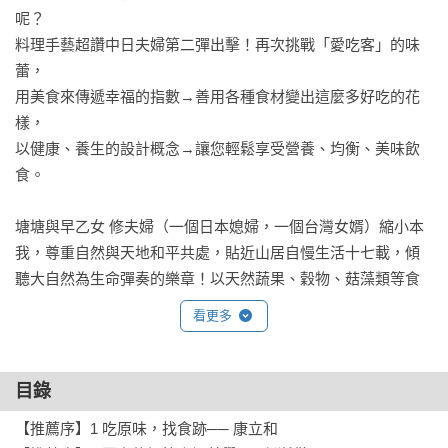
呢？

料理手藝超讚中日夫婦第二彈出擊！再次挑戰「愛吃客」的味
蕾，

用美食來傳遞幸福的指數→善用各種食材變出這麼多好吃的花
樣，

以健康、養生的設計概念→讓您輕鬆享受營養、均衡、美味飲
食。

塘塘與早乙女 修夫婦（一個日本媳婦，一個台灣女婿）縮小本
我，尊重自然與天地和平共處，貼近山居自慢生活十七載，傾
聽大自然為生命彈奏的樂章！以天然蔬果、穀物、菇藻類等食
材，搭配天然的辛香料提味，呈現原味、健康、營養的好滋
看更多
味，例如天天吃不厭的照燒素干貝、夏季最爽口美味的芝麻香
麻醬麵、早餐最健康的香濃滑順堅果美乃滋、高鈣低脂的豆腐
渣米漢堡、無辣不歡必學超簡單極香辣油、味蕾飄香的芝麻牛
目錄
蒡素助排，還有幸福滿分又清涼順口的濃郁杏仁花生豆腐等各
【推薦序】1 吃原味，找食跡── 康立和

式早餐、午餐、晚餐及點心創意美食。
