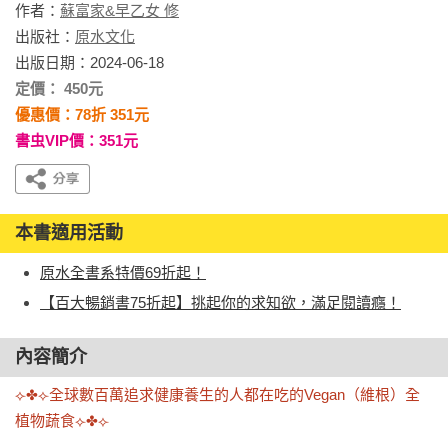
作者：
蘇富家&早乙女 修
出版社：
原水文化
出版日期：2024-06-18
定價： 450元
優惠價：78折 351元
書虫VIP價：351元
本書適用活動
原水全書系特價69折起！
【百大暢銷書75折起】挑起你的求知欲，滿足閱讀癮！
內容簡介
⟣✤⟣全球數百萬追求健康養生的人都在吃的Vegan（維根）全
植物蔬食⟣✤⟣