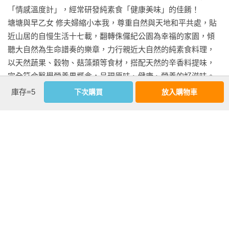
味、改善健康、改變購買食材的消費習慣，也讓每個家庭成員
　●無肉不歡怎麼辦？如何改吃粗食？067

「情感溫度計」，經常研發純素食「健康美味」的佳餚！

•清香素雅｜酸菜鮮菇湯

都能更健康。

　　樂在蔬食1　潛移默化，首先建立良好正確的觀念樂在蔬食

塘塘與早乙女 修夫婦縮小本我，尊重自然與天地和平共處，貼
據我所知，《發現粗食好味道》的發行，不但得到讀者廣大的
　　樂在蔬食2　無論家裡或職場都不要放置有害健康的食物或
近山居的自慢生活十七載，翻轉侏儸紀公園為幸福的家園，傾
迴響，更有許多人跟著書身體力行，學會自己種菜、採集野生
垃圾食品

聽大自然為生命譜奏的樂章，力行親近大自然的純素食料理，
食材，更了解如何吃健康素食、重視食物來源。這本書不但幫
　　樂在蔬食3　「空腹」時更要慎選有助於健康的食物

以天然蔬果、穀物、菇藻類等食材，搭配天然的辛香料提味，
助眾多讀者調理身體，並學會如何把料理食材的特性與健康充
　　樂在蔬食4　循序漸進，逐步改變飲食習慣

完全符合醫學營養界概念，呈現原味、健康、營養的好滋味。

分結合，不再只是重視美味，更要重視吃的健康。

　●榖物蔬食「聰明採買」071

◆夫妻倆不但喜歡做素菜、吃素菜，更愛教人做素菜，多年來
庫存=5
下次購買
放入購物車
能與老師認識，是因為一位認識的媒體朋友知道我正在辦活
　　精挑細選　1豆類製品

透過電視廣播媒體，如TVBS、慈濟大愛、飛碟宜蘭台、台灣廣
動，且極力推動綠色永續概念，倡導有機栽培、食農教育、養
　　精挑細選　2新鮮菇類

播電台、中廣流行網等；及各地農會、素食、有機商店、新竹
生休閒，於是在偶然機會裡，送了一本《發現粗食好味道》給
　　精挑細選　3乾貨

工研院、社區大學等烹飪教室教學，推廣素食不遺餘力。

我。閱讀以後，我非常感動，便常常邀請蘇老師來授課，與學
　　精挑細選　4堅果、穀物、藻類

◆塘塘與早乙女 修夫婦以中、日語夾雜，風趣且毫不藏私的教
員們分享料理製作的訣竅。

　　精挑細選　5蔬果類

學，總讓跟著學做菜的人，染上快樂的好心情。而低油、高纖
透過著作，蘇老師所要傳達的最主要理念，就是食材的取得方
●榖物蔬食「處理＆保存」074

的美味蔬食讓醫師、營養師、節目主持人、藝人等名人老饕讚
式。其實，在你我生活的周邊環境中，到處都有容易取得並且
　　聰明收存　1豆類製品

不絕口而愛上素食！

可以食用的野生食材。而料理食物的過程中，其實不使用油、
　　聰明收存　2新鮮菇類

◆取材多從自耕農家、傳統市場、有機商店、超市或自行栽種
牛奶及蛋，也可以製作出非常美味的料理。不但可以吃的有
　　聰明收存　3乾貨

等天然食材為主；烹調法多蒸燙拌、少煎炸烤；目的不外是讓
機，並能健康防癌。

　　聰明收存　4堅果、穀物、藻類

人人都能做出好吃又身體無負擔的原味蔬食。
