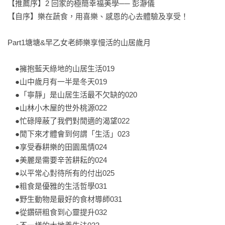
【推薦序】2 回家的極簡幸福美學── 彭瀞儀

【自序】樂在蔬食，用喜樂、感恩的心去體驗及享受！

塘塘、早乙女 修夫婦（蔬食養生達人）運用飲食金字塔六大類
的食物巧妙搭配，秉持簡單好做、原味烹調的風格，讓天然食
Part1塘塘&早乙女老師樂享慢活的山居歲月

材有了更豐富多元的組合與口感，呈現高纖、低油、少鹽，且
色香味及營養俱全，健康均衡的美味純素食，每一口的好滋味
　●擁抱藍天綠地的山居生活019

都會讓人讚嘆不已。純天然的全植物飲食完全顛覆您對蔬食的
　●山中歲月有一半是冬天019

感覺，帶給全家人幸福滿足的感動好滋味，簡單易學、零失
　●「寧靜」是山居生活最不欠缺的020

敗，親自下廚動手做，全家人最美好的幸福時刻自然湧現。

　●山林小木屋的世外桃源022

　●忙碌障蔽了我們對閒適的渴望022

♥徹底顛覆「肉」味蕾，養成絕對「菜」舌頭

　●閒下來才體會到何謂「生活」023

　●享受春耕樂的田園風情024

☑吃得飽很簡單，但要吃得健康、幸福又滿足，真的很需要「技
　●美麗是需要辛苦耕耘的024

術」！

　●以平常心對待所有的付出025

　●粗食是優雅的生活哲學031

☑118道好吃又好做的穀物蔬食的料理，讓養生變得好容易、好
　●野生動物是最好的食材導師031

快樂！

　●從鑽研粗食到心靈提升032
