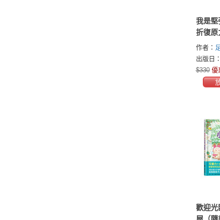
我是堅
折復原
作者：
だちひろ
出版日：2
$330
優
歡迎光
屋（隨