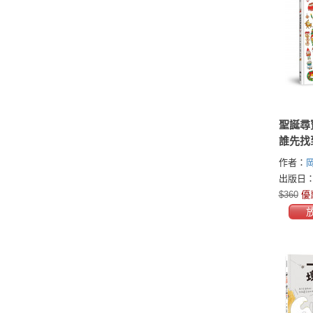
聖誕尋
誰先找
「我發
作者：
出版日：2
$360
優