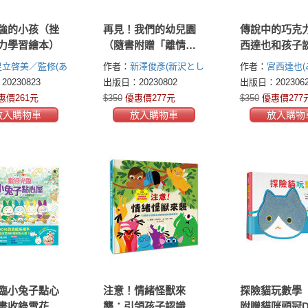
強的小孩（挫
再見！我們的幼兒園
傳說中的巧克
力學習繪本）
（隨書附贈「離情依
西達也和孩子
依紀念相框」1款）
的影響力）
足立啓美／監修(あ
作者：
新澤俊彥(新沢とし
作者：
宮西達也(
み／監修)
ひこ)
たつや Tatsuya
0230823
出版日：20230802
出版日：2023062
Miyanishi)
惠價261元
$350
優惠價277元
$350
優惠價277
放入購物車
放入購物車
放入購物
臨小兔子點心
注意！情緒怪獸來
探險貓玩數學
書收錄雪花結
襲：引領孩子認識＆
附贈貓咪頭冠D