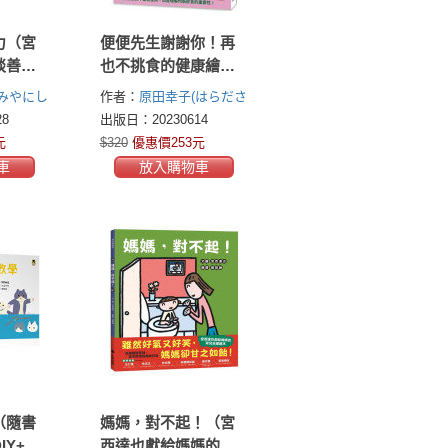
力（宮
便便先生謝謝你！再
談善意
也不挑食的健康繪本
（隨書附贈「便便觀
みやにし
作者：
原田幸子(はらださ
察對照表」和「我的
ちこ)
8
出版日：20230614
便便紀錄單」）
元
$320
優惠價253元
車
放入購物車
（隨書
媽媽，對不起！（宮
IY+貓
西達也獻給媽媽的育