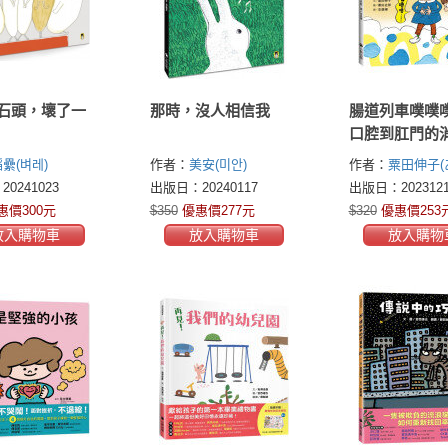
石頭，壞了一
那時，沒人相信我
腸道列車噗噗
口腔到肛門的
知識繪本）
纍(벼레)
作者：
美安(미안)
作者：
粟田伸子(
ぶこ)
0241023
出版日：20240117
出版日：2023121
惠價300元
$350
優惠價277元
$320
優惠價253
放入購物車
放入購物車
放入購物