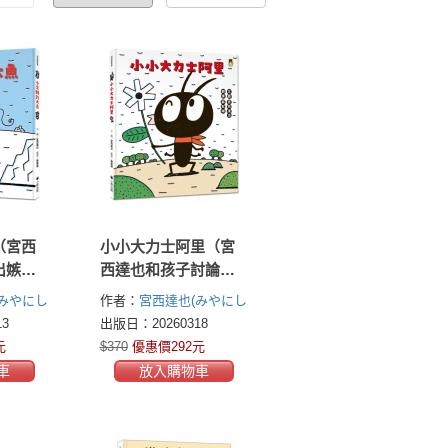
（宮西
小小大力士阿里（宮
出嫉妒
西達也和孩子討論什
友誼，
麼是真正的力量）
みやにし
作者：
宮西達也(みやにし
會情緒學
たつや Tatsuya
3
出版日：20260318
Miyanishi)
元
$370
優惠價292元
車
放入購物車