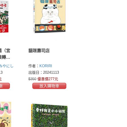
嘻（宮
貓咪壽司店
談轉念
みやにし
作者：
KORIRI
3
出版日：20241113
元
$350
優惠價277元
車
放入購物車