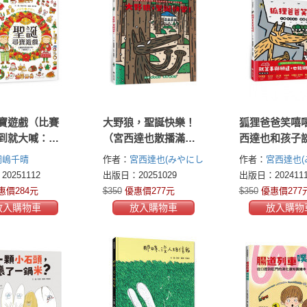
寶遊戲（比賽
大野狼，聖誕快樂！
狐狸爸爸笑嘻
到就大喊：
（宮西達也散播滿滿
西達也和孩子
現了！」）
幸福滿滿愛，啾
的力量）
岡嶋千晴
作者：
宮西達也(みやにし
作者：
宮西達也(
咪！）
たつや Tatsuya
たつや Tatsuya
0251112
出版日：20251029
出版日：2024111
Miyanishi)
Miyanishi)
惠價284元
$350
優惠價277元
$350
優惠價277
放入購物車
放入購物車
放入購物