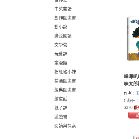
中英雙語
創作圖畫書
動小說
廣泛閱讀
文學營
玩藝課
童漫館
粉紅豬小妹
嗶嗶叭
精選圖畫書
味太郎
經典圖畫書
聲，也
作者：
繪童話
ろう)
出版日：2
親子課
$370
優
遊戲書
閱讀與探索