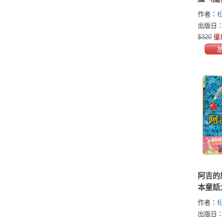
晶蛋白
作者：
小兔子
りかこ)
出版日：2
卡）
$320
優
阿吉的
本童話
大獎）
作者：
出版日：2