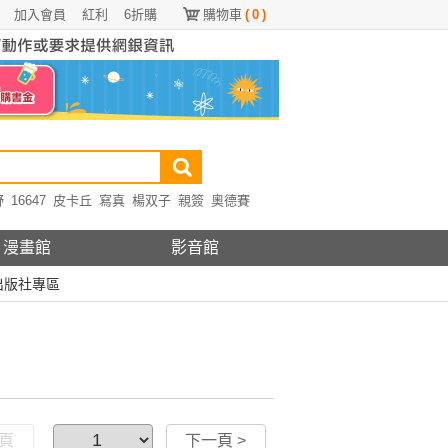
加入會員
紅利
6折購
購物車
(
0
)
野
16647
皮卡丘
寫真
楊双子
親簽
奧德賽
漫畫館
影音館
出版社專區
一頁
下一頁 >