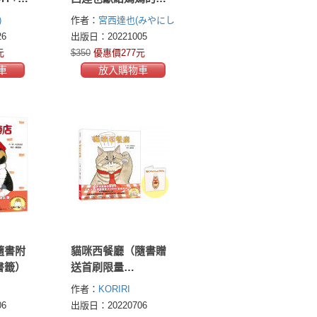
下載）
兒支援繪本）
)
作者：
宮西達也(みやにし
たつや Tatsuya
6
出版日：20221005
Miyanishi)
元
$350
優惠價277元
車
放入購物車
隨書附
貓咪西餐廳（隨書贈
書籤）
送首刷限量
KORIRI「貓咪罩你」
作者：
KORIRI
口罩收納夾＋貓奴必
6
出版日：20220706
收書腰海報）