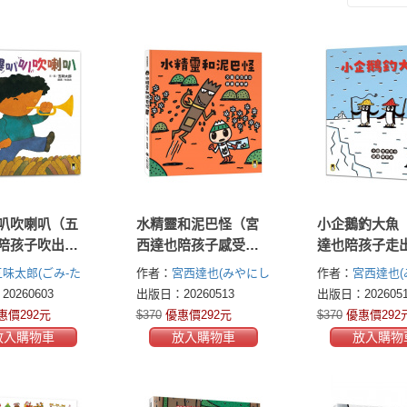
叭吹喇叭（五
水精靈和泥巴怪（宮
小企鵝釣大魚
陪孩子吹出怪
西達也陪孩子感受接
達也陪孩子走
吹出笑聲）
納與包容的溫暖，建
的小情緒擁抱
五味太郎(ごみ‐た
作者：
宮西達也(みやにし
作者：
宮西達也(
立【SEL社會情緒學習
建立【SEL社
たつや Tatsuya
たつや Tatsuya
0260603
出版日：20260513
出版日：2026051
力】）
習力】）
Miyanishi)
Miyanishi)
惠價292元
$370
優惠價292元
$370
優惠價292
放入購物車
放入購物車
放入購物