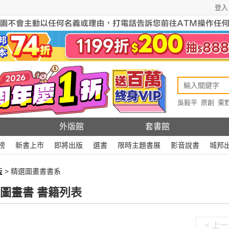
登入
吳毅平
原創
東
原創
Rewire
外版館
套書館
榜
新書上市
即將出版
選書
限時主題書展
影音說書
城邦
版
> 精選圖畫書書系
圖畫書 書籍列表
< 上