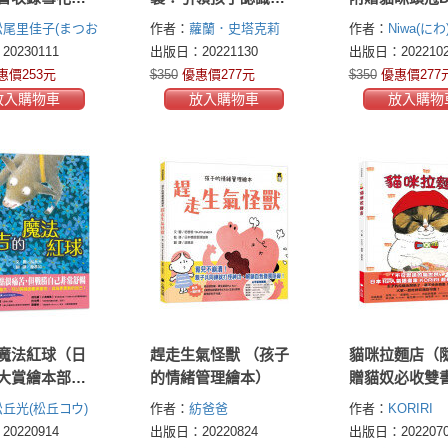
霜蛋糕食譜＋
接納情緒的療癒繪本
咪迷宮遊戲卡
松尾里佳子(まつお
作者：
蘿蘭．史塔克莉
作者：
Niwa(にわ
去滑雪著色
（隨書附QR Code下
(Lauren Stockly)
0230111
出版日：20221130
出版日：2022102
載「情緒表達親子遊
惠價253元
$350
優惠價277元
$350
優惠價277
戲單」）
放入購物車
放入購物車
放入購物
魔法紅球（日
趕走生氣怪獸 （孩子
貓咪拉麵店（
大賞繪本部門
的情緒管理繪本）
贈貓奴必收雙
松丘光(松丘コウ)
作者：
紡爸爸
作者：
KORIRI
tsumupapa(つむぱぱ)
0220914
出版日：20220824
出版日：2022070