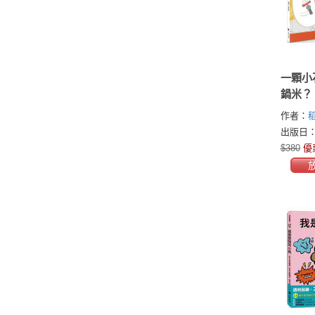
一顆小
鍋米？
作者：
稻
出版日：2
$380
優