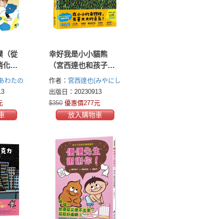
噗（從
幸好我是小小貓熊
消化道
（宮西達也和孩子談
樂觀的態度）
あわたの
作者：
宮西達也(みやにし
たつや Tatsuya
3
出版日：20230913
Miyanishi)
元
$350
優惠價277元
車
放入購物車