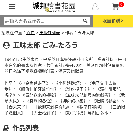
0
限量預購
您現在位置：
首頁
>
出版社列表
> 作者：五味太郎
五味太郎 ごみ‐たろう
1945年出生於東京，畢業於日本桑澤設計研究所工業設計科。是日
本有名的畫家及作家，著作累計超過450本。其創作題材包羅萬象，
並且充滿了視覺遊戲與創意、驚喜及幽默感。
作品有《小金魚逃走了》、《小雞逃跑記》、《兔子先生去散
步》、《鱷魚怕怕牙醫怕怕》、《誰吃掉了？》、《藏在誰那兒
呢？》、《窗外送來的禮物》、《五味太郎創意的遊戲書》、《我
是大象》、《身體的各位》、《神奇的小痂》、《肚臍的祕密》、
《春天來了》、《歡迎來到神奇船》、《數字在哪裡》、《三頂帽
子幾個人》、《巴士站到了》、《影子飛機》等四百多本。
作品列表