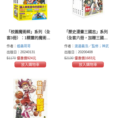
「校園魔術師」系列（全
「歷史漫畫三國志」系列
套3冊）：1精靈的魔術祕
（全套六冊，加贈三國英
笈＋2勁敵的魔術交鋒＋3
雄File資料夾）
作者：
蝗蟲哥哥
作者：
渡邉義浩／監修；神武
忍者的魔術修練
廣慶／漫畫；三上修平／原
出版日：20240131
出版日：20200408
作；入澤宣幸／編著(渡邉義浩
$1170
優惠價924元
$2130
優惠價1683元
（監修）；神武ひろよし（漫
放入購物車
放入購物車
画）；三上修平（原作）；入
澤宣幸（編・著）)