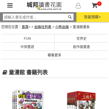
0
限量預購
您現在位置：
首頁
< >
出版社列表
>
小熊出版
> 童漫館書系
FUN
世界史
中英雙語
創作圖畫書
觀看更多
童漫館 書籍列表