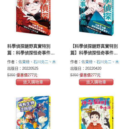
科學偵探謎野真實特別
【科學偵探謎野真實特別
篇：科學偵探怪奇事件檔
篇】科學偵探怪奇事件檔
案2-外星人入侵之謎
案1：廢棄醫院的亡靈
作者：
佐東綠、石川北二、木
作者：
佐東綠、石川北二、木
滝理真、田中智章
滝理真、田中智章
出版日：20220525
出版日：20220420
$350
優惠價277元
$350
優惠價277元
放入購物車
放入購物車