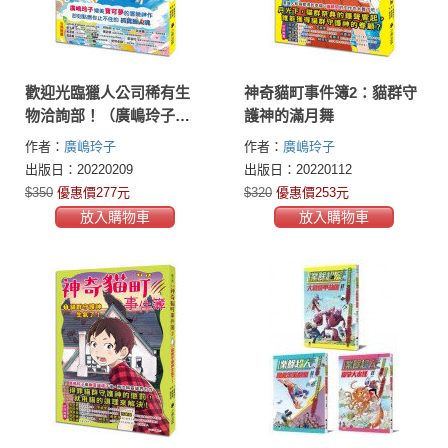
歡迎光臨獵人公司稀有生
神奇貓町事件簿2：貓群守
物洽詢部！（廣嶋玲子媲
護神的滿月舞
美寶可夢的冒險之作）
作者：
廣嶋玲子
作者：
廣嶋玲子
出版日：20220209
出版日：20220112
$350
優惠價277元
$320
優惠價253元
放入購物車
放入購物車