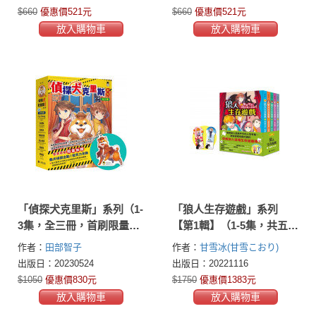
贈：日本獨家授權．時空
$660
優惠價521元
$660
優惠價521元
旅行桌遊組）
放入購物車
放入購物車
「偵探犬克里斯」系列（1-
「狼人生存遊戲」系列
3集，全三冊，首刷限量加
【第1輯】（1-5集，共五
贈「柴犬偵探出動！壓克
冊，首刷限量加贈「嗷嗚
作者：
田部智子
作者：
甘雪冰(甘雪こおり)
力吊飾」）
狼人透明書籤2款」）
出版日：20230524
出版日：20221116
$1050
優惠價830元
$1750
優惠價1383元
放入購物車
放入購物車