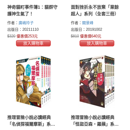
神奇貓町事件簿1：貓群守
面對挫折永不放棄「業餘
護神生氣了！
超人」系列（全套三冊）
作者：
廣嶋玲子
作者：
關景峰
出版日：20211110
出版日：20191002
$320
優惠價253元
$810
優惠價640元
放入購物車
放入購物車
推理冒險小說必讀經典
推理冒險小說必讀經典
「名偵探福爾摩斯」系列
「怪盜亞森‧羅蘋」系列