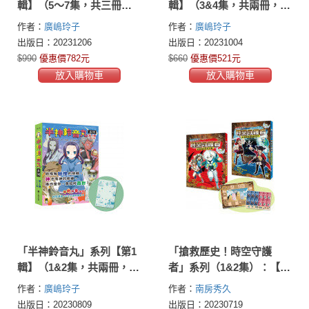
輯】（5～7集，共三冊，
輯】（3&4集，共兩冊，首
首刷限量加贈「鈴音丸打
刷限量加贈「迎神驅鬼-鈴
作者：
廣嶋玲子
作者：
廣嶋玲子
氣加油透明書籤卡」）
音丸透明書籤卡」）
出版日：20231206
出版日：20231004
$990
優惠價782元
$660
優惠價521元
放入購物車
放入購物車
「半神鈴音丸」系列【第1
「搶救歷史！時空守護
輯】（1&2集，共兩冊，首
者」系列（1&2集）：【重
刷限量加贈「妖怪滿滿-山
返古埃及王朝】+【勇闖海
作者：
廣嶋玲子
作者：
南房秀久
之子透明書籤卡」）
盜黃金時代】（套書附
出版日：20230809
出版日：20230719