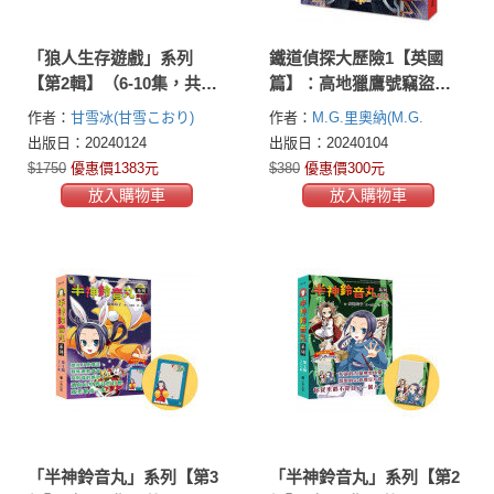
「狼人生存遊戲」系列
鐵道偵探大歷險1【英國
【第2輯】（6-10集，共五
篇】：高地獵鷹號竊盜案
冊，限量加贈「作繪者印
（英國國家圖書獎兒童小
作者：
甘雪冰(甘雪こおり)
作者：
M.G.里奧納(M.G.
簽小卡+心機狼人透明書籤
說類年度圖書）
Leonard)
山姆．賽吉曼(Sam
出版日：20240124
出版日：20240104
2款」）
Sedgman)
$1750
優惠價1383元
$380
優惠價300元
放入購物車
放入購物車
「半神鈴音丸」系列【第3
「半神鈴音丸」系列【第2