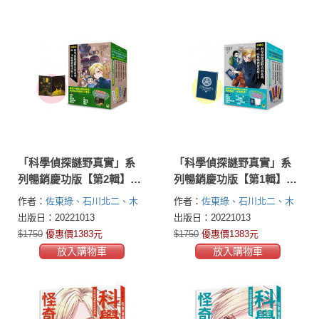
「科學偵探謎野真實」系
「科學偵探謎野真實」系
列暢銷慶功版【第2輯】
列暢銷慶功版【第1輯】
（6-10集，共五冊，加贈
（1-5集，共五冊，加贈
作者：
佐東綠、石川北二、木
作者：
佐東綠、石川北二、木
「邪不勝正謎野真實超正
「福爾摩斯學園入學必備
滝理真、田中智章
滝理真、田中智章
出版日：20221013
出版日：20221013
File夾」）
筆記本」）
$1750
優惠價1383元
$1750
優惠價1383元
放入購物車
放入購物車