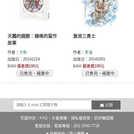
天鵝的翅膀：楊喚的寫作
激流三勇士
故事
作者：
子魚
作者：
李潼
出版日：20141224
出版日：20141001
$250
優惠價198元
$250
優惠價198元
已售完，補書中
已售完，補書中
訂閱
花園快訊
︱
FAQ
︱
大量團購
︱
隱私權政策
︱
防詐騙提醒
客服信箱
︱客服專線：(02) 2500-7718
■ 版權所有，禁止轉載 ■