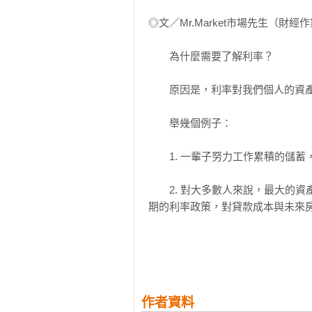
    07  長期利率變動領先短期利率變動

◎文／Mr.Market市場先生（財經作家ww
　　●07 利率契約可區分為「固定
    專欄No. 3 「美國公債暴跌」真的會發生嗎？

　　為什麼需要了解利率？

　　在從事金錢的借貸往來交易時，
第4章  調控利率的參與者

    01 什麼是「良性升息」與「惡性升息」？

　　原因是，利率對我們個人的資產
　　在利率的契約中，可以區分為
    02  中央銀行制定影響利率的貨幣政策

的「機動利率」。日常生活中，有
    03  調降利率，景氣也無法回溫！？ 什麼是「貨幣政策繩索理論」？

　　舉幾個例子：

擇。此外，就借款人而言，大多也都
    04  認為日本央行影響力下降的觀點

    05  聯準會政策也會影響各國利率

　　1. 一輩子努力工作累積的儲蓄
　　在固定利率之中，有一種商品
    06  全球都擔心「以升息抵禦通膨」

商品設計是貸款成立的最初10年
    07  透過發行政府公債影響利率

　　2. 對大多數人來說，最大的
率之間進行選擇時，必須預測利率
    08  以鉅額資金左右利率動向的機構投資者

期的利率政策，對貸款成本與未來房
後利率將會上升」，在定期存款等
    09  信用評等公司的評價導致債券利率變動

動利率較為有利。而在房屋貸款等
    10  企業資金需求與銀行貸款利率是一體兩面

　　3. 在投資裡面，無風險利率
說，重要的是大家在掌握預判利率變
    11  個人金融資產流向對利率影響重大

對利率完全不熟悉就投資，兩者的投
    專欄No. 4 負利率帶來「衣櫃存款」熱潮？

　　【摘錄3】_第2章  與利率變動
　　無論是工作、買房、投資，利
第 5 章  將利率走勢活用於經濟預測

作者資料
響。
