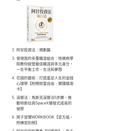
阿甘投資法：規劃篇
發現我的多重職涯組合：哈佛商學
院教你經營最佳職涯與多元身分，
一生平衡工作、生活和夢想
花錢的藝術：打造富足人生的金錢
心理學【附贈財富自由．實踐隨測
卡】
演算法：馬斯克演算法5步驟，推
動特斯拉與SpaceX爆發式成長的
祕密
原子習慣WORKBOOK【官方版‧
附練習別冊】