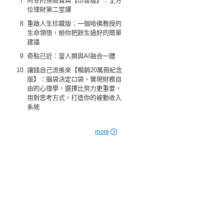
阿甘的保險寶典【印簽版】：全方
位理財第二堂課
重啟人生珍藏版：一個哈佛教授的
生命領悟，給你把餘生過好的簡單
建議
奇點已近：當人類與AI融合一體
讓錢自己流進來【暢銷20萬冊紀念
版】：腦袋決定口袋、實現財務自
由的心理學，選擇比努力更重要，
用對思考方式，打造你的被動收入
系統
more