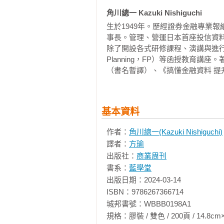
　　●01利率波動具有推動經濟的能
    01  可用於經濟預測的3種利率

角川總一 Kazuki Nishiguchi
    02  標示利率走向的「殖利率曲線」

　　利率的重點，我認為有兩點特別
　　利率有操控社會整體貨幣流通量
生於1949年。歷經證券金融專業
    03  引發景氣循環波動的「信貸週期」與「貨幣政策循環」

事長。管理、營運日本首座投信資
    04  信貸週期是「銀行融資態度」的週期循環

　　1. 認識美國的利率政策，不
除了開設各式研修課程、演講與進行電視
　　利率有調整景氣過度變動的穩
    05  將「公司債利差」用於預測景氣衰退

產造成的影響。

Planning，FP）等函授教育
如鬆開閥門則水流增強，關緊閥門
    06  以四季比喻貨幣政策循環

（書名暫譯）、《搞懂金融資料 提
氣。理論上來說，利率下降則貨幣
    07  長短期利率差距縮小是景氣衰退的徵兆

　　2. 認識自己國家的利率政策，
少，景氣則轉為惡化。以個人的存款
    08  從名目GDP，解讀長期利率趨勢

    09  為什麼日本的利率低於歐美國家？

　　本書作者是日本人，因此提到
　　首先，個人與銀行之間有存款
基本資料
    10  關注央行貨幣政策會議的結果

前全球影響力最大的，是美國央行的
利息（收入）減去存款利息（費用
    11  從期貨交易價格，解讀利率走向

作者：
角川總一(Kazuki Nishiguchi)
投入存款進行儲蓄。如此一來銀行
    12  解讀利率和經濟動向的5項經濟指標

　　近年美國聯準會從2020年疫情時
譯者：
方瑜
得不以比現在更高的利率來向銀行
    13  留意解讀「重要人士談話」的訊息

速將利率調整到5%以上，對全球經
出版社：
商業周刊
減少，景氣轉為低迷。相反地，當
    專欄No. 5 經濟預測的重要3步驟

書系：
藍學堂
經濟活動活絡，大家預測景氣將會
　　而除了美國的利率變化以外，
出版日期：2024-03-14

或通貨緊縮。

第6章 日常生活中實用的利率機制

難以預測，但有些環境條件是不會短
ISBN：9786267366714

    01  機動還是固定？你怎麼選房貸利率？

城邦書號：WBBB0198A1

　　【摘錄4】_ 第3章 利率選手
    02  貸款提前清償，改善家庭收支

　　例如，像本書作者身處日本，
規格：膠裝 / 雙色 / 200頁 / 14.8cm×21cm 
    03  降低貸款利率的「貸新償舊」
