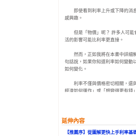
    05  物價若上漲，「理論上」利率也會上升

◎好評推薦（按姓氏筆畫排列）

　　即使看到利率上升或下降的消
    06  考慮通貨膨脹率的「實質利率」

Jenny｜JC財經觀點創辦人

感興趣。

    07  利率若「走高」，則股價「下跌」

Mr. Market市場先生｜財經作家

    08  若股價「提升」，則利率也「上漲」

理財學伴 Cindy & Shirley｜理財學伴
　　但是「物價」呢？ 許多人可
    09  公司有兩種：易和不易受利率變動影響

活的影響可能比利率更直接。

    10  為什麼美國升息會加速新台幣貶值？

「無論是工作、買房、投資，利率
    11  外匯行情影響利率走向的機制

多利率機制的影響是層層傳遞，單純
　　然而，正如我將在本書中詳細
    12  以「4K1B圖」可視化經濟連動關係

──Mr. Market市場先生∕ 財經作家

句話說，如果你知道利率如何變動
    13  從利率很快可以察覺雷曼金融危機

如何變化。

    14  解讀經濟，「利率走勢」比「多次修正的經濟指標」更有效

    專欄No. 2 退休族「若利率下跌就麻煩了」

　　利率不僅與價格密切相關，還
經濟如何運作」或「想變得更有錢
第3章  利率選手代表！了解債券的運
響。

    01  10年期公債殖利率是代表性的長期利率

    02  以蔬果店為例，掌握債券是什麼？

　　本書用豐富的插圖和圖表來闡
    03  多種債券在債券市場上交易

書的每個人都可以理解利率，進而改
延伸內容
    04  嘗試計算10年期公債的報酬率

    05  為何長期利率上升，則債券價格下降？

【推薦序】從圖解更快上手利率基
　　【摘錄2】_第1章  你應該知道
    06  為什麼銀行要購買負報酬的政府公債？
