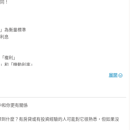
的官方說法

》讓你一跨頁搞定1金融關鍵要點，2小時修完73個必修學分。無
能快速掌握生活中跟利率有關的決策大小事。為自己加值利率知
濟趨勢不可不知

展開
經濟指標是利率。一本書讓你學會面對升息或降息市場時，如何聰
利率入門圖解書

鍵利率相關概念與知識，對初學者非常親切好讀，易學習吸收。

和你更有關係

複雜的概念變簡單

想到什麼？有房貸或有投資經驗的人可能對它很熟悉，但如果沒
吸收，在日常生活、投資策略上，趁勢（利率）而為。
