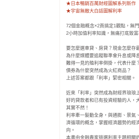
★日本暢銷百萬財經圖解系列新作

★宇宙無敵大白話圖解利率
72個金融概念×2頁搞定1觀點，無門
2小時加值利率知識，無痛打底致富
要怎麼選車貸、房貸？現金怎麼存最
為什麼媒體要追蹤聯準會升息或降息
難得一見的殖利率倒掛，代表什麼？
債券為什麼突然成為火紅商品？

上述答案都跟「利率」緊密相關。

近來「利率」突然成為財經界琅琅
好的貸款者和已有投資經驗的人，大
其實不然！

利率牽一髮動全身，與通膨、景氣
濟循環的概念，掌握經濟趨勢的經
向。

本書由金融專家挑選利率主題相關