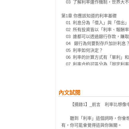
利。若預期利率下降則反向調整。

    03  了解利率運作機制，世界大不同！

◎如何確認利率相關重要消息？

第1章 你應該知道的利率基礎

關注聯準會談話、台灣央行重要人物
    01  利息分為「借入」與「借出」

    02  所有投資皆以「利率、報酬率」為衡量標準

《【圖解】地表最簡單的利率教科書
    03  誰都可以透過銀行存款，賺取利息

論是上班族、投資者、管理者，皆
    04   銀行為何要對存戶加計利息？

識，趁利率波動避險和獲利。

    05  利率如何決定？

    06  利率的計算方式有「單利」和「複利」

◎本書特色

    07  利率合約可區分為「固定利率」和「機動利率」

1. 利率：近年財經關鍵字，掌握經
    08  利率可分為「短期」與「長期」

對景氣反應敏感，最即時、直接的
    09  日常購物也隱含利率機制

明活用利率。

    專欄No.1 從漢字起源解讀利率的根源

內文試閱
2. 最平易近人、零基礎立刻上手的
第2章  與利率變化緊密相關的機制

有效降低利率門檻，包羅了72項關
　　【摘錄1】_前言　利率比想像中
    01  利率波動具有推動經濟的影響力

    02  利率變動時，誰獲利、誰損失？

3. 以圖解整理精要資訊為特色，將
　　聽到「利率」這個詞時，你會
    03  長期利率的基本變動因素是「貨幣供需平衡」

一關鍵字一跨頁，圖解插畫輔助文字
有，你可能會覺得這與你無關。

    04  中央銀行間接控制短期利率
