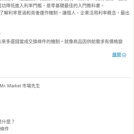
功降低進入利率門檻，是零基礎最佳的入門教科書。

，了解利率意涵和背後運作機制，讓個人、企業活用利率概念，最出


未來多還錢當成交換條件的機制。就像商品因供給需求有價格變
政策而上上下下。

展開
是：利率

比經濟指標更即時且不用耗時調整，所以是掌握未來趨勢的最佳線
代表性。

會透過調升利率讓經濟降溫。相對的，若景氣衰退，央行透過下調
借貸和投資？

，貸款選固定利率較有利，且只要借款金額低於存款金額就能獲