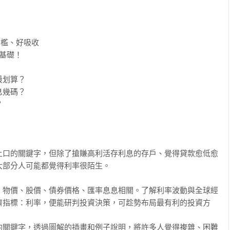
檻、好吸收

基礎！

划算？

幾碼？



上口的關鍵字，但除了搶賺高利活存利息的存戶、覺得貸款愈低愈
部分人可能都覺得利率很陌生。

、物價、股價、債券價格、匯率息息相關。了解利率波動與全球經
濟指標：利率，便能研判投資決策，可趁勢布局最有利的投資方
的關鍵字，透過圖解的插畫和例子說明，將許多人覺得複雜、困難