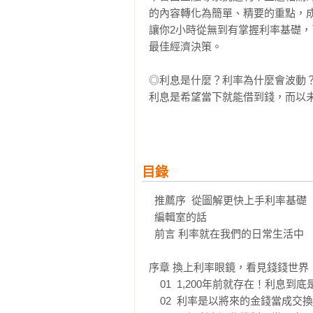
的內容轉化為簡單、精要的重點，成
讓你2小時從無到有掌握利率基礎
最佳經濟決策。

◎利息是什麼？利率為什麼會波動？
利息是希望當下就能借到錢，而以
化，利率也因市場資金的供需平衡和
◎比經濟指標更有效解讀經濟趨勢的
因利率對經濟變化反應十分敏感，
目錄
索，其中10年期美國公債殖利率最具
  推薦序  從圖解更快上手利率基礎  Mr. Market 市場先生

◎利率如同調整景氣的水閥開關

  編輯室的話

當經濟過熱，擔心通貨膨脹，央行
  前言 利率就在我們的日常生活中

利率來增溫。

序章 換上利率眼鏡，看見錢錢世界

◎隨利率走向，個人、企業怎麼聰明
    01  1,200年前就存在！利息到底是什麼？

若預期利率上升，定存選機動利率
    02  利率是以將來的金錢當成交換條件
