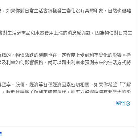
息，如果你對日常生活會怎樣發生變化沒有具體印象，自然也很難
 Podcast 主持人

能會對生活必需品和水電費用上漲的消息感興趣，因為物價對日常生
看起來雖只有幾個百分點的小小數字，卻可能有決定性的影響。許
用文字講解非常複雜，本書用圖解方式說明會好懂很多。」

解釋的，物價漲跌的機制也在一定程度上受到利率變化的影響。換
以及利率如何影響價格，就可以藉由利率來預測未來的生活方式將
與匯率、股價、經濟等各種經濟因素密切相關。如果你希望「了解
」，我們建議你了解利率如何運作。利率對整體經濟有非常大的影
作機制

展開
釋隱藏在經濟社會各個場景中、影響甚巨的利率機制。如果閱讀本
善日常生活和工作，那將是我最大的榮幸。

礎
的利率基礎
