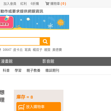
加入會員
紅利
6折購
購物車
(
0
)
野
16647
皮卡丘
寫真
楊双子
親簽
奧德賽
漫畫館
影音館
科普
學習
親子教養
雜誌期刊
想
庫存 = 8
理
放入購物車