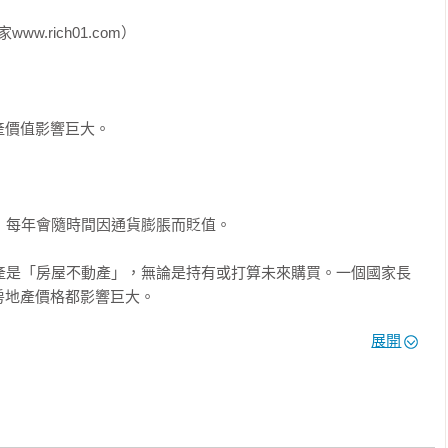
w.rich01.com）

利率」與「機動利率」

必須在固定利率與機動利率之間做出判斷與選擇。

價值影響巨大。

利率持續維持不變的「固定利率」，以及利率隨經濟環境狀況變動
些銀行的定期存款商品，允許存戶可在固定利率與機動利率之間選
可以選擇固定或機動利率，例如房貸等。

，每年會隨時間因通貨膨脹而貶值。

是在特定期間內為固定利率，就像是「10年固定利率選擇」。它的
間為固定利率，之後可以選擇固定或機動利率。在固定利率與機動利
資產是「房屋不動產」，無論是持有或打算未來購買。一個國家長
未來將會如何變動，同時考量何者對自己更為有利。若是「預測今
地產價格都影響巨大。

「賺取利息」（收入）的狀況中，選擇固定利率較為不利，選擇機
「支付利息」（費用）的狀況下，則完全相反。我將在第2章之後解
展開
是投資最重要的機會成本。先有機會成本觀念，再做投資規劃；和
動重點的同時，選擇對自己更為有利者。

資決策可能完全不同。

相關的機制

率看起來雖只有幾個百分點的小小數字，卻可能有決定性的影