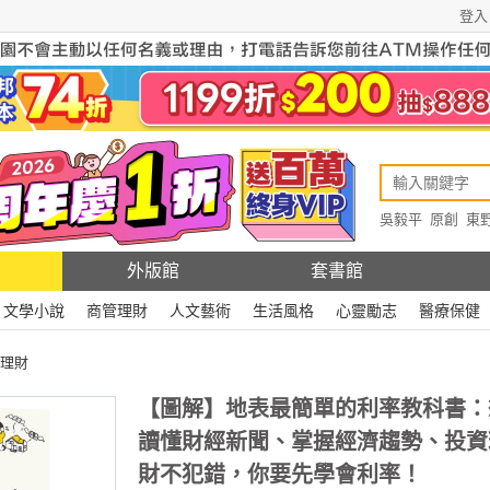
登入
吳毅平
原創
東
原創
Rewire
外版館
套書館
文學小說
商管理財
人文藝術
生活風格
心靈勵志
醫療保健
理財
【圖解】地表最簡單的利率教科書：
讀懂財經新聞、掌握經濟趨勢、投資
財不犯錯，你要先學會利率！