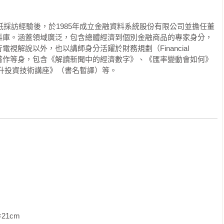
力

重要：

的功能，因此對景氣帶來重大影響。

報紙採訪經驗後，於1985年成立金融資料系統股份有限公司並擔任董
料庫。涵蓋領域廣泛，包含總體經濟到個別金融商品的專家身分，
同時期利率變化的原因，以及利率變化時，會對其他國家及各種資
解說以外，也以講師身分活躍於財務規劃（Financial 
定機能。例如，你可以想像利率有如調整供給水量的水管閥門。正
講座。著作等身，包含《解讀新聞中的經濟數字》、《匯率變動會如何》
則水流轉弱般，銀行透過利率來調整貨幣流通量，並從而影響景
升投資技術講座》（書名暫譯）等。
流通量增加，景氣更為活絡；反過來說，利率上升則貨幣流通量減
有什麼特性。

通過銀行渠道流向企業為例，來了解貨幣政策的效果吧。

利率時，許多案例都是用日本央行為例子。但站在全球角度，目
利率、銀行與企業之間則有貸款利率。此時銀行的獲利來自於貸款
利率政策。

）的差額。例如，當銀行提高利率時，個人會盡可能將更多的現金
為了確保自己的收益，便也須提高貸款利率。受此影響，企業便不
將利率降到接近0%，以及2022-2023年為了對抗通貨膨脹，快
貸款，希望貸款的企業將會減少。如此一來，社會中的貨幣流通量
濟及對股票、債券價格都有顯著的影響。

利率下降，個人便會放棄存款開始增加消費，企業也會積極貸款，
復甦。若利率的調節機能沒有順利運作，便會導致過度的通貨膨脹
本國央行利率政策的特性，也是另一個影響關鍵。因為未來雖然
期就發生改變的。

代表！了解債券的利率機制

受限於泡沫經濟後的經濟低迷、GDP低落的情況，長期採取接近
               