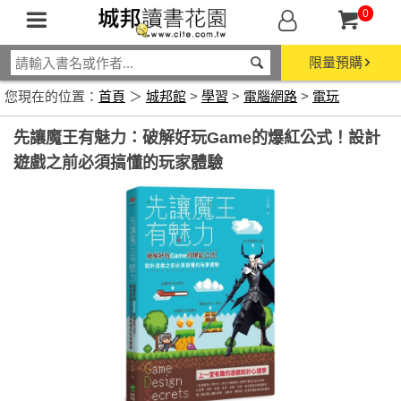
0
限量預購
您現在的位置：
首頁
＞
城邦館
>
學習
>
電腦網路
>
電玩
先讓魔王有魅力：破解好玩Game的爆紅公式！設計
遊戲之前必須搞懂的玩家體驗