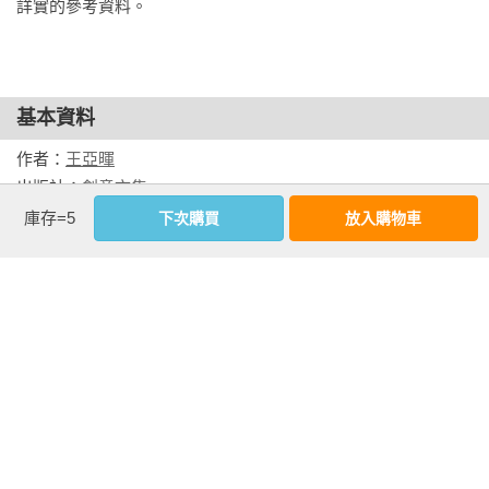
詳實的參考資料。
　　祕技

CHAPTER 7 任務

　　什麼是好的任務

基本資料
　　網路遊戲的每日任務

作者：
王亞暉
　　為什麼我們點外送要湊單

出版社：
創意市集
城邦書號：2AB969

庫存=5
下次購買
放入購物車
CHAPTER 8 合作和對抗

ISBN：9786267336649

　　合作

出版日期：2024-03-07

　　對抗和挑戰

書系：
VIEW職場力
　　《胡鬧廚房》裡合作帶來的對抗

規格：膠裝 / 單色 / 256頁 / 16.8cm×22.7cm                
　　多人連線遊戲的配對機制

　　《英雄聯盟》的團隊分工

相關書籍
CHAPTER 9 收集

同書系
同分類
同出版社
　　扭蛋、盲盒和收集

　　日本鐵路和景點的蓋章活動
