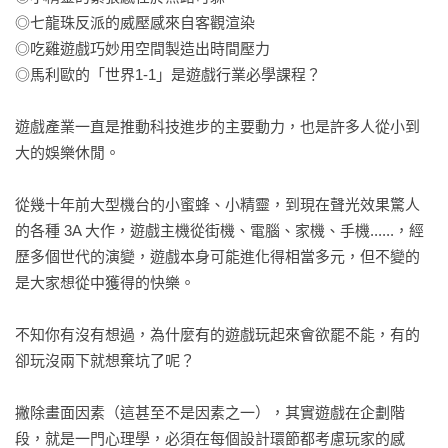
◎七龍珠反派的威壓感來自客觀渲染

◎吃雞遊戲巧妙用空間製造出時間壓力

◎馬利歐的「世界1-1」是遊戲行業必學課程？

遊戲產業一直是推動科技進步的主要動力，也是許多人從小到
大的娛樂休閒。

從幾十年前大型機台的小蜜蜂、小精靈，到現在聲光效果驚人
的各種 3A 大作，遊戲主機從街機、電腦、家機、手機......，經
歷多個世代的演變，遊戲本身可能進化得相當多元，但不變的
是大家想從中獲得的快樂。

不知你有沒有想過，為什麼有的遊戲玩起來會欲罷不能，有的
卻玩沒兩下就想棄坑了呢？

撇除畫面因素（這甚至不是因素之一），其實遊戲在企劃階
段，就是一門心理學，必須在每個設計環節都考慮玩家的感