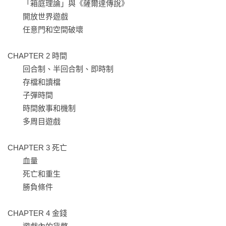
　　「箱庭理論」與《薩爾達傳說》

本書想要回答一個問題：一款遊戲為什麼好玩？

　　開放世界遊戲

　　任意門和空間破壞

簡單來說，就是遊戲機制與規則做得好。但是要解釋什麼是好
的機制、什麼是好的規則，卻是一個很難的問題。

CHAPTER 2 時間

　　回合制、半回合制、即時制

從一般意義上來說，明確告訴玩家，寫在產品包裝盒和說明書
　　存檔和讀檔

上的就是規則，而那些需要玩家在遊戲內發掘的就是機制。

　　子彈時間

　　時間敘事和機制

規則是清晰的、宏觀的，而機制是隱藏的、精密的。在《超級
　　多周目遊戲

瑪利歐兄弟》裡，你救出公主就算獲勝，這是規則。而期間你
要跑步、跳躍障礙、吃蘑菇以及躲避各種敵人，這些你需要經
CHAPTER 3 死亡

歷的都是機制。

　　血量

　　死亡和重生

對於大部分遊戲從業者來說，規則和機制的區分並不算明確。
　　勝負條件

簡而言之，在遊戲一開始，開發者需要讓玩家理解的是遊戲規
則，而遊戲機制需要玩家在遊玩過程裡一點一點地發掘。站在
CHAPTER 4 金錢

這個角度來說，遊戲一開始需要理解的規則越簡單越好，而遊