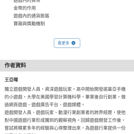
　　遊戲內的貨幣

戲機制需要在整個遊戲過程裡盡可能給玩家帶來更多的樂趣。

　　金幣的作用

　　遊戲內的通貨膨脹

這就是一種非常典型的圍繞遊戲機制的思考方式，這本書會舉
　　寶箱與獎勵機制

出很多實例，來輔助大家進一步思考，非遊戲開發者可能也會
有一種「喔～原來如此」的心得。

CHAPTER 5 道具

看更多
　　背包

那麼，就開始準備進行探索吧！
　　武器和裝備

　　道具和裝備的獲取

作者資料
　　MOBA 類遊戲的無限疊加裝備

王亞暉 
CHAPTER 6 技能

獨立遊戲開發人員，資深遊戲玩家。高中開始開發諾基亞手機
　　跑步和跳躍

的小遊戲，大學在美國學習計算機科學，畢業後自行創業，做
　　技能的設計

過網頁遊戲、遊戲廣告平台、遊戲媒體。

　　《暗黑破壞神》和傳統RPG 的技能設計 

遊戲開發人員、遊戲玩家、動漫行業創業者的跨界經歷，使他
　　《英雄聯盟》裡的技能設計

對中國遊戲行業形成獨到的觀察視角。回歸遊戲開發工作後，
　　技能和屬性的相剋關係

嘗試將積累多年的經驗與心得整理出來，為遊戲行業提供一份
　　嘲諷和防守反擊
