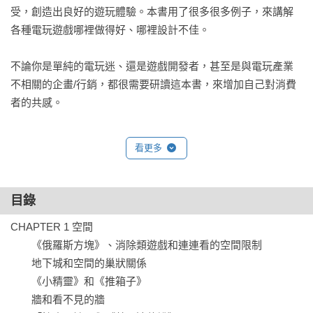
受，創造出良好的遊玩體驗。本書用了很多很多例子，來講解
各種電玩遊戲哪裡做得好、哪裡設計不佳。

不論你是單純的電玩迷、還是遊戲開發者，甚至是與電玩產業
不相關的企畫/行銷，都很需要研讀這本書，來增加自己對消費
者的共感。

★跨世代解析數十個熱門電玩的設計奧秘，會紅不是沒有原因
看更多
的～

★從空間、時間、金錢、道具、技能、任務、角色塑造拆解遊
戲性

目錄
★所謂代入感/沉浸感是怎麼營造出來、又是怎麼被摧毀的？

CHAPTER 1 空間

★企劃者、開發者一定要知道！讓人上癮（或不想玩）的要素
　　《俄羅斯方塊》、消除類遊戲和連連看的空間限制

都在這裡

　　地下城和空間的巢狀關係

　　《小精靈》和《推箱子》

********************

　　牆和看不見的牆
