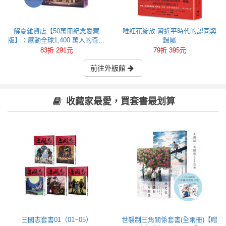
解憂雜貨店【50萬冊紀念愛藏
唯紅花綻放:習近平時代的認同與
版】：感動全球1,400 萬人的奇蹟
歸屬
之書，東野圭吾最令人感動落淚
83折 291元
79折 395元
的作品！
前往外版館
收藏家最愛，買套書最划算
三國志套書01（01~05）
世襲制三角關係套書(全兩冊)【贈