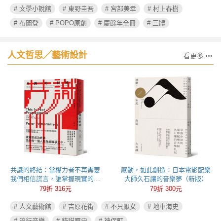
# 文學小說館
# 東野圭吾
# 宮部美幸
# 村上春樹
# 布蘭登
# POPO原創
# 慶餘年全冊
# 三體
人文哲思╱藝術設計
看更多
共識的終結：當權力者不再需要
感動，如此創造：日本電影配樂
我們相信謊言，誰掌握現實的定
大師久石讓的音樂夢（新版）
義權，誰就能操控政治
79折 316元
79折 300元
# 人文藝術館
# 吉原花街
# 不只厭女
# 地中海史
# 流行音樂
# 貓貓歷史
# 神保町