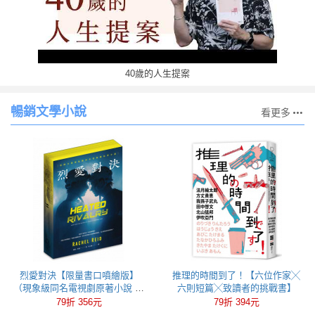
40歲的人生提案
暢銷文學小說
看更多
烈愛對決【限量書口噴繪版】
推理的時間到了！【六位作家╳
（現象級同名電視劇原著小說 全
六則短篇╳致讀者的挑戰書】
球冰球羅曼史狂潮代表作）
79折 356元
79折 394元