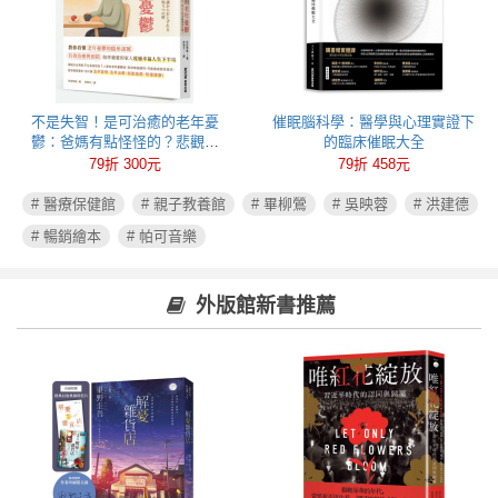
不是失智！是可治癒的老年憂
催眠腦科學：醫學與心理實證下
鬱：爸媽有點怪怪的？悲觀易
的臨床催眠大全
怒、健忘失眠可能都是心病！照
79折 300元
79折 458元
護必讀老年憂鬱症指南
# 醫療保健館
# 親子教養館
# 畢柳鶯
# 吳映蓉
# 洪建德
# 暢銷繪本
# 帕可音樂
外版館新書推薦