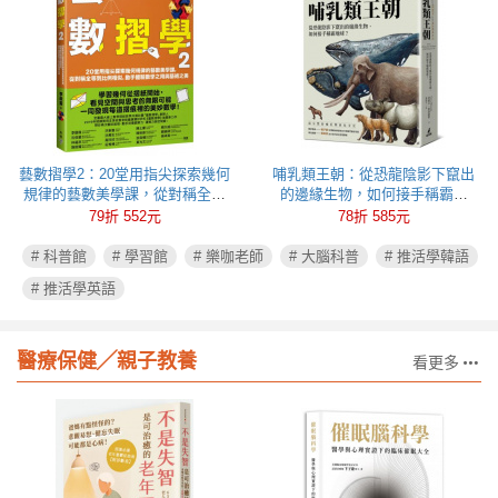
藝數摺學2：20堂用指尖探索幾何
哺乳類王朝：從恐龍陰影下竄出
規律的藝數美學課，從對稱全等
的邊緣生物，如何接手稱霸地
到比例相似，動手體驗數學之用
球？
79折 552元
78折 585元
與藝術之美
# 科普館
# 學習館
# 樂咖老師
# 大腦科普
# 推活學韓語
# 推活學英語
醫療保健╱親子教養
看更多