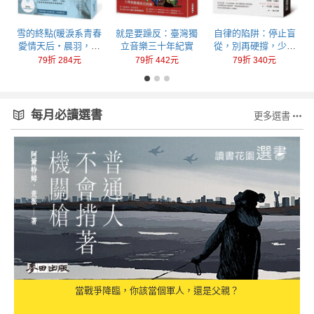
回
雪的終點(暖淚系青春
就是要躁反：臺灣獨
自律的陷阱：停止盲
愛情天后‧晨羽，全
立音樂三十年紀實
從，別再硬撐，少做
新加筆黑暗純愛系列
一點，成就更多
79折 284元
79折 442元
79折 340元
最終曲！)
每月必讀選書
更多選書
當戰爭降臨，你該當個軍人，還是父親？