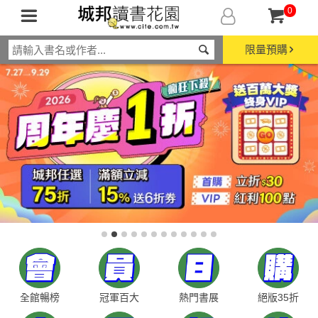
0
限量預購
全館暢榜
冠軍百大
熱門書展
絕版35折