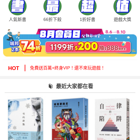
人氣新書
66折下殺
1折好書
遊戲大獎
絕版35折，年度唯一！快來周年慶逛逛！
免費送百萬+終身VIP！還不來玩遊戲！
HOT
周年慶1折起！滿額再減15%送6折券！
城邦讀書花園提醒您：嚴防詐騙，小心求證！
最近大家都在看