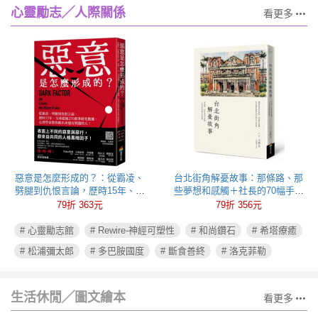
心靈勵志╱人際關係
看更多
惡意是怎麼形成的？：從霸凌、
台北街角解憂故事：那條路、那
劈腿到仇恨言論，歷時15年、全
些夢想和感觸＋社長的70幅手繪
球超過250萬筆研究數據，心理學
插圖
79折 363元
79折 356元
家教你揪出身邊有問題的人！
# 心靈勵志館
# Rewire-神經可塑性
# 和尚鑽石
# 希塔療癒
# 松浦彌太郎
# 多巴胺國度
# 斷食善終
# 洛克菲勒
生活休閒╱圖文繪本
看更多