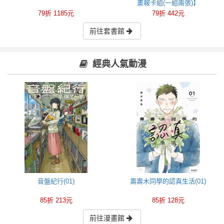
畫報卡組(一組兩張)】
79折 1185元
79折 442元
前往套書館
經典人氣動漫
音盤紀行(01)
壽壽木同學的認真生活(01)
85折 213元
85折 128元
前往漫畫館