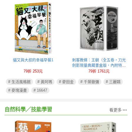
貓又與大叔的幸福早餐1
刺客教條：王朝（全五卷，刀光
劍影限量典藏書盒版，內附特製
刺客水墨古風海報）
79折 253元
79折 1761元
# 生活風格館
# 黃阿瑪
# 麥田金
# 千葉徹彌
# 三麗鷗
# 麥塊漫畫
# 16647
自然科學╱技能學習
看更多