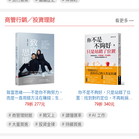
商管行銷╱投資理財
看更多
致富思維——不是你不夠努力，
你不是不夠好，只是站錯了位
而是一直用錯方法在賺錢；生命
置：找到對的定位，不再耗損、
不能重來，但思維可以重新彩
不必硬撐，活出真正自我成就的
79折 277元
79折 340元
排！
人生
# 商管理財館
# 闕又上
# 讀懂匯率
# AI 工作
# 大量買進
# 投資金律
# 持續買進