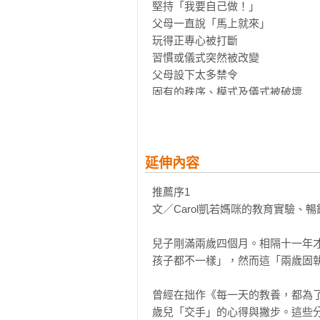
堅持「我要自己做！」

父母一直說「馬上就來」

玩得正專心被打斷

習慣或儀式突然被改變

父母設下太多禁令

固有的秩序、模式及儀式被破壞

疲累或過於苛求自己

．父母對固執期幼兒的情緒與反應

教養重點提要與策略

延伸內容
．發展心理學對固執期的解釋

推薦序1

文／Carol凱若媽咪的教育實驗、暢
第二章：兒童的暴怒與攻擊行為

兒子剛滿兩歲四個月。相隔十一年
．嬰幼兒攻擊行為的發展

孩子都不一樣」，然而這「兩歲固執期」
爬行期的攻擊行為

三到四歲的攻擊性語言

曾經在拙作《每一天的教養，都為
．心理邏輯因素

歲兒「交手」的心得與撇步。這些