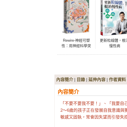
Rewire-神經可塑
更新粒線體，根
性：用神經科學突
慢性病
破行為模式迴圈，
終結焦慮、恐慌和
憂鬱，實現最佳的
心理健康
內容簡介
|
目錄
|
延伸內容
|
作者資料
內容簡介
「不要不要我不要！」、「我要自己
2～6歲的孩子正在發展自我意識與
敏感又固執，常會因失望而引發失