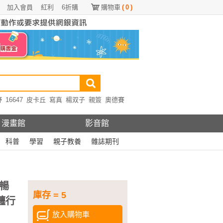
加入會員
紅利
6折購
購物車
(
0
)
野
16647
皮卡丘
寫真
楊双子
親簽
奧德賽
漫畫館
影音館
科普
學習
親子教養
雜誌期刊
暢
庫存 = 5
纏行
放入購物車