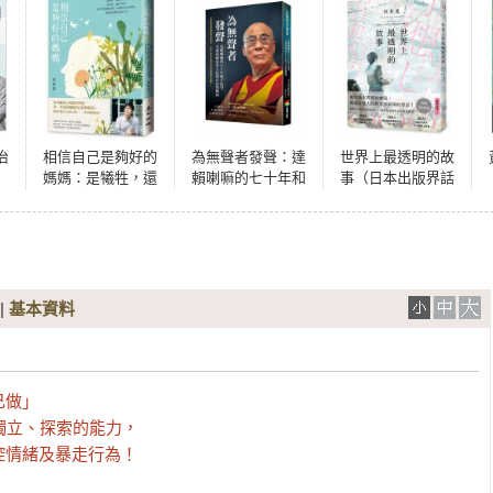
治
相信自己是夠好的
為無聲者發聲：達
世界上最透明的故
媽媽：是犧牲，還
賴喇嘛的七十年和
事（日本出版界話
是責任？是妥協，
平抗爭，守護西藏
題作，只有紙本書
還是平衡？放下對
及其人民的自由與
可以體驗的感動）
母愛的執著，恢復
權利
你的生命彈性，重
新找回愛自己的方
式
|
基本資料
做」

獨立、探索的能力，

控情緒及暴走行為！