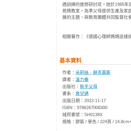
溺愛型教養

通訓練的進修研討班。她於1985
推薦序2

過度操心

爸媽教室，為準父母提供生產及家
文／羅比媽 羅比媽的育兒與實驗廚房
．手足爭寵與爭吵

展的主題，與教育團體共同監督社會
自從懷我們家老大Robbie以來
兒童攻擊行為的性別差異

派、芬蘭媽媽派還是德國媽媽派都
手足組合與父母的處理之道

相關著作：《德國心理師媽媽這樣
我在育兒之路上過關斬將、百戰百勝
老大的處境

有手足子女：每個孩子都有權利

唯一讓我比較納悶的是，現在明明
獨生子女

基本資料
種與時、與人俱進的長期栽培，絕
有了弟弟或妹妹之後

派的育兒寶典時，也不禁在讓我心
．兒童的周遭環境

作者：
朵莉絲．赫克莫斯
個方式都能通用各年齡啊！

譯者：
溫力秦
父母離異

出版社：
新手父母
我在美國很喜歡由知名兒童發展心理學家Lo
幼兒園入學適應

書系：
育兒通
Year-Old: The Fun-Loving, Fussy 1
幼兒透過看電視學到攻擊行為？

出版日期：2022-11-17

Tender……一直到14歲，針對
．發展心理學的解釋：兒童攻擊行為
ISBN：9786267008300

教養的難題一一破解，閱讀的時候
城邦書號：SH0138X

纏的兩歲兒」有多好，就在我家的小
第三章：給父母的教養建議

規格：膠裝 / 單色 / 224頁 / 14.8cm×21cm 
師媽媽這樣搞定固執小孩》讓我試閱