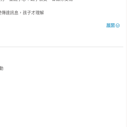
傳達訊息，孩子才理解

。

展開
再陪你玩，一直打擾我，我會很生氣。

對進入第一個叛逆期的固執孩子該怎麼教？

他們的語言表達能力尚且不足，可能會透過固執行為，來展現自己的
誤解，導致孩子覺得不被瞭解，而用大哭大鬧的方式來釋放心裡的


，讓他逐漸學會控制自己的行為。

子看不清禁令背後的規則，導致他把你的話當成耳邊風。

是負面關注，只會強化孩子「不聽話」的行為，用說服取代禁令如
行判斷。