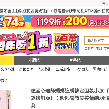
登入
吳毅平
原創
東
原創
Rewire
外版館
套書館
文學小說
商管理財
人文藝術
生活風格
心靈勵志
醫療保健
/育兒
德國心理師媽媽這樣搞定固執小孩〔
銷修訂版〕：設限管教失控情緒X難
為