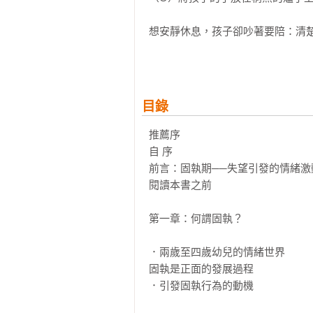
想安靜休息，孩子卻吵著要陪：清楚
（X）你今天怎麼這麼不乖，好討厭
（O）現在先不要打擾我，等我看完
孩子動不動尖叫打人、打滾大哭，面
目錄
（什麼是固執期？）

推薦序

2～3歲孩子凡事都想自己來，但
自 序

獨立自主，所以很容易造成大人的
前言：固執期──失望引發的情緒激動
失望與焦慮。

閱讀本書之前

（該怎麼教？）

第一章：何謂固執？

．制訂清楚的規則：幫助孩子做決定
．避免太多禁令：禁令太多，會讓孩
．兩歲至四歲幼兒的情緒世界

．處罰有不良副作用：責罵和處罰
固執是正面的發展過程

果他曾經有過經驗，就會更懂得自
．引發固執行為的動機
