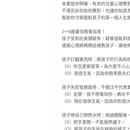
本書提供明確、有效的兒童心理應對
不僅告訴你如何應對，也讓你知道為
幫助你冷靜面對孩子的第一個人生叛
2～6歲最佳教養指南！

孩子受到的束縛越多，越會固執到
德國心理師媽媽這樣教孩子，讓爸媽
孩子打翻東西時：將孩子的行為和你
（X）你怎麼那麼笨，為什麼不小心
（O）我很生氣，因為你跑來跑去打
孩子失控發脾氣時：不關注不代表置
（X）走開，我不想看到你，媽米不
（O）現在我很生氣，因為你對我大
孩子想自己倒熱水時：經過體驗後，
（X）把手拿開，不能摸熱爐子。

（O）將孩子的手放在稍熱的爐子上