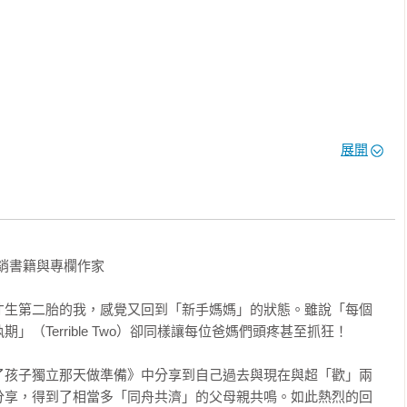
展開
銷書籍與專欄作家

才生第二胎的我，感覺又回到「新手媽媽」的狀態。雖說「每個
（Terrible Two）卻同樣讓每位爸媽們頭疼甚至抓狂！

了孩子獨立那天做準備》中分享到自己過去與現在與超「歡」兩
分享，得到了相當多「同舟共濟」的父母親共鳴。如此熱烈的回