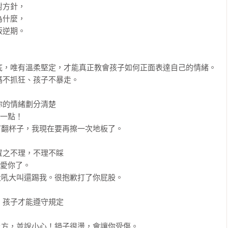
方針，

什麼，

逆期。

底，唯有溫柔堅定，才能真正教會孩子如何正面表達自己的情緒。
不抓狂、孩子不暴走。

的情緒劃分清楚

一點！

翻杯子，我現在要再擦一次地板了。

之不理，不理不睬

愛你了。

吼大叫還踢我。很抱歉打了你屁股。

孩子才能遵守規定

方，並說小心！鍋子很燙，會讓你受傷。
