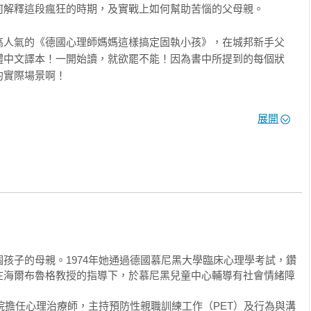
解釋這段瘋狂的時期，及實戰上如何幫助苦惱的父母親。

迎

高人氣的《德國心理師媽媽這樣搞定固執小孩》，在城邦新手父
體中文譯本！一開始讀，就欲罷不能！因為書中所提到的每個狀
實際場景啊！

業的兒童治療師外，也是兩個孩子的媽媽。她不只將例子一一列
展開
感受，接著提供教養建議。正所謂「知己知彼，百戰百勝」！透
因與目的

的心聲，也知道「別把孩子的暴怒當做是衝著你來」，當我面對
耐心地理出頭緒來對應了！

反而會讓孩子反抗心越來越強烈，或表面遵從內心憤怒，這都不
。書中提到「一歲半到三歲之間孩子，若是越快樂、得到的疼愛
減少」，「孩子受到的束縛越多，越會固執到底」，唯有溫柔堅
達自己的情緒。 這對父母親本身來說，也是一堂值得學習的情緒
孩子的母親。1974年她通過德國慕尼黑大學臨床心理學考試，鑽
在海爾布魯格教授的指導下，於慕尼黑兒童中心輔導有社會情緒障
親，都該在家中珍藏這本「武林秘笈」！

學院擔任心理治療師，主持預防性親職訓練工作（PET）及行為與溝