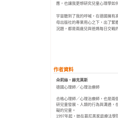
應，也讓我更想研究兒童心理學如何
出於好奇、為了好玩

父母應立即反應孩子的行為是否受歡
宇宙聽到了我的呼喊，在德國擁有
探索慾

母出版社的專業用心之下，出了繁
吃醋

況題，都是兩歲兒與爸媽每日交戰的
施展支配力

不知如何與他人接觸

作者朵莉絲・赫克莫斯，除了是專
「我不要！」

出，還個別分析孩子與爸媽的想法
．發展心理學的解釋：攻擊行為的肇
過這本書，我更明白寶貝兒子當下
．科學對攻擊行為的解釋

這些抓狂時刻，也就比較容易冷靜有
挫折引發攻擊行為

挫折容忍力促進人際關係

作者資料
傳統管教方式的過多禁令與處罰，
攻擊性是求生本能

是父母期望的親子關係與教養結果
朵莉絲‧赫克莫斯 
教養風格與兒童攻擊行為的關係

與接納越多，反抗的機率就會大大
．兒童攻擊行為的起因

德國心理師／心理治療師

定，才能真正教會孩子如何正面表
管理功課呢！

合格心理師／心理治療師，也是兩個
父母的教養行為

研兒童發展、人類的行為與溝通，
嚴厲的教養風格

礙的兒童。

誠心推薦所有水深火熱的兩歲兒父母
父母的身教效果

1997年起，她在慕尼黑家庭療法