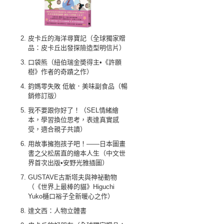
皮卡丘的海洋尋寶記（全球獨家贈
品：皮卡丘出發探險造型明信片）
口袋熊（紐伯瑞金奬得主•《許願
樹》作者的奇蹟之作）
鈞媽零失敗 低敏．美味副食品（暢
銷修訂版）
我不要跟你好了！（SEL情緒繪
本，學習換位思考，表達真實感
受，適合親子共讀）
用故事擁抱孩子吧！——日本圖畫
書之父松居直的繪本人生（中文世
界首次出版•安野光雅插圖）
GUSTAVE古斯塔夫與神祕動物
（《世界上最棒的貓》Higuchi
Yuko樋口裕子全新暖心之作）
達文西：人物立體書