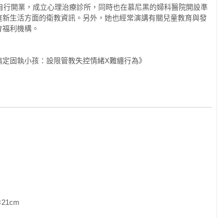
年自行開業，成立心理治療診所，同時也在慕尼黑的婦科醫院開設準
庭新生活方面的衛教資訊。另外，她也經常演講有關兒童教育與發


福利機構。

，我就大量閱讀仿間各種育兒書籍，不論是法國媽媽派、日本媽媽
略懂略懂，更別說是零歲、百歲還是萬歲派，幾乎每一本都協助
搞定固執小孩：設限管教失控情緒X難纏行為》
。

是一個強調全人教育的環境，教養的目的著重在人的本質，是一
對不應該拘泥形式、墨守成規。就在我們一邊閱讀這麼多不同學
中浮出許多問號，某些方式到底對幾歲的孩子管用呢？並不是每
uise Bates Ames出版的一系列教養書從1歲Your One-
2-To 24-Month-Old 、到2歲Your Two-Year-Old: Terrible or 
每個孩子在每個不同年齡的心智發展，於是會產生哪些現象造成親子
的重點提要

我就在想，台灣要是能有一本中文書，告訴大家「該如何應付難
女兒Blair即將滿2歲之際，出版社告訴我有這麼一本《德國心理
               
時，簡直如獲至寶，一打開就狂點頭，不僅告訴我How（如