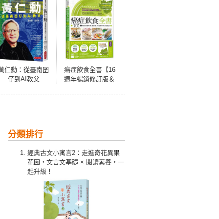
黃仁勳：從臺南囝
癌症飲食全書【16
仔到AI教父
週年暢銷修訂版＆
附別冊64頁《全面
啟動抗癌自癒
力》】
分類排行
經典古文小寓言2：走進奇花異果
花園，文言文基礎 × 閱讀素養，一
起升級！