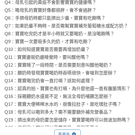
Q4：母乳引起的黃疸不會影響寶寶的健康嗎？ 

Q5：喝母乳的寶寶好像都很胖，會不會過胖？

Q6：手擠母奶時都只能擠出少量，寶寶有吃飽嗎？

Q7：如果奶量不夠時，是否需幫寶寶補充葡萄糖水或配方奶？

Q8：寶寶吃完奶才是半小時就又要喝奶，是沒喝飽嗎？

Q9：寶寶一次要吸多久的奶，才算有吃飽？

Q10：如何知道寶寶是否需要再增加奶量？

Q11：寶寶邊吸奶邊睡覺時，要叫醒他嗎？

Q12：寶寶睡了一段時間，是否需要刻意叫醒他喝奶？

Q13：餵奶時發現寶寶喝奶時吞嚥很快，會嗆到怎麼辦？

Q14：寶寶喝完奶會一直打嗝？該如何處理？

Q15：認真的拍，寶寶也有打嗝，為什麼他還一直有腹脹情形？

Q16：採親餵奶水還是不足，無法全母奶哺餵怎麼辦？

Q17：寶寶大便稀稀水水的，很像拉肚子，是吃壞肚子嗎？

Q18：母乳可以喝到多大？需不需要額外補充營養品？

Q19：擠出來的母奶要怎麼儲存，寶寶要喝時可以微波加熱嗎？ 

Q20：幾個月大開始可以不要夜奶一覺到天亮？

看更多