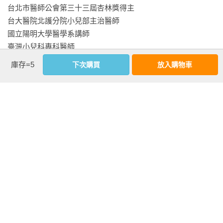
台北市醫師公會第三十三屆杏林獎得主

Q10：孩子喝奶時，感覺很費力，還有痰音是否感冒？

台大醫院北護分院小兒部主治醫師 

Q11：是否應該給寶寶吃奶嘴以安撫呢？

國立陽明大學醫學系講師 

Q12：藥房常鼓吹奶粉的鈣質不足需要額外補充鈣粉，需要嗎？

臺灣小兒科專科醫師 

Q13：寶寶需要吃益生菌強化腸胃道功能嗎？

台灣小兒消化系專科醫師 

Q14：寶寶喝完奶後，已經打嗝，但還是會吐奶塊怎麼辦？

庫存=5
下次購買
放入購物車
中華民國醫用超音波醫學會醫師 

Q15：寶寶奶量忽然減少到一半，但喝完半小時就又哭鬧要喝，
是否生病？

〔專長〕

一般兒科 

第二章：爸媽的第2個為什麼？──副食品怎麼吃，才會能更健
小兒腸胃科 

康？

超音波醫學

4至12個月大吃副食品的大寶寶

相關著作：《照著養，爸媽不緊張，寶寶超健康修訂版：台大
四至十二個月正常寶寶的飲食建議量

資深兒科醫師，完全解答父母0～1歲育兒疑難》《營養師&兒科
吃副食品寶寶的排泄量

看更多
醫師副食品配方增訂版──100 道營養菜單，補鐵、強鋅、低
副食品寶寶的Q&A

敏、增D，從第一口就為寶寶的健康打底！》《營養師&兒科醫
師副食品配方》《照著養，爸媽不緊張，寶寶超健康》
基本資料
Q1：寶寶可以吃副食品的表徵有哪些？
