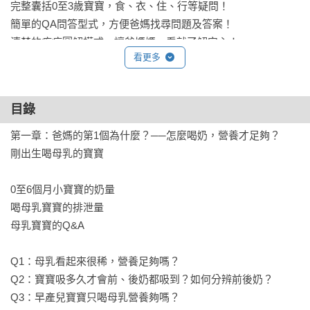
完整囊括0至3歲寶寶，食、衣、住、行等疑問！

簡單的QA問答型式，方便爸媽找尋問題及答案！

清楚的疾病圖解模式，讓爸媽媽一看就了解安心！

看更多
【媽媽好用推薦】

Hiedy媽咪讃嘆，「這么實用的書籍，若是早幾年出版該有多
目錄
好？」

佩玉媽媽說，「有幼兒的爸媽們有福了！讓您輕鬆享受育兒生
第一章：爸媽的第1個為什麼？──怎麼喝奶，營養才足夠？

活！」

剛出生喝母乳的寶寶

庭甄媽咪按讚，「種種讓我束手無策的問題，終於在書裡找到
解答。」
0至6個月小寶寶的奶量

喝母乳寶寶的排泄量

母乳寶寶的Q&A

Q1：母乳看起來很稀，營養足夠嗎？ 

Q2：寶寶吸多久才會前、後奶都吸到？如何分辨前後奶？ 

Q3：早產兒寶寶只喝母乳營養夠嗎？
