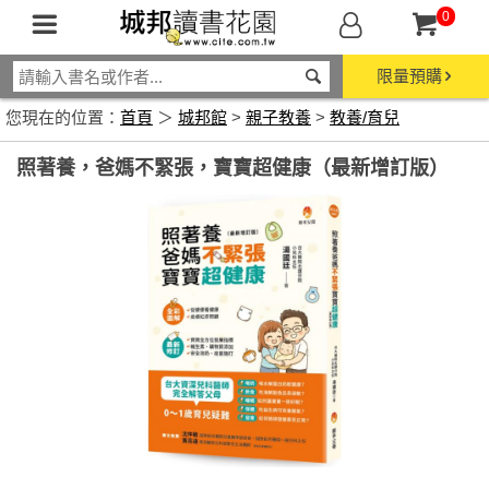
0
限量預購
您現在的位置：
首頁
＞
城邦館
>
親子教養
>
教養/育兒
照著養，爸媽不緊張，寶寶超健康（最新增訂版）