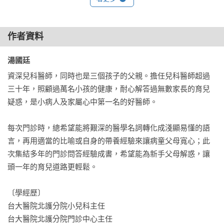
喝配方奶的寶寶

作者資料
0至6個月的飲食量

0～6個月寶寶的排泄量

湯國廷 
配方奶寶寶的Q&A

資深兒科醫師，同時也是三個孩子的父親。擔任兒科醫師超過
三十年，照顧過萬名小孩的健康，耐心解答過無數家長的育兒
Q1：如果母乳不夠要給寶寶喝配方奶應給哪種配方？

疑惑，是小病人及家屬心中第一名的好醫師。

Q2：什麼情形下寶寶需喝水解蛋白嬰兒配方？ 

Q3：水解蛋白嬰兒配方營養比較差只能短時間喝嗎？

每次門診時，總希望能將艱深的醫學名詞轉化成淺顯易懂的語
Q4：小孩如果喝一般配方奶會脹氣、吐奶，是否就應改喝水解
言，再用適當的比喻或自身的帶養經驗來讓病童父母寬心；此
配方？

次集結多年的門診問答經驗成書，希望能為新手父母解惑，讓
Q5：該怎麼正確泡配方奶，水溫要幾度才正確？

頭一年的育兒道路更輕鬆。

Q6：寶寶一直喝不到配方奶的建議量怎麼辦？

Q7：換奶時的注意事項？

〔學經歷〕

Q8：聽說喝母乳的寶寶不用喝水，但喝配方奶的寶寶要喝水
台大醫院北護分院小兒科主任

嗎？

台大醫院北護分院門診中心主任

Q9：喝配方奶便秘怎麼辦？
