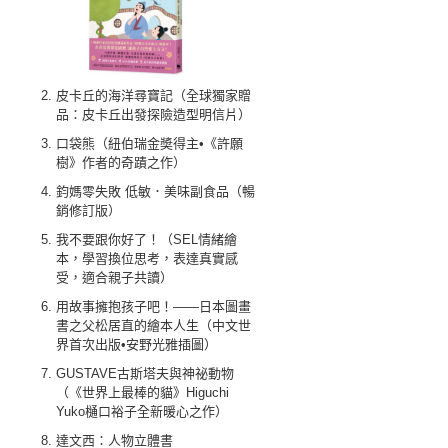
皮卡丘的海洋尋寶記（全球獨家贈
品：皮卡丘出發探險造型明信片）
口袋熊（紐伯瑞金奬得主•《許願
樹》作者的奇蹟之作）
鈞媽零失敗 低敏．美味副食品（暢
銷修訂版）
我不要跟你好了！（SEL情緒繪
本，學習換位思考，表達真實感
受，適合親子共讀）
用故事擁抱孩子吧！——日本圖畫
書之父松居直的繪本人生（中文世
界首次出版•安野光雅插圖）
GUSTAVE古斯塔夫與神祕動物
（《世界上最棒的貓》Higuchi
Yuko樋口裕子全新暖心之作）
達文西：人物立體書