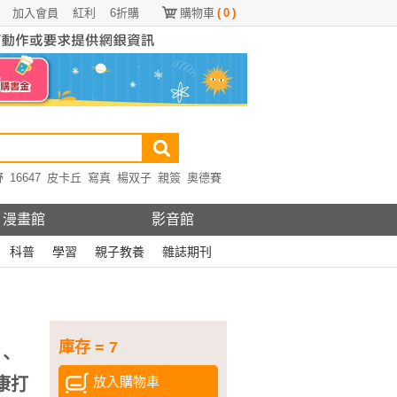
加入會員
紅利
6折購
購物車
(
0
)
野
16647
皮卡丘
寫真
楊双子
親簽
奧德賽
漫畫館
影音館
科普
學習
親子教養
雜誌期刊
庫存 = 7
、
放入購物車
康打