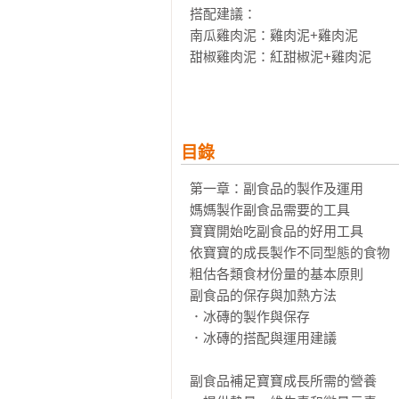
搭配建議：

南瓜雞肉泥：雞肉泥+雞肉泥

甜椒雞肉泥：紅甜椒泥+雞肉泥

甜椒南瓜泥：紅甜椒泥+南瓜泥

南瓜甜椒雞肉泥：紅甜椒泥+南瓜泥+
（註：待寶寶食用過單一口味的冰
目錄
第一章：副食品的製作及運用

媽媽製作副食品需要的工具

寶寶開始吃副食品的好用工具

依寶寶的成長製作不同型態的食物

粗估各類食材份量的基本原則

副食品的保存與加熱方法

．冰磚的製作與保存

．冰磚的搭配與運用建議

副食品補足寶寶成長所需的營養
