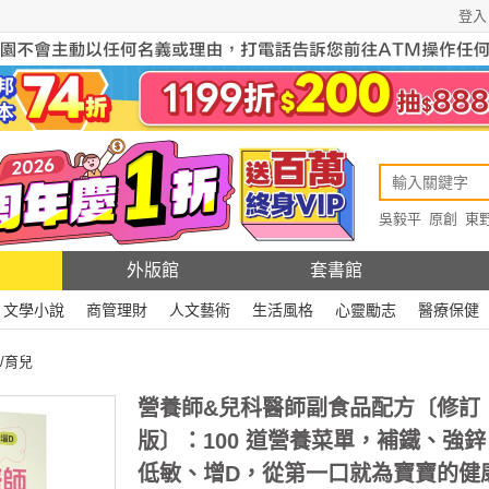
登入
吳毅平
原創
東
原創
Rewire
外版館
套書館
文學小說
商管理財
人文藝術
生活風格
心靈勵志
醫療保健
/育兒
營養師&兒科醫師副食品配方〔修訂
版〕：100 道營養菜單，補鐵、強鋅
低敏、增D，從第一口就為寶寶的健