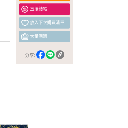
直接結帳
放入下次購買清單
大量團購
分享: