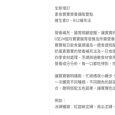
全新增訂

素食寶寶營養攝取要點

維生素D、B12補充法

營養補充．腸胃照顧提醒，讓寶寶的
0至24個月寶寶腸胃發展及所需營養
寶寶每日飲食量建議及一週食譜搭配
奶蛋素寶寶的營養補充法及一日食譜示
四季食材處理、烹調與過敏食材食用
營養成分分析，每一口都吃得對、吃
讓寶寶聰明攝取，忙碌媽咪小撇步！冰
一次購買不同種類、不同顏色的蔬
合，聰明搭配五色蔬果，讓寶寶吃出
例如：

冰磚種類：紅甜椒泥磚、南瓜泥磚、