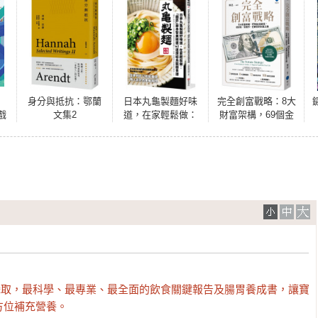
身分與抵抗：鄂蘭
日本丸龜製麵好味
完全創富戰略：8大
戲
文集2
道，在家輕鬆做：
財富架構，69個金
核
「麵匠」藤本智美
錢路徑，從認知，
造
精選62道 讚岐烏龍
到實作，逆轉你的
麵食譜
財富之路
攝取，最科學、最專業、最全面的飲食關鍵報告及腸胃養成書，讓寶
方位補充營養。