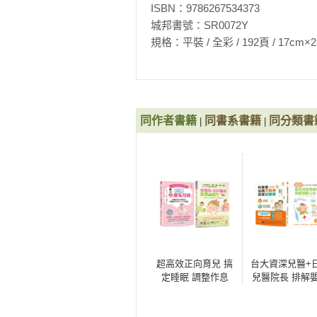
ISBN：9786267534373

的記憶。

※蔬菜米糊

城邦書號：SR0072Y

〔現職〕

※紅蘿蔔汁

規格：平裝 / 全彩 / 192頁 / 17cm×23cm   
高雄長庚紀念醫院 專員

※高麗菜汁

〔曾任〕

※莧菜汁

高雄市立鳳山醫院（委託長庚醫療財
※水蜜桃汁

台北馬偕紀念醫院營養課臨床組組長
台北馬偕紀念醫院營養醫療小組營養
※地瓜葉汁

同作者書籍
同書系書籍
同分類書
|
|
※蓮藕汁

相關著作：《營養師&兒科醫師副食
一口就為寶寶的健康打底！》《營
※大黃瓜汁

※瓠瓜汁

※木瓜泥

※火龍米湖

第二階段：7～9個月寶寶怎麼吃？

超高效正向育兒 搞
台大資深兒醫+
．7～9個月寶寶發展特色

定睡眠 調整作息
兒醫院長 排解
．7～9個月寶寶飲食建議

100道副食品套書
兒 常見疾病、
．四季可運用食材舉例

(共2本)：鈞媽快樂
疑問、飲食過