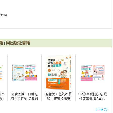
             
團法人經營）營養師



師、婦兒專科營養師

籍
同出版社書籍
|
品配方增訂版──100 道營養菜單，補鐵、強鋅、低敏、增D，從第
養師&兒科醫師副食品配方》
日本
副食品第一口就吃
照著養，爸媽不緊
0-2歲寶寶健康吃 護
嬰幼
對！營養師 兒科醫
張，寶寶超健康
好牙套書(共2本)：
喝奶
師 料理專家的美
（最新增訂版）
陪伴，從寶寶的第
敏、
味、補鐵、強鋅、
一顆牙開始+營養師
more