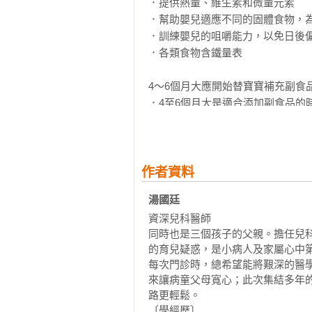
．提供熱量、維生素和微量元素

．幫助嬰兒適應不同的固體食物，為
．訓練嬰兒的咀嚼能力，以免日後偏
．各類食物含鐵量表

4～6個月大應開始替寶寶補充副食品
．4至6個月大是適合添加副食品的時
．寶寶可以吃副食品的6種表現

寶寶的味覺初體驗，第一口副食品

．副食品餵食的時間、順序

作者資料
．副食品給予的8個原則

湯國廷 
．餵食副食品後的便便變化

資深兒科醫師

．鼓勵寶寶接受新食物的方法

同時也是三個孩子的父親。擔任兒
的育兒疑惑，是小病人及家屬心中第
幫寶寶建立不偏食的良好習慣

每次門診時，總希望能將艱深的醫
製作副食品時的注意事項

來讓病童父母寬心；此次集結多年
．副食品製作食材的挑選、保存及清
路更輕鬆。

．副食品的挑選與食物過敏

〔學經歷〕
