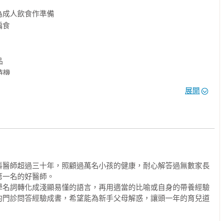
成人飲食作準備

食



機

展開
科醫師超過三十年，照顧過萬名小孩的健康，耐心解答過無數家長
一名的好醫師。

學名詞轉化成淺顯易懂的語言，再用適當的比喻或自身的帶養經驗
的門診問答經驗成書，希望能為新手父母解惑，讓頭一年的育兒道
洗注意事項
