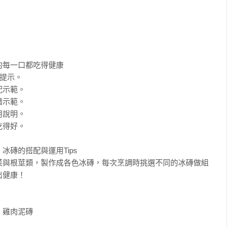
每一口都吃得健康

提示。

示範。

範。 

說明。

得好。

磚的搭配與運用Tips

菜與根莖類，製作成各色冰磚，每次烹調時挑選不同的冰磚做組
健康！

雞肉泥磚
