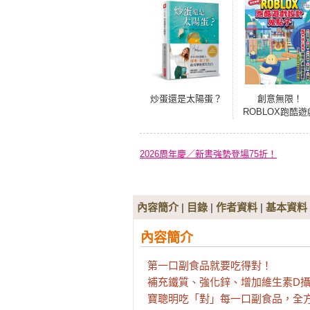
炒蛋還是太陽蛋？
創意無限！
ROBLOX跑酷遊
設計鬼點子：5大
心零件，輕鬆打
超酷遊戲！
2026周年慶／新書強勢登場75折！
內容簡介
|
目錄
|
作者資料
|
基本資料
內容簡介
第一口副食品就要吃得對！ 

補充鐵質、強化鋅、增加維生素D
寶聰明吃「對」每一口副食品，全