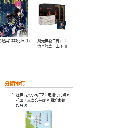
鏽瞳與1000克拉 (1)
颶光典籍二部曲：
燦軍箴言．上下冊
紀念典藏限量精裝
書盒版（附贈寰宇
磁鐵徽章「紗藍」
款）
分類排行
經典古文小寓言2：走進奇花異果
花園，文言文基礎 × 閱讀素養，一
起升級！