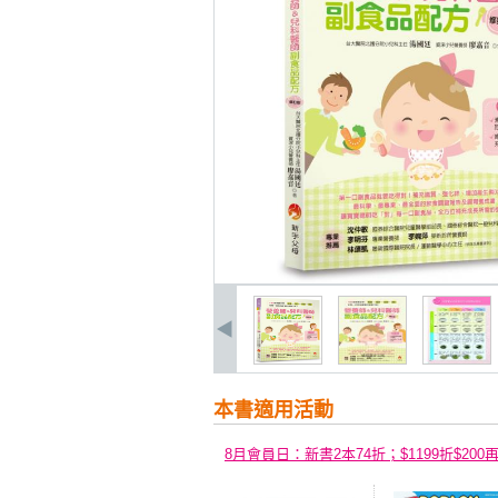
本書適用活動
8月會員日：新書2本74折；$1199折$200