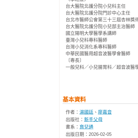
台大醫院北護分院小兒科主任

三階段副食品基本處理及製作DIY

台大醫院北護分院門診中心主任

．第1階段副食品（4～6個月）

台北市醫師公會第三十三屆杏林獎得
〔食物供應型態、注意事項、米麥製
台大醫院北護分院小兒部主治醫師 

．第2階段副食品（7～9個月）

國立陽明大學醫學系講師 

臺灣小兒科專科醫師 

〔食物供應型態、注意事項〕

台灣小兒消化系專科醫師 

．第3階段副食品（10～12個月）

中華民國醫用超音波醫學會醫師 

〔食物供應型態、注意事項〕

〔專長〕

一般兒科／小兒腸胃科／超音波醫學
第二章：寶寶的三階段副食品＆斷奶
第一階段：4～6個月寶寶怎麼吃？

相關著作：《照著養，爸媽不緊張
．4～6個月寶寶發展特色

康修訂版：台大資深兒科醫師，完全
．4～6個月寶寶飲食建議

──100 道營養菜單，補鐵、強
基本資料
．四季可運用食材舉例

副食品配方》《照著養，爸媽不緊張
．4～6個月寶寶建議食譜

作者：
湯國廷
、
廖嘉音
．4～6個月寶寶每日飲食建議量

廖嘉音 
出版社：
新手父母
．一日飲食建議

資深小兒營養師

書系：
育兒通
育有一子一女。原本就十分關心幼
出版日期：2026-02-05

壯，希望藉由營養師媽媽二次親自
※米湯
