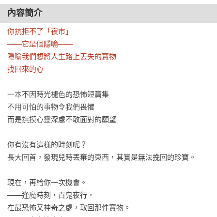
內容簡介
你抗拒不了「夜市」

——它是個隱喻——

隱喻我們想將人生路上丟失的寶物

找回來的心
一本不因時光褪色的恐怖短篇集

不用可怕的事物令我們畏懼

而是撫摸心靈深處不敢面對的願望

你有沒有這樣的時刻呢？

長大回首，發現兒時丟棄的東西，其實是無法挽回的珍寶。

現在，再給你一次機會。

——逢魔時刻，百鬼夜行，

在最恐怖又神奇之處，取回那件寶物。
