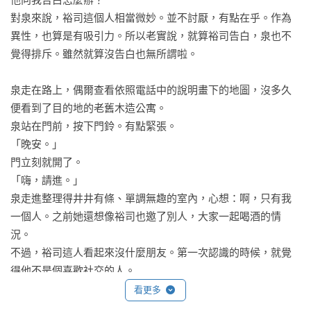
孤獨感也比較淡化了。作家的工作很單純，只要寫出作品，其
對泉來說，裕司這個人相當微妙。並不討厭，有點在乎。作為
實就算是抵達目的地了。

異性，也算是有吸引力。所以老實說，就算裕司告白，泉也不
覺得排斥。雖然就算沒告白也無所謂啦。

說到變化，令我想到了一點。一個回神，我發現年齡增長造成
的影響已經體現於我身體內外。當我獨自凝視著營火時，會開
泉走在路上，偶爾查看依照電話中的說明畫下的地圖，沒多久
始想像自己在空無一人的十字路口倏地倒下、結束這一生，然
便看到了目的地的老舊木造公寓。

而地球仍靜靜地自轉，世界仍持續運作的景象。我現在還很
泉站在門前，按下門鈴。有點緊張。

好，但在夕陽西下之後，從高崗上俯瞰民房散發出的點點燈
「晚安。」

火，仍不禁稍稍感嘆，這個世界仍是一場夢幻，是某人的異世
門立刻就開了。

界吶。

「嗨，請進。」

泉走進整理得井井有條、單調無趣的室內，心想：啊，只有我
【推薦迴響】

一個人。之前她還想像裕司也邀了別人，大家一起喝酒的情
況。

小說家｜何玟珒、邱常婷、瀟湘神；重點就在括號裡——傳奇
不過，裕司這人看起來沒什麼朋友。第一次認識的時候，就覺
推薦

得他不是個喜歡社交的人。

裕司請泉在座墊坐下，沖了即溶咖啡招待。

看更多
故事圍繞著孩子的冒險、遺憾和祕密，

泉微笑問：
