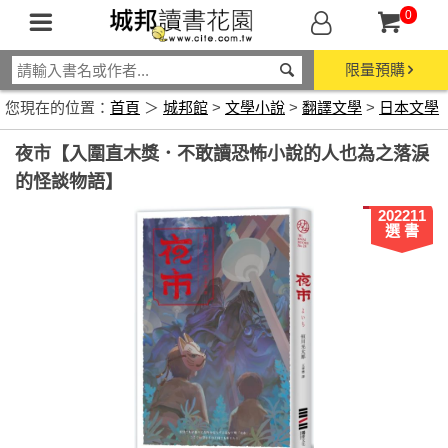
0
限量預購
您現在的位置：
首頁
＞
城邦館
>
文學小說
>
翻譯文學
>
日本文學
夜市【入圍直木獎．不敢讀恐怖小說的人也為之落淚
的怪談物語】
202211
選 書