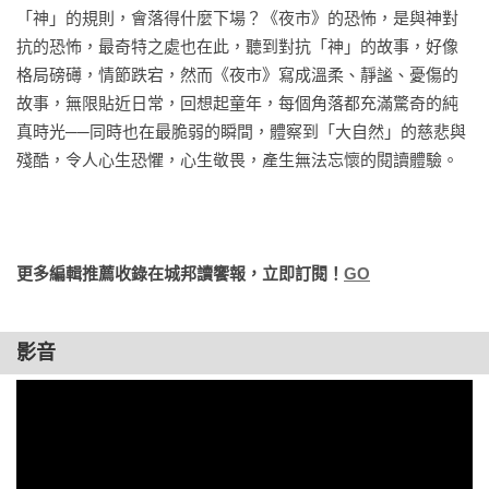
「對。」

「神」的規則，會落得什麼下場？《夜市》的恐怖，是與神對
《夜市》兩則短篇，〈夜市〉和〈風之古道〉，都有神及神訂
有點懶。既然都來了，泉想要在房間裡享受悠閒時光。她原本
抗的恐怖，最奇特之處也在此，聽到對抗「神」的故事，好像
下來無可動搖的規矩，和生存於此的人類與鬼怪。夜市的神讓
想像，冰箱裡冰著啤酒或是甜的調酒，兩人會邊喝酒邊聽音
格局磅礡，情節跌宕，然而《夜市》寫成溫柔、靜謐、憂傷的
人心願成真，只要有錢；風之古道的神帶領你通往各種不可思
樂，天南地北地閒聊。

故事，無限貼近日常，回想起童年，每個角落都充滿驚奇的純
議的地方，然而一切誕生自古道的事物，統統帶不回現世——
「呃，妳會累嗎？」

真時光──同時也在最脆弱的瞬間，體察到「大自然」的慈悲與
只要善用神的規則，人和鬼都可以活得很好。然而，如果做不
裕司似乎想去他說的市場。泉擠出無可無不可的笑，歪著頭猶
殘酷，令人心生恐懼，心生敬畏，產生無法忘懷的閱讀體驗。

到呢？

豫：

「唔……」

沒有願望呢？沒有錢呢？珍惜的事物就來自古道呢？違反
不過也有可能在乏味的房間裡愈聊愈乾，也沒別的事好做，尷
「神」的規則，會落得什麼下場？祝福和詛咒是一體兩面，
尬到家，雖然很想拍拍屁股走人，又覺得剛來沒多久就要回
更多編輯推薦收錄在城邦讀饗報，立即訂閱！
GO
《夜市》描述的恐怖，其實是與神對抗的故事，最奇特之處也
去，似乎不好意思。以前她遇過幾次這種情況，雖然主要是跟
在此，聽到對抗「神」的故事，好像格局磅礡，情節跌宕，然
同性朋友。與其如此，出門還比較好。

而《夜市》卻非如此，作者最後寫成溫柔、靜謐、憂傷且帶著
影音
「嗯，好啊。在哪裡？」

鄉愁、心頭會漸漸在喧囂中沉靜下來的靜謐故事，無限貼近我
「地點在……海角那邊。用說的不太好懂。妳身上有錢嗎？」

們的日常，耳邊彷彿隱約聽見海潮與夜風，回想起童年，一個
「才沒有呢。」

每個角落都充滿驚奇的純真時光。
泉聳聳肩說，裕司見狀咯咯一笑：

「嗯，那逛逛就好。」
