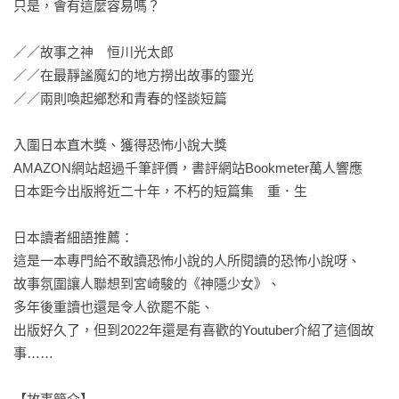
只是，會有這麼容易嗎？

／／故事之神　恒川光太郎

／／在最靜謐魔幻的地方撈出故事的靈光

／／兩則喚起鄉愁和青春的怪談短篇

入圍日本直木獎、獲得恐怖小說大獎

AMAZON網站超過千筆評價，書評網站Bookmeter萬人響應

日本距今出版將近二十年，不朽的短篇集　重．生

日本讀者細語推薦：

這是一本專門給不敢讀恐怖小說的人所閱讀的恐怖小說呀、

故事氛圍讓人聯想到宮崎駿的《神隱少女》、

多年後重讀也還是令人欲罷不能、

出版好久了，但到2022年還是有喜歡的Youtuber介紹了這個故
事……
