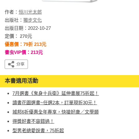
作者：
恒川光太郎
出版社：
獨步文化
出版日期：2022-10-27
定價： 270元
優惠價：79折 213元
書虫VIP價：213元
本書適用活動
7月選書《鬼身十兵衛》延伸書展75折起！
讀書花園選書~任選2本，訂單現折30元！
城邦6折優惠全年專享，快搶好康／文學類
得獎好書不容錯過！
型男老總愛說書，75折起