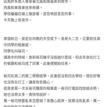
因為許多商人會乘著北風和南風來到夜市。

西風和東風會送來奇蹟。

被故事之神親吻、現代的吟遊詩人——恒川光太郎

學校蝙蝠在鎮上盤旋著，宣告牠該宣告的事。

獻上兩則令你從喧囂中重獲寧靜的溫柔怪談

今天晚上有夜市。

★收錄兩則短篇——〈夜市〉〈風之古道〉

某個秋日，泉走在向晚的天空底下。泉是大二生，正要前往高
【台灣獨家．恒川光太郎作者後記節錄】

中同學的租屋處。

同學名叫裕司。

描寫徘徊於異世界男男女女的「夜市」，是我在二十年前撰寫
讀高中的時候，泉和裕司幾乎沒說過什麼話，但去年泉在打工
的作品。那時，我住在沖繩一處圍繞著甘蔗田的地方，覺得事
的餐廳和裕司成了同事，此後便開始往來。

物的價值其實因人而異，對某人來說的珍寶，可能對其他人而
言只是破銅爛鐵。並強烈地認為真正重要的，是胸中的尊嚴。

裕司在高二的第二學期退學，此後就沒有回去學校。現在好像
也沒有在打工，讓泉有些擔心。

自我出道以來的二十年之間，這個世界產生了許多諸如智慧型
這是泉第一次去裕司獨居的租屋處。裕司打電話找她過去時，
手機問世這般大改變。而說起我自身的變化，似乎其實沒有成
她也沒想太多，爽快地說好。

長。二十年前喜歡的東西現在還是喜歡，討厭的東西現在也是
萬一裕司想要亂來怎麼辦？泉擔心起來。就算沒有亂來，萬一
不太欣賞。不過，現在不會像過去那樣迷失方向、不知所措，
他向我告白怎麼辦？
