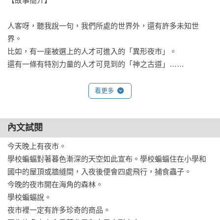
【故事簡介】

人客呀，聽我說一句，我們所處的世界外，還有許多未知世
界。

比如，有一座被選上的人才可進入的「異形夜市」。

還有一條有特別力量的人才可見到的「神之古道」……

聽見了嗎？蝙蝠說話了、風說話了，「夜市」開幕了，那是人
看更多
類一生只能前往三次的夜市。才能、青春、萬能藥，有錢的
話，什麼都買得到——沒買，你就離不開夜市。今天有張熟面
內文試閱
孔來了，青年第二次來此處，他小時候賣了弟弟；這次，要將
弟弟找回來……

今天晚上有夜市。

學校蝙蝠對著暮色漸深的天空如此宣布。學校蝙蝠住在小學和
櫻花盛開的公園深處，有條少數人才見得到的神祕古道。死者
國中的屋頂或牆縫間，入夜後便會四處飛行，捕食蟲子。

漫步、百鬼夜行，還能通往世界各處。只是，十分危險。最
今晚的夜市開在海角的森林。

近，有孩子被殺了，他的朋友因而投身古道……追尋失去之
學校蝙蝠說。

物，是人的本能。畏懼代價，是人的本性。為了找回來，你有
夜市裡一定有許多珍奇的商品。

多大勇氣？
