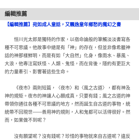
作者以優雅簡潔的文字勾勒出龐大美妙的世界，

「最近怎麼樣？都好嗎？」

是我近期讀來最感輕盈與療癒的作品。

編輯推薦
裕司的聲音有些陰沉：

——邱常婷（小說家）

「還可以。」

【編輯推薦】宛如成人童話，又飄逸童年鄉愁的魔幻之書
「欸，你怎麼看起來有點悶？出了什麼事嗎？」

〈風之古道〉真棒啊，寫兒童愁悵，寫逢魔時刻，

「我本來就這種個性。真羨慕妳，總是朝氣蓬勃。」

　　恒川光太郎是獨特的作家，以宿命論般的筆觸淡淡書寫各
有點大正時代風格的幽幻，我很喜歡。

「什麼朝氣蓬勃？」

種不可思議。他故事中總是有「神」的存在，但並非像希臘神
——重點就在括號裡

都大學生了，泉當然知道這個詞的意思，卻刻意反問，或許是
話的神那樣鮮明，而是有如「大自然」化身，像雨水、暴風、
在討好對方。話一出口，她便這麼自我分析。而反射性地如此
大浪，他專注寫妖怪、人類、鬼怪，而在背後，隱約有更巨大
【編輯致讀者的話：令我們的心在喧囂中沉靜下來的美麗故
分析的自己，讓她感到厭惡。

的力量牽引、影響著這些生命。

事】

「說妳很有活力啦。」

「是嗎？對呀，我很有活力。」

　　《夜市》兩則短篇，〈夜市〉和〈風之古道〉，都有神及
恒川光太郎是獨特的作家，無論書寫什麼類型，筆下皆帶有源
裕司開口了：

神的規矩。夜市的神讓人心願成真，只要有錢；風之古道的神
於大自然敬畏的奇幻莊嚴感，他以靜謐且宿命論般的筆觸淡淡
「聽說夜市要開了。」

帶領你通往各種不可思議的地方，然而誕生自古道的事物，統
書寫各種不可思議。他故事中總是有「神」的存在，但他的神
「什麼？」

統帶不回現世——善用神的規則，人和鬼都可以活得很好。然
明並非像希臘神話的神那樣鮮明，而是有如「大自然」的化
「市場啊。夜市有賣各種東西。去就知道了，要不要去看
而，如果做不到呢？

身，就像雨水、暴風、大浪，他專注寫妖怪、人類、鬼怪，而
看？」

在背後，隱約有更巨大的力量牽引、影響著這些生命。

「今天嗎？」

　　沒有願望呢？沒有錢呢？珍惜的事物就來自古道呢？違反