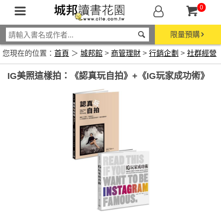
0
限量預購
您現在的位置：
首頁
＞
城邦館
>
商管理財
>
行銷企劃
>
社群經營
IG美照這樣拍：《認真玩自拍》+《IG玩家成功術》