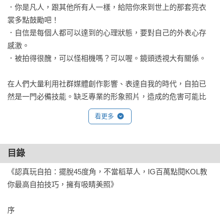
．你是凡人，跟其他所有人一樣，給陪你來到世上的那套亮衣
裳多點鼓勵吧！

．自信是每個人都可以達到的心理狀態，要對自己的外表心存
感激。

．被拍得很醜，可以怪相機嗎？可以喔。鏡頭透視大有關係。

在人們大量利用社群媒體創作影響、表達自我的時代，自拍已
然是一門必備技能。缺乏專業的形象照片，造成的危害可能比
你以為的更大；相反地，精心拍攝的自我肖像，能使他人用你
看更多
希望的觀點來看待你，也能讓你對自己耳目一新，從而建立自
信，改變面對生活中所有事情的心態。然而，就算花錢請攝影
師幫自己拍照，也不見得能拍出自己想要的樣子，學習「#進階
目錄
自拍課」，讓自己同時升級模特兒和攝影師，夢幻美照一手掌
《認真玩自拍：擺脫45度角，不當稻草人，IG百萬點閱KOL教
握，留下記憶中的完美一刻。

你最高自拍技巧，擁有吸睛美照》

【進階自拍學習進程】

序

重新認識自己→審視自己每個部位在鏡頭下的樣子→找到自己