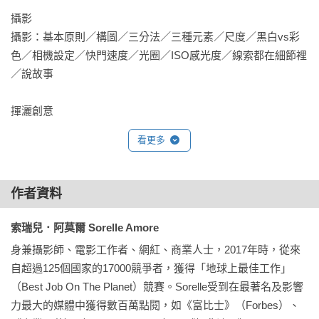
讀者而言，這也是一本讀來愉快、接受度高，且讓人學到很多
攝影

東西的書。」

攝影：基本原則／構圖／三分法／三種元素／尺度／黑白vs彩
色／相機設定／快門速度／光圈／ISO感光度／線索都在細節裡
／說故事

《IG玩家成功術：#攝影祕笈 #修圖技巧 #內容管理 #粉絲經營 #
品牌行銷　成為PRO級玩家的50條Instagram教戰指南》
揮灑創意

視服裝為藝術／這樣盛裝打扮／這樣極簡穿／享受柔和的天光
IG網紅不藏私分享，粉絲爆量的關鍵經營守則

看更多
／夠強烈才有戲／態度決勝負／感覺是好東西／成為意外的自
己／說話可以，嘟嘴不必／看還是不看，這是個問題／避免中
到咖啡館點杯拿鐵，站到椅子上，拿著手機「喀嚓！」，上傳
間地帶／色彩的碰撞／端莊高雅vs狂放不羈／好的化妝會說話

IG，然後，你就紅了，大量的品牌找上門來，捧著白花花的鈔
作者資料
票供你出國旅遊。是這麼一回事嗎？錯！經營成功的Instagram
更上一層樓

帳號是件大事，需要付出許多努力，如果沒有這種覺悟，建議
索瑞兒．阿莫爾 Sorelle Amore
百變無極限／從自拍照到藝術品／如何編修影像／創造系列作
你現在就把這本書放下吧！

身兼攝影師、電影工作者、網紅、商業人士，2017年時，從來
／讓進階自拍走進生活

自超過125個國家的17000競爭者，獲得「地球上最佳工作」
．亞馬遜排行榜暢銷系列《偉大攝影的基礎》作者Henry Carroll
（Best Job On The Planet）競賽。Sorelle受到在最著名及影響
策劃編輯。

力最大的媒體中獲得數百萬點閱，如《富比士》（Forbes）、
．50位來自全世界的IG網紅分享成功祕技。
