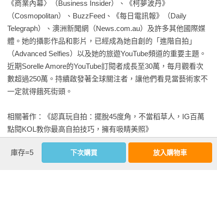
《商業內幕〉（Business Insider）、《柯夢波丹》
《IG玩家成功術：#攝影祕笈 #修圖技巧 #內容管理 #粉絲經營 #
．8個技術單元，從攝影技巧、修圖技巧到帳號管理、數據分析
（Cosmopolitan）、BuzzFeed、《每日電訊報》（Daily 
品牌行銷 成為PRO級玩家的50條Instagram教戰指南》

等，一點就通。

Telegraph）、澳洲新聞網（News.com.au）及許多其他國際媒
．50組精彩攝影作品，近150個達人推薦帳號，直指專家精華，
體。她的攝影作品和影片，已經成為她自創的「進階自拍」
前言

省下在茫茫網海撈寶時間。

（Advanced Selfies）以及她的旅遊YouTube頻道的重要主題。
近期Sorelle Amore的YouTube訂閱者成長至30萬，每月觀看次
兼顧工作與玩樂@DaniellePeazer.

Instagram是個獨特又迷人的攝影社群，要在當中存活並脫穎而
數超過250萬。持續啟發著全球關注者，讓他們看見當藝術家不
探知光線@thomas_k

出，一切細節都很重要！設定帳號有什麼訣竅？如何培養個人
一定就得餓死街頭。

尋找線條@missunderground

風格？該不該下主題標籤？怎樣的貼文可以獲得更多互動率？
保持一致又不失變化@caroline_south

擁有多個平臺是好是壞？有與品牌合作的野心嗎？是否需要經
相關著作：《認真玩自拍：擺脫45度角，不當稻草人，IG百萬
訓練眼力@serjios

紀人、參加官方舉辦的活動……，諸如以上，你想知道或根本
點閱KOL教你最高自拍技巧，擁有吸睛美照》

解放怪咖魂@TasteofStreep

沒想過的Instagram疑難雜症，就讓達人們來為你解答。由亞馬
一名走天下@Berlinstagram

遜排行榜暢銷系列《偉大攝影的基礎》作者操刀，50位來自世
庫存=5
下次購買
放入購物車
亨利．凱洛 Henry Carroll
技術焦點：保護個人檔案

界各地、各懷絕技的IG網紅獻技，加上學到賺到的「技術焦
亨利．凱洛是名攝影師，同時也身兼作家和演說家等身分。他
謹慎留言@thatsval

點」單元，這本輕巧可愛的小書，就是你進入Instagram博大殿
著有暢銷書《偉大攝影的基礎》（Read This If You Want To 
一心一意@SymmetryBreakfast

堂的敲門磚。

Take Great Photographs），並且為frui.co.uk的共同創辦人，該
獨出心裁@satiregram

網站是英國主辦攝影假期、課程和活動的主要機構之一。他擁
如實而獨特@TheDressedChest

【改頭換面推薦】（依姓氏筆畫順序）
