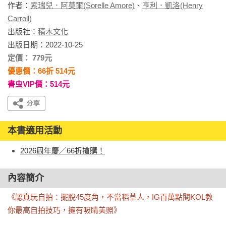
作者：
索瑞兒．阿莫爾(Sorelle Amore)
、
亨利．凱洛(Henry
Carroll)
出版社：
積木文化
出版日期：2022-10-25
定價： 779元
優惠價：66折 514元
書虫VIP價：514元
本書適用活動
2026周年慶／66折搶購！
內容簡介
《認真玩自拍：擺脫45度角，不當稻草人，IG百萬點閱KOL教
你最高自拍技巧，擁有吸睛美照》