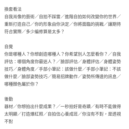
最上鏡的姿勢和表情→建立自信→攝影器材與基本操作→基礎
換套看法

攝影技巧→利用鏡頭特性進一步美化自己→打造你的爆紅照→
自我肖像的藝術／自拍不踩雷／進階自拍如何改變你的世界／
拍出有藝術價值的作品→讓自拍融入生活

重新打造自己／你的形象由你決定／你將面臨的挑戰／讓期待
符合實際／多少編修算是太多？

【隨行推薦】（依姓名首字筆畫順序）

米粒Q（MillyQ）︱《米粒Q的巴黎私心瘋》作者、人氣部落客

自覺

貝克大叔

你是哪種人？你想創造哪種人？你希望別人怎麼看你？／自我
莊粵盛︱資深攝影人、攝影教師

評估：哪個角度你最迷人？／臉部評估／身體評估／身體姿勢
技巧／身體角度／手部小筆記：該做什麼／手部小筆記：不該
「本書深入探討進階自拍技法，讀後雖未必都能成為如辛蒂.雪
做什麼／臉部姿勢技巧／簡易招牌動作／姿勢所傳達的訊息／
曼的自拍大師，但可拍出更具深度及創意的人像。」——莊粵
哪種顏色屬於你？

盛

後勤

【國際讀者五星好評】

器材／你想拍出什麼成果？／一秒拍好是奇蹟／有時不能做得
「詳細、清楚易懂的圖文……認真教學的指南，我會將它推薦
太明顯／打造爆紅照／自拍信心養成班／你沒有不對，是透視
給朋友以及攝影社團的同學。適合初學者，除了能讓你確實學
不對

會怎麼把自己拍好，也能學會怎麼把別人拍好。對沒有自信的