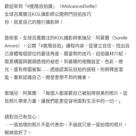
歡迎來到「#進階自拍課」（#AdvancedSelfie）

全球百萬關注KOL攝影師公開熱門自拍技巧

你，就是自己的隨行攝影師！

藝術家、全球百萬關注的KOL攝影師索瑞兒．阿莫爾（Sorelle 
Amore），公開「#進階自拍」課程內容，從建立自信、找出自
己身體每個部位的最佳角度、擺姿勢的技巧、自拍器材介紹、
取景構圖與鏡頭透視的祕密，到基礎的相機設定、色彩、燈
光，還有修圖後製……透過認真玩自拍的過程，你將釋放潛
能，重新認識自己，開發意想不到的機會。

索瑞兒．阿莫爾：「每個人都喜歡自己被拍得很美的照片，這
些照片帶來力量，讓我們能更從容地面對生活中的一切。」

請對自己有信心：

．一張拍壞的照片不能代表你，不過就只是一張拍壞的照片，
刪掉就好了。
