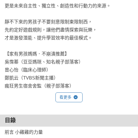
更是未來自主性、獨立性、創造性和行動力的來源。

靜不下來的男孩子不要刻意限制東限制西，

先約定好遊戲規則，讓他們盡情探索與玩樂，

才是激發潛能、提升學習效率的最佳模式。

【家有男孩媽媽．不崩潰推薦】

吳霈蓁（豆豆媽咪、知名親子部落客）

曾心怡（臨床心理師）

鄭凱云（TVBS新聞主播）

瘋狂男生宿舍舍監（親子部落客）
看更多
目錄
前言 小雞雞的力量
