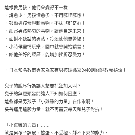
這樣教男孩，他們會變得不一樣

．說愈少，男孩懂愈多，不用囉哩囉嗦！

．鼓勵男孩發現新事物，不抹煞好奇心！

．細察男孩熱衷的事物，讓他自定未來！

．面對不聽話的男孩，冷淡使他更警惕！

．小時候盡情玩樂，國中就會開始讀書！

．給他美好的經歷，能增加挫折忍受力！

．日本知名教育專家為家有男孩媽媽寫的40則關鍵教養祕訣！

兒子的脫序行為讓人想要抓狂加大叫？

兒子的無厘頭發問讓人不知如何回應？

這些都是男孩子「小雞雞的力量」在作祟啊！

妥善運用這股力量，就不再需要每天和兒子對抗！

「小雞雞的力量」……

就是男孩子調皮、搗蛋、不受控、靜不下來的能力，
