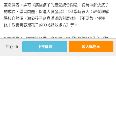
物的習慣。為此打造出一個能讓男孩子盡情體驗的教育環境，
兼職譯者。譯有《搞懂孩子的感覺統合問題：從玩中解決孩子
就變得非常重要。

的成長．學習問題．促進大腦發展》《科學玩很大：輕鬆理解
學校自然課，激發孩子創意滿滿的科展魂》《不要急，慢慢
　　本書於二〇〇六年由扶桑社出版，一推出就深受好評，我
說！教養青春期孩子的33帖特效處方》等。

也因此趁勝追擊，推出了《媽媽這樣做，女孩會不同》一書。
兩本書合計銷量突破了五十萬本，成了家喻戶曉的暢銷書籍。

相關著作：《媽媽這樣做，女孩會不同【好評修訂版】》《媽
媽這樣做，女孩會不同【暢銷修訂版】》《媽媽這樣做，男孩
庫存=5
下次購買
放入購物車
　　這次，承蒙秉持著「要讓更多讀者知道這本書」精神的扶
會不同【暢銷修訂版】》《媽媽這樣做,男孩會不同》《媽媽這
桑社，讓這本書有幸推出更加方便攜帶的文庫本，身為作者的
樣做，女孩會不同》《上班族媽媽教出好孩子！》
我，內心百感交集。為了推出文庫本，我也在內容上進行些許
修正，希望能有更多家長閱讀此書，為諸位在教導孩子時貢獻
一分棉薄之力。

看更多
松永暢史
基本資料
作者：
松永暢史
出版社：
新手父母