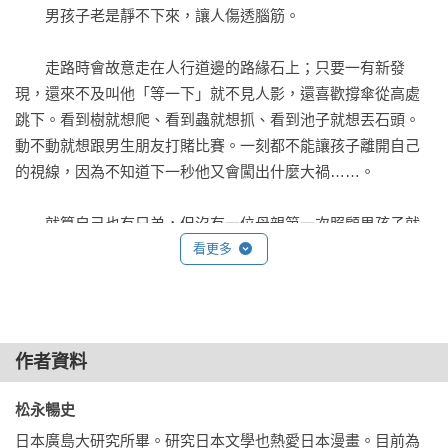
　　男孩子老是靜不下來，讓人傷透腦筋。

30.填鴨式學習會扼殺孩子的好奇心

31.不知讀書意義何在的男人，會變成威權主義者

　　走路時會故意走在人行道邊的路緣石上；只要一有新發
32.男孩子是發現「有趣事物」的天才

現，還來不及叫他「等一下」就不見人影，還喜歡撐傘從高處
33.學習過多才藝反而會讓孩子變得不負責任

跳下。看到樹就想爬、看到蟲就想抓、看到池子就想丟石頭。
34.在少子高齡化社會裡，要教導孩子博愛的精神

動不動就想跟男生朋友打賭比賽。一刻都不能讓孩子離開自己
35.只有父母的倫理觀念，才能讓孩子遠離邪教和神怪

的視線，因為不知道下一秒他又會闖出什麼大禍……。

36.教育的基礎在「觀察」

37.獨生子比獨生女更危險

　　就算自己也有兄弟，但沒有一位母親第一次照顧男孩子就
38.避免讓孩子成為宅男

能得心應手。演變到最後，媽媽終究無法壓抑自己的怒氣，成
看更多
39.男孩子的根本是「小雞雞的力量」

天大罵小孩的案例更是屢見不鮮，但男孩子一點也不在乎，還
40.讓孩子成為能傳宗接代的男人

是整天靜不下來，拚命找些新奇有趣的事物來玩。

後記
　　我將男孩子這種行動特性命名為「小雞雞的力量」。男孩
作者資料
子天生就是靜不下來，只要能遵守最基本的遊戲規則，家長就
無須過度干涉。這樣一來，孩子才能不斷成長茁壯。因此，最
松永暢史 
重要的就是讓男孩子養成能「把握當下」、義無反顧挑戰新事
日本廣島大研究所畢。研究日本文學也熱愛日本漫畫。目前為