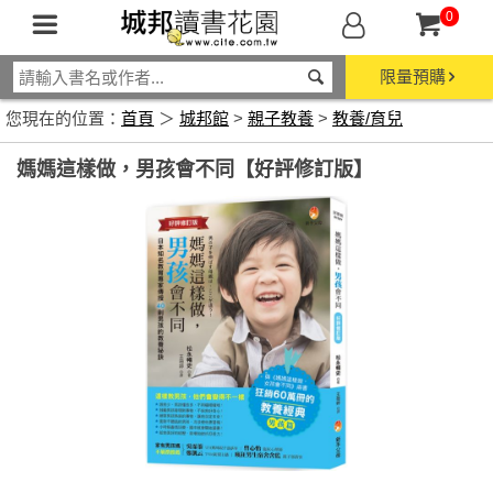
0
限量預購
您現在的位置：
首頁
＞
城邦館
>
親子教養
>
教養/育兒
媽媽這樣做，男孩會不同【好評修訂版】