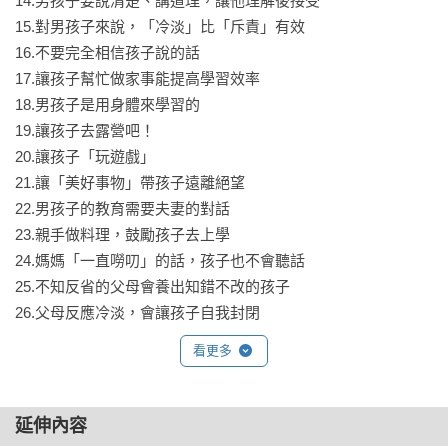
14.男孩子要說清楚、講道理，讓他理解後接受

15.對男孩子來說，「冷淡」比「斥責」有效

16.不要完全相信孩子說的話

17.讓孩子幫忙做家事能提高學習效率

18.男孩子是用身體來學習的

19.讓孩子去露營吧！

20.讓孩子「玩遊戲」

21.讓「美好事物」帶孩子遠離絕望

22.男孩子的教育需要夫妻的對話

23.親手做料理，鼓勵孩子去上學

24.媽媽「一直嘮叨」的話，孩子也不會聽話

25.不知反省的父母會養出知錯不改的孩子

26.父母反應冷淡，會讓孩子自我封閉

27.能正確理解「謊言」的孩子不會被選擇題困惑

看更多
28.「東大神話」是真的嗎？

29.對男孩子來說「人生的意義」是什麼？

延伸內容
第三章 關於男孩的培育
