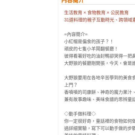
內容簡介
生活教育 × 食物教育 × 公民教育

31道料理的親子互動時光、跨領域
=內容簡介=

小紅帽是偏食的孩子？！

頑皮的七隻小羊鬧翻餐廳！

彼得看著好吃的油封鴨卻哭得一把鼻
大野狼的餐廳剛開張，今天，會是誰
大野狼要用在各地辛苦學到的美食
上門？

香噴噴的司康餅、神奇的魔力果汁、
兼有故事趣味、美味食譜的思辨童話
◇動手做料理◇

你一定很好奇，童話裡的食物如何
過詳細實驗，寫下可以動手做的步