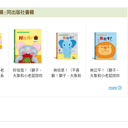
籍
同出版社書籍
|
小老
好佳哉！（獅子、
無佮意！（不喜
無公平！（獅子、
大系
大象和小老鼠陪你
歡！獅子、大象和
大象和小老鼠陪你
雙語
一起長大系列3 臺
小老鼠陪你一起長
一起長大系列1 臺
繪
文／華文雙語生活
大系列2 臺文／華
文／華文雙語生活
more
讀音
品格教育繪本，附
文雙語生活品格教
品格教育繪本，附
臺語朗讀音檔）
育繪本，附臺語朗
臺語朗讀音檔）
讀音檔）