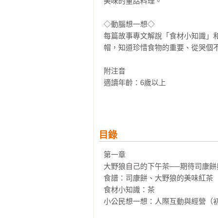
美味的童話料理。

◇動腦想一想◇

每篇故事專文解說「食材小知識」
帽，知道珍惜食物的重要、從哭個不
附注音

適讀年齡：6歲以上

學習領域：社會科、公民教育、生活
=各界好評推薦=

．AA媽咪／「AA Kitchen Fun
目錄
．小獸書屋

．尼奧媽／尼奧媽的單身派對Podcas
第一章　

．林怡辰／《從讀到寫》作者

大野狼自己的下午茶──期待司康餅
．陳家盈／翻轉讀書繪文學工作坊負
食譜：司康餅、大野狼的美味紅茶

．陳秭璇／Irene的美西灶腳

食材小知識：茶

．番紅花／作家

小公民想一想：人際互動與經營（初
．歐玲瀞／佳音電台節目主持人
