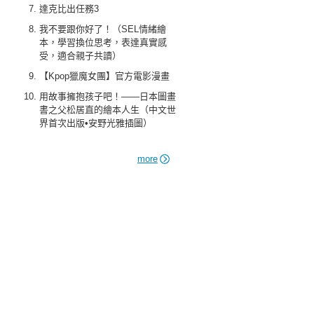
達克比出任務3
我不要跟你好了！（SEL情緒繪
本，學習換位思考，表達真實感
受，適合親子共讀）
【Kpop獵魔女團】官方電影漫畫
用故事擁抱孩子吧！——日本圖畫
書之父松居直的繪本人生（中文世
界首次出版•安野光雅插圖）
more