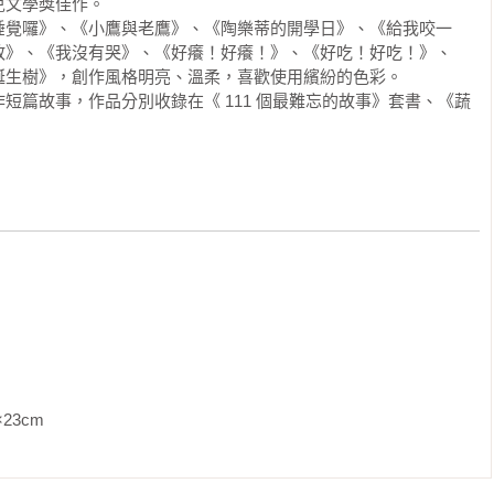
文學獎佳作。

睡覺囉》、《小鷹與老鷹》、《陶樂蒂的開學日》、《給我咬一
溫暖關懷

敢》、《我沒有哭》、《好癢！好癢！》、《好吃！好吃！》、
包布丁（甜口味）、香蒜蛋花湯

生樹》，創作風格明亮、溫柔，喜歡使用繽紛的色彩。

短篇故事，作品分別收錄在《 111 個最難忘的故事》套書、《蔬
會救助

的卡酥來豆燉肉

蘿蔔蛋糕、薑味香料熱奶茶、香料熱柳橙汁、香料熱蘋果茶

社會關懷與服務（關懷及協助朋友）
               