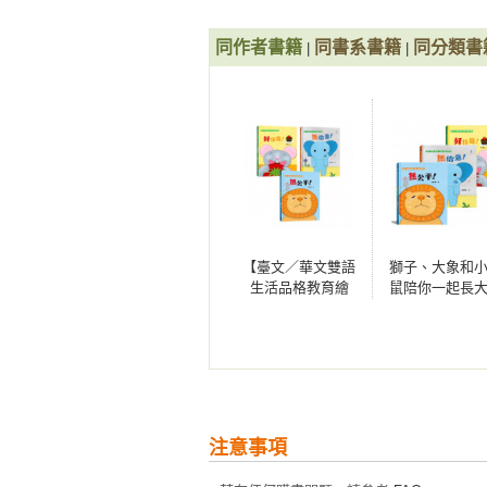
同作者書籍
同書系書籍
同分類書
|
|
【臺文／華文雙語
獅子、大象和
生活品格教育繪
鼠陪你一起長
本】獅子、大象和
列 臺文／華文
小老鼠陪你一起長
生活品格教育
大系列（共3冊，套
本，附臺語朗
書專屬贈品「和小
檔（三冊）
獅子一起學臺語」
單字卡）
注意事項