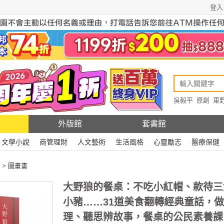
登入
吳毅平
原創
東
原創
Rewire
外版館
套書館
文學小說
商管理財
人文藝術
生活風格
心靈勵志
醫療保健
>
圖畫書
大野狼的餐桌：不吃小紅帽、款待三
小豬……31道美食翻轉經典童話，
理、聽思辨故事，餐桌的公民素養課