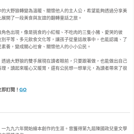
克力顏料在畫布上作畫。……這些年，我深深了解到自己的創作靈
危機來臨：油封鴨的誤解

中的大野狼轉變為溫暖、關懷他人的主人公，希望能夠透過分享美
思考的事物，作品也常被冠上議題的標籤，所以「小公民想一想」
薯泥和蘋果紫高麗菜、老奶奶檸檬塔、紅酒燉梨（大人的專屬料
展開了一段美食與友誼的翻轉童話之旅。

大野狼的餐桌》中。

典角色出現，像是挑食的小紅帽、不吃肉的三隻小豬、愛哭的彼
中有讓你欣賞或好奇的料理，也許你可以做做看，希望能做出屬於
別平等

性別平等、多元飲食文化等，讓孩子從童話故事中，也能認識、了
素養，變成關心社會、關懷他人的小小公民。

綿蛋糕拉近了距離

，透過大野狼的雙手展現在讀者眼前，只要跟著做，也能做出自己
筍佐荷蘭醬、瑪莎拉燉雞、柳橙戚風海綿蛋糕

料理，讀起來暖心又暖胃，還有公民想一想單元，為讀者帶來了很
惜食物

立即訂閱！
GO
人燉雞晚餐

人肉派

離有害健康的東西）

，一九九六年開始繪本創作的生涯。曾獲得第九屆陳國政兒童文學