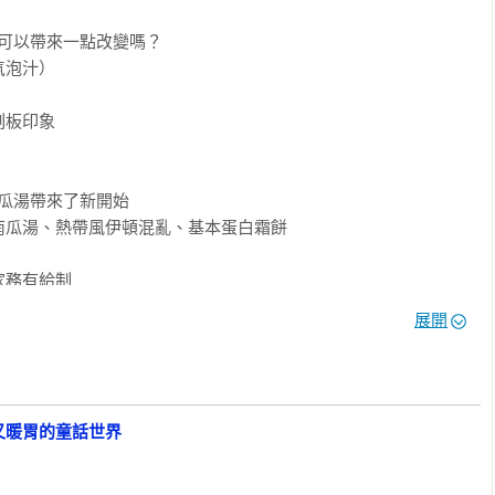
可以帶來一點改變嗎？

泡汁）

故事」、「食譜」、「食材小知識」、「小公民想一想」。

內容。

板印象

角色，展現溫馨的友誼、溫暖的美食。附注音，適合親子共讀，孩子
譜，讓你親手製作童話料理，提供親子共廚機會，增加親子互動，讓
瓜湯帶來了新開始

瓜湯、熱帶風伊頓混亂、基本蛋白霜餅

紹臺灣食材。

中關於性別平權、尊重多元文化等社會議題，養成公民意識及社會責
務有給制

辨能力，成為主動思考的小公民。

展開
面向：「自主行動」、「溝通互動」、「社會參與」。

有關家庭、家鄉、人權、道德與宗教等。

捲危機

的奶油燉煮蔬菜、大野狼特製奶酥蘋果派

又暖胃的童話世界
和書寫，為了正確記下分量和分解步驟，因此畫圖的工期很長，幾
食文化

過程卻讓人滿足和愉快。食譜中有很多細節需要仔細描繪，我選用
好吃」的效果。餐桌上的故事需要戲劇性和有氣氛的構圖，比較像