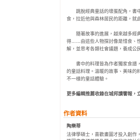
在畫繪本，所以選擇濃烈飽滿的壓
彼得、爺爺和聒噪的鴨子──第二次
　　跳脫經典童話的壞蛋配角，書
感有很多都是源自於平常所關注和
食譜：喀滋喀滋花椰菜、油封鴨佐
食，拉近他與森林居民的距離，就此
和「食材小知識」也就這樣納入了《
理）

食材小知識：檸檬

　　隨著故事的進展，越來越多經
這是一本食物的療癒之書，假如其
小公民想一想：文化理解與尊重、性
得……由這些人物探討像是惜食、
你自己的味道。
解，並思考各類社會議題，養成公民
第六章　

外婆的慶生會──酸甜的柳橙戚風海
　　書中的料理皆為作者獨家食譜
食譜：小紅帽蛋白霜、洋蔥湯、白蘆
的童話料理。溫暖的故事、美味的
食材小知識：洋蔥

不一樣的童話體驗。
小公民想一想：環境保育與永續、珍
更多編輯推薦收錄在城邦讀饗報，
第七章　

最不想招待的客人──緊張無比的獵
食譜：獵人起士沙拉、獵人燉雞、獵
作者資料
食材小知識：麵粉

陶樂蒂 
小公民想一想：危機辨識與處理（遠
法律學碩士，喜歡畫圖才投入創作