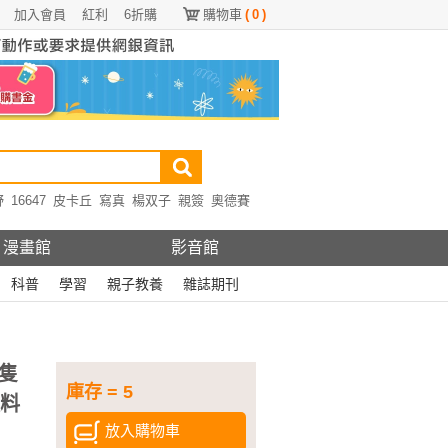
加入會員
紅利
6折購
購物車
(
0
)
野
16647
皮卡丘
寫真
楊双子
親簽
奧德賽
漫畫館
影音館
科普
學習
親子教養
雜誌期刊
隻
庫存 = 5
做料
放入購物車