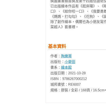
獎圖畫書類首獎及第十四屆信誼幼兒
第八章　

已出版繪本作品有《起床囉》、《
迷路的兄妹──熱呼呼香蒜蛋花湯的
口》、《給你咬一口》、《我要勇
食譜：培根麵包布丁（鹹口味）、麵
《媽媽，打勾勾》、《花狗》、《誕
食材小知識：蜂蜜

除了創作繪本，偶爾也為小朋友寫作
小公民想一想：社會關懷與服務、社
菜超人》套書裡。
第九章　

香噴噴的邀請函──滿滿關懷與友誼
基本資料
食譜：卡酥來豆燉肉（速成版）、胡
食材小知識：胡蘿蔔

作者：
陶樂蒂
小公民想一想：人際互動與經營、
出版社：
小麥田
書系：
繪本館
出版日期：2021-10-28

ISBN：9786267000212

城邦書號：RE6007

規格：膠裝 / 全彩 / 168頁 / 16.5cm×23cm 