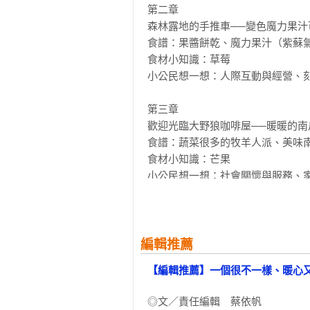
．顏銘新／小茉莉親子共讀

第二章　

森林露地的手推車──變色魔力果汁
=本書特色=

食譜：果醬餅乾、魔力果汁（紫蘇氣
1. 書中包含：「故事重點」、「
食材小知識：草莓

2. 「故事重點」：快速掌握故事大致
小公民想一想：人際互動與經營、刻
3. 「故事」：以孩子熟悉的童話
也可以自己閱讀。

第三章　

4. 「食譜」：手繪圖加上詳盡食
歡迎光臨大野狼咖啡屋──暖暖的南
孩子及早養成生活技能。

食譜：蔬菜很多的牧羊人派、美味南
5. 「食材小知識」：結合食育，介
食材小知識：芒果

6. 「小公民想一想」：探討故事
小公民想一想：社會關懷與服務、家
任感。還有各種提問，讓孩子養成思
7. 符合十二年國教三大核心素養
第四章　

8. 國小社會科最佳延伸讀物，學習
雨天的折價券──突如其來的高麗菜
食譜：北國來的高麗菜捲、好甜好甜
編輯推薦
=作者的話=

食材小知識：高麗菜

【編輯推薦】一個很不一樣、暖心
書中每道菜皆經過反覆試做、記錄
小公民想一想：文化理解與尊重、飲
乎用掉了一整年的時間，但工作的
◎文／責任編輯　蔡依帆

透明水彩來繪製，盡可能表現出「
第五章　
