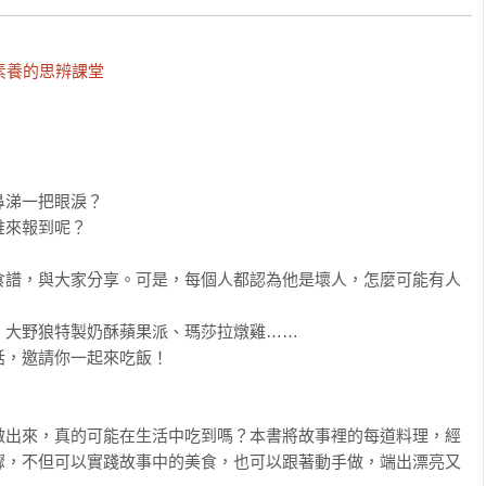
素養的思辨課堂
涕一把眼淚？

來報到呢？

食譜，與大家分享。可是，每個人都認為他是壞人，怎麼可能有人
大野狼特製奶酥蘋果派、瑪莎拉燉雞……

，邀請你一起來吃飯！

做出來，真的可能在生活中吃到嗎？本書將故事裡的每道料理，經
驟，不但可以實踐故事中的美食，也可以跟著動手做，端出漂亮又