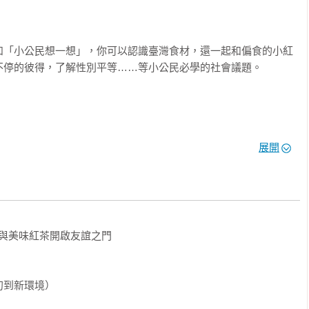
和「小公民想一想」，你可以認識臺灣食材，還一起和偏食的小紅
停的彼得，了解性別平等……等小公民必學的社會議題。

教育

展開
 親子共廚&廚房科學」親子部落客

t 主持人

與美味紅茶開啟友誼之門

責人

到新環境）
