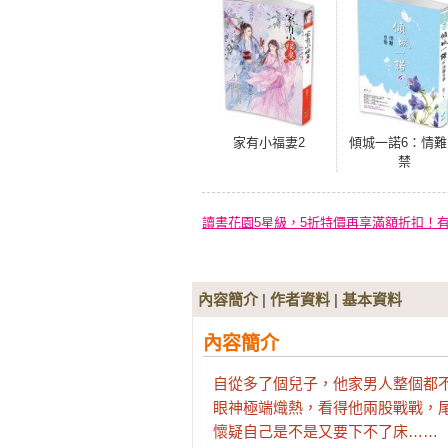
家有小福妻2
傾城一諾6：情難
禁
讀書花園5星級，5折特價再享滿額折扣！
內容簡介
|
作者資料
|
基本資料
內容簡介
自從多了個兒子，他家男人整個都不
眼神極端熾熱，看得他兩股戰戰，尾
懷疑自己是不是又要下不了床……
