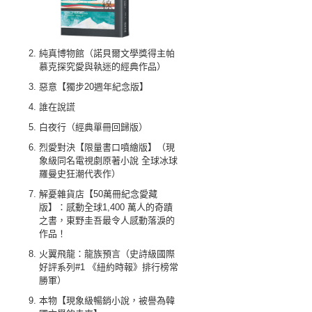
純真博物館（諾貝爾文學獎得主帕
慕克探究愛與執迷的經典作品）
惡意【獨步20週年紀念版】
誰在說謊
白夜行（經典單冊回歸版）
烈愛對決【限量書口噴繪版】（現
象級同名電視劇原著小說 全球冰球
羅曼史狂潮代表作）
解憂雜貨店【50萬冊紀念愛藏
版】：感動全球1,400 萬人的奇蹟
之書，東野圭吾最令人感動落淚的
作品！
火翼飛龍：龍族預言（史詩級國際
好評系列#1 《紐約時報》排行榜常
勝軍）
本物【現象級暢銷小說，被譽為韓