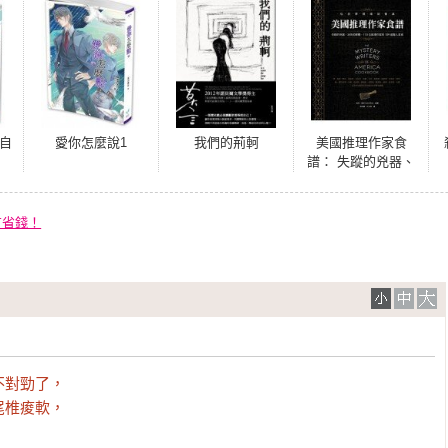
自
愛你怎麼說1
我們的荊軻
美國推理作家食
譜： 失蹤的兇器、
消失的屍體，110位
推理作家的109道驚
人美食
有省錢！
對勁了，

椎痠軟，
