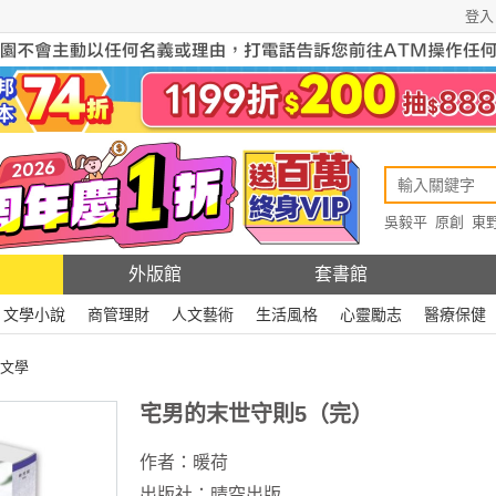
登入
吳毅平
原創
東
原創
Rewire
外版館
套書館
文學小說
商管理財
人文藝術
生活風格
心靈勵志
醫療保健
文學
宅男的末世守則5（完）
作者：
暖荷
出版社：
晴空出版