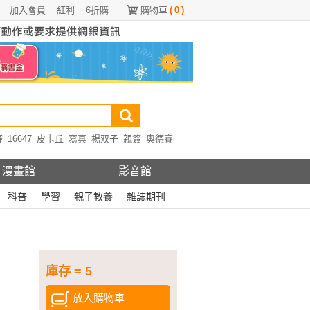
加入會員
紅利
6折購
購物車
(
0
)
野
16647
皮卡丘
寫真
楊双子
親簽
奧德賽
漫畫館
影音館
科普
學習
親子教養
雜誌期刊
庫存 = 5
放入購物車