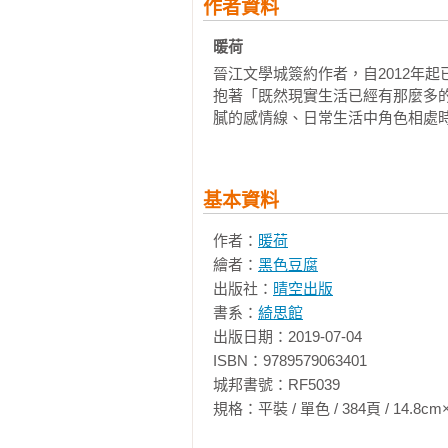
作者資料
暖荷
晉江文學城簽約作者，自2012年
抱著「既然現實生活已經有那麼多
膩的感情線、日常生活中角色相處
基本資料
作者：
暖荷
繪者：
黑色豆腐
出版社：
晴空出版
書系：
綺思館
出版日期：2019-07-04

ISBN：9789579063401

城邦書號：RF5039

規格：平裝 / 單色 / 384頁 / 14.8cm×21cm 