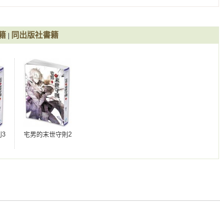
籍
同出版社書籍
|
3
宅男的末世守則2