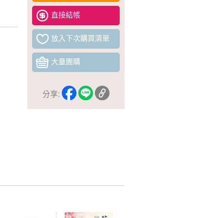
直接結帳
放入下次購買清單
大量團購
分享: