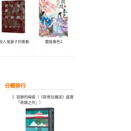
殺人鬼藤子的衝動
蘭陵春色2
分類排行
寂靜的緯線（《歐普拉雜誌》盛讚
「奇蹟之作」）