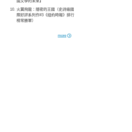
國文學的未來】
火翼飛龍：隱密的王國（史詩級國
際好評系列作#3《紐約時報》排行
榜常勝軍）
more