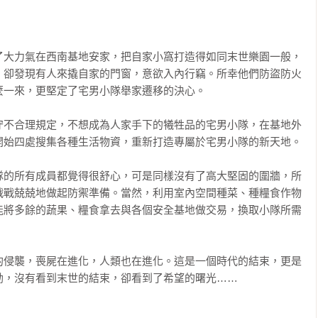
了大力氣在西南基地安家，把自家小窩打造得如同末世樂園一般，
，卻發現有人來撬自家的門窗，意欲入內行竊。所幸他們防盜防火
一來，更堅定了宅男小隊舉家遷移的決心。

守不合理規定，不想成為人家手下的犧牲品的宅男小隊，在基地外
始四處搜集各種生活物資，重新打造專屬於宅男小隊的新天地。

隊的所有成員都覺得很舒心，可是同樣沒有了高大堅固的圍牆，所
戰戰兢兢地做起防禦準備。當然，利用室內空間種菜、種糧食作物
能將多餘的蔬果、糧食拿去與各個安全基地做交易，換取小隊所需
的侵襲，喪屍在進化，人類也在進化。這是一個時代的結束，更是
勳，沒有看到末世的結束，卻看到了希望的曙光……