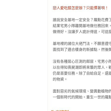
戀人愛吃醋怎麼辦？只能慣著唄！
誰說安全基地一定安全？羅勳花費
結果宅男小隊離開基地做任務回來
做得好，沒讓歹人詭計得逞，可這麼
基地裡的諸位大佬鬥法，不願意遵
面找到了適合棲身的新據點，然後開
沒有各種居心叵測的鄰居，宅男小
以在得知喪屍潮即將來襲的眾人，
仍是首要任務。除了自給自足，還
的物資。

面對惡劣的氣候環境、變異動植物
一個新時代的開始。重生一世的羅