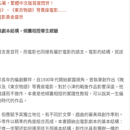
名著，繁體中文版首度問世！

》、《東京物語》等賣座電影……

電影黃金盛世
劇本結構，傾囊相授畢生經驗

！
語言是音符，而電影也同樣有屬於電影的語言。電影的結構，就該
長年的編劇夥伴，自1930年代開始嶄露頭角，曾執筆創作出《晚
以及《東京物語》等賣座電影，對於小津的戰後作品影響深遠。他
嚴謹而不做作，本書是他傾囊相授的實踐性教程，可以說其一生編
時代的作品。

，但應賦予其獨立地位，有不同於文學、戲曲的審美與創作準則。
多零件以精準的角度組合而成。本書歸納出電影劇本的基本結構：
並進一步闡述如何運用這五個基本結構，創作出具有獨樹一幟的