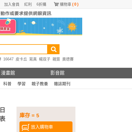
加入會員
紅利
6折購
購物車
(
0
)
野
16647
皮卡丘
寫真
楊双子
親簽
奧德賽
漫畫館
影音館
科普
學習
親子教養
雜誌期刊
日
庫存 = 5
表
放入購物車