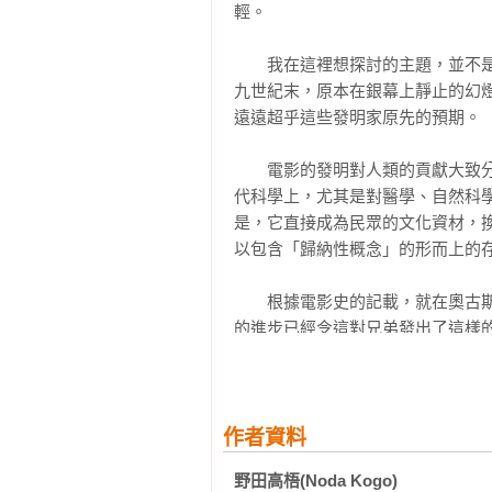
輕。

結構

題材

　　我在這裡想探討的主題，並不
主題（Theme）

九世紀末，原本在銀幕上靜止的幻
故事（Story）

遠遠超乎這些發明家原先的預期。

情節（Plot）

結構（Construction）

　　電影的發明對人類的貢獻大致
代科學上，尤其是對醫學、自然科
情境

是，它直接成為民眾的文化資材，
戲劇情境的製造

以包含「歸納性概念」的形而上的存
戲劇結構的原則

開端

　　根據電影史的記載，就在奧古
第一個場景

的進步已經令這對兄弟發出了這樣的
衝突

危機

　　一九○○年後，電影機的運用
高潮

我們沒能預期到這種運用方式，最後
結局

作者資料
　　這段話可以解讀成盧米埃兄弟
電影結構

野田高梧(Noda Kogo)
里愛、里奧．高蒙、查爾．百代等
劇本結構
