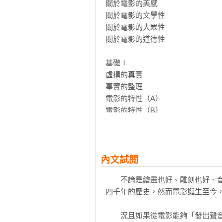
雖然「劇本寫作絕不能套用同一個
關於電影的美感

程，野田高梧試圖在當今建構出的
關於電影的文學性

作劇本的「基礎」和「根基」，就
關於電影的大眾性

關於電影的道德性

基礎Ⅰ

虛構的真實

事實的整理

電影的特性（A）

電影的特性（B）

電影的特性（C）

基礎Ⅱ

劇本的定位

內文試閱
劇本的寫作技巧

　　不論是繪畫也好、雕刻也好、
劇本的文章

四千年的歷史，然而電影誕生至今，
劇本的時態

劇本的長度

　　況且如果從電影能夠「發出聲