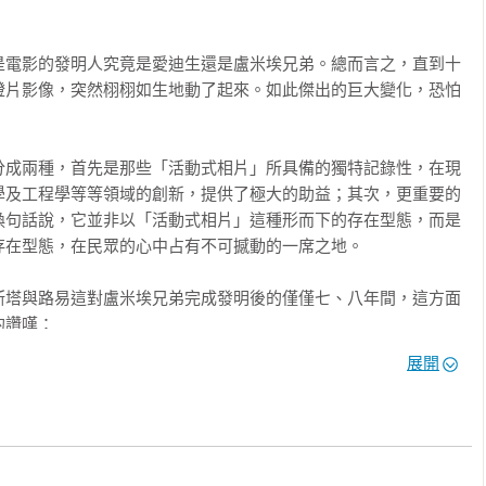
是電影的發明人究竟是愛迪生還是盧米埃兄弟。總而言之，直到十
燈片影像，突然栩栩如生地動了起來。如此傑出的巨大變化，恐怕
分成兩種，首先是那些「活動式相片」所具備的獨特記錄性，在現
學及工程學等等領域的創新，提供了極大的助益；其次，更重要的
換句話說，它並非以「活動式相片」這種形而下的存在型態，而是
在型態，在民眾的心中占有不可撼動的一席之地。

斯塔與路易這對盧米埃兄弟完成發明後的僅僅七、八年間，這方面
讚嘆：

展開
使得戲劇領域出現了亮眼的進步，並且開始導入舞台劇表演的要素。
只好中止了電影製作。

對當時進入電影領域的生力軍所感到的驚喜與佩服，例如喬治．梅
人將電影機的原始性能提升到另一個運用層次，並且往指日可待的