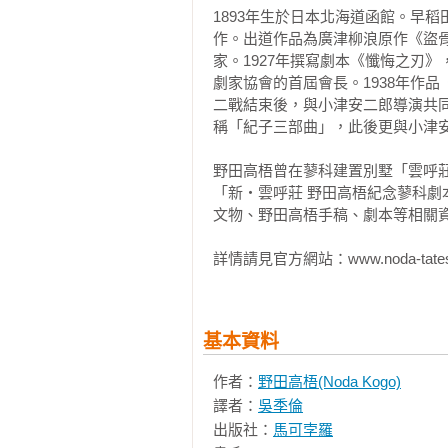
1893年生於日本北海道函館。早稻
發展方向持續推進。

劇本的視覺性

作。出道作品為廣津柳浪原作《盜
電影的話語藝術

家。1927年撰寫劇本《懺悔之刃
　　使用愛迪生的維太放映機公開
劇家協會的首屆會長。1938年作品
容包括海灘的浪花、紅極一時的歌
性格

二戰結束後，與小津安二郎導演共
一個名叫弗雷德．奧圖的男人打噴
性格的問題

稱「紀子三部曲」，此後更與小津安
界上第一個特寫鏡頭）等等。至於
性格的描繪

帽「穿著裝扮宛如左拉的小說人物
性格的發展與變化

野田高梧曾在蓼科建置別墅「雲呼莊
有海水浴場一景等等，以上這些也都
角色的人數

「新・雲呼莊 野田高梧紀念蓼科
心理的具象化

文物、野田高梧手稿、劇本等相關資
　　根據史料記載，喬治．梅里愛
結論

的轉讓，認為可以從中獲取龐大的
詳情請見官方網站：www.noda-tateshi
發明儘管目前看來頗為新奇，或許
跋

是現在孤注一擲，等在前方的或許是
劇本相關術語一覽表

基本資料
　　由奧古斯塔的忠告可以發現，
復刊版後記

洞悉其未來將提升至形而上的層面
作者：
野田高梧(Noda Kogo)
野田高梧年譜
身，別人能夠從中窺出由其特性所
譯者：
吳季倫
上的意義。

出版社：
馬可孛羅