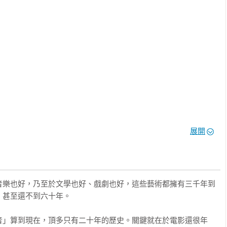
公式」，但藉由前人走過不斷探究、創新、失敗、調整的辛苦歷
公約數中，分析、拆解並歸納出劇本結構的原則，讀者只要了解創
離打造扣人心弦的好故事不遠了！
展開
音樂也好，乃至於文學也好、戲劇也好，這些藝術都擁有三千年到
甚至還不到六十年。

音」算到現在，頂多只有二十年的歷史。關鍵就在於電影還很年