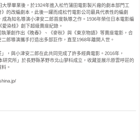
田大學畢業後，於1924年進入松竹蒲田電影製片廠的劇本部門工
骨》的改編劇本，此後一躍而成松竹電影公司最具代表性的編劇
》，成為知名導演小津安二郎首度執導之作。1936年榮任日本電影編
放映的試製影片，據說一開始頂多只有三十五呎到五十呎左右，內
《愛染桂》創下超級賣座紀錄。

舞女郎朵蘿麗塔的表演、壯碩男子與瘦弱男子對打的拳擊賽，以及
同執筆創作出《晚春》、《麥秋》與《東京物語》等賣座電影，合
嚏時吹走了紙張的情景（當時以近距離拍攝他的臉孔，恰巧成為世
二郎導演攜手打造出多部巨作，直至1968年離開人世。

盧米埃兄弟的電影機所拍攝的內容，則包括頭戴綴有羽毛的無簷女
」的一群女工下班時走出盧米埃工廠的情景、火車進站的過程，還
」，與小津安二郎在此共同完成了許多經典電影。2016年，
只是十七呎左右的簡短實景拍攝罷了。

劇本研究所」於長野縣茅野市北山蓼科成立，收藏並展示原雲呼莊的
料。

當時對盧米埃兄弟的這項新發明大為驚艷，立刻與他們商談專利權
利益。但是奧古斯塔．盧米埃卻語重心長地告誡梅里愛，這項科學
na.jp/
可以藉此賺到一點小錢，可是往後應該不會有太大的商業應用，若
破產的命運。

他誤判的原因在於只看重這項發明所具有的形而下的價值，卻沒能
。由此可見，這對兄弟發明的「活動式相片」，比起這項發明本
衍生出來並且廣為流傳的「歸納性概念」，賦予這項發明更多文化