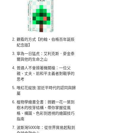
觀看的方式【約翰‧伯格百年誕辰
紀念版】
寧為一日猛虎：艾利克斯．麥金泰
爾與他的生命之山
普通人不會揹著機關槍：一位父
親、丈夫、前和平主義者對戰爭的
思考
唯紅花綻放:習近平時代的認同與歸
屬
植物學繪畫全書：微觀一花一葉到
樹木的枝芽結構，帶你掌握從風
格、構圖、色彩到透視的繪圖技巧
指南
波斯灣5000年：從世界貿易起點到