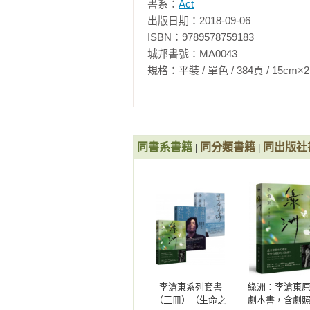
書系：
Act
　　話說回來，盧米埃兄弟並非對
出版日期：2018-09-06

電影，也就是敘事電影的人。舉例來
ISBN：9789578759183

城邦書號：MA0043

　　一名園丁拿著水管澆花，有個
規格：平裝 / 單色 / 384頁 / 15cm×21cm   
時男孩忽然把腳鬆開，害園丁被水噴
　　這是一八九五年十一月十六日
八九七年三月於東京神田三崎町的
同書系書籍
同分類書籍
同出版社
|
|
《惡有惡報》的誇張標題的一支影片
　　一名男子坐在長椅上專心讀報
裡，於是在那角手帕上動了手腳，
讀報男子掏出手帕想擦汗，赫然發
頓時失去重心而翹了起來，坐在另一
　　即便是這一部如今看來乏善可
意識中讓電影機超越其原始的拍攝功
李滄東系列套書
綠洲：李滄東
（三冊）（生命之
劇本書，含劇