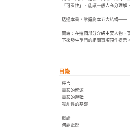
「可看性」、能讓一般人充分理解，
透過本書，掌握劇本五大結構——

開端：在這個部分介紹主要人物、
下來發生爭鬥的相關事項預作提示。
衝突：引發觀眾興趣的最大因素，
事件（小故事）產生關連，彼此糾葛
危機：設定幾次危機的層疊發生，
目錄
迎接最大危機的到來。

序言

高潮：事件最為緊張的瞬間，戲劇
電影的起源

素來塑造徒具形式的高潮。唯有如此
電影的邏輯

獨創性的基礎

結局：結局不僅是主題的結論，也
事件延宕下去，要用最簡潔的方法一
概論

何謂電影
