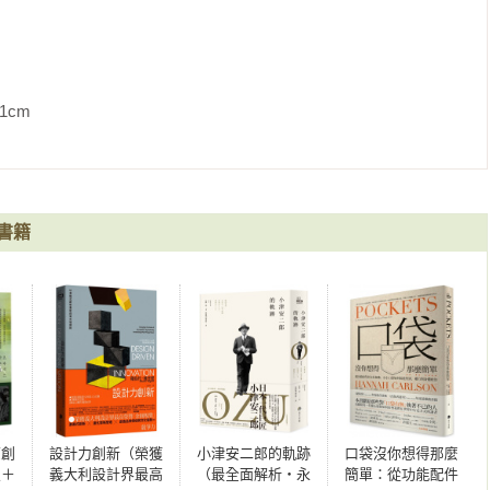
這方面毫不關心。就我所知，他們是世界上最早製作出「人為化」
說，他們曾拍過這樣的影片：

男孩走過來踩住，水管頓時無法出水。狐疑的園丁端詳水管口，這
             
成了落湯雞……。

，於巴黎舉行的世界首部公開售票電影的其中一個短片。其後，一
川上座，以《自動幻畫》片名公開上映的盧米埃兄弟電影中出現了
書籍
。雖說是影片，當然同樣只有十七呎左右。

。這時來了另一名男子，他發現讀報男子的手帕沒有完全塞進口袋
惡作劇完之後一副若無其事地在長椅的另一端落坐。隔了一會兒，
現手帕被人動了手腳而大吃一驚，不由得從椅子上猛然起身，長椅
端的男子被翹起的長椅應聲打落，跌了下去……。

陳的簡單作品，倘若換個視角，也可以說盧米埃兄弟其實早已於無
能，朝著今日電影發展方向的道路邁出一小步了。

原創
設計力創新（榮獲
小津安二郎的軌跡
口袋沒你想得那麼
照＋
義大利設計界最高
（最全面解析・永
簡單：從功能配件