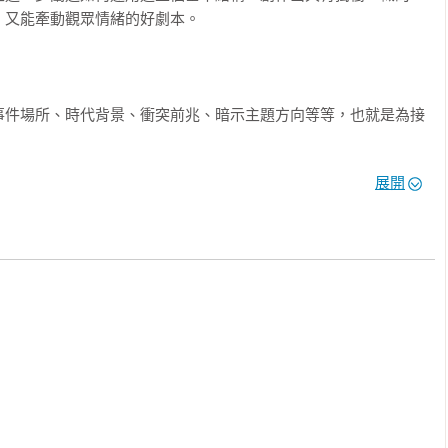
又能牽動觀眾情緒的好劇本。

事件場所、時代背景、衝突前兆、暗示主題方向等等，也就是為接


正是對立物之間所醞釀而成的衝突矛盾。常見的戲劇形態是由幾起
展開
，以逐漸上升的波浪形曲線來闡明主題。

衝突呈現加速度增大，節奏急遽竄升，所有的事情變得緊迫，終於
高潮真正重要的部分在於人物要素的動態，而非突如其來的外在因
，戲劇高潮才能充實電影內容的品質與拓展深度。

必須是戲劇事件的合理歸結。亦即戲劇高潮部分過後，就不該再讓
口氣奔向結局。
