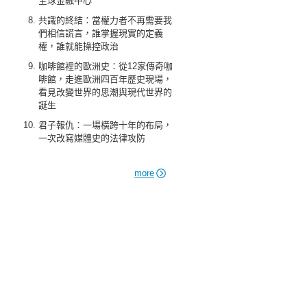
全球金融中心
共識的終結：當權力者不再需要我
們相信謊言，誰掌握現實的定義
權，誰就能操控政治
咖啡館裡的歐洲史：從12家傳奇咖
啡館，走進歐洲四百年歷史現場，
看見改變世界的思潮與現代世界的
誕生
君子報仇：一場橫跨十年的布局，
一次改寫媒體史的法律攻防
more