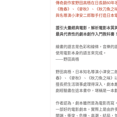
傳奇劇作家野田高梧在日長銷60年
《晚春》、《麥秋》、《秋刀魚之味
與名導演小津安二郎聯手打造日本
援引大量經典電影，解析電影本質與
最具代表性的劇本創作入門教科書
繪畫的語言是色彩和線條，音樂的
使用電影本身的語言來完成。

——野田高梧

野田高梧，日本知名導演小津安二郎
春》、《麥秋》、《秋刀魚之味》
擅長把生活瑣事處理得深入，劇本
劇經驗盡在這本書中，堪稱是一本劃
作者認為，劇本雖然是為電影而寫
一部好的電影劇本，實際上是由許
開端、衝突、危機、高潮、結局，