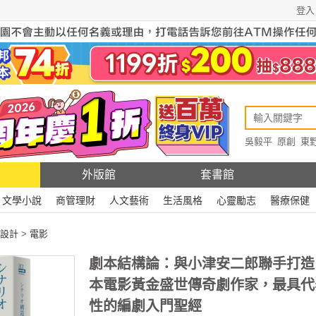
登入
吳毅平
原創
東
原創
Rewire
外版館
套書館
文學小說
商管理財
人文藝術
生活風格
心靈勵志
醫療保健
設計
>
電影
劇本結構論：與小津安二郎聯手打造
本電影黃金盛世傳奇劇作家，最具代
性的編劇入門聖經