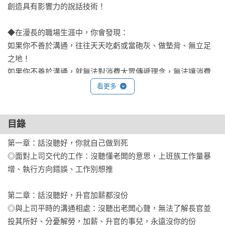
創造具有影響力的說話技術！

◆在漫長的職場生涯中，你會發現：

如果你不善於溝通，往往天天吃虧或當砲灰、做墊背、無立足
之地！

如果你不善於溝通，就無法對消費大眾傳遞理念，無法讓消費
者埋單，創造公司業績！

看更多
如果你不善於溝通，沒掌握好話語的科學精準度，連指令都表
達不全，那麼你將無法勝任高階經理人職位，肩負起企業經營
目錄
的管理大任。

第一章：話沒聽好，你就自己做到死

但你知道嗎？不善於溝通、話說不好，其實不是因為口拙

◎面對上司交代的工作：沒聽懂老闆的意思，上班族工作量暴
而是因為「聽不懂話！」

增、執行方向錯誤、工作別想推

◆職場上有很多話語，都不只是表面上的意思！

第二章：話沒聽好，升官加薪都沒份

97%的人是在根本不了解主管指令的狀態下工作。

◎與上司平時的溝通相處：沒聽出老闆心聲，無法了解長官並
話聽不懂，輕則引來白眼，重則將自己打入人際關係黑名單，

投其所好、分憂解勞，加薪、升官的事兒，永遠沒你的份
