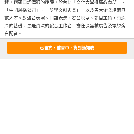
程，鑚研口語溝通的授課，於台北「文化大學推廣教育部」、
「中國廣播公司」、「學學文創志業」，以及各大企業培育無
數人才。對聲音表演、口語表達、發音咬字、節目主持，有深
厚的基礎，更是資深的配音工作者，擔任過無數廣告及電視旁
白配音。

已售完，補書中，貨到通知我
出版過13本文字著作及一張音樂專輯，對於傳播事業與口語魅
力培訓研修樂此不疲、充滿熱情。
看更多
基本資料
作者：
王介安
出版社：
尖端
城邦書號：SPB2F000044
