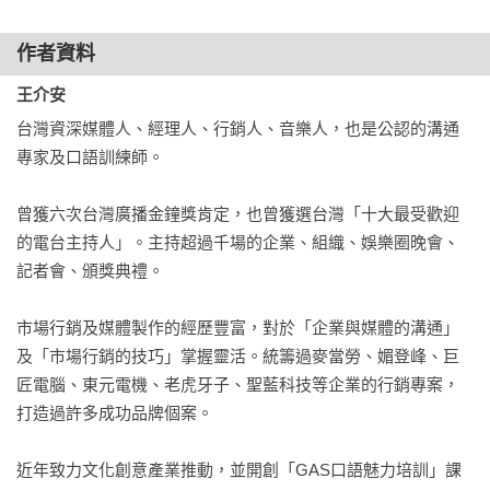
能聽出關鍵暗示語、聽出重點、聽出弦外之音

才能讓你回出「正確答案」！把話接得漂亮！！
作者資料
本書將完整呈現上千名學員的職場最大困境，

王介安
透過王介安老師獨創GAS口語魅力公式，於書中——破解示
台灣資深媒體人、經理人、行銷人、音樂人，也是公認的溝通
範、引導。

專家及口語訓練師。

適合這樣的你閱讀：

曾獲六次台灣廣播金鐘獎肯定，也曾獲選台灣「十大最受歡迎
．行銷、公關、業務、記者、主管、菜鳥……，職場人必
的電台主持人」。主持超過千場的企業、組織、娛樂圈晚會、
讀！　　

記者會、頒獎典禮。

．關鍵時刻總是反應不及！容易回錯話讓自己懊悔不已！

．總是滔滔不絕，卻老是抓不到重點、無法切入核心者！

市場行銷及媒體製作的經歷豐富，對於「企業與媒體的溝通」
．說者無心聽者有意，一再回錯話得罪人，卻摸不著頭緒者。
及「市場行銷的技巧」掌握靈活。統籌過麥當勞、媚登峰、巨
匠電腦、東元電機、老虎牙子、聖藍科技等企業的行銷專案，
打造過許多成功品牌個案。

近年致力文化創意產業推動，並開創「GAS口語魅力培訓」課