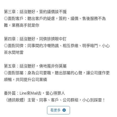
老是「抓錯重點」、「會錯意」，加薪、升官，永遠沒你的
份！

第三章：話沒聽好，簽約議價談不攏

◎面對客戶：聽出客戶的疑慮，簽約、議價、售後服務不為
主管說：你最近很忙齁？

難，業務高手就是你

弦外之音：忙？我看你是在瞎忙吧！

第四章：話沒聽好，同儕排擠眼中釘

客戶：這是最低折扣了嗎？

◎面對同儕：同事間的冷嘲熱諷、相互恭維、明爭暗鬥，小心
弦外之音：他只是在掏錢前作「最後掙扎」。

茶水間地雷

部屬：「嗯。」「喔」（總是單字回應的部屬）

第五章：話沒聽好，佛地魔非你莫屬

弦外之音：「反正講了你也不會聽，我懶得回應你了。」

◎面對部屬：身為公司要職，聽出部屬的心聲，讓公司運作更
順暢，共同提升公司業績

一味地積極地表達，拚命說明、只顧著將自己的想法「講
完」，卻忘了接收方是否吸收、是否理解、是否認同。這種不
番外篇：Line來Mail去，當心得罪人

在乎對方立場，自顧自地將想講的一股腦往外倒的方法，不構
（通訊軟體）主管、同事、客戶、公司群組，小心別踩雷！
成溝通。

看更多