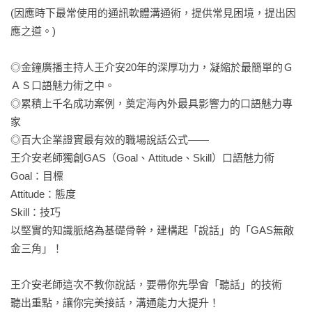
(因應時下最常使用的通訊軟體溝通術，提供常見困境，提出因
應之道。)

◎金鐘廣播主持人王介安20年的深厚功力，凝縮於最簡單的Ｇ
ＡＳ口語魅力術之中。

◎累積上千名成功案例，奠定海內外最具影響力的口語魅力專
家

◎百大企業證實最有效的職場說話公式——

王介安老師獨創GAS（Goal、Attitude、Skill）口語魅力術

Goal：目標

Attitude：態度

Skill：技巧

以堅實的知識脈絡為基礎骨幹，建構起「說話」的「GAS無敵
金三角」！

王介安老師這次不教你說話，要帶你先學會「聽話」的技術

聽出重點，讓你完美接話，溝通能力大提升！
