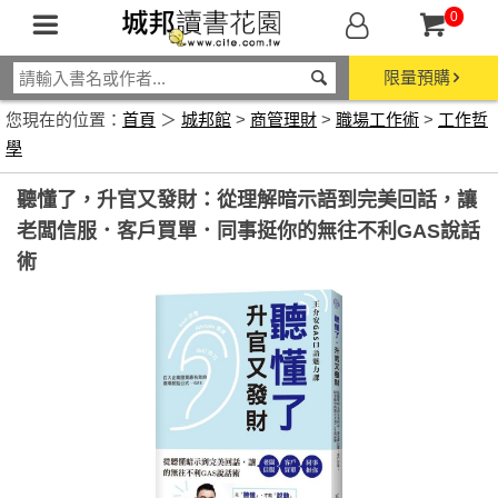
0
限量預購
您現在的位置：
首頁
＞
城邦館
>
商管理財
>
職場工作術
>
工作哲
學
聽懂了，升官又發財：從理解暗示語到完美回話，讓
老闆信服．客戶買單．同事挺你的無往不利GAS說話
術