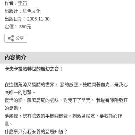
作者：
李笛
出版社：
紅色文化
出版日期：2006-11-30
定價： 350元
內容簡介
卡夫卡投胎轉世的魔幻之音！
在這個荒涼又殘酷的世界， 惡的感應，雙瞳閃著血光，是我心
底唯一的慰藉。 

復活的貓，飄著腐屍的氣味，對我下了詛咒。 我遂有隱隱發狂
的憂鬱。 

夢魘裡，總有陰森的手機關機聲，刺激著腦波，要我撕心作
亂。 

什麼事只有我豢養的惡魔知道？ 
