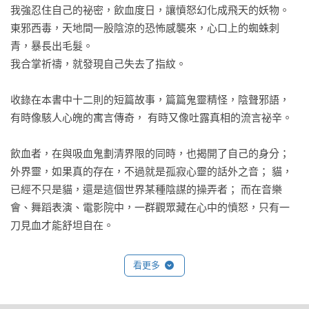
我強忍住自己的祕密，飲血度日，讓憤怒幻化成飛天的妖物。 

東邪西毒，天地間一股陰涼的恐怖感襲來，心口上的蜘蛛刺
青，暴長出毛髮。 

我合掌祈禱，就發現自己失去了指紋。

收錄在本書中十二則的短篇故事，篇篇鬼靈精怪，陰聲邪語，
有時像駭人心魄的寓言傳奇， 有時又像吐露真相的流言祕辛。 

飲血者，在與吸血鬼劃清界限的同時，也揭開了自己的身分； 
外界靈，如果真的存在，不過就是孤寂心靈的話外之音； 貓，
已經不只是貓，還是這個世界某種陰謀的操弄者； 而在音樂
會、舞蹈表演、電影院中，一群觀眾藏在心中的憤怒，只有一
刀見血才能舒坦自在。 

一把會說話的雨傘，開心於被人所遺忘，只為尋找一處風和日
看更多
麗的桃花源； 指紋獵人，一身絕技，卻無端淪為骯髒政治遊戲
的犧牲品； 樓上浴室傳來的聲響，會不會是愛情的的SOS訊