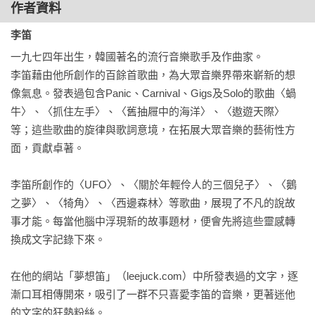
號； 琴鍵會隨意變動的鋼琴，剛好成為作曲的好伙伴。 

作者資料
李笛
而最精彩的「我的錯」的故事，則可說是卡夫卡的《變形記》
一九七四年出生，韓國著名的流行音樂歌手及作曲家。 

的現代版；城市人的荒謬與無助的處境，在魔幻的氣味底下，
李笛藉由他所創作的百餘首歌曲，為大眾音樂界帶來嶄新的想
讀來讓人心有戚戚。
像氣息。發表過包含Panic、Carnival、Gigs及Solo的歌曲〈蝸
牛〉、〈抓住左手〉、〈舊抽屜中的海洋〉、〈遨遊天際〉
等；這些歌曲的旋律與歌詞意境，在拓展大眾音樂的藝術性方
面，貢獻卓著。 

李笛所創作的〈UFO〉、〈關於年輕伶人的三個兒子〉、〈鵝
之夢〉、〈犄角〉、〈西邊森林〉等歌曲，展現了不凡的說故
事才能。每當他腦中浮現新的故事題材，便會先將這些靈感轉
換成文字記錄下來。

在他的網站「夢想笛」（leejuck.com）中所發表過的文字，逐
漸口耳相傳開來，吸引了一群不只喜愛李笛的音樂，更著迷他
的文字的狂熱粉絲。 
