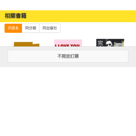
相關書籍
同書系
同分類
同出版社
不開放訂購
60個創見單位，
I Love You─商少
完全北野武
一雙眼----徜徉設
真的娃娃書
計路上
more
優惠活動快訊