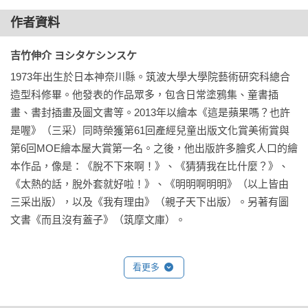
作者資料
吉竹伸介 ヨシタケシンスケ
1973年出生於日本神奈川縣。筑波大學大學院藝術研究科總合
造型科修畢。他發表的作品眾多，包含日常塗鴉集、童書插
畫、書封插畫及圖文書等。2013年以繪本《這是蘋果嗎？也許
是喔》（三采）同時榮獲第61回產經兒童出版文化賞美術賞與
第6回MOE繪本屋大賞第一名。之後，他出版許多膾炙人口的繪
本作品，像是：《脫不下來啊！》、《猜猜我在比什麼？》、
《太熱的話，脫外套就好啦！》、《明明啊明明》（以上皆由
三采出版），以及《我有理由》（親子天下出版）。另著有圖
文書《而且沒有蓋子》（筑摩文庫）。
看更多