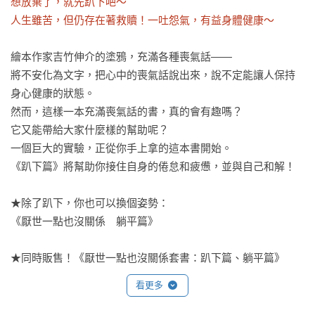
想放棄了，就先趴下吧～

人生雖苦，但仍存在著救贖！一吐怨氣，有益身體健康～
繪本作家吉竹伸介的塗鴉，充滿各種喪氣話——

將不安化為文字，把心中的喪氣話說出來，說不定能讓人保持
身心健康的狀態。

然而，這樣一本充滿喪氣話的書，真的會有趣嗎？

它又能帶給大家什麼樣的幫助呢？

一個巨大的實驗，正從你手上拿的這本書開始。

《趴下篇》將幫助你接住自身的倦怠和疲憊，並與自己和解！

★除了趴下，你也可以換個姿勢：

《厭世一點也沒關係　躺平篇》

★同時販售！《厭世一點也沒關係套書：趴下篇、躺平篇》
看更多