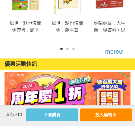
厭世一點也沒關
厭世一點也沒關
誰輸誰贏：人生
係套書：趴下
係：躺平篇
像一場遊戲，思
篇、躺平篇
考的高度決定結
果！
more
優惠活動快訊
庫存>10
下次購買
放入購物車