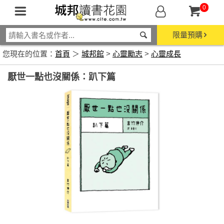
0
限量預購
您現在的位置：
首頁
＞
城邦館
>
心靈勵志
>
心靈成長
厭世一點也沒關係：趴下篇