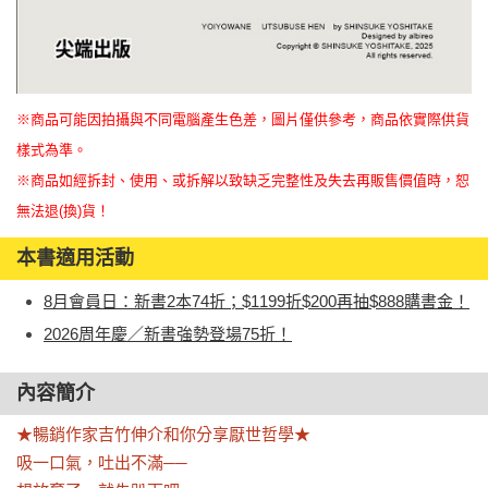
※商品可能因拍攝與不同電腦產生色差，圖片僅供參考，商品依實際供貨
樣式為準。
※商品如經拆封、使用、或拆解以致缺乏完整性及失去再販售價值時，恕
無法退(換)貨！
本書適用活動
8月會員日：新書2本74折；$1199折$200再抽$888購書金！
2026周年慶／新書強勢登場75折！
內容簡介
★暢銷作家吉竹伸介和你分享厭世哲學★

吸一口氣，吐出不滿──
