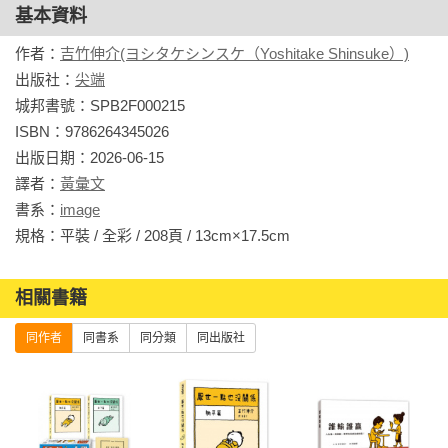
基本資料
作者：
吉竹伸介(ヨシタケシンスケ（Yoshitake Shinsuke）)
出版社：
尖端
城邦書號：SPB2F000215

ISBN：9786264345026

出版日期：2026-06-15

譯者：
黃彙文
書系：
image
規格：平裝 / 全彩 / 208頁 / 13cm×17.5cm                
相關書籍
同作者
同書系
同分類
同出版社