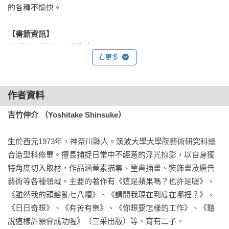
的各種不愉快。

【書籍資訊】
*有注音，適合4~8歲兒童。

看更多
*六大領域分類：社會、情緒。

*六大核心素養：想像創造、關懷合作。
作者資料
吉竹伸介 （Yoshitake Shinsuke）
生於西元1973年，神奈川縣人。筑波大學大學院藝術研究科總
合造型科修畢。擅長捕捉日常中不經意的浮光掠影，以自身獨
特角度切入取材，作品涵蓋素描集、童書插畫、裝飾畫及廣告
藝術等各種領域。主要的著作有《這是蘋果嗎？也許是喔》、
《雖然我的頭髮亂七八糟》、《請問我現在到底在哪裡？》、
《日日奇想》、《有苦有樂》、《你想要怎樣的工作》、《聽
說這樣許願會成功喔》（三采出版）等。育有二子。