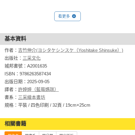
看更多
基本資料
作者：
吉竹伸介(ヨシタケシンスケ（Yoshitake Shinsuke）)
出版社：
三采文化
城邦書號：A2001635

ISBN：9786263587434

出版日期：2025-09-05

譯者：
許婷婷（藍莓媽咪）
書系：
三采繪本書坊
規格：平裝 / 四色印刷 / 32頁 / 19cm×25cm                
相關書籍