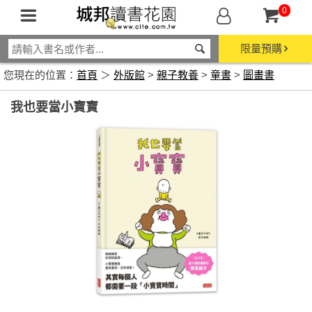
0
限量預購
您現在的位置：
首頁
＞
外版館
>
親子教養
>
童書
>
圖畫書
我也要當小寶寶