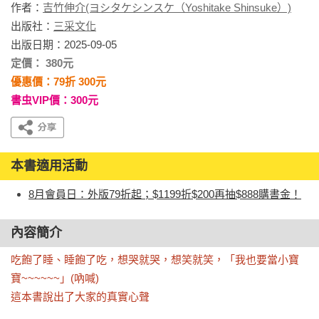
作者：
吉竹伸介(ヨシタケシンスケ（Yoshitake Shinsuke）)
出版社：
三采文化
出版日期：2025-09-05
定價： 380元
優惠價：79折 300元
書虫VIP價：300元
本書適用活動
8月會員日：外版79折起；$1199折$200再抽$888購書金！
內容簡介
吃飽了睡、睡飽了吃，想哭就哭，想笑就笑，「我也要當小寶
寶~~~~~~」(吶喊)

這本書說出了大家的真實心聲