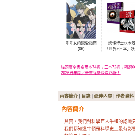
乖乖女的戀愛指南
妖怪博士水木
(06)
「世界+日本」妖
大圖鑑套書（
裝，共2冊）：日
國寶大師、鬼太
貓頭鷹全書系兩本74折；三本72折；精選6
作者授權全彩圖
2026周年慶／新書強勢登場75折！
內容簡介
|
目錄
|
延伸內容
|
作者資料
內容簡介
其實，我們對科學巨人牛頓的認識只
我們都知道牛頓是科學史上最有影