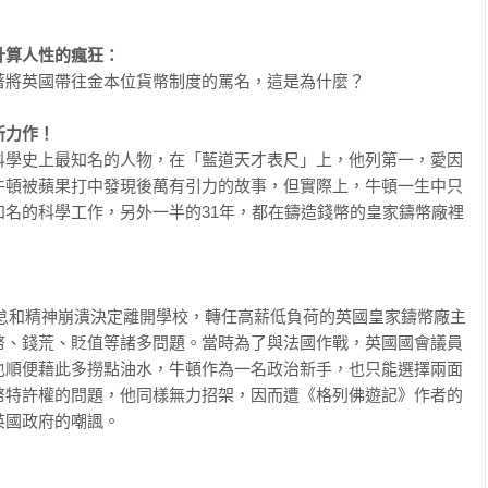
計算人性的瘋狂：
將英國帶往金本位貨幣制度的罵名，這是為什麼？

新力作！
科學史上最知名的人物，在「藍道天才表尺」上，他列第一，愛因
牛頓被蘋果打中發現後萬有引力的故事，但實際上，牛頓一生中只
知名的科學工作，另外一半的31年，都在鑄造錢幣的皇家鑄幣廠裡
究倦怠和精神崩潰決定離開學校，轉任高薪低負荷的英國皇家鑄幣廠主
幣、錢荒、貶值等諸多問題。當時為了與法國作戰，英國國會議員
也順便藉此多撈點油水，牛頓作為一名政治新手，也只能選擇兩面
幣特許權的問題，他同樣無力招架，因而遭《格列佛遊記》作者的
國政府的嘲諷。
