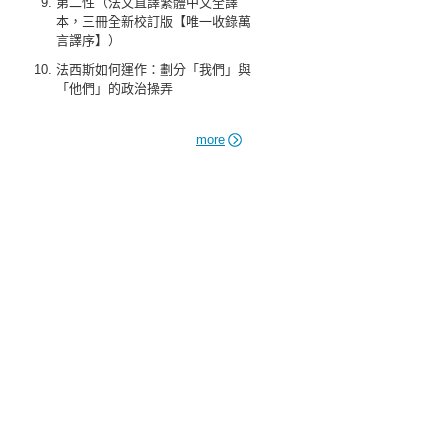
第二性（法文直譯繁體中文全譯
本，三冊全新校訂版【唯一收錄萬
言譯序】）
法西斯如何運作：劃分「我們」與
「他們」的政治操弄
more