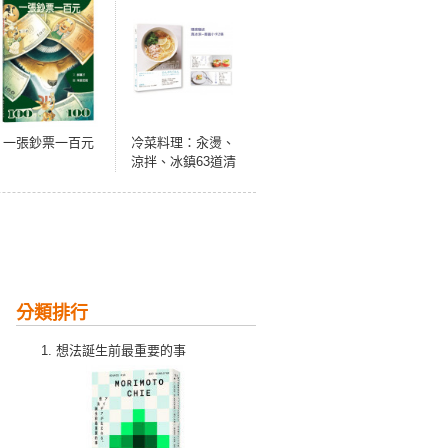
一張鈔票一百元
冷菜料理：汆燙、
涼拌、冰鎮63道清
爽夏日料理【附贈
真冰涼~書籤小卡2
張，用最簡單的步
驟做最好吃料理】
分類排行
想法誕生前最重要的事