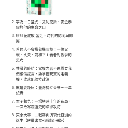
寧為一日猛虎：艾利克斯．麥金泰
爾與他的生命之山
唯紅花綻放:習近平時代的認同與歸
屬
普通人不會揹著機關槍：一位父
親、丈夫、前和平主義者對戰爭的
思考
共識的終結：當權力者不再需要我
們相信謊言，誰掌握現實的定義
權，誰就能操控政治
就是要躁反：臺灣獨立音樂三十年
紀實
君子報仇：一場橫跨十年的布局，
一次改寫媒體史的法律攻防
東京大審：二戰審判與現代亞洲的
誕生【限量書盒+導讀別冊版】