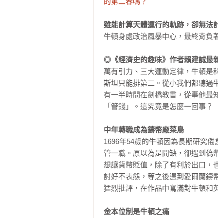
的第二春嗎？
雖能計算天體運行的軌跡，卻無法
牛頓身處政治風暴中心，最終背負著
◎《經濟史的趣味》作者賴建誠最
萬有引力、三大運動定律，牛頓是
斯坦只能排第二。從小我們都聽過
有一半時間在劍橋教書，從事他最
「管錢」。這究竟是怎麼一回事？

中年轉職成為鑄幣廠菜鳥
1696年54歲的牛頓因為長期研
管一職。原以為是閒缺，卻遇到偽
想讓貨幣貶值，除了有利於出口，
討好不表態，等之後遇到愛爾蘭鑄
猛烈批評，在作品中寫滿對牛頓和英
金本位制是牛頓之痛