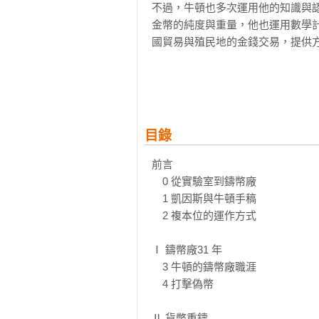
不過，牛頓也多次運用他的知識與
金幣的純度與重量，他也運用數學
國貿易與殖民地的金錢交易，提供方
他任職造幣廠時，英國正處於要將錢
條才終於被廢棄，很多學者認為金
啟動了格雷欣法則。但其實當年他
歸咎於他。

目錄
從科學界到名利場，不只看最著名
前言 

這段經歷讓他原本過度耗損的前半
　0 從實驗室到鑄幣廠

於政治與名利之中，成為英國皇家
　1 凱因斯與牛頓手稿

成為大英帝國前夕的英國貨幣制度
　2 複本位的運作方式

化的必然。本書不僅是一部關於偉
的微觀演化史。
Ⅰ 鑄幣廠31 年

　3 牛頓的鑄幣廠職涯

　4 打擊偽幣

Ⅱ 貨幣重鑄
