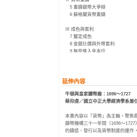
　5 重鑄銀幣大爭辯

　6 蘇格蘭貨幣重鑄

Ⅲ 成色與套利

　7 釐定成色

　8 金銀比價與外幣套利

　9 無奈進入金本位

Ⅳ 愛爾蘭銅幣危機

　10 牛頓與愛爾蘭銅幣

　11 綏夫特關鍵挺身

延伸內容
牛頓與皇家鑄幣廠：1696～1727

總結　比科學更有成就？

蔡仰虔／國立中正大學經濟學系兼
附錄
本書內容以「貨幣」為主軸，聚焦鼎鼎大名
鑄幣機構三十一年間（1696〜17
的鑄造、發行以及貨幣制度的運作，