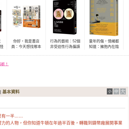
茂
你好，我是書店
行為的藝術：52個
童年的傷，情緒都
怪
員：今天想找哪本
非受迫性行為偏誤
知道：擁抱內在陰
精
書？59則和買書有
鬱小孩，掙脫家庭
本
關的讀者故事，還
創傷陰影，找回信
郎
有職人的工作日常
任與愛（經典暢銷
6折！
鑑
與推書清單【隨書
新版）
附 書店日常彩色透
卡（兩款隨機出
貨）】
|
基本資料
有一半……

響力的人物，但你知道牛頓在年過半百後，轉職到鑄幣廠展開事業