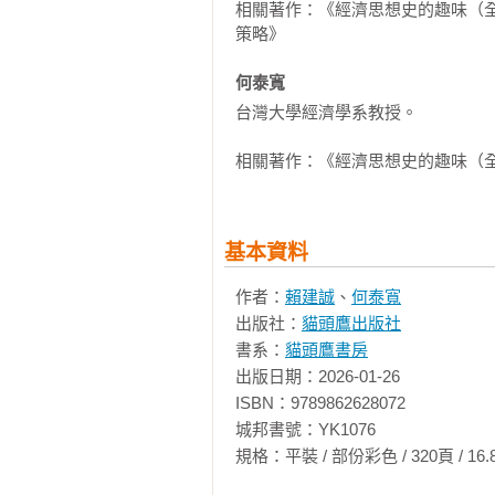
相關著作：《經濟思想史的趣味（
1696）。

策略》

十七世紀、十八世紀初期仍處於金
何泰寬 
面額的鈔票），使用黃金、白銀、
台灣大學經濟學系教授。

來鑄幣，其本身也具有商品的屬性
之差別。堅硬的金屬貨幣可長久使
相關著作：《經濟思想史的趣味（
況。此外，社會上出現所謂的「大剪刀
也就是質量標準的錢幣被從表面上
後再將這些磨損的貨幣流通到市場上
基本資料
諷刺的是，最大的「大剪刀」正是
作者：
賴建誠
、
何泰寬
務，英國政府刻意降低硬幣的金屬
出版社：
貓頭鷹出版社
相符合的貨幣。譬如在1688年，英
書系：
貓頭鷹書房
1697）後期的1695年，鑄幣中
出版日期：2026-01-26

貨幣購買力下降（出現幣值下降、
ISBN：9789862628072

（seigniorage）。另外，
城邦書號：YK1076

後果是，市場上出現金屬含量（成
規格：平裝 / 部份彩色 / 320頁 / 16.8cm×23
色足的良幣反而被保留，或被熔化
「格雷欣法則」（Gresham’s L