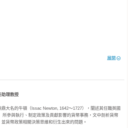
展開
任助理教授
的牛頓（Issac Newton, 1642〜1727），闡述其任職英國
27）所參與執行、制定政策及貢獻影響的貨幣事務，文中剖析貨幣
並貨幣政策相關決策思維和衍生出來的問題。
