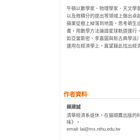
牛頓以數學家、物理學家、天文學
以及微積分的提出等領域上做出卓
蘋果從樹上掉落到地面，思考萌生
書，用數學方法論證星球軌道運行
如亞當斯密、李嘉圖與新古典學派
運用在經濟學上，冀望藉此找出經濟
身為科學家的牛頓其研究領域相當
於基督教神學、聖經研究和鍊金術（
宙、星球之間有秩序的週期運轉以
如此微妙運作結構，必定有一位偉
頓針對貴重金屬的熔鑄，其精密度
作者資料
幫助。

賴建誠 
經過三十多年的大學學術工作，16
清華經濟系退休，在貓頭鷹出版的
薦下，進入英格蘭皇家鑄幣廠（Roya
味》。

到1727年離世。年55歲的牛頓開
email: lai@mx.nthu.edu.tw

通過相關的鑄幣法案，啟動大規模貨幣重鑄，