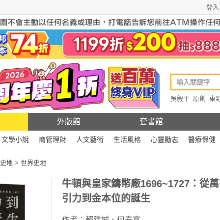
登入
吳毅平
原創
東
原創
Rewire
外版館
套書館
文學小說
商管理財
人文藝術
生活風格
心靈勵志
醫療保健
史地
>
世界史地
牛頓與皇家鑄幣廠1696~1727：從
引力到金本位的誕生
作者：
賴建誠
、
何泰寬