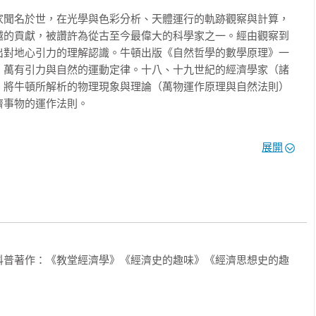
家聞名於世，在光學與色彩分析、天體運行的軌跡觀察與計算，
越的貢獻，被讚許為從古至今最偉大的科學家之一。經由觀察到
出對地心引力的理解認識。牛頓出版《自然哲學的數學原理》一
、萬有引力與自然的運動定律。十八、十九世紀的經濟學家（諸
）將牛頓所解析的物理現象與理論（萬物運作原理與自然法則）
事物的運作法則。

廣泛，值得一提的是，牛頓的著作及研究手稿當中，有許多是關
展開
alchemy）。從觀察大自然及天體運行中，牛頓讚嘆浩瀚的宇
及萬物自然界複雜奧祕之背後，不可能隨機性、突發巧合的產生
大全能神造物主存在。在涉獵鍊金術方面，這個領域的研究讓牛
、純度的掌握上有所心得，也為其之後在鑄幣廠進行造幣時帶來
96年牛頓在曾經是他學生，時擔任財政部長的查爾斯．蒙塔格引
科普著作：《教堂經濟學》《經濟史的趣味》《經濟思想史的趣
l Mint），擔任鑄幣廠的督導，之後於1700年起擔任廠長，一直
始進入鑄幣廠時，剛好遇到英格蘭政府決定推動貨幣重鑄。1696年
史稱「1696年鑄幣大改革」（Great Recoinage of 