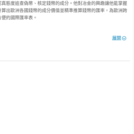
認真態度追查偽幣、核定錢幣的成分。他對冶金的興趣讓他能掌握
計算出歐洲各國錢幣的成分價值並精準推算錢幣的匯率，為歐洲跨
便的國際匯率表。

幣從金銀本位轉化成金本位制，金本位制在1933年遭遇經濟大蕭
展開
本位制無助應付經濟危機，並將金本位的失敗歸咎於牛頓算錯了，
是持反對立場的，只是無力阻擋，20世紀的學者卻把金本位的失敗
的廠長牛頓有何下場
生，得到充沛的活力與社會參與，也讓這位最偉大的科學家，周遊
鑄幣廠史上最知名廠長。此外，讀者也將能透過牛頓的經歷，認識
，尤其最終走向金本位，不僅是政治妥協的結果，更展現了制度演
大科學家的公職傳記，更是一部關於貨幣制度如何從傳統走向現代