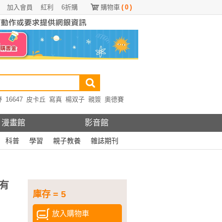
加入會員
紅利
6折購
購物車
(
0
)
野
16647
皮卡丘
寫真
楊双子
親簽
奧德賽
漫畫館
影音館
科普
學習
親子教養
雜誌期刊
萬有
庫存 = 5
放入購物車