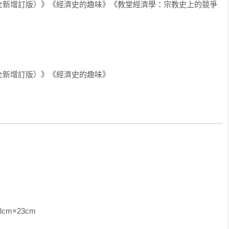
全新增訂版）》《經濟史的趣味》《教堂經濟學：宗教史上的競爭
屬貨幣經濟時代（此時紙幣的使用剛開始起步，且尚未發行固定
銅等貴金屬材料鑄成貨幣。其特點之一就是這些貴金屬既可以用
，熔鑄成貨幣後，就出現了貨幣的名義價值和金屬本身實質價值
用，但在長時間流通過程中，仍會出現某種程度的自然磨損狀
全新增訂版）》《經濟史的趣味》
」（clippers），投機者會故意打磨貨幣，包括裁剪、削邊，
刮取少量的金屬屑（即書中所提到，俗稱的「讓錢流汗」），然
。

英格蘭王室/政府本身。為了因應戰爭的龐大軍費開銷及償還債
成分含量（包括成色、純度等），鑄造出實質價值與鑄幣面值不
格蘭銀幣中的含銀量是88%，到了與法國「九年戰爭」（1689〜
的含銀量已下經降到50%。雖然其貨幣面值沒有改變，但帶來的卻是
物價水準上漲的情形），這等於是國王向人民收取了「鑄幣稅」
社會上也出現成色不符合標準的偽幣鑄造與流通使用。這些情形造成嚴重
色）不足的劣質貨幣，劣幣被人們在交易中使用，而純度高、成
cm                
成金屬塊。結果劣幣充斥市面、良幣退出市場，造成出現稱之為
aw）的劣幣驅逐良幣現象。
