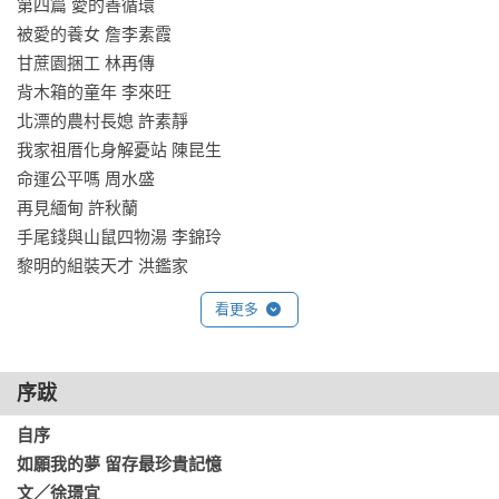
第四篇 愛的善循環

被愛的養女 詹李素霞

甘蔗園捆工 林再傳

背木箱的童年 李來旺

北漂的農村長媳 許素靜

我家祖厝化身解憂站 陳昆生

命運公平嗎 周水盛

再見緬甸 許秋蘭

手尾錢與山鼠四物湯 李錦玲

黎明的組裝天才 洪鑑家
看更多
序跋
自序 

如願我的夢 留存最珍貴記憶   

文／徐璟宜