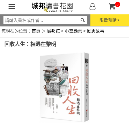
0
限量預購
您現在的位置：
首頁
＞
城邦館
>
心靈勵志
>
勵志故事
回收人生：相遇在黎明