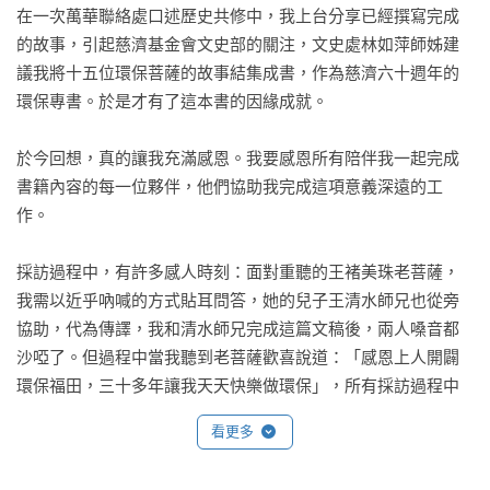
在一次萬華聯絡處口述歷史共修中，我上台分享已經撰寫完成
的故事，引起慈濟基金會文史部的關注，文史處林如萍師姊建
議我將十五位環保菩薩的故事結集成書，作為慈濟六十週年的
環保專書。於是才有了這本書的因緣成就。

於今回想，真的讓我充滿感恩。我要感恩所有陪伴我一起完成
書籍內容的每一位夥伴，他們協助我完成這項意義深遠的工
作。

採訪過程中，有許多感人時刻：面對重聽的王褚美珠老菩薩，
我需以近乎吶喊的方式貼耳問答，她的兒子王清水師兄也從旁
協助，代為傳譯，我和清水師兄完成這篇文稿後，兩人嗓音都
沙啞了。但過程中當我聽到老菩薩歡喜說道：「感恩上人開闢
環保福田，三十多年讓我天天快樂做環保」，所有採訪過程中
的困難與辛苦都煙消雲散。還有一位高齡九十三歲、鄉音濃厚
看更多
的林秀珍老菩薩，也是需反覆詢問才能聽懂問題內容，但她敬
愛上人、堅守環保初心的純粹信念，同樣讓我動容不已。王劉