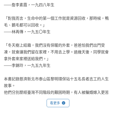
——詹李素霞，一九四八年生

「對我而言，生命中的第一個工作就是資源回收，那時候，鴨
毛、鵝毛都可以回收。」

——林再傳，一九五〇年生

「冬天樹上結霜，我們沒有保暖的外套，爸爸怕我們出門受
凍，就會讓我們留在家裡，不用去上學。過幾天後，同學就會
拿外套來家裡送給我們。」

——李錦玲，一九五九年生

本書記錄慈濟新北市泰山區黎明環保站十五名長者志工的人生
故事。

他們分別歷經臺灣不同階段的艱困時期，有人被騙婚嫁入更苦
的貧家；有人被送養，逃跑了整整六次；有人想讀書卻因為不
看更多
忍父母肩上的生活重擔，自己背起木箱到街上叫賣冰棒、碗粿
幫忙家計；有人當過甘蔗園捆工、四處打工當學徒幫忙家裡的