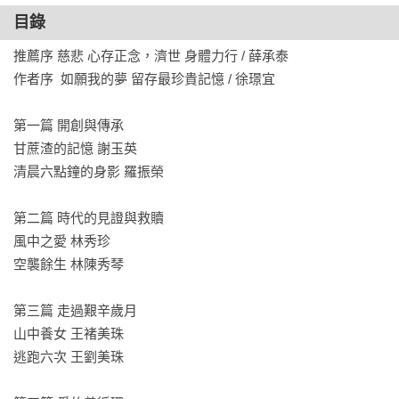
生活：有人終於打拼到擁有自己的房子，卻驟然失去摯愛的妻
目錄
子；有人甚至從動盪的緬甸落居臺灣。

推薦序 慈悲 心存正念，濟世 身體力行 / 薛承泰 

作者序  如願我的夢 留存最珍貴記憶 / 徐璟宜

他們的人生交疊了時代的困苦與人生的悲傷，但他們都在慈濟
環保站中，從彼此間找到溫暖、療癒了刻在生命裡的傷痕。

第一篇 開創與傳承

黎明環保站因此成了這些苦難生命的解憂站。

甘蔗渣的記憶 謝玉英 

他們甚至透過整理回收物來奉獻社會，過程中他們找到了更寬
清晨六點鐘的身影 羅振榮

廣的奉獻之愛，感受到真正豐足的人生！
第二篇 時代的見證與救贖

風中之愛 林秀珍

空襲餘生 林陳秀琴

第三篇 走過艱辛歲月

山中養女 王褚美珠

逃跑六次 王劉美珠
