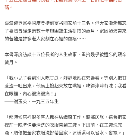
碼。
臺灣躍登富裕國度登榜到富裕國家前十三名。但大家漸漸都忘
了臺灣曾經走過數十年與困難生活拼搏的歲月，窮困顛沛帶來
的苦難是許多老人家刻在心裡的傷痕⋯⋯

本書深度訪談十五位長者的人生故事，重拾幾乎被遺忘的艱辛
歲月。

「我小兒子看到別人吃甘蔗，靜靜地站在旁邊看。等別人把甘
蔗渣一吐出來，他馬上撿起來放在嘴裡，吃得津津有味；我看
在眼裡，內心很痛很痛！」-

——謝玉英，一九三五年生

「那時候店裡很多客人都在紡織廠工作。聽鄰居說，還會把家
裡前一晚準備要清洗的衣服帶到工廠。下班前，在工廠洗完
澡，順便把全家衣服洗好帶回家，這樣還可以省水、省電。」
