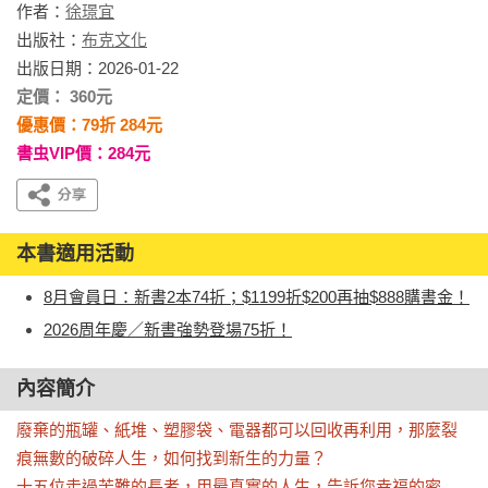
作者：
徐璟宜
出版社：
布克文化
出版日期：2026-01-22
定價： 360元
優惠價：79折 284元
書虫VIP價：284元
本書適用活動
8月會員日：新書2本74折；$1199折$200再抽$888購書金！
2026周年慶／新書強勢登場75折！
內容簡介
廢棄的瓶罐、紙堆、塑膠袋、電器都可以回收再利用，那麼裂
痕無數的破碎人生，如何找到新生的力量？

十五位走過苦難的長者，用最真實的人生，告訴您幸福的密