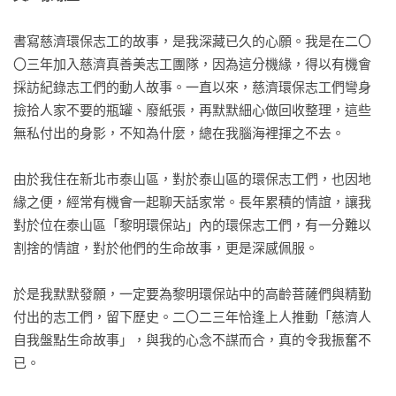
書寫慈濟環保志工的故事，是我深藏已久的心願。我是在二〇
〇三年加入慈濟真善美志工團隊，因為這分機緣，得以有機會
採訪紀錄志工們的動人故事。一直以來，慈濟環保志工們彎身
撿拾人家不要的瓶罐、廢紙張，再默默細心做回收整理，這些
無私付出的身影，不知為什麼，總在我腦海裡揮之不去。

由於我住在新北市泰山區，對於泰山區的環保志工們，也因地
緣之便，經常有機會一起聊天話家常。長年累積的情誼，讓我
對於位在泰山區「黎明環保站」內的環保志工們，有一分難以
割捨的情誼，對於他們的生命故事，更是深感佩服。

於是我默默發願，一定要為黎明環保站中的高齡菩薩們與精勤
付出的志工們，留下歷史。二〇二三年恰逢上人推動「慈濟人
自我盤點生命故事」，與我的心念不謀而合，真的令我振奮不
已。
