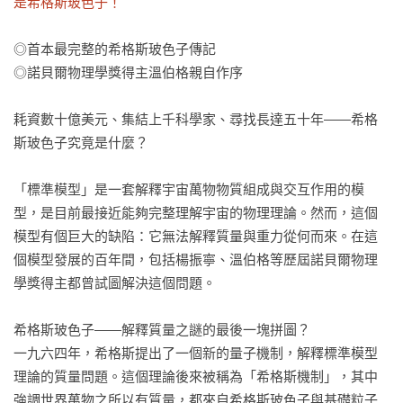
是希格斯玻色子！
◎首本最完整的希格斯玻色子傳記

◎諾貝爾物理學獎得主溫伯格親自作序

耗資數十億美元、集結上千科學家、尋找長達五十年——希格
斯玻色子究竟是什麼？

「標準模型」是一套解釋宇宙萬物物質組成與交互作用的模
型，是目前最接近能夠完整理解宇宙的物理理論。然而，這個
模型有個巨大的缺陷：它無法解釋質量與重力從何而來。在這
個模型發展的百年間，包括楊振寧、溫伯格等歷屆諾貝爾物理
學獎得主都曾試圖解決這個問題。

希格斯玻色子——解釋質量之謎的最後一塊拼圖？

一九六四年，希格斯提出了一個新的量子機制，解釋標準模型
理論的質量問題。這個理論後來被稱為「希格斯機制」，其中
強調世界萬物之所以有質量，都來自希格斯玻色子與基礎粒子