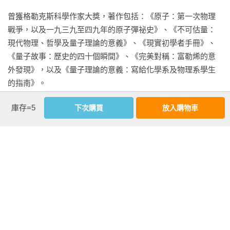
書中寫到倫敦大學教授米勒的類比，以英國政治人物都能理解
曾獲格勒克斯科學作家大獎，著作包括：《原子：第一次物理
的方式，來向讀者說明希格斯機制。同時，這中間美國與歐洲
戰爭，以及一九三九至四九年的原子彈祕史》、《不可估量：
在二次大戰後，科學競賽中的暗潮洶湧，對於非理科的讀者而
現代物理、哲學及量子理論的意義》、《現實初學者手冊》、
言，應該更是引人入勝。

《量子故事：歷史的四十個瞬間》、《完美對稱：富勒烯的意
——趙元，台灣大學物理系兼任助理教授

外發現》，以及《量子理論的意義：寫給化學系及物理系學生
的指南》。

本書以深入淺出的方式闡述希格斯粒子（暱稱上帝粒子）的理
論基礎和搜尋的歷史背景，告訴我們為什麼物理學家要竭盡所
庫存=5
下次購買
放入購物車
相關著作：《上帝的粒子：希格斯粒子的發明與發現》《上帝
能地提升粒子加速器的對撞能量及方式，一代又一代地以團隊
的粒子：希格斯粒子的發明與發現》
的方式建造最先進的大型粒子探測器和粒子加速器，終於鍥而
不捨地尋找到夢寐以求的上帝粒子。

——熊怡，台灣大學物理系講座教授
看更多
基本資料
作者：
巴格特(Jim Baggott)
出版社：
貓頭鷹出版社