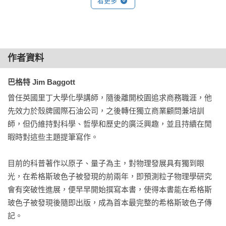
神之粒子還是「神遣」粒子其實還未定論，就讓本書告訴你何
看更多
以前者獨領風騷吧！

——侯維恕，台灣CMS團隊總主持人

如同古埃及耗費十萬人、二十年之力，才能建造出一座金字
作者資料
塔，近代科學家在尋找有「上帝的粒子」之稱的希格斯粒子的
過程，也是一樣艱辛。想知道其理論發展背景和實驗上是如何
巴格特 Jim Baggott
一步步尋找這個粒子，就讓這本書帶領你一窺其究。

曾任英國里丁大學化學講師，隨後離開校園追求商務職涯，他
——郭家銘，中央大學物理系教授

先效力於殼牌國際石油公司，之後轉任獨立商業顧問兼培訓
師，但仍維持對科學、哲學和歷史的廣泛興趣，並且持續在閒
這是一本把近一百年來粒子物理學的發展，用完全沒有方程式
暇時對這些主題提筆寫作。

的方式回顧一遍的好書。

——陳凱風，台灣大學物理系教授

目前的科普著作以原子、量子為主，對物理發展具有獨到眼
光，在希格斯玻色子被發現的前兩年，即預測粒子物理學研究
作者以生動的比喻與洗鍊的文筆，將希格斯粒子相關的物理和
會有突破性進展，便早早開始撰寫本書，使得本書能在希格斯
提出希格斯機制的前因後果呈現出來，本書值得一讀。

玻色子被發現後隨即出版，成為首本最完整的希格斯玻色子傳
——張寶棣，台灣大學物理系教授

記。
