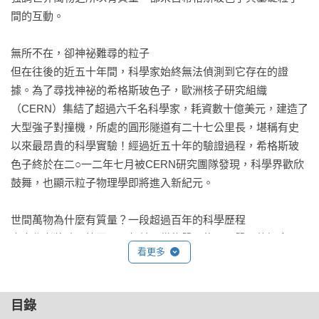
間的互動。

無所不在，卻神祕難尋的粒子

但在往後的近五十年間，科學家始終無法偵測到它存在的證
據。為了尋找神祕的希格斯玻色子，歐洲核子研究組織
（CERN）集結了超過六千名科學家，耗資數十億美元，建造了
大型強子對撞機，所處的圓形隧道有二十七公里長，堪稱有史
以來最昂貴的科學實驗！經過近五十年的驗證過程，希格斯玻
色子終於在二○一二年七月被CERN研究團隊發現，科學界歡欣
鼓舞，也顯示粒子物理學即將進入新紀元。

世間萬物為什麼有質量？一段超過百年的科學歷程

本書作者將時間拉回一百年前，從物質、能量、質量的概念開
看更多
始說起，清楚描述粒子物理學的理論進程，從數學家諾特對於
物理定律的檢證邏輯、楊振寧與米爾斯惹惱包立的「B場」，到
美國胎死腹中的超級對撞機，以及後來被熱烈擁戴的CERN大型
目錄
強子對撞機。隨著一個個理論的發明，一步步見證希格斯玻色