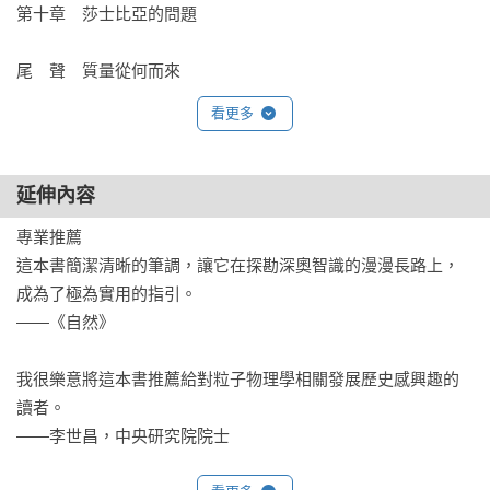
第十章　莎士比亞的問題

尾　聲　質量從何而來
看更多
延伸內容
專業推薦

這本書簡潔清晰的筆調，讓它在探勘深奧智識的漫漫長路上，
成為了極為實用的指引。

——《自然》

我很樂意將這本書推薦給對粒子物理學相關發展歷史感興趣的
讀者。

——李世昌，中央研究院院士
