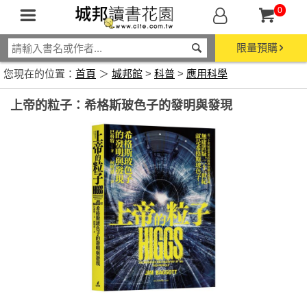
0
限量預購
您現在的位置：
首頁
＞
城邦館
>
科普
>
應用科學
上帝的粒子：希格斯玻色子的發明與發現