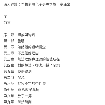
子的誕生。

深入導讀：希格斯玻色子奇異之旅　高涌泉

唯一諾貝爾獎得主親自作序的希格斯玻色子傳記

序

本書有一九七九年諾貝爾物理學獎得主暨粒子物理學泰斗溫伯
前言

格親自作序，可謂首本最完整的希格斯玻色子傳記，書中清楚
解釋眾多理論與實驗內容，細膩描繪不同理論的消長，直指希
序　幕　組成與物質

格斯玻色子為標準模型的關鍵拼圖。尋找希格斯玻色子的過程
第一部　發明

精彩可期，也為希格斯玻色子發現後的物理發展留下伏筆。
第一章　如詩般的邏輯概念

第二章　不是個好理由

第三章　無法理解這理論的價值所在

第四章　對的想法，卻應用錯了問題

第五章　我辦得到

第二部　發現

第六章　捉摸不定的中性流

第七章　非 W粒子莫屬

第八章　放手一搏

第九章　美妙時刻
