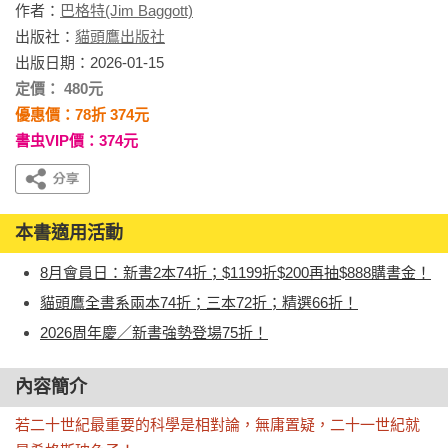
作者：
巴格特(Jim Baggott)
出版社：
貓頭鷹出版社
出版日期：2026-01-15
定價： 480元
優惠價：78折 374元
書虫VIP價：374元
本書適用活動
8月會員日：新書2本74折；$1199折$200再抽$888購書金！
貓頭鷹全書系兩本74折；三本72折；精選66折！
2026周年慶／新書強勢登場75折！
內容簡介
若二十世紀最重要的科學是相對論，無庸置疑，二十一世紀就