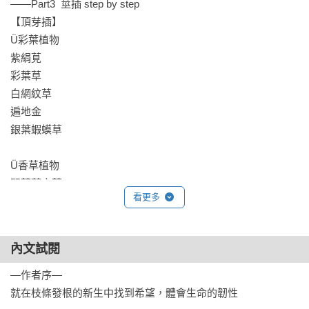
——Part3  莖插 step by step

【頂芽插】

Ü彩葉植物

紫絹莧

彩葉草

白網紋草

遍地金

銀葉蝦蟆草

Ü香草植物

羽葉薰衣草

看更多
薄荷

鳳梨鼠尾草

甜萬壽菊

內文試閱
澳洲迷迭香

—作者序—

▶▶專欄1 香草植物的穴盤育苗法

就在枝條發根的新生中找到希望，體會生命的韌性

▶▶專欄2 香草植物的海棉塊育苗法
