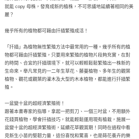
就能 copy 母株，發育成新的植株，不可思議地延續著相同的美
麗？

幾乎所有的植物都可藉由扦插繁殖成活！

「扦插」為植物無性繁殖方法中最常用的一種。幾乎所有的植
物都可藉由扦插繁殖，只要用來繁殖的植物片段夠充實，在對
的時間、合宜的扦插環境下，就可以輕輕鬆鬆繁殖出一株新的
生命來。舉凡常見的一二年生草花、藤蔓植物、多年生的觀葉
植物、觀花或觀葉的灌木及大型的木本植物，都能進行扦插繁
殖。

一盆變十盆的超經濟繁殖術！

跟著本書專家的指導，拿起一把剪刀、一個三吋盆，不用額外
花錢買植物，學會扦插技巧，就能輕鬆運用現有植栽，施展一
盆變十盆的超經濟繁殖術，延續花草觀賞期！同時在過程中看
見新生小苗的堅韌力量，這份喜悅和驚喜，也是蒔花養卉的樂