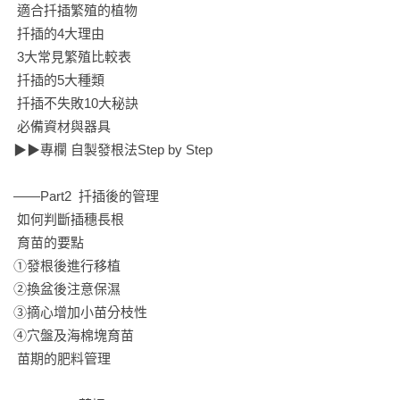
 適合扦插繁殖的植物

 扦插的4大理由

 3大常見繁殖比較表

 扦插的5大種類

 扦插不失敗10大秘訣

 必備資材與器具

▶▶專欄 自製發根法Step by Step

——Part2  扦插後的管理

 如何判斷插穗長根

 育苗的要點

①發根後進行移植

②換盆後注意保濕

③摘心增加小苗分枝性

④穴盤及海棉塊育苗

 苗期的肥料管理
