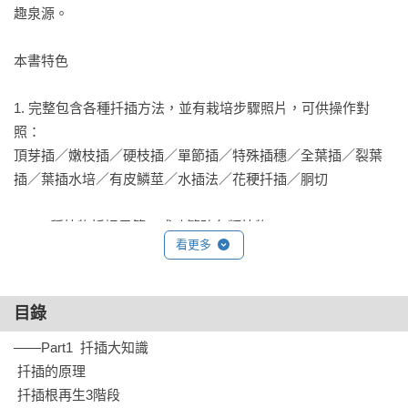
趣泉源。

本書特色

1. 完整包含各種扦插方法，並有栽培步驟照片，可供操作對
照：

頂芽插／嫩枝插／硬枝插／單節插／特殊插穗／全葉插／裂葉
插／葉插水培／有皮鱗莖／水插法／花稉扦插／胴切

2. 110種植物扦插示範，成功繁殖各類植物：

看更多
觀葉植物／觀花植物／香草／多肉植物／仙人掌／草花／球根
植物／水生植物／蕨類／藤蔓／食蟲植物

目錄
3. 書末提供300個植物扦插對照表，方便查詢使用。

——Part1  扦插大知識

4. 增加各種植物的漂亮情境圖，作為居家佈置花草的靈感參
 扦插的原理

考。
 扦插根再生3階段
