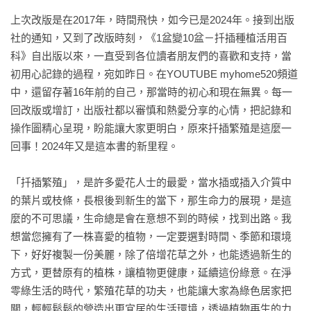
上次改版是在2017年，時間飛快，如今已是2024年。接到出版
Ü草花植物

社的通知，又到了改版時刻，《1盆變10盆－扦插種植活用百
情人菊

科》自出版以來，一直受到各位讀者朋友們的喜歡和支持，當
四季秋海棠

初用心記錄的過程，宛如昨日。在YOUTUBE myhome520頻道
非洲鳳仙花

中，還留存著16年前的自己，那當時的初心和現在無異。每一
藍星花

回改版或增訂，出版社都以審慎和熱愛分享的心情，把記錄和
繁星花

操作圖精心呈現，盼能讓大家更明白，原來扦插繁殖是這麼一
松葉牡丹

回事！2024年又是這本書的新里程。

Ü藤蔓植物

「扦插繁殖」，是許多愛花人士的最愛，當水插或插入介質中
翠玲瓏、鐵線草

的葉片或枝條，長根後到新生的當下，那生命力的展現，是這
玉唇花／柳榕

麼的不可思議，生命總是會在意想不到的時候，找到出路。我
薜荔

想當您擁有了一株喜愛的植物，一定要選對時間、季節和環境
越橘葉蔓榕

下，好好複製一份美麗，除了倍增花草之外，也能透過新生的
常春藤

方式，更替原有的植株，讓植物更健康，延續這份綠意。在淨
灰綠冷水花

零綠生活的時代，繁殖花草的功夫，也能讓大家為綠色居家把
關，輕輕鬆鬆的營造出更宜居的生活環境，透過植物再生的力