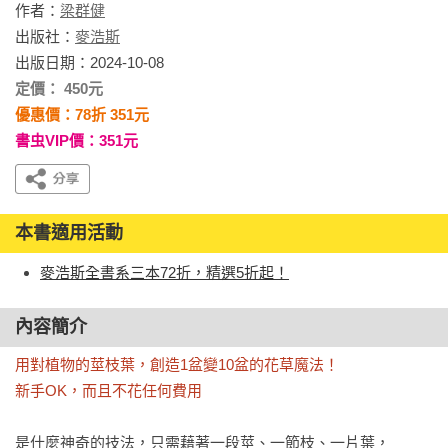
作者：
梁群健
出版社：
麥浩斯
出版日期：2024-10-08
定價： 450元
優惠價：78折 351元
書虫VIP價：351元
本書適用活動
麥浩斯全書系三本72折，精選5折起！
內容簡介
用對植物的莖枝葉，創造1盆變10盆的花草魔法！

新手OK，而且不花任何費用
是什麼神奇的技法，只需藉著一段莖、一節枝、一片葉，
