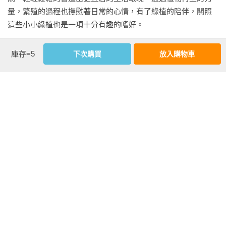
Ü蕨類植物

量，繁殖的過程也撫慰著日常的心情，有了綠植的陪伴，關照
大木賊

這些小小綠植也是一項十分有趣的嗜好。

田字草

翠雲草/藍地柏

冀望書中分享的點點滴滴，能給予讀者在學習之初有些依循，
庫存=5
下次購買
放入購物車
讓大家繁殖花草不必擔心，Just do it 跟著做，便能體會到植物
【嫩枝插&硬枝插】

驚人的生命力。回首青春，要感謝所有教導過群健的師長們，
Ü觀花植物

讓自己在園藝領域中找到樂趣；也感謝共事的長官和同事們，
小蝦花

在一片城市的農園裡共事，職場生活中雖然充滿了挑戰，但在
茶花

辦理環境教育、農耕或是綠美化的當下依然充滿趣味。一起成
藍蝴蝶

長的同學、互相學習的好友、同好們，有了您們的參與，生活
蕾絲金露華

是那般美好！再次獲得改版的機會，歡欣的感覺溢於言表！雖
看更多
麒麟花

然同樣是緊張萬分。終究栽花種草沒有對錯和是非，只有更多
木芙蓉

不同的體驗和經驗的累積。

扶桑

作者資料
馬櫻丹、長穗木

這本書得以不斷再版，感謝當初提供材料的好友王智群先生、
藍雪花

江金娥小姐、吳修龍先生、林仕雄先生、林哲緯先生、林孜懃
梁群健 
小姐、林瑋瑾小姐、孟孟蓮小姐、游裕三先生、陳昆煜先生、