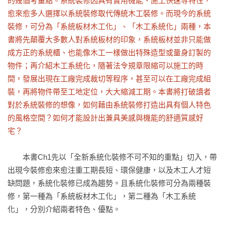
的幾個考量點。系統裝修因具有實用機能、施工快速等特性，
愈來愈多人選擇以系統裝修取代傳統木工裝修。而現今的系統
裝修，可分為「系統板材木工化」、「木工系統化」兩種，本
書將先顛覆大多數人對系統板材的印象，系統板材並非只能做
成方正的系統櫃、也能像木工一樣做出特殊造型或量身訂製的
物件；再介紹木工系統化，隨著法令規章限縮可以施工的時
間，發展出現在工廠完成裁切等程序，甚至可以在工廠完成組
裝，再將物件帶至工地定位，大大縮減工期。本書將打破讀者
對於系統裝修的想像，如何藉由系統裝修打造出具有個人特色
的風格空間？如何才能設計出兼具美感與機能的舒適質感好
宅？
　　本書Ch1先以「全新系統化裝修不可不知的重點」切入，帶
出現今裝修愈來愈注重工期長短、環保健康，以及木工人才短
缺問題，系統化裝修已成為趨勢。且系統化裝修可分為兩種裝
修，第一種為「系統板材木工化」，第二種為「木工系統
化」，分別介紹兩者特色、優點。
