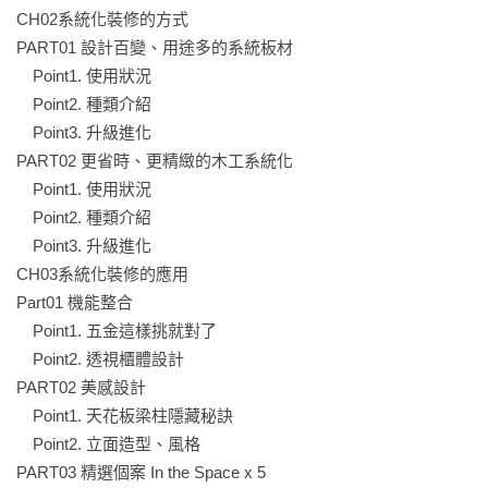
化裝修，依據使用習慣，搭配對的五金，即能最大化收納效
CH02系統化裝修的方式

益，並介紹各式櫃體；Part2為「美感設計」，以天花板、立面
PART01 設計百變、用途多的系統板材

為例；Part3為「精選個案」，將挑選5件個案，呈現系統板材、
　Point1. 使用狀況

木工系統化，或與木作結合的案例，將有主文、說明個案是用
　Point2. 種類介紹

什麼升級的方式，並會比較傳統木工、系統化裝修方式的價
　Point3. 升級進化

格、工期。讓讀者了解，活用設計手法，讓系統裝修不再只有
PART02 更省時、更精緻的木工系統化

單一機能，也不是只能做成方方正正的系統櫃，而是成為讓空
　Point1. 使用狀況

　Point2. 種類介紹

　Point3. 升級進化

CH03系統化裝修的應用

Part01 機能整合

　Point1. 五金這樣挑就對了

　Point2. 透視櫃體設計

PART02 美感設計

　Point1. 天花板梁柱隱藏秘訣

　Point2. 立面造型、風格
