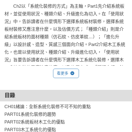
　　Ch2以「系統化裝修的方式」為主軸，Part1先介紹系統板
材，並從使用狀況、種類介紹、升級進化為切入。在「使用狀
況」中，告訴讀者在什麼情形下選擇系統板材裝修，選擇系統
板材裝修又應注意什麼，以及估價方式；「種類介紹」則是介
紹系統板材的面材種類（仿石紋、仿皮革紋…）；「進化升
級」以設計感、造型、質感三個面向介紹。Part2介紹木工系統
化，也是以使用狀況、種類介紹、升級進化切入，「使用狀
況」旨要告訴讀者在什麼情形下選擇木工系統化裝修，選擇木
工系統化裝修又應注意什麼，以及估價方式；「種類介紹」針
看更多
對木芯板、可彎板、沃克板、藝術雕刻板等介紹；「升級進
化」以技術提升等為主要介紹方向。本章最後以表格比較運用
傳統木工、系統板材、木工系統化三種不同方式，製做同樣尺
目錄
寸櫃體，其價錢與工期的差異，可供裝修時參考。

CH01緒論：全新系統化裝修不可不知的重點

　　Ch3為「系統裝修的應用」，將介紹系統板材、木工系統
PART01系統化裝修的趨勢

化，或是結合兩者製作出的物件案例，並透過icon區分。內文
PART02系統板材木工化的優點

上，此章節將分為3 部分，Part1為「機能整合」，將介紹系統
PART03木工系統化的優點
