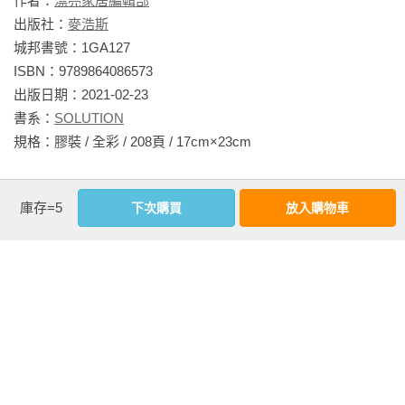
作者：
漂亮家居編輯部
出版社：
麥浩斯
城邦書號：1GA127

ISBN：9789864086573

出版日期：2021-02-23

書系：
SOLUTION
規格：膠裝 / 全彩 / 208頁 / 17cm×23cm                
相關書籍
庫存=5
下次購買
放入購物車
同作者
同書系
同分類
同出版社
圖解自地自建×買
裝潢自己來，我
地表最強！省錢