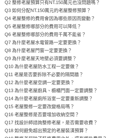
Q2 整修老屋預算只有NT.150萬元也沒問題嗎？

不做滿櫃體讓廚房視覺保持輕鬆無壓迫，也更符合母女兩人實
Q3 如何分配NT.150萬元的老屋整修預算？

際生活的收納量需求。

Q4 老屋整修的費用會因為哪些原因而變動？

Q5 老屋整修哪部分的費用可以降低？

※選擇廠商

Q6 老屋整修哪部分的費用千萬不能省？

省錢裝潢TIPS：

Q7 為什麼老屋水電管路一定要更換？

1.系統櫃花費較木作便宜，五金選擇性也高

Q8 為什麼老屋門窗一定要更換？

找專門做系統櫃的廠商，少了現場施工的人力費用，加上傳統
Q9 為什麼老屋天地壁必須要調整？

木作可能都用師傅習慣五金配件，

Q10 為什麼老屋防水工程一定要做？

但系統櫃的五金可挑選樣式較多，建議挑選品質較好的，延長
Q11 老屋是否要拆除不必要的隔間牆？

使用年限。

Q12 為什麼老屋空調一定要更換？

2.善用透視圖，省去日後調整增加開銷

Q13 為什麼老屋廚具、櫥櫃門面一定要調整？

利用透視圖讓屋主可以想像空間完工後的樣子，以及空間機能
Q14 為什麼老屋廁所浴室一定要重新調整？

分配。大多數人一生中實際裝修空間的次數不多，

Q15 老屋整修一定要改變格局嗎？

對空間改造前後的想像力稍微欠缺，透視圖正好補足了這一
Q16 老屋整修是否要增加收納空間？

塊，再透過文字描述，加深對空間規劃的想像。

Q17 找設計師諮詢整修老屋，是否需要收費？

Q18 如何避免超出預定的老屋裝潢預算？

※選擇自己發包
