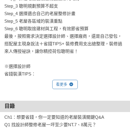
Step_3 聰明規劃預算不超支

Step_4 選擇適合自己的老屋整修計畫

Step_5 老屋各區域的裝潢重點

Step_6 聰明取捨建材與工程，有效節省預算

最後，按照需求決定選擇設計師、選擇廠商，還是自己發包，

搭配屋主現身說法＋省錢TIPS+ 裝修費用支出總整理，裝修過
來人傳授祕訣，讓你精控荷包聰明省！

※選擇設計師

省錢裝潢TIPS：

1.拍塗式上漆，讓平價水泥漆打造出高級質感

看更多
電視主牆採用拍塗式的上漆手法，使表面產生顆粒狀的霧面
感，像是特殊塗料或珪藻土的凹凸表面肌理，

即便是平價建材也能為空間創造高級質感。

目錄
2.不做上櫃改用層板，省預算也更符合實際收納

Ch1：想要省錢，你一定要知道的老屋裝潢關鍵Q&A 

需求櫥櫃捨棄上櫃改用層架替代，可以節省部分製作廚具櫃體
Q1 找設計師整修老屋一坪至少要NT.7、8萬元？

的預算，
