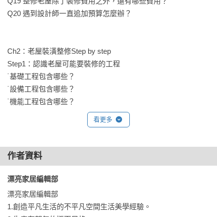
Q19 整修老屋除了裝修費用之外，還有哪些費用？

省錢裝潢TIPS：

Q20 遇到設計師一直追加預算怎麼辦？

1.磁磚只貼上下櫥櫃中間65公分牆面

廚櫃的上方沒有貼磁磚，只貼上下櫥櫃中間65公分牆面，視覺
上看起來毫無差異，卻省下不少師傅工資。

Ch2：老屋裝潢整修Step by step

2.以現成書櫃釘框後上漆，省下大筆木作工程

Step1：認識老屋可能要裝修的工程

量尺寸並選定好品牌書櫃，再請木工釘框，最後上油漆修飾，
˙基礎工程包含哪些？

看似如同系統櫃、木作工程，實際上省了很多費用。
˙設備工程包含哪些？

˙機能工程包含哪些？

˙裝飾工程包含哪些？

看更多
Plus 老屋裝修重點整理

Step2：評估老屋目前最需要整修的地方

作者資料
˙老屋是否有漏水？

˙管線是否過於老舊？

漂亮家居編輯部 
˙格局是否需要更動？

漂亮家居編輯部

˙結構是否需要補強、重建？

1.創造平凡生活的不平凡空間生活美學經驗。

˙設備是否需要更新？
