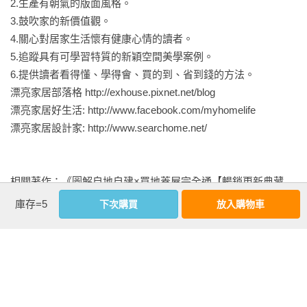
2.生產有朝氣的版面風格。

Plus家中最需要的整修重點Check list

3.鼓吹家的新價值觀。

4.關心對居家生活懷有健康心情的讀者。

Step3：聰明規劃預算不超支

5.追蹤具有可學習特質的新穎空間美學案例。

˙總量分配法

6.提供讀者看得懂、學得會、買的到、省到錢的方法。

˙重點分配法

漂亮家居部落格 http://exhouse.pixnet.net/blog

˙懶人估價法

漂亮家居好生活: http://www.facebook.com/myhomelife

˙在預算內搞定空調、廚房、衛浴設備

漂亮家居設計家: http://www.searchome.net/

˙如何看報價單？

Plus 自製裝潢預算表

相關著作：《圖解自地自建×買地蓋屋完全通【暢銷更新典藏
Step4：選擇適合自己的老屋裝修計畫

版】：掌握10大關鍵步驟，教你買對地、蓋好房，規劃、施
庫存=5
下次購買
放入購物車
第1 種：預算不足，選階段性老屋整修計畫

工、資金、法規問題一次解決》《裝潢自己來，我的第一本發
˙階段性整修老屋的優缺點

包施工計劃書【暢銷更新版】：從編預算、畫設計圖、找工班
˙硬體、設備先做好，未來再做軟裝潢

到監工，20項關鍵、360招照著做，沒經驗也能上手》《裝潢五
˙預算有限可採階段性施工

金研究室【暢銷改版】：一次搞懂應用工種、安裝關鍵、創意
˙2年階段性老屋整修計畫

巧思》《裝潢建材全能百科王【暢銷加量增訂版】：從入門到
第2 種：預算足夠，選整體性老屋整修計畫

精通，全面解答挑選、施工、保養、搭配問題，選好建材一看