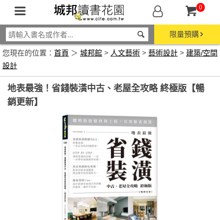
0
限量預購
您現在的位置：
首頁
＞
城邦館
>
人文藝術
>
藝術設計
>
建築/空間
設計
地表最強！省錢裝潢中古、老屋全攻略 終極版【暢
銷更新】