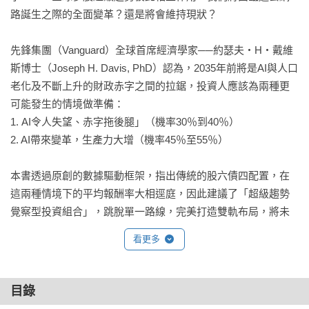
路誕生之際的全面變革？還是將會維持現狀？

先鋒集團（Vanguard）全球首席經濟學家──約瑟夫・H・戴維
斯博士（Joseph H. Davis, PhD）認為，2035年前將是AI與人口
老化及不斷上升的財政赤字之間的拉鋸，投資人應該為兩種更
可能發生的情境做準備：

1. AI令人失望、赤字拖後腿」（機率30％到40％）

2. AI帶來變革，生產力大增（機率45％至55％）

本書透過原創的數據驅動框架，指出傳統的股六債四配置，在
這兩種情境下的平均報酬率大相逕庭，因此建議了「超級趨勢
覺察型投資組合」，跳脫單一路線，完美打造雙軌布局，將未
來的風險降到最低，教你調整資產配比，打造穩健而前瞻的投
看更多
資策略！
目錄