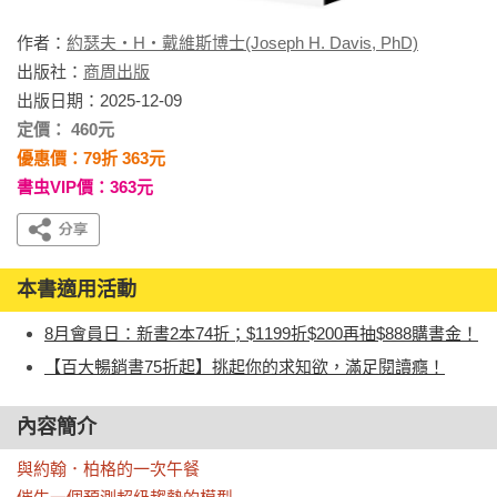
作者：
約瑟夫・H・戴維斯博士(Joseph H. Davis, PhD)
出版社：
商周出版
出版日期：2025-12-09
定價： 460元
優惠價：79折 363元
書虫VIP價：363元
本書適用活動
8月會員日：新書2本74折；$1199折$200再抽$888購書金！
【百大暢銷書75折起】挑起你的求知欲，滿足閱讀癮！
內容簡介
與約翰．柏格的一次午餐
