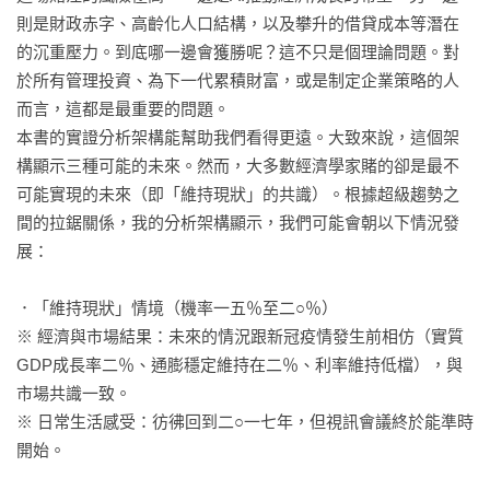
則是財政赤字、高齡化人口結構，以及攀升的借貸成本等潛在
的沉重壓力。到底哪一邊會獲勝呢？這不只是個理論問題。對
於所有管理投資、為下一代累積財富，或是制定企業策略的人
而言，這都是最重要的問題。

本書的實證分析架構能幫助我們看得更遠。大致來說，這個架
構顯示三種可能的未來。然而，大多數經濟學家賭的卻是最不
可能實現的未來（即「維持現狀」的共識）。根據超級趨勢之
間的拉鋸關係，我的分析架構顯示，我們可能會朝以下情況發
展：

．「維持現狀」情境（機率一五％至二○％）

※ 經濟與市場結果：未來的情況跟新冠疫情發生前相仿（實質
GDP成長率二％、通膨穩定維持在二％、利率維持低檔），與
市場共識一致。

※ 日常生活感受：彷彿回到二○一七年，但視訊會議終於能準時
開始。
