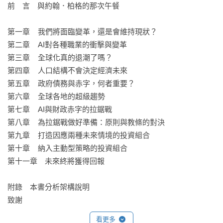
前　言　與約翰．柏格的那次午餐

第一章    我們將面臨變革，還是會維持現狀？

第二章    AI對各種職業的衝擊與變革

第三章    全球化真的退潮了嗎？

第四章    人口結構不會決定經濟未來

第五章    政府債務與赤字，何者重要？

第六章    全球各地的超級趨勢

第七章    AI與財政赤字的拉鋸戰

第八章    為拉鋸戰做好準備：原則與教條的對決

第九章    打造因應兩種未來情境的投資組合

第十章    納入主動型策略的投資組合

第十一章　未來終將獲得回報

附錄　本書分析架構說明

致謝
看更多