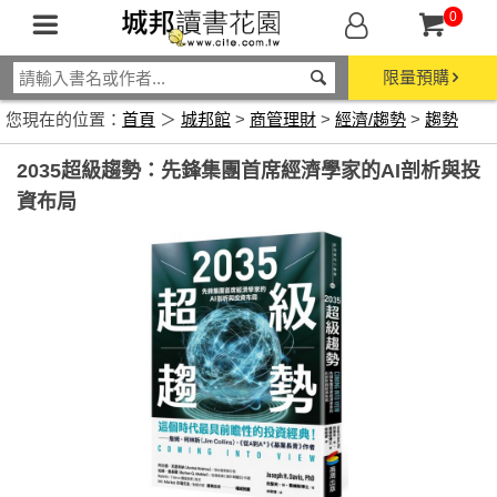
0
限量預購
您現在的位置：
首頁
＞
城邦館
>
商管理財
>
經濟/趨勢
>
趨勢
2035超級趨勢：先鋒集團首席經濟學家的AI剖析與投
資布局