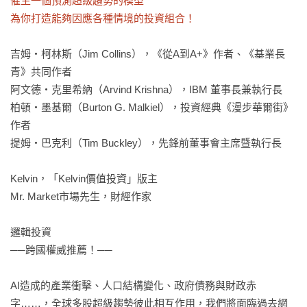
催生一個預測超級趨勢的模型

為你打造能夠因應各種情境的投資組合！
吉姆・柯林斯（Jim Collins），《從A到A+》作者、《基業長
青》共同作者

阿文德・克里希納（Arvind Krishna），IBM 董事長兼執行長

柏頓‧墨基爾（Burton G. Malkiel），投資經典《漫步華爾街》
作者

提姆・巴克利（Tim Buckley），先鋒前董事會主席暨執行長

Kelvin，「Kelvin價值投資」版主

Mr. Market市場先生，財經作家

邏輯投資

──跨國權威推薦！──

AI造成的產業衝擊、人口結構變化、政府債務與財政赤
字……，全球多股超級趨勢彼此相互作用，我們將面臨過去網