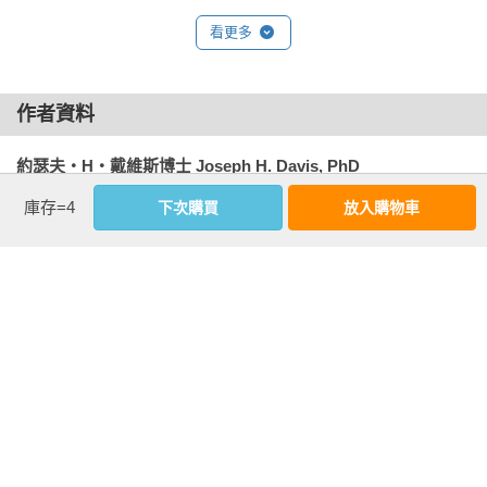
．「AI令人失望，赤字拖後腿」情境（機率三○％至四○％）

看更多
※ 經濟與市場結果：AI未能兌現承諾，未達大眾期望。由於持
續缺乏強化與自動化，勞工生產力仍舊停滯。同時，政府赤字
持續攀升，結構性赤字導致借貸需求增加，進而推升借貸成
作者資料
本。美國經濟成長不再出類拔萃，情況跟歐洲越來越像。金融
市場對於這個結果毫無準備。

約瑟夫・H・戴維斯博士 Joseph H. Davis, PhD
※ 日常生活感受：像是溫和版的一九七○年代，但沒有迪斯可音
先鋒集團（Vanguard）全球首席經濟學家暨投資策略部全球主
庫存=4
下次購買
放入購物車
樂或石油危機。赤字推升未來的通膨預期，導致通膨變得更難
管。他領導的團隊負責先鋒的研究與思想領導方向，同時主導
控制。借貸變得更貴，購屋對於許多人而言遙不可及。到了二○
公司投資方法與模型的開發與監督。他的專長領域包括經濟
四○年，勞工的平均生活水準（經通膨調整後）並未超越他們的
學、資產配置、投資組合管理與投資策略。

父母。

他擔任公司「策略性資產配置委員會」主席，該委員會負責管
．「AI帶來變革，生產力大增」情境（機率四五％到五五％）

理多資產類別的投資解決方案；他同時也是先鋒固定收益部門
※ 經濟與市場結果：AI以非線性的速度持續發展，並成為通用
高階投資組合管理團隊的成員。

技術。在二○三○年代的前半段，AI提高生產力的效果將超越個
人電腦與網路。AI最終會帶來變革性的連鎖效應，催生出新產
投資策略部負責公司投資組合建構與投資建議的方法論，並針
業，並取代大量工作。在科技的幫助下，通膨維持穩定，強勁
對全球經濟與市場、投資策略與資產類別、投資人行為及退休