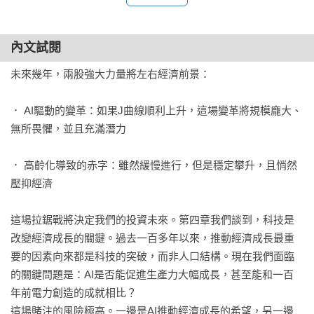
內文試閱
未來幾年，兩股強大力量將左右經濟前景：

． AI驅動的變革：如果J曲線順利上升，這場變革將規模龐大、
無所畏懼，並且充滿潛力

． 高齡化導致的赤字：雖然緩慢進行，但是穩定攀升，且悄然
壓抑經濟

這場拉鋸戰將決定我們的投資未來。第四章我們談到，科技是
改變經濟成長的關鍵。過去一百多年以來，推動經濟成長最重
要的因素向來都是科技的突破，而非人口結構。現在我們面臨
的關鍵問題是：AI是否能促進生產力大幅成長，甚至能和一百
年前電力創造的成就相比？

這場賭注的風險極高。一邊是AI推動經濟成長的希望，另一邊