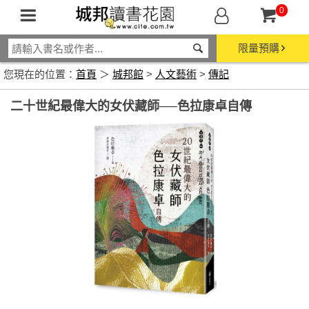
0
限量預購
您現在的位置：
首頁
＞
城邦館
>
人文藝術
>
傳記
二十世紀最偉大的女伏藏師──色拉康卓自傳