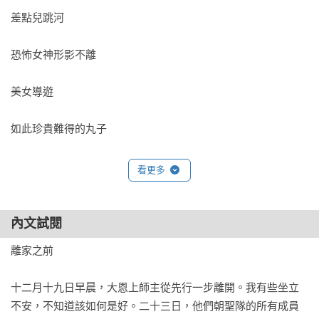
差點兒跳河

恐怖女神形影不離

美女導遊

如此珍貴難得的丸子

又冒出來一個爸爸

看更多
朝聖之旅

內文試閱
騎著靈鷲朝塔

離家之前

白度母傳菩薩戒

十二月十九日早晨，大恩上師主從先行一步離開。我有些坐立
不安，不知道該如何是好。二十三日，他們朝聖隊的所有成員
以歌抒情
