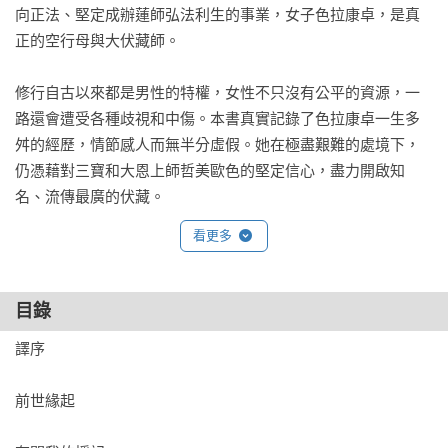
向正法、堅定成辦蓮師弘法利生的事業，女子色拉康卓，是真
正的空行母與大伏藏師。

修行自古以來都是男性的特權，女性不只沒有公平的資源，一
路還會遭受各種歧視和中傷。本書真實記錄了色拉康卓一生多
舛的經歷，情節感人而無半分虛假。她在極盡艱難的處境下，
仍憑藉對三寶和大恩上師哲美歐色的堅定信心，盡力開啟知
看更多
目錄
譯序

前世緣起       
