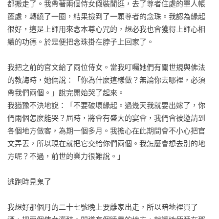
都搬走了。我帶著兩個侍女假裝閒逛，去了尊者住處的單人帳
篷處，轉繞了一圈，結果撿到了一顆尊者的念珠。我認為緣起
不任人擺佈

很好，這是上師用來念本尊心咒的，想必我也會獲得上師心相
續的功德。於是便把念珠掛在脖子上回家了。

揭開身世之謎

我把之前的官文給了兩位侍女。當我叮囑她們有關世規與佛法
伊喜措嘉降臨

的教誨時，她倆說：「你為什麼這樣做？無論你去哪裡，必須
帶我們兩個。」說完開始哭了起來。

灌頂時的覺受

我猶豫不決地說：「不要破壞緣起。過幾天我就要出嫁了，你
們兩個怎麼能哭？屆時，將會有盛大的宴會，我們會被邀請到
顯現由心決定

各個地方做客，為期一個多月。我擔心在此期間會不小心把官
文弄丟，所以現在就把它交給你們兩個。我怎麼會想去別的地
先要學會放下

方呢？不過，前世的業力很難說。」

人身真的難得

逃跑時見鬼了

萬物無常

我想好那個月的二十七號晚上要離家出走，所以暗地裡買了