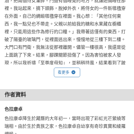
酒，把兩個侍女灌醉。門道有個睡覺的地方，就讓她倆睡在那
知苦感恩

裡。我站起來，摘下頭飾，脫掉外衣，將侍女的一件新氆氌穿
在外面，自己的綢緞氆氌穿在裡面。我心想：「其他任何東
種什麼得什麼

西，我一點兒也不帶走。父親以前給我的糖和水果藏在櫥櫃
裡，只能用這些作為修行的口糧。」我帶著這僅有的東西，打
祈禱發願積福

破了陽臺的玻璃門，從裡面逃出來，慢慢地從三樓下到二樓。
大門口有門衛，我無法從那裡離開。儘管一樓很高，我還是從
觀修的竅訣

上面跳了下來。結果，腳踝關節扭傷了。因為害怕被家人發
現，所以我祈禱「至尊度母知」，並稍稍持風，結果看到了跛
談婚論嫁

腳鬼、驢頭鬼。驢頭鬼的頭是一個驢頭，形象是身著披單和裙
看更多
子等的出家人。雖然看到許多這些眾人親眼可見的鬼怪，但我
並不害怕。

作者資料
(中略)

到了有格薩爾王殿堂的瓦瑪山，岩石的盡頭延伸到路邊，它前
色拉康卓 
面有一條大河，左右兩邊是沙灘。當我到了那裡，看到一些鬼
女聚集在一起，主尊是個十分恐怖、緊咬白牙、雙乳垂搭於左
色拉康卓降生於藏曆的大年初一，當時出現了彩虹光芒縈繞等
右肩的女子，她正用雙手揪著一個血淋淋的人頭吃。所有眷屬
瑞相。由於生於貴族之家，色拉康卓自幼享有奇珍異寶和綾羅
攜手取伏藏

在點燃藍森森的火。我看不到她們的樣子，只聽到她們口裡發
綢緞。
