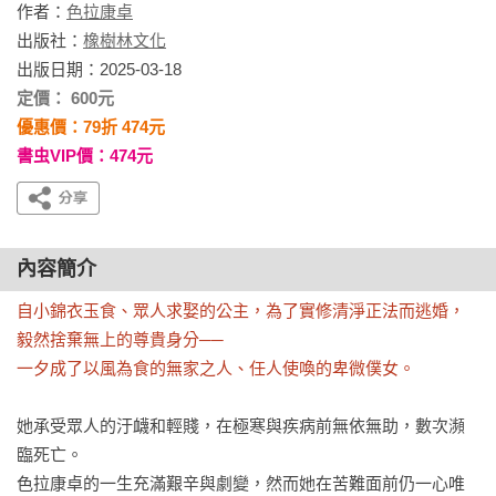
作者：
色拉康卓
出版社：
橡樹林文化
出版日期：2025-03-18
定價： 600元
優惠價：79折 474元
書虫VIP價：474元
內容簡介
自小錦衣玉食、眾人求娶的公主，為了實修清淨正法而逃婚，
毅然捨棄無上的尊貴身分──

一夕成了以風為食的無家之人、任人使喚的卑微僕女。
她承受眾人的汙衊和輕賤，在極寒與疾病前無依無助，數次瀕
臨死亡。

色拉康卓的一生充滿艱辛與劇變，然而她在苦難面前仍一心唯