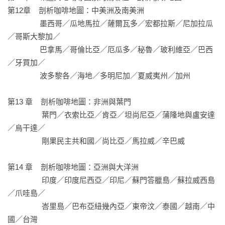
林東源／GABEE.創辦人、首屆世界咖啡大師比賽臺灣冠軍

第12章    剖析咖啡地圖：中美洲及南美洲

許吉東／百萬烘豆師、咖啡大叔

                墨西哥／瓜地馬拉／薩爾瓦多／宏都拉斯／尼加拉瓜
葉怡蘭／飲食生活作家、《Yilan美食生活玩家》網站創辦人

／哥斯大黎加／    

韓懷宗／咖啡學系列作者

                巴拿馬／哥倫比亞／厄瓜多／秘魯／玻利維亞／巴西
（按姓氏筆畫排序）

／牙買加／

                波多黎各／海地／多明尼加／夏威夷州／加州

國外咖啡業界盛讚

「在過去數十載的所有咖啡書籍作家中，僅有他一人以純粹作
第13 章    剖析咖啡地圖：非洲與葉門

家的身分，自1970年代全程參與咖啡領域至今，在超過50年的
                 葉門／衣索比亞／肯亞／坦尚尼亞／蒲隆地與盧安達
時間裡，他見證了「精緻咖啡運動」從萌芽到成長一路上的發
／烏干達／

展歴程，我敢說他絶對是現今品嚐過最多元種類、各種烘焙風
                 剛果民主共和國／尚比亞／馬拉威／辛巴威

格咖啡的人。本書是這位咖啡大探險家的最新著作，也是他寫
得最棒的代表作，透徹地描繪出當下仍持續拓展的咖啡世
第14 章    剖析咖啡地圖：亞洲與大洋洲

界。」──喬治．豪爾（George Howell）／美國精緻咖啡業界
                 印度／印度尼西亞／印尼／蘇門答臘島／蘇拉威西島
資歷近50年的領航者、創新者

／爪哇島／

                 峇里島／巴布亞紐幾內亞／東帝汶／泰國／越南／中
「咖啡大師的傑作！他將畢生的研究和對咖啡的熱愛，傾注在
國／台灣
