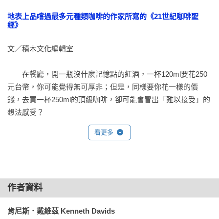
潮直到今日，我敢說他絶對是這個星球上品嚐過最多元種類及
地表上品嚐過最多元種類咖啡的作家所寫的《21世紀咖啡聖
各種烘焙風格咖啡的人，他從1997年到現在持續經管的咖啡評
經》
鑑機構Coffee Review造就了這一切。戴維茲從不滿足於他已然
文／積木文化編輯室

知曉的一切知識，因此他總是往新的岸邊駛去，品嚐來自各個
不同世代咖啡烘焙師的作品，見識傳統品種與最新品種搭配不
　　在餐廳，開一瓶沒什麼記憶點的紅酒，一杯120ml要花250
同後製處理法而產生的萬種風情，甚至從平價膠囊K-Cups到要
元台幣，你可能覺得無可厚非；但是，同樣要你花一樣的價
價一杯破千美金的比賽優勝咖啡，他都涉足其中。

錢，去買一杯250ml的頂級咖啡，卻可能會冒出「難以接受」的
想法感受？

本書是這位咖啡大探險家的最新大作，也是我認為他寫得最棒
的代表作，透徹地描繪出當下仍在持續不斷拓展的咖啡世界。
看更多
　　在美國及其他地區，對兩種飲品類似的期望落差仍舊持續
本書是他珍貴的畢生心血結晶，只要你是熱愛咖啡或是想知道
在發生。人們總在不自覺中，將咖啡與「負擔得起」、「輕鬆
更多的人，我認為你們的書架上都必須要有這一本。

喝」的印象聯結在一起，卻將葡萄酒與高級、奢華享受聯結在
一起？

※本文作者「喬治．豪爾」是精緻咖啡業界資歷將近50年的領
作者資料
航者與創新者，他已獲得美國精緻咖啡協會（SCAA）頒發「終
　　或許，看完這本書能改變你的想法。

身成就奨」，以及歐洲精緻咖啡協會（SCAE）頒發的最高榮譽
肯尼斯．戴維茲 Kenneth Davids
「更好的咖啡世界獎」。