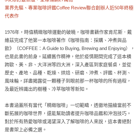
業界先驅、專業咖啡評鑑Coffee Review聯合創辦人近50年終極
代表作
1976年，時值精緻咖啡運動的破曉，咖啡書籍作家肯尼斯．戴
維茲完成了他第一本咖啡著作《咖啡指南：採購、冲煮與品
飲》（COFFEE：A Guide to Buying, Brewing and Enjoying），
也是此書的前身。延續舊作精神，他於疫情期間完成了這本横
跨歐、美、非、大洋洲等四大洲，深入產區到家庭餐桌，並從
歷史、產地、品種、乾燥、烘焙、研磨、沖煮、評鑑、杯測、
風味輪，詳盡揭露從一顆種子到眼前那一杯咖啡的所有過程，
及最近辨識出的樹種、冷萃咖啡等新知。

本書涵蓋所有當代「精緻咖啡」一切範疇，透徹地描繪當前不
斷拓展的咖啡世界，還能幫助讀者提升咖啡品鑑和沖泡技巧。
對於所有熱愛咖啡或渴望深入了解咖啡的人來說，這本書絕對
是書架上必備之選。
