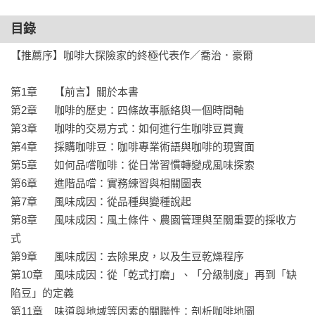
「咖啡大探險家的最新力作！」

目錄
「沒人能比他更清晰、更權威地撰寫咖啡了。」

【推薦序】咖啡大探險家的終極代表作／喬治．豪爾

「他絶對是現今品嚐過最多元種類、各種烘焙風格咖啡的人」

第1章      【前言】關於本書

精緻咖啡寫作先驅  肯尼斯．戴維茲

第2章      咖啡的歷史：四條故事脈絡與一個時間軸

在過去數十年的咖啡書籍作家中，唯有肯尼斯．戴維茲以純粹
第3章      咖啡的交易方式：如何進行生咖啡豆買賣

作家的身分，自1970年代起全程參與咖啡領域。他不僅親身經
第4章      採購咖啡豆：咖啡專業術語與咖啡的現實面

歷了「精緻咖啡運動」，足跡更遍及四大洲，品嚐過各式各樣
第5章      如何品嚐咖啡：從日常習慣轉變成風味探索

的咖啡種類和烘焙風格。自1997年以來，他經營的咖啡評鑑機
第6章      進階品嚐：實務練習與相關圖表

構Coffee Review更成為其深入探索咖啡新風貌的見證。

第7章      風味成因：從品種與變種說起

第8章      風味成因：風土條件、農園管理與至關重要的採收方
台灣咖啡界重磅推薦

式

AD Cafè／咖啡自媒體

第9章      風味成因：去除果皮，以及生豆乾燥程序

Elsa／咖啡因的地圖

第10章    風味成因：從「乾式打磨」、「分級制度」再到「缺
余知奇／Aura微光咖啡負責人、美國精品咖啡協會杯測師Q-
陷豆」的定義

Grader

第11章    味道與地域等因素的關聯性：剖析咖啡地圖
