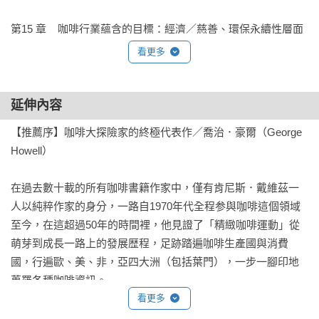
這本重要的著作裡。無論是在專業人士的圖書館，還是咖啡愛
好者的書架上，都要有這本書。」──唐納．尚因荷特（Donald 
第15 章    咖啡行業蘊含的目標：經濟／慈善、環保永續性層面

Schoenholt）／美國Gillies Coffee總裁、SCAA創辦人

第16 章    由烘焙帶來的轉變

看更多
第17 章    令你頭疼的問題：咖啡新鮮度與研磨

第18 章    客制化你的專屬風味：沖煮建議

「專業地引導讀者了解品種、加工、乾燥、烘焙對咖啡風味影
第19 章    是毒藥是靈藥：咖啡與健康

延伸內容
響的複雜方式。」──艾妲．巴特列（Aida Batlle）／薩爾瓦多
第20 章    後記：談談Espresso

咖啡生產者、農場主人

【推薦序】咖啡大探險家的終極代表作／喬治．豪爾（George 
參考資料

Howell）

感謝名單

「無論是仔細研究『蒲隆地處理法』或『二氧化碳靜置法』等
在過去數十載的所有咖啡書籍作家中，僅有肯尼斯．戴維茲一
奧祕，還是直視環境永續性等『邪惡問題』，至今沒人能比他
人以純粹作家的身分，一路自1970年代全程参與咖啡這個領域
更清晰、更權威地撰寫咖啡了。」──彼得．帕克博士（Dr. 
至今，在這超過50年的時間裡，他見證了「精緻咖啡運動」從
萌芽到成長一路上的發展歴程，足跡踏遍咖啡生產國與消費
國，行遍歐、美、非，亞四大洲（包括葉門），一步一腳印地
蒐羅各種咖啡資訊。

看更多
打從1970年代起，戴維兹就開始親身浸淫於每一波的咖啡新浪