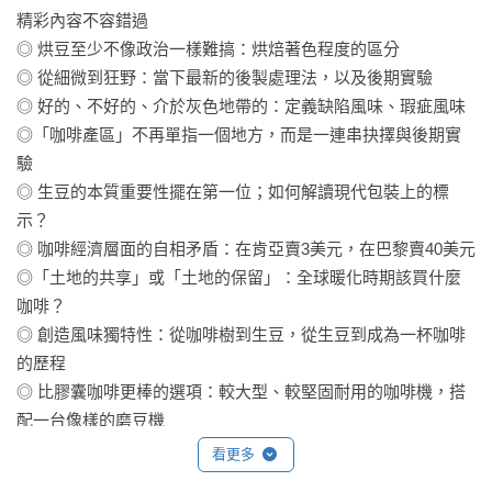
精彩內容不容錯過

◎ 烘豆至少不像政治一樣難搞：烘焙著色程度的區分

◎ 從細微到狂野：當下最新的後製處理法，以及後期實驗

◎ 好的、不好的、介於灰色地帶的：定義缺陷風味、瑕疵風味

◎「咖啡產區」不再單指一個地方，而是一連串抉擇與後期實
驗

◎ 生豆的本質重要性擺在第一位；如何解讀現代包裝上的標
示？

◎ 咖啡經濟層面的自相矛盾：在肯亞賣3美元，在巴黎賣40美元

◎「土地的共享」或「土地的保留」：全球暖化時期該買什麼
咖啡？

◎ 創造風味獨特性：從咖啡樹到生豆，從生豆到成為一杯咖啡
的歷程

◎ 比膠囊咖啡更棒的選項：較大型、較堅固耐用的咖啡機，搭
配一台像樣的磨豆機

◎ 為了「方便」你願意花多少錢？關於膠囊咖啡、莢式咖啡、
看更多
浸泡包、即溶咖啡的後話
