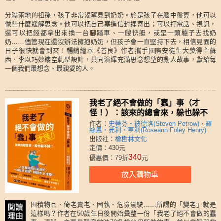
分隔兩地的祖孫，孩子非常渴望見到奶奶。於是孩子在腦中盤算，他可以
做些什麼緩解思念。他可以把自己塞進信封裡寄出；可以打電話、視訊，
還可以把錢都拿出來換一台腳踏車、一艘快艇，或是一頭驢子去找奶
奶……儘管現在還沒辦法擁抱奶奶，但孩子會一直堅持下去，相信見面的
日子很快就會到來！暢銷繪本《善良》作者攜手國際安徒生大獎得主蘇
西．李以巧妙鏤空軋型設計，共同演繹充滿思念想望的動人故事，獻給每
一個我們最想念、最親愛的人。
我老了絕不會做的「蠢」事（才
怪！）：該來的總會來，躲也躲不
掉！
作者：
史蒂芬‧彼德洛(Steven Petrow)
、
羅
絲恩‧弗利‧亨利(Roseann Foley Henry)
出版社：
橡樹林文化
定價：430元
340
優惠價：79折
元
放入購物車
囤積物品、倚老賣老、固執、危險駕駛……所謂的「變老」就是
這樣嗎？作者在50歲生日後開始彙整一份「我老了絕不會做的蠢