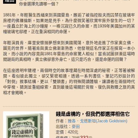
你會選擇先讀哪一個？
1881年，年輕醫生西緬來到英國雷島，邂逅了被指控殺夫而囚禁在玻璃牢
房裡的佛羅倫斯。如果她是兇手，為什麼微笑著欣賞牢房外發生的一切？
一座矗立於海上的沙鐘屋，一樁沉寂已久的命案，而1939年美國加州的某
幢玻璃宅邸裡，正在重演相同的命運。
年輕演員肯．庫里安懷揣夢想來到美國闖蕩，意外地走進了作家奧立佛．
圖克的世界。隨著肯與奧立佛漸漸熟悉，他發現這名作家正在撰寫一本小
說，而小說的內容竟與1881年雷島的命案驚人相似！當肯試圖拼湊這場時
間謎局的真相時，奧立佛卻意外身亡，這只是巧合，還是命運的回聲？
在這座透明牢籠裡，兩個時空的故事埋藏在時間深處的秘密，正等著被解
開。看似彼此獨立，卻又緊密相連，透過一系列書信、筆記巧妙設計的
「對倒」敘事結構，更以「雙頭書」的特殊閱讀體驗，讓讀者在兩個時代
中穿梭、猜測並重組線索，直到最後這場關於背叛、復仇與救贖之旅的真
相才會揭曉。
錢是虛構的，但我們都選擇相信它
作者：
雅各．戈德斯坦(Jacob Goldstein)
出版社：
麥田
定價：420元
332