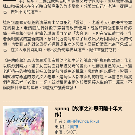
事」清單，主要是觀察當時70多歲父母所做的事，並以機智和趣
味口吻探討人在年老時自然產生的許多變化，想著當自己年老時，提醒自
己，做出不同的選擇。
這份無厘頭又有趣的清單寫出父母犯的「過錯」，老爸將大小便失禁怪罪
在狗身上，老媽因助行器毀了穿著而放棄使用，晚餐時兩位細數關於疼
痛、手術和坐骨神經痛的琳琅滿目問題「大合唱」。但在父母離世後，作
者淚眼婆娑的重新閱讀，意識到這份清單除了反映出父母因固執付出的代
價，也看到自身對父母從老邁轉成生病的恐懼。寫這份清單也為了承諾自
己，在步入銀髮時期時，做出更好的準備與選擇，記住並堅持它們。
《紐約時報》高人氣專欄作家對於老年生活的誠實剖白與明智建議！作者
以精妙洞察力，讓子女嘗試面對年邁父母的變化，也審視自己的人生。變
老所帶來的禮物和刻板印象是無可避免的挑戰，我們如何以優雅、智慧、
幽默和有希望的方式步入老年，是每個人都該面對的課題。本書會幫助我
們重新思考「老化」一詞，並以積極主動的態度迎接人生的下一篇章，不
論處於什麼年齡階段，都能從中獲得啟發！
spring【故事之神恩田陸十年大
作】
作者：
恩田陸(Onda Riku)
出版社：
圓神
定價：540元