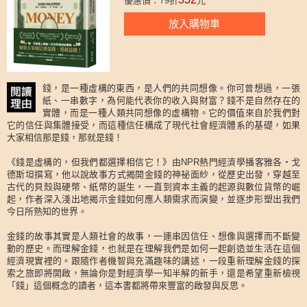
優惠價：79折
元
放入購物車
錢，是一種虛構的東西，是人們的共同想像。你可曾想過，一張
紙、一串數字，為何能代表你的收入與財富？錢不是自然存在的
實體，而是一種人類共同想像的虛構物。它的價值來自於我們對
它的信任與集體接受，而這種信任構成了現代社會經濟體系的基礎，如果
大家相信那是錢，那就是錢！
《錢是虛構的，但我們都選擇相信它！》由NPR熱門經濟學播客雅各・戈
德斯坦撰寫，他以說故事方式揭開金錢的神祕面紗，從歷史出發，穿越至
古代的貝殼與硬幣、紙幣的誕生，一直到資本主義的起源與數位貨幣的崛
起，作者深入淺出地揭示金錢如何應人類需求而演變，並逐步形塑出我們
今日所熟知的世界。
金錢的故事其實是人類社會的故事，一連串因信任、想像與選擇而不斷變
動的歷史。而理解金錢，也就是在理解我們是如何一起創造並生活在這個
經濟現實裡的。跟隨作者機智與充滿趣味的講述，一段重新理解金錢的探
索之旅即將開啟，無論你是對經濟學一知半解的新手，還是希望重新檢視
「錢」這個概念的讀者，這本書都將帶來豐富的啟發與反思。