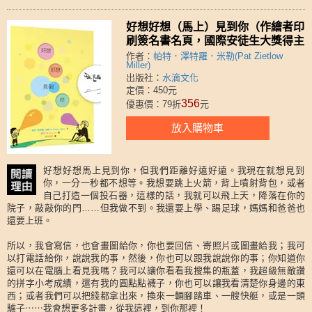
好想好想（馬上）見到你（作繪者印
刷簽名書名頁，國際安徒生大獎得主
蘇西．李，巧妙軋型設計驚喜之作）
作者：
帕特．澤特羅．米勒(Pat Zietlow
Miller)
出版社：
水滴文化
定價：450元
356
優惠價：79折
元
放入購物車
好想好想馬上見到你，但我們距離好遠好遠。我現在就想見到
你，一分一秒都不想等。我想要跳上火箭，背上噴射背包，或者
自己打造一個投石器，這樣的話，我就可以飛上天，降落在你的
院子，敲敲你的門……但我做不到。我還要上學、踢足球，媽媽和爸爸也
還要上班。
所以，我會寫信，也會畫圖給你，你也要回信、寄照片或圖畫給我；我可
以打電話給你，說說我的事，然後，你也可以跟我說說你的事；你知道你
還可以在電腦上看見我嗎？我可以讓你看看我搜集的瓶蓋，我超級無敵讚
的拼字小考成績，還有我的圓點點襪子，你也可以讓我看清楚你身邊的東
西；或者我們可以把錢都拿出來，換來一輛腳踏車、一艘快艇，或是一頭
驢子⋯⋯我會想更多計畫，從我這裡，到你那裡！