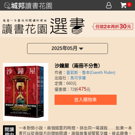
0
2025年05月
沙鐘屋（兩冊不分售）
作者：
蓋若斯．魯本(Gareth Rubin)
出版社：
馬可孛羅
定價：660元
475
優惠價：72折
元
放入購物車
一本對倒小說，兩個錯置的時間，拼出同一場謀殺……如果一本
書可以從兩個方向開始閱讀，兩個故事卻緊緊交織、彼此鏡像，