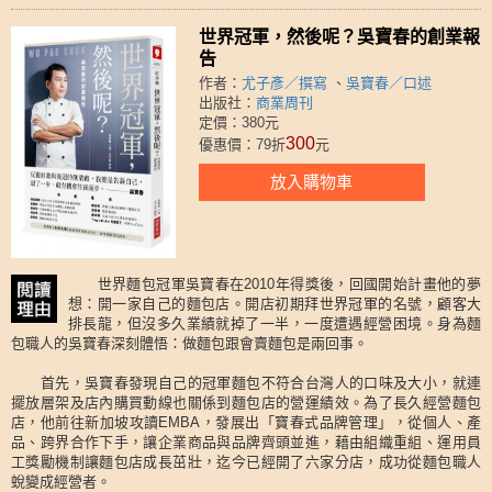
世界冠軍，然後呢？吳寶春的創業報
告
作者：
尤子彥／撰寫
、
吳寶春／口述
出版社：
商業周刊
定價：380元
300
優惠價：79折
元
放入購物車
世界麵包冠軍吳寶春在2010年得獎後，回國開始計畫他的夢
想：開一家自己的麵包店。開店初期拜世界冠軍的名號，顧客大
排長龍，但沒多久業績就掉了一半，一度遭遇經營困境。身為麵
包職人的吳寶春深刻體悟：做麵包跟會賣麵包是兩回事。
首先，吳寶春發現自己的冠軍麵包不符合台灣人的口味及大小，就連
擺放層架及店內購買動線也關係到麵包店的營運績效。為了長久經營麵包
店，他前往新加坡攻讀EMBA，發展出「寶春式品牌管理」，從個人、產
品、跨界合作下手，讓企業商品與品牌齊頭並進，藉由組織重組、運用員
工獎勵機制讓麵包店成長茁壯，迄今已經開了六家分店，成功從麵包職人
蛻變成經營者。