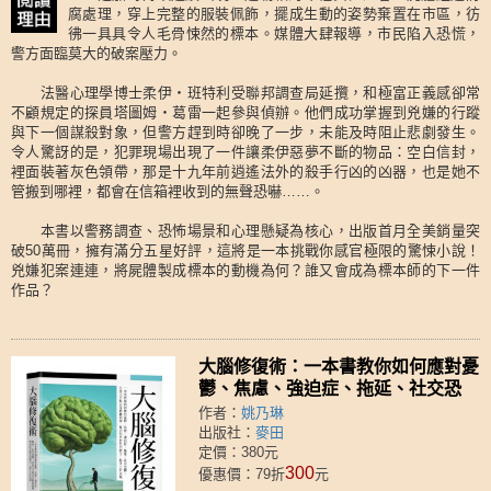
腐處理，穿上完整的服裝佩飾，擺成生動的姿勢棄置在市區，彷
彿一具具令人毛骨悚然的標本。媒體大肆報導，市民陷入恐慌，
警方面臨莫大的破案壓力。
法醫心理學博士柔伊‧班特利受聯邦調查局延攬，和極富正義感卻常
不顧規定的探員塔圖姆‧葛雷一起參與偵辦。他們成功掌握到兇嫌的行蹤
與下一個謀殺對象，但警方趕到時卻晚了一步，未能及時阻止悲劇發生。
令人驚訝的是，犯罪現場出現了一件讓柔伊惡夢不斷的物品：空白信封，
裡面裝著灰色領帶，那是十九年前逍遙法外的殺手行凶的凶器，也是她不
管搬到哪裡，都會在信箱裡收到的無聲恐嚇……。
本書以警務調查、恐怖場景和心理懸疑為核心，出版首月全美銷量突
破50萬冊，擁有滿分五星好評，這將是一本挑戰你感官極限的驚悚小說！
兇嫌犯案連連，將屍體製成標本的動機為何？誰又會成為標本師的下一件
作品？
大腦修復術：一本書教你如何應對憂
鬱、焦慮、強迫症、拖延、社交恐
懼、注意力不集中等精神困擾，幫助
作者：
姚乃琳
你平衡生活壓力、提升工作表現
出版社：
麥田
定價：380元
300
優惠價：79折
元