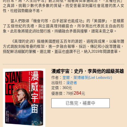
的日常，為「人生而平等」劃上問號。隨著菁英掌握政治，「主權在民」
之真諦，挑戰少數代表多數的質疑。而受害最深則屬社會底層的黑人女
性，社經弱勢翻身不易。
當人們歌頌「機會均等，白手起家也能成功」的「美國夢」，是積累
了五個世紀的洗禮，與立國真理持續磨合，所孕育出代表民主自由的形
象。此形象將隨史詩壯闊行進，持續融合矛盾與撞擊，譜寫未竟之章。
《真理的史詩》描繪美國歷經五百年的源起、過程與成果，以編年體
方式跳脫刻板堆疊的框架，進一步融合報導、採訪、傳記和小說等體裁，
搭配鮮活細膩的筆觸，連比爾‧蓋茲也盛讚不已，納入2019年閱讀書單。
漫威宇宙：史丹．李與他的超級英雄
作者：
里爾．萊博維茨(Liel Leibovitz)
出版社：
漫遊者
定價：360元
284
優惠價：79折
元
已售完，補書中