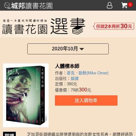
0
2020年10月
人體標本師
作者：
麥克．歐默(Mike Omer)
出版社：
臉譜
定價：380元
300
優惠價：79折
元
放入購物車
芝加哥街頭連續出現慘遭勒殺的年輕女性死者，屍體經過防