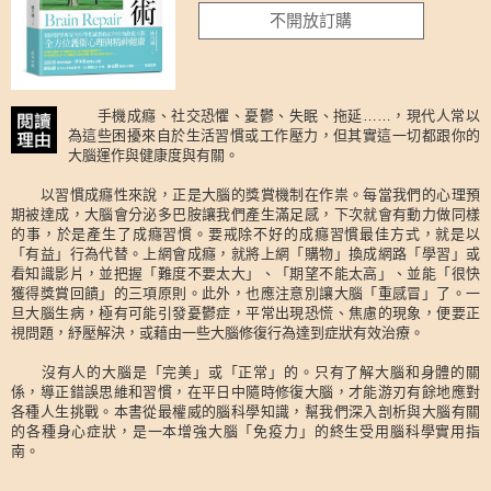
不開放訂購
手機成癮、社交恐懼、憂鬱、失眠、拖延……，現代人常以
為這些困擾來自於生活習慣或工作壓力，但其實這一切都跟你的
大腦運作與健康度與有關。
以習慣成癮性來說，正是大腦的獎賞機制在作祟。每當我們的心理預
期被達成，大腦會分泌多巴胺讓我們產生滿足感，下次就會有動力做同樣
的事，於是產生了成癮習慣。要戒除不好的成癮習慣最佳方式，就是以
「有益」行為代替。上網會成癮，就將上網「購物」換成網路「學習」或
看知識影片，並把握「難度不要太大」、「期望不能太高」、並能「很快
獲得獎賞回饋」的三項原則。此外，也應注意別讓大腦「重感冒」了。一
旦大腦生病，極有可能引發憂鬱症，平常出現恐慌、焦慮的現象，便要正
視問題，紓壓解決，或藉由一些大腦修復行為達到症狀有效治療。
沒有人的大腦是「完美」或「正常」的。只有了解大腦和身體的關
係，導正錯誤思維和習慣，在平日中隨時修復大腦，才能游刃有餘地應對
各種人生挑戰。本書從最權威的腦科學知識，幫我們深入剖析與大腦有關
的各種身心症狀，是一本增強大腦「免疫力」的終生受用腦科學實用指
南。