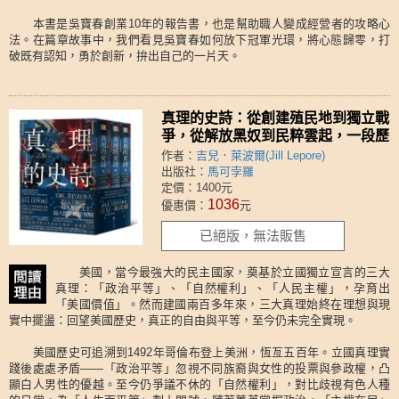
本書是吳寶春創業10年的報告書，也是幫助職人變成經營者的攻略心
法。在篇章故事中，我們看見吳寶春如何放下冠軍光環，將心態歸零，打
破既有認知，勇於創新，拚出自己的一片天。
真理的史詩：從創建殖民地到獨立戰
爭，從解放黑奴到民粹雲起，一段歷
經五百年驗證、淬鍊的美國全史（三
作者：
吉兒．萊波爾(Jill Lepore)
冊套書不分售）
出版社：
馬可孛羅
定價：1400元
1036
優惠價：
元
已絕版，無法販售
美國，當今最強大的民主國家，奠基於立國獨立宣言的三大
真理：「政治平等」、「自然權利」、「人民主權」，孕育出
「美國價值」。然而建國兩百多年來，三大真理始終在理想與現
實中擺盪：回望美國歷史，真正的自由與平等，至今仍未完全實現。
美國歷史可追溯到1492年哥倫布登上美洲，恆亙五百年。立國真理實
踐後處處矛盾——「政治平等」忽視不同族裔與女性的投票與參政權，凸
顯白人男性的優越。至今仍爭議不休的「自然權利」，對比歧視有色人種