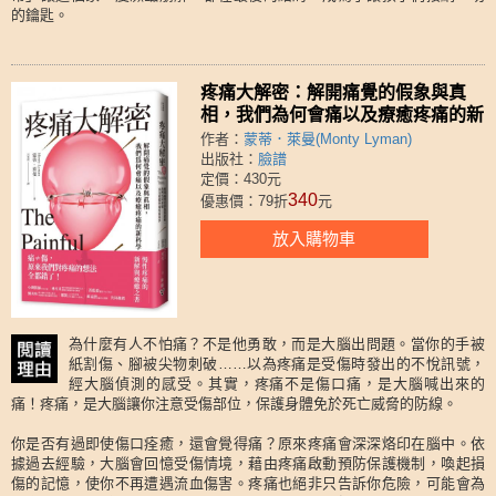
的鑰匙。
疼痛大解密：解開痛覺的假象與真
相，我們為何會痛以及療癒疼痛的新
科學
作者：
蒙蒂．萊曼(Monty Lyman)
出版社：
臉譜
定價：430元
340
優惠價：79折
元
放入購物車
為什麼有人不怕痛？不是他勇敢，而是大腦出問題。當你的手被
紙割傷、腳被尖物刺破……以為疼痛是受傷時發出的不悅訊號，
經大腦偵測的感受。其實，疼痛不是傷口痛，是大腦喊出來的
痛！疼痛，是大腦讓你注意受傷部位，保護身體免於死亡威脅的防線。
你是否有過即使傷口痊癒，還會覺得痛？原來疼痛會深深烙印在腦中。依
據過去經驗，大腦會回憶受傷情境，藉由疼痛啟動預防保護機制，喚起損
傷的記憶，使你不再遭遇流血傷害。疼痛也絕非只告訴你危險，可能會為