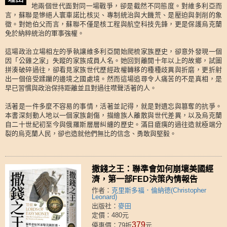
地兩個世代面對同一場戰爭，卻是截然不同態度。對維多利亞而
言，蘇聯是慘絕人寰車諾比核災、專制統治與大饑荒、是壓迫與剝削的象
徵。對她伯父而言，蘇聯不僅是核工程與航空科技先鋒，更是保護烏克蘭
免於納粹統治的軍事強權。
這場政治立場相左的爭執讓維多利亞開始爬梳家族歷史，卻意外發現一個
因「公雞之家」失蹤的家族成員人名。她回到離開十年以上的故鄉，試圖
拼湊破碎過往，卻看見家族世代歷經政權轉移的種種歧異與折磨，更折射
出一個倍受蹂躪的邊境之國處境。然而這場追尋令人痛苦的不是真相，是
早已習慣與政治保持距離並且對過往噤聲活著的人。
活著是一件多麼不容易的事情，活著並記得，就是對遺忘與篡奪的抗爭。
本書深刻動人地以一個家族創傷，描繪族人離散與世代差異，以及烏克蘭
自二十世紀初至今與俄羅斯層層糾纏的歷史。滿目瘡痍的過往造就極端分
裂的烏克蘭人民，卻也造就他們無比的信念、勇敢與堅毅。
撒錢之王：聯準會如何崩壞美國經
濟，第一部FED決策內情報告
作者：
克里斯多福．倫納德(Christopher
Leonard)
出版社：
麥田
定價：480元
379
優惠價：79折
元