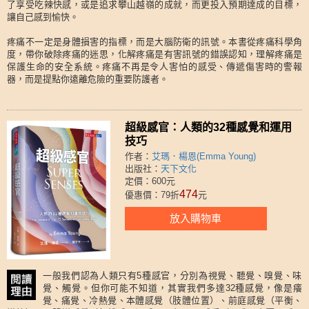
了享受吃辣快感，或是追求攀山越嶺的成就，而更投入預期達成的目標，
讓自己感到愉快。
疼痛不一定是身體損害的指標，而是大腦防衛的訊號。本書從疼痛科學角
度，帶你破除疼痛的迷思，化解疼痛是有害訊號的錯誤認知，理解疼痛是
保護生命的安全系統。疼痛不再是令人害怕的感受、傳遞傷害時的警報
器，而是提點你遠離危險的重要防護者。
超級感官：人類的32種感覺和運用
技巧
作者：
艾瑪．楊恩(Emma Young)
出版社：
天下文化
定價：600元
474
優惠價：79折
元
放入購物車
一般我們認為人類只有5種感官，分別為視覺、聽覺、嗅覺、味
覺、觸覺。但你可能不知道，其實我們多達32種感覺，像是癢
覺、痛覺、冷熱覺、本體感覺（肢體位置）、前庭感覺（平衡、