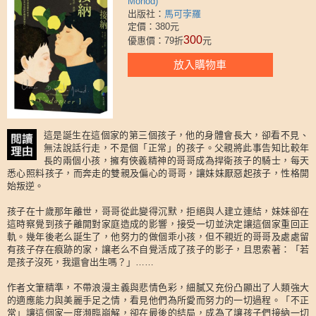
Monod)
出版社：
馬可孛羅
定價：380元
300
優惠價：79折
元
放入購物車
這是誕生在這個家的第三個孩子，他的身體會長大，卻看不見、
無法說話行走，不是個「正常」的孩子。父親將此事告知比較年
長的兩個小孩，擁有俠義精神的哥哥成為捍衛孩子的騎士，每天
悉心照料孩子，而奔走的雙親及偏心的哥哥，讓妹妹厭惡起孩子，性格開
始叛逆。
孩子在十歲那年離世，哥哥從此變得沉默，拒絕與人建立連結，妹妹卻在
這時察覺到孩子離開對家庭造成的影響，接受一切並決定讓這個家重回正
軌。幾年後老么誕生了，他努力的做個乖小孩，但不親近的哥哥及處處留
有孩子存在痕跡的家，讓老么不自覺活成了孩子的影子，且思索著：「若
是孩子沒死，我還會出生嗎？」……
作者文筆精準，不帶浪漫主義與悲情色彩，細膩又充份凸顯出了人類強大
的適應能力與美麗手足之情，看見他們為所愛而努力的一切過程。「不正
常」讓這個家一度瀕臨崩解，卻在最後的結局，成為了讓孩子們接納一切