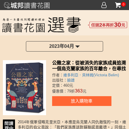
0
2023年04月
公雞之家：從被消失的家族成員追溯
一個烏克蘭家族的百年離合，在尋找
自我的碎片中回望邊境之國的記憶與
作者：
維多利亞．貝林姆(Victoria Belim)
哀愁
出版社：
臉譜
定價：460元
363
優惠價：79折
元
放入購物車
2014年俄軍侵略克里米亞，本應是烏克蘭人同仇敵愾的一刻，維
多利亞的伯父竟說：「我們家族應該對蘇聯感恩戴德。」同個土