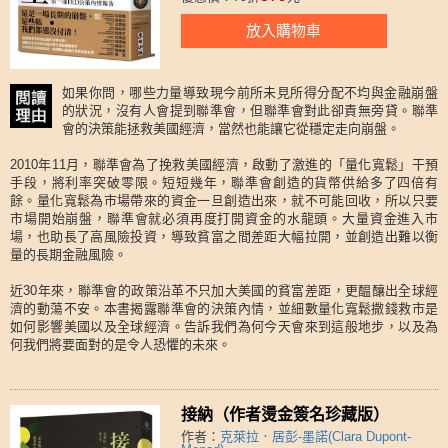
放入購物車
如果你問，哪些力量導致現今前所未見所得分配不均與金融崩盤
的狀況，沒有人會提到聯準會，但聯準會對此卻責無旁貸。聯準
會的決策能拯救美國經濟，當然也能讓它從穩定走向崩盤。
2010年11月，聯準會為了挽救美國經濟，啟動了激進的「量化寬鬆」干預
手段，將利率突破零限。短短幾年，聯準會創造的貨幣供給多了四倍有
餘。量化寬鬆為市場帶來的資金一旦創造出來，就不可能回收，所以只要
市場開始崩盤，聯準會就必須再度打開資金的水龍頭。大量資金進入市
場，也助長了高風險投資，導致貧富之間差距大幅拉開，並創造出難以衡
量的長期金融風險。
近30年來，聯準會的政策沿革不只加大美國的貧富差距，更醖釀出全球經
濟的動蕩不安。本書揭露聯準會的決策內情，並細數量化寬鬆撒錢救市是
如何影響美國以及全球經濟。告訴我們為何今天會來到這般地步，以及為
何我們將要面對的是令人恐懼的未來。
接納（作者燙金簽名珍藏版）
作者：
克萊拉．居彭-墨諾(Clara Dupont-