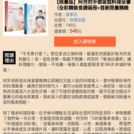
【限量版】阿芳的手做家庭料理全書
（全彩精裝食譜兩冊+首刷限量精緻
防水桌巾）
作者：
蔡季芳
出版社：
商周出版
定價：740元
548
優惠價：
元
放入購物車
「今天煮什麼？」想在家自己做料理，最痛苦的莫過於每天的菜
色變化。但，這些其實一點都不困難。阿芳的「餐桌拉霸學」讓
料理變化、隨點、不怕難，每個人都能輕鬆享受365天幸福好味
道。
阿芳老師是台灣婆婆媽媽公認親切又超人氣的料理達人。書中簡單好操作
的料理風格，讓再忙碌的現代人，都可以依照食譜煮上一桌好菜。她以湯
魚肉豆蛋菜六大菜色分類，除了可達到營養搭配均衡，還可任意交錯出千
變萬化的組合與驚喜，再依家人的愛好加點微調或創意，輕鬆解決困擾大
家的餐桌問題。
除了餐桌料理訣竅，在手做中體驗生活滋味也是阿芳所追求的。食物療癒
了我們每一天日常，也創造回憶與感動。阿芳的「190道餐桌食譜」加上
「90道過生活料理」，從餐桌料理，到甜點、小吃、異國美食……帶我們
以手做串起生活每個片段，讓料理蘊含溫度、心意、記憶與傳承。透過這