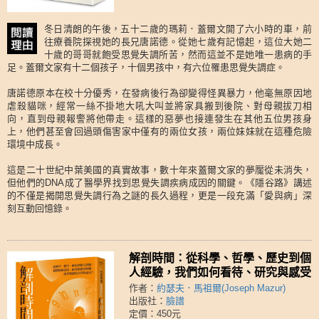
冬日清朗的午後，五十二歲的瑪莉．蓋爾文開了六小時的車，前
往療養院探視她的長兄唐諾德。從她七歲有記憶起，這位大她二
十歲的哥哥就飽受思覺失調所苦，然而這並不是她唯一患病的手
足。蓋爾文家有十二個孩子，十個男孩中，有六位罹患思覺失調症。
唐諾德原本在校十分優秀，在發病後行為卻變得怪異暴力，他毫無原因地
虐殺貓咪，經常一絲不掛地大吼大叫並將家具搬到後院、對母親拔刀相
向，直到母親報警將他帶走。這樣的惡夢也接連發生在其他五位男孩身
上，他們甚至會回過頭傷害家中僅有的兩位女孩，兩位妹妹就在這種危險
環境中成長。
這是二十世紀中葉美國的真實故事，數十年來蓋爾文家的夢魘從未消失，
但他們的DNA成了醫學界找到思覺失調疾病成因的關鍵。《隱谷路》講述
的不僅是揭開思覺失調行為之謎的長久過程，更是一段充滿「愛與病」深
刻互動回憶錄。
解剖時間：從科學、哲學、歷史到個
人經驗，我們如何看待、研究與感受
時間，思考時間的真實與虛幻？
作者：
約瑟夫．馬祖爾(Joseph Mazur)
出版社：
臉譜
定價：450元