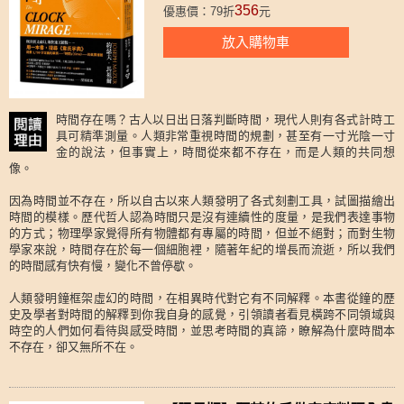
356
優惠價：79折
元
放入購物車
時間存在嗎？古人以日出日落判斷時間，現代人則有各式計時工
具可精準測量。人類非常重視時間的規劃，甚至有一寸光陰一寸
金的說法，但事實上，時間從來都不存在，而是人類的共同想
像。
因為時間並不存在，所以自古以來人類發明了各式刻劃工具，試圖描繪出
時間的模樣。歷代哲人認為時間只是沒有連續性的度量，是我們表達事物
的方式；物理學家覺得所有物體都有專屬的時間，但並不絕對；而對生物
學家來說，時間存在於每一個細胞裡，隨著年紀的增長而流逝，所以我們
的時間感有快有慢，變化不曾停歇。
人類發明鐘框架虛幻的時間，在相異時代對它有不同解釋。本書從鐘的歷
史及學者對時間的解釋到你我自身的感覺，引領讀者看見橫跨不同領域與
時空的人們如何看待與感受時間，並思考時間的真諦，瞭解為什麼時間本
不存在，卻又無所不在。