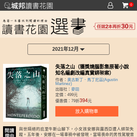
0
2021年12月
失落之山（獲獎燒腦影集原著小說
知名編劇改編真實綁架案）
作者：
奧古斯丁．馬丁尼茲(Agustin
Martinez)
出版社：
麥田
定價：499元
394
優惠價：79折
元
放入購物車
與世隔絕的庇里牛斯山腳下，小女孩安娜與露西亞遭人綁架失
蹤。五年後，安娜在一場車禍中被發現，當場喪命的男性駕駛曾