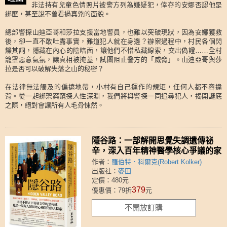
非法持有兒童色情照片被警方列為嫌疑犯，倖存的安娜否認他是
綁匪，甚至說不曾看過真兇的面貌。
總部警探山迪亞哥和莎拉支援當地警員，也難以突破現狀，因為安娜獲救
後，卻一直不敢吐露事實，難道犯人就在身邊？辦案過程中，村民各個閃
爍其詞，隱藏在內心的陰暗面，讓他們不惜私藏線索，交出偽證……全村
籠罩惡意氣氛，讓真相被掩蓋，試圖阻止警方的「威脅」。山迪亞哥與莎
拉是否可以破解失落之山的秘密？
在法律無法觸及的偏遠地帶，小村有自己運作的規矩，任何人都不容違
背。從一起綁架案窺探人性深淵，我們將與警探一同追尋犯人，揭開謎底
之際，絕對會讓所有人毛骨悚然。
隱谷路：一部解開思覺失調遺傳祕
辛，深入百年精神醫學核心爭議的家
庭調查史
作者：
羅伯特．科爾克(Robert Kolker)
出版社：
麥田
定價：480元
379
優惠價：79折
元
不開放訂購