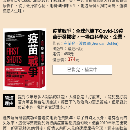
套搭配QR Code示範影片的全彩料理全書，一起用食物為家人打造營養健
康條件，從手做抒發心情、用料理回味人生，創造每個人獨特密碼，體驗
濃濃人生味。
疫苗戰爭：全球危機下Covid-19疫
苗研發揭密，一場由科學家、企業、
政府官員交織而成的權力遊戲與英雄
作者：
布蘭登．波瑞爾(Brendan Buhler)
史詩
出版社：聯經出版
定價：450元
374
優惠價：
元
已售完，補書中
提到今年最多人討論的話題，大概會是「打疫苗」。關於施打疫
苗有著各種看法與論述，檯面下的政治角力更是複雜。但是對於
疫苗本身，我們究竟認識多少？
過去疫苗研發成功並普遍使用要花費數年，除了費時太長外，還有極高的
失敗率，這使得藥廠對於流行病疫苗製造興趣缺缺。但自2019年年底出現
第一起新冠肺炎病例後，疫情以前所未見的速度席捲全球，奪走無數生