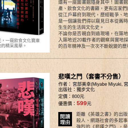
還有一座圖書館隱身其中！圖書
產、飲食文化的書籍，更有店家們
從江戶幕府到現代，歷經戰爭、
是一個讓我們得以窺見日本從舊
生生的生活與文化史。
不論你是否親自到過現場，在築
入築地近20載作者的觀察與實地
光，一窺飲食文化寶庫
地的精采風華。
的百年精神及一次次不斷蛻變的歷
悲嘆之門（套書不分售）
作者：
宮部美幸(Miyabe Miyuki,
出版社：
獨步文化
定價：800元
599
優惠價：
元
距離《英雄之書》的出版
殺人、網路社會的多起事
強烈的《悲嘆之門》，是