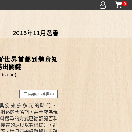
0
2016年11月選書
？從世界首都到體育知
勝出關鍵
stone)
已售完，補書中
具愈來愈多元的時代，
成為網路的代名詞，甚至成為現
料搜尋的方式已從翻閱百科
科，搜尋的速度以數倍提升，網
然而，姑且不論網路資料正確