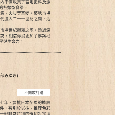
館內不僅收集了當地史料及漁
的各類型食譜。
地震、火災等巨變，築地市場
時代邁入二十一世紀之間，活
地市場世紀搬遷之際，透過深
採訪，相信你能更加了解築地
程與生命力。
 宮部みゆき)
不開放訂購
七年，震撼日本全國的連續
件，有別於以往、推理色彩
一部非常特別的奇幻設定揉