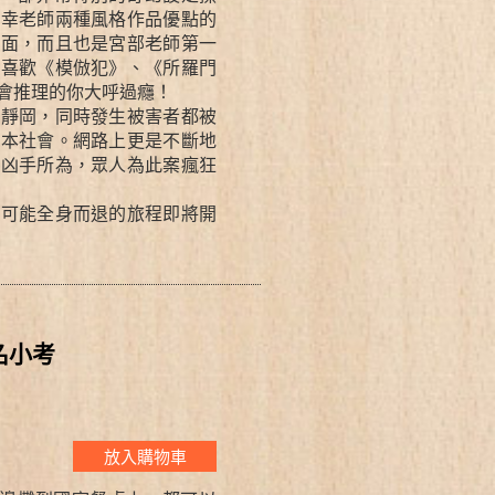
美幸老師兩種風格作品優點的
兩面，而且也是宮部老師第一
讓喜歡《模倣犯》、《所羅門
會推理的你大呼過癮！
、靜岡，同時發生被害者都被
日本社會。網路上更是不斷地
名凶手所為，眾人為此案瘋狂
無可能全身而退的旅程即將開
名小考
放入購物車