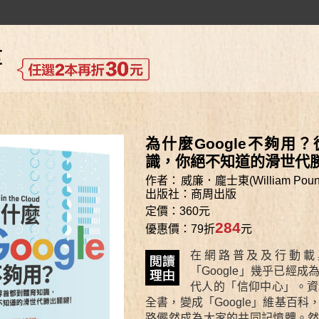
為什麼Google不夠用
識，你絕不知道的滑世代
作者：
威廉．龐士東(William Pound
出版社：
商周出版
定價：360元
284
優惠價：79折
元
在網路普及及行動載
「Google」幾乎已經
代人的「信仰中心」。資
全書，變成「Google」維基百
路儼然成為大家的共同記憶體。