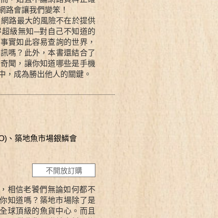
網路會讓我們變笨！
你，網路最大的風險不在於提供
得超級無知─對自己不知道的
個事實如此容易查詢的世界，
資訊嗎？此外，本書還結合了
事奇聞，讓你知道哪些是手機
中，成為勝出他人的關鍵。
O)
、
築地魚市場銀鱗會
不開放訂購
，相信老饕們無論如何都不
你知道嗎？築地市場除了是
全球頂級的魚貨中心。而且