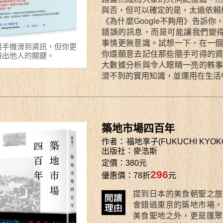
與否，但可以確定的是，太過依賴
《為什麼Google不夠用》告訴
錯誤的訊息，而是可能讓我們變
事情更無意識。試想一下，在一
用手機滑到資訊，但你更
你還願意去記住那些隨手可得的
勝出他人的關鍵。
大數據分析與令人眼睛一亮的軼
滑不到的實用知識，並運用在生活
築地市場四百年
作者：
福地享子(FUKUCHI KYOK
出版社：
麥浩斯
定價：380元
296
優惠價：78折
元
提到日本的美食朝聖之旅
會錯過東京的築地市場。
美食聖地之外，更是匯聚