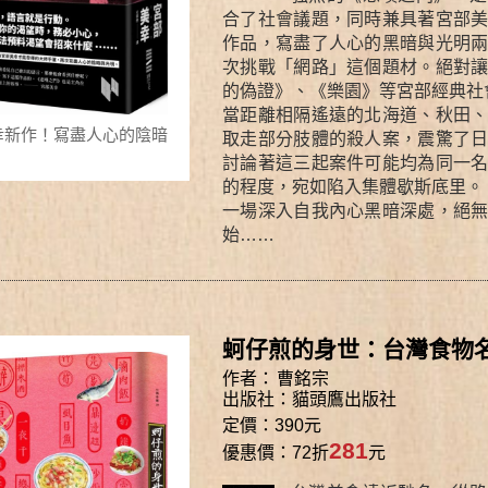
合了社會議題，同時兼具著宮部
作品，寫盡了人心的黑暗與光明
次挑戰「網路」這個題材。絕對
的偽證》、《樂園》等宮部經典社
當距離相隔遙遠的北海道、秋田
幸新作！寫盡人心的陰暗
取走部分肢體的殺人案，震驚了
。
討論著這三起案件可能均為同一
的程度，宛如陷入集體歇斯底里。
一場深入自我內心黑暗深處，絕
始……
蚵仔煎的身世：台灣食物
作者：
曹銘宗
出版社：
貓頭鷹出版社
定價：390元
281
優惠價：72折
元