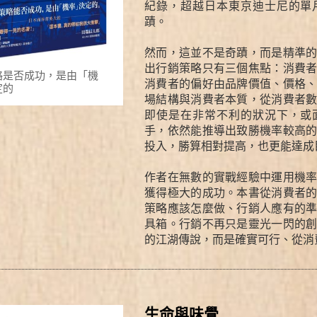
紀錄，超越日本東京迪士尼的單
蹟。
然而，這並不是奇蹟，而是精準
出行銷策略只有三個焦點：消費
略是否成功，是由「機
消費者的偏好由品牌價值、價格
定的
場結構與消費者本質，從消費者
即使是在非常不利的狀況下，或
手，依然能推導出致勝機率較高
投入，勝算相對提高，也更能達成
作者在無數的實戰經驗中運用機
獲得極大的成功。本書從消費者
策略應該怎麼做、行銷人應有的
具箱。行銷不再只是靈光一閃的
的江湖傳說，而是確實可行、從消
生命與味覺