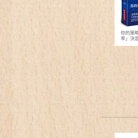
你的策
率」決