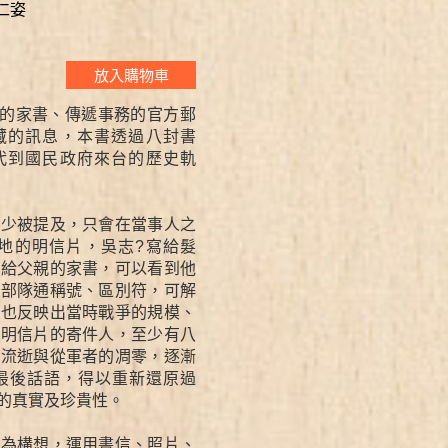
仁姿
放入購物車
的家書、傳遞事務的官方郵
藏的訊息，本書透過八封書
代到國民政府來台的歷史軌
很少被提及，只會在當事人之
地的明信片，吳志?寫給髮
名給父親的家書，可以看到他
的部隊通稱號、區別符，可解
，也反映出當時戰爭的規模、
張明信片的寄件人，至少有八
間流逝與從軍者的凋零，逐漸
最後話語，得以重新還原過
的真實及珍貴性。
料為構想，運用書信、照片、