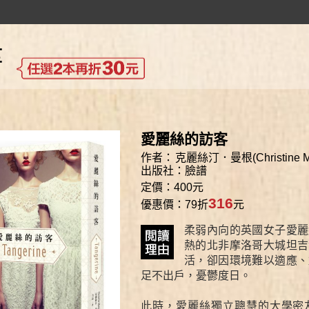
愛麗絲的訪客
作者：
克麗絲汀．曼根(Christine M
出版社：
臉譜
定價：400元
316
優惠價：79折
元
柔弱內向的英國女子愛麗
熱的北非摩洛哥大城坦吉
活，卻因環境難以適應、
足不出戶，憂鬱度日。
此時，愛麗絲獨立聰慧的大學密