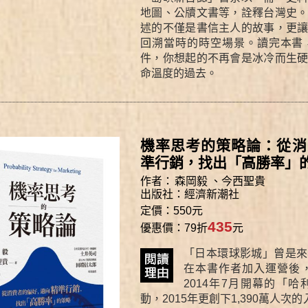
地圖、公牘文書等，詮釋台灣史
述的不僅是書信主人的故事，更
回溯當時的時空場景。讀完本書
件，你想起的不再會是冰冷而生
命溫度的過去。
機率思考的策略論：從消
準行銷，找出「高勝率」
作者：
森岡毅
、
今西聖貴
出版社：
經濟新潮社
定價：550元
435
優惠價：79折
元
「日本環球影城」曾是來
在本書作者加入運營後，
2014年7月開幕的「
動，2015年更創下1,390萬人次