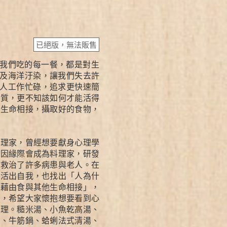
已絕版，無法販售
我們吃的每一餐，都是對生
及海洋汙染，讓我們失去許
人工作忙碌，追求更快速簡
本質，更不知該如何才能活得
他生命相接，攝取好的食物，
料理家，曾經想要獻身心理學
卻因緣際會成為料理家，研發
也救治了許多病患與老人。在
中活出自我，也找出「人為什
命藉由食與其他生命相接」，
慧，希望大家懷抱想要看到心
料理。糙米湯、小魚乾高湯、
湯、牛筋鍋、蛤蜊法式清湯、