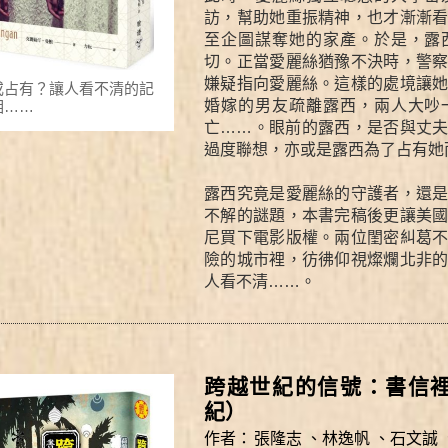
訪，幫助她重振精神，也才漸漸
至企圖謀奪她的家產。於是，露
切。正當愛麗絲猶豫不決時，警
嫌疑指向愛麗絲。這樣的處境讓
或占有？讓人看不清的記
婚嫁的男友疏離露西，兩人大吵
相……
亡……。眼前的露西，是否與丈
過度聯想，亦或是露西為了占有她
露西究竟是愛麗絲的守護者，還
不解的謎題，本書完稿後更讓美
尼買下電影版權。兩位閨密糾葛
險的城市裡，彷彿仰視燦爛北非
人看不清……。
跨越世紀的信號：書信裡的
紀）
作者：
張隆志
、
林逸帆
、
石文誠