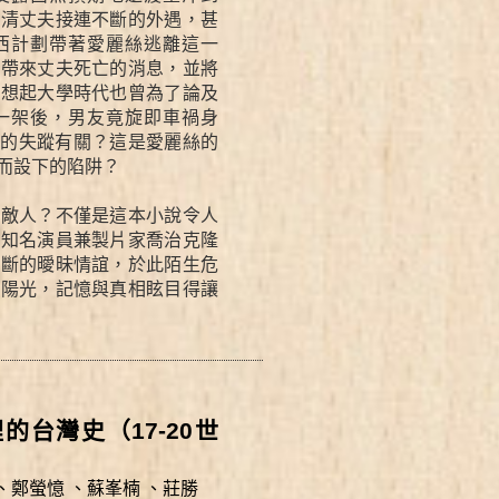
看清丈夫接連不斷的外遇，甚
西計劃帶著愛麗絲逃離這一
察帶來丈夫死亡的消息，並將
她想起大學時代也曾為了論及
一架後，男友竟旋即車禍身
夫的失蹤有關？這是愛麗絲的
而設下的陷阱？
是敵人？不僅是這本小說令人
國知名演員兼製片家喬治克隆
不斷的曖昧情誼，於此陌生危
的陽光，記憶與真相眩目得讓
台灣史（17-20世
、
鄭螢憶
、
蘇峯楠
、
莊勝