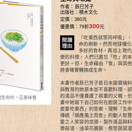
作者：
辰巳芳子
出版社：
積木文化
定價：380元
300
優惠價：79折
元
「吃東西就等同呼吸」，
命的刷新。然而地球暖化
多好的食材，再加上現代
便的料理，人們已遺忘「吃」的
更好。但，生命藉由「食」與其
將會確實轉換成生命。
本書作者辰巳芳子是日本國寶級
與教育的她原本並不喜歡料理，
的湯品不僅養護了病重的父親，
們生命的，正是味覺
書中她寫下自己如何在廚房工作
麼要吃東西」的答案，理解「生
傳遞「順應風土而食」的動人智
愛之人笑容的念頭，製作湯品與
香菇湯、油菜花蓋飯、根莖蔬菜