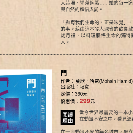
大蒜湯、粥茶碗蒸……她的每一
與自然的體悟與愛。
「撫育我們生命的，正是味覺」
的事。藉由這本發人深省的飲食
歲月裡，以料理體悟生命的獨特
人。
門
作者：
莫欣．哈密(Mohsin Hamid)
出版社：寂寞
定價：360元
299
優惠價：
元
當今世界最需要的一本小
在動盪不安之中，看見溫
在一座動盪不安的無名城市，獨