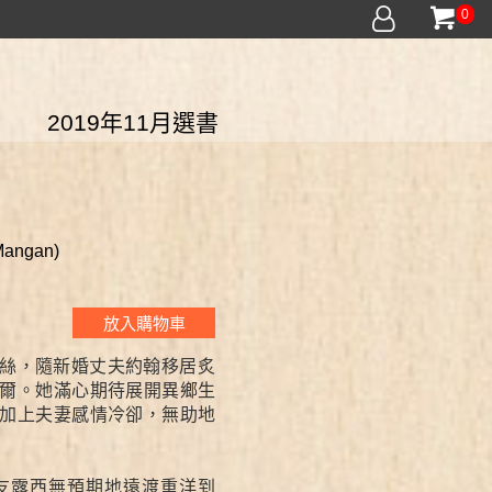
0
2019年11月選書
angan)
放入購物車
絲，隨新婚丈夫約翰移居炙
爾。她滿心期待展開異鄉生
加上夫妻感情冷卻，無助地
友露西無預期地遠渡重洋到