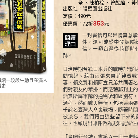
全
、
陳柏棕
、
曾獻緯
、
黃
出版社：
貓頭鷹出版社
定價：490元
353
優惠價：72折
元
一封書信可以是情真意摯
件，還可能從中發掘隱
信，一窺台灣從荷蘭時
跡。
日治時期台籍日本兵的戰時記憶
間憶起。藉由兩張來自菲律賓戰
解讀一段段生動且充滿人
妻、賴文質和賴阿宣兄弟共同署
灣史
們對親友的牽掛。而憑藉郵封上
讀其所屬軍隊的通稱號和區別符
過程。然而戰火無情，包括這兩
千餘名臺灣人命喪戰場。隨著時
被淡忘，我們藉由這些留下來的
往，也顯現出郵件做為史料能留住
「島嶼新台誌」書系以一冊一史