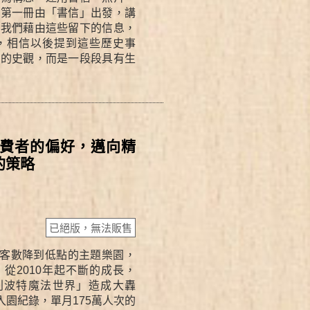
。第一冊由「書信」出發，講
讓我們藉由這些留下的信息，
，相信以後提到這些歷史事
硬的史觀，而是一段段具有生
費者的偏好，邁向精
的策略
已絕版，無法販售
客數降到低點的主題樂園，
從2010年起不斷的成長，
哈利波特魔法世界」造成大轟
的入園紀錄，單月175萬人次的