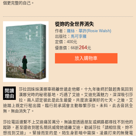
個更完整的自己。
從妳的全世界消失
作者：
羅絲．華許(Rosie Walsh)
出版社：
馬可孛羅
定價：400元
264
優惠價：66折
元
放入購物車
莎拉因妹妹漢娜車禍離世遠走他鄉，十九年後終於鼓起勇氣回到
漢娜兒時的秘密基地，巧遇了艾迪。艾迪充滿魅力，深深吸引莎
拉，兩人認定彼此是此生最愛，共度浪漫美好的七天。之後，艾
迪踏上既定行程出國，臨行前承諾會主動聯繫莎拉。未料，此去音訊全
無，無由消失了。
莎拉電話連繫不上艾迪痛苦萬分，無論是透過朋友或網路都尋找不到他的
蹤跡，甚至還收到匿名簡訊威脅她遠離艾迪，勸誡莎拉「請相信我，妳不
想找到艾迪」。緊接而至的是，陌生身影暗中窺探、凌晨打來的無聲電