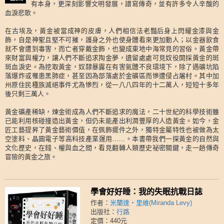
有本身，更深刻影響文明發展，譜寫傳奇，並有許多令人辛酸的
血淚悲歌。
在古埃及，黃金被當成神的皮膚，人們相信法老豔后身上閃耀金漆與金
飾，自是神聖且堅不可摧，護身之外也使身體看來更加動人；以金器飲食
就不會遭到毒害，而亡者穿戴金飾，也變成東地中海常見的習俗。黃金帶
來財富與權力，讓人們不斷追求掏金夢，遺留處處可見奴役開採黃金的斑
斑血淚史。為挖取黃金，奴隸暴露在有害氣體不良環境下，除了遇礦坑陷
落爆炸或罹患黑肺症，甚至因為部落處於金礦區而慘遭侵占屠村。其中加
州原住民種族滅絕事件尤為慘烈，從一八八四年的十二萬人，短短十多年
後只剩三萬人。
黃金礦產稀缺，煉金術成為人們不斷追求的魔法，二十世紀的科學技術雖
已能利用核碰撞造出黃金，但仍未能產出利潤豐厚的人造黃金。如今，金
匠工藝提昇了黃金藝術價值，在佩飾擺件之外，獨特金屬特性也被做為太
空塗料、晶圓電子等高科技產業運用……。本書帶我們一探黃金的自然與
文化歷史，在錢、權與血之間，看見翻轉人類歷史祕密關鍵，走一趟傳奇
冒險的黃金之旅。
學會好好睡：我的失眠抗戰日誌
作者：
米蘭達・里維(Miranda Levy)
出版社：
行路
定價：440元