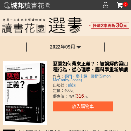
0
2022年09月
惡意如何帶來正義？：被誤解的第四
種行為，從心理學、腦科學重新解讀
人性黑暗面的成因，及翻轉個人與社
作者：
賽門・麥卡錫－瓊斯(Simon
McCarthy-Jones)
會的力量
出版社：
臉譜
定價：400元
316
優惠價：79折
元
放入購物車