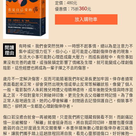
定價：480元
360
優惠價：75折
元
放入購物車
有時候，我們會突然恍神、一時想不起事情，總以為是注意力不
集中或記憶力低下，但小心，這可能是心理創傷倖存者的現象。
生活大小事可能對心理造成龐大壓力，而成長過程中，有些事如
果沒有完善的處理，或強裝鎮定影響了情緒及生理，就可能變成心理創傷
陰影，這些經歷也將成為一輩子揮之不去的傷害。
歲月不一定解決傷害，反而可能隨著我們年紀漸長更加牢固。倖存者通常
表面看起來正常，卻會突然出現失憶或舉止反常等解離狀態，像變了個人
一般。電影製作人朱莉雅兒時遭父母精神虐待，成年後飽受失憶與時序混
亂之苦，不但對童年只剩破碎印象，更完全失去父母離世時記憶。為了像
正常人般地過生活，她的心學會解離，封閉過去記憶保護自己，假裝事不
關己，卻終其一生都是心理創傷倖存者。
傷口若沒癒合就會一再被揭開，只是我們將它隱藏假裝看不到，而創痛記
憶一旦被觸發，「解離」就會挺身而出，將自我認同切碎，層層包覆保護
脆弱的自己好度過生死交關衝擊。本書伴隨無數心理創傷倖存者沉痛告
解，讓我們攜手踏上這趟旅程回溯自我，看見心靈那道傷口，好好擁抱一