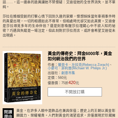
話……，這一連串的詭異讓她不禁懷疑：艾迪從她的全世界消失，並不單
純。
莎拉在婚姻受創的打擊心情下回到久違的家鄉，懷想妹妹當年車禍事件時
的真愛出現，一切的相遇如此不尋常，但相處時光卻又如此真實。艾迪會
是莎拉尋覓多年的生命伴侶？還是刻意喚醒莎拉埋藏心中不欲人知的祕
密？巧遇與失蹤是一場注定，但此刻對於莎拉而言，或許會希望艾迪從未
出現過。
黃金的傳奇史：拜金6000年，黃金
如何統治我們的世界
作者：
蕾貝卡．左拉克(Rebecca Zorach)
、
小麥可．菲利普(Michael W. Philips Jr.)
出版社：
創意市集
定價：560元
420
優惠價：75折
元
不開放訂購
黃金，在許多人眼中是飾品也兼具保值；歷史上的王朝以黃金彰
顯國力、榮耀權貴。人們對黃金的渴望追求，非僅展現於珍藏擁