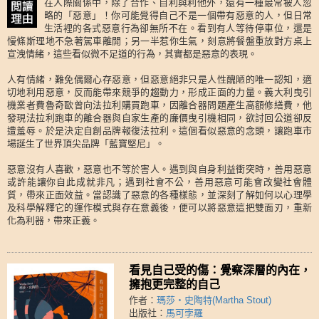
在人際關係中，除了合作、自利與利他外，還有一種最常被人忽
略的「惡意」！你可能覺得自己不是一個帶有惡意的人，但日常
生活裡的各式惡意行為卻無所不在。看到有人等待停車位，還是
慢條斯理地不急著駕車離開；另一半惹你生氣，刻意將餐盤重放對方桌上
宣洩情緒，這些看似微不足道的行為，其實都是惡意的表現。
人有情緒，難免偶爾心存惡意，但惡意絕非只是人性醜陋的唯一認知，適
切地利用惡意，反而能帶來競爭的趨動力，形成正面的力量。義大利曳引
機業者費魯奇歐曾向法拉利購買跑車，因離合器問題產生高額修繕費，他
發現法拉利跑車的離合器與自家生產的廉價曳引機相同，欲討回公道卻反
遭羞辱。於是決定自創品牌報復法拉利。這個看似惡意的念頭，讓跑車市
場誕生了世界頂尖品牌「藍寶堅尼」。
惡意沒有人喜歡，惡意也不等於害人。遇到與自身利益衝突時，善用惡意
或許能讓你自此成就非凡；遇到社會不公，善用惡意可能會改變社會體
質，帶來正面效益。當認識了惡意的各種樣態，並深刻了解如何以心理學
及科學解釋它的運作模式與存在意義後，便可以將惡意這把雙面刃，重新
化為利器，帶來正義。
看見自己受的傷：覺察深層的內在，
擁抱更完整的自己
作者：
瑪莎・史陶特(Martha Stout)
出版社：
馬可孛羅