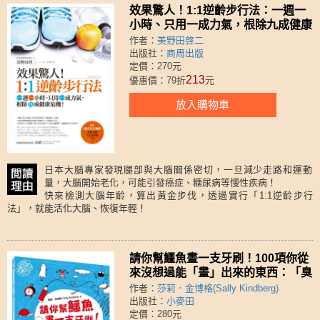
效果驚人！1:1逆齡步行法：一週一
小時、只用一成力氣，根除九成健康
危機！
作者：
美野田啓二
出版社：
商周出版
定價：270元
213
優惠價：79折
元
放入購物車
日本大腦專家發現腿部與大腦關係密切，一旦減少走路和運動
量，大腦開始老化，可能引發癌症、糖尿病等慢性疾病！
快來檢測大腦年齡，算出黃金步伐，透過實行「1:1逆齡步行
法」，就能活化大腦、恢復年輕！
請你幫鱷魚畫一支牙刷！100項你從
來沒想過能「畫」出來的東西：「臭
臭的味道」「準備睡覺的吸血鬼」
作者：
莎莉．金博格(Sally Kindberg)
「一隻快樂的蟲蟲」……100張趣味
出版社：
小麥田
定價：280元
貼紙x無限畫法