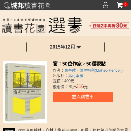
0
2015年12月
窗：50位作家，50種觀點
作者：
馬帝歐．佩里柯利(Matteo Pericoli)
出版社：
馬可孛羅
定價：400元
316
優惠價：79折
元
放入購物車
從東京到柏林、自村上龍到丹尼爾．凱曼，他們望向怎樣的窗景