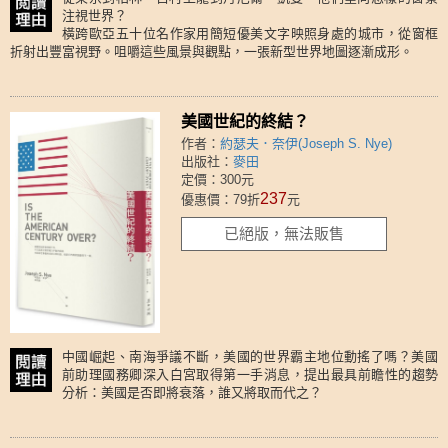
注視世界？
橫跨歐亞五十位名作家用簡短優美文字映照身處的城市，從窗框
折射出豐富視野。咀嚼這些風景與觀點，一張新型世界地圖逐漸成形。
美國世紀的終結？
作者：
約瑟夫．奈伊(Joseph S. Nye)
出版社：
麥田
定價：300元
237
優惠價：79折
元
已絕版，無法販售
中國崛起、南海爭議不斷，美國的世界霸主地位動搖了嗎？美國
前助理國務卿深入白宮取得第一手消息，提出最具前瞻性的趨勢
分析：美國是否即將衰落，誰又將取而代之？