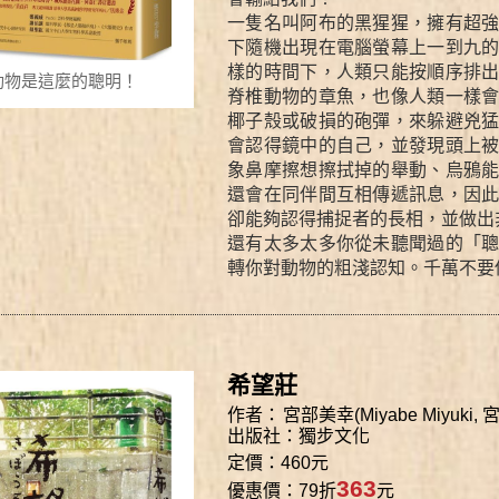
一隻名叫阿布的黑猩猩，擁有超
下隨機出現在電腦螢幕上一到九
樣的時間下，人類只能按順序排
動物是這麼的聰明！
脊椎動物的章魚，也像人類一樣
椰子殼或破損的砲彈，來躲避兇
會認得鏡中的自己，並發現頭上
象鼻摩擦想擦拭掉的舉動、烏鴉
還會在同伴間互相傳遞訊息，因
卻能夠認得捕捉者的長相，並做出
還有太多太多你從未聽聞過的「
轉你對動物的粗淺認知。千萬不要
希望莊
作者：
宮部美幸(Miyabe Miyuki,
出版社：
獨步文化
定價：460元
363
優惠價：79折
元