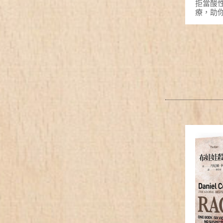
拒當酸
療，助