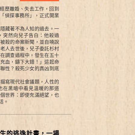
經歷離婚、失去工作，回到
「偵探事務所」，正式開業
後隱藏著不為人知的過去。一
，突然向兒子告白：他殺過
女被殺的命案新聞，並自喃說
。老人去世後，兒子委託杉村
料在調查過程中，發生在五十
門充血，鑄下大錯！」這起命
關聯性？殺死少女的真凶到底
膩描寫現代社會議題，人性的
也在黑暗中看見溫暖的那道
這個世界：即使充滿絕望，也
活。
生的逃逸計畫，一場