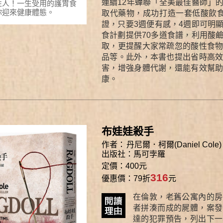
連續12年蟬聯「全美最佳醫師」
性人！一生受用的護胃食
你迎來健康體態。
取代藥物，成功打造一套低酸飲
證，只要3週便有感，4週即可明
食計劃提供70多道食譜，利用酸
取，更提醒大家常疏忽的酸性食
品等。此外，本書也提出省時高
害，增強身體代謝，還能有效幫
康。
布娃娃殺手
作者：
丹尼爾．柯爾(Daniel Cole)
出版社：
馬可孛羅
定價：400元
316
優惠價：79折
元
在倫敦，老舊公寓內的房
者拼湊而成的屍體，案發
達的犯罪預告，列出下一