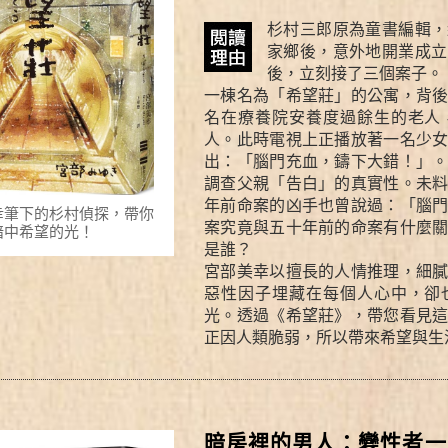
杉村三郎原為童書編輯，
家鄉後，意外地開業成立
後，立刻接了三個案子。
一棟名為「希望莊」的公寓，背
名在療養院安養度過餘生的老人
人。此時電視上正播放著一名少
出：「腦門充血，鑄下大錯！」
調查父親「告白」的真實性。未
年前命案的凶手也曾說過：「腦
幸筆下的杉村偵探，帶你
案究竟與五十年前的命案有什麼
暗中希望的光！
是誰？
宮部美幸以擅長的人情推理，細
惡性因子埋藏在每個人心中，卻
光。透過《希望莊》，帶您看見
正因人類脆弱，所以帶來希望與生
暗房裡的男人：變性者一