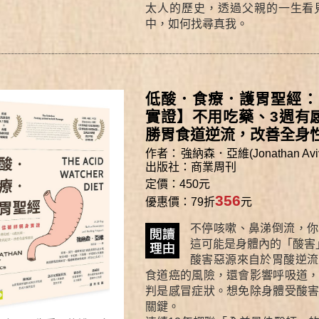
太人的歷史，透過父親的一生看
中，如何找尋真我。
低酸．食療．護胃聖經：
實證】不用吃藥、3週有
勝胃食道逆流，改善全身
作者：
強納森．亞維(Jonathan Aviv
出版社：
商業周刊
定價：450元
356
優惠價：79折
元
不停咳嗽、鼻涕倒流，你
這可能是身體內的「酸害
酸害惡源來自於胃酸逆流
食道癌的風險，還會影響呼吸道
判是感冒症狀。想免除身體受酸
關鍵。