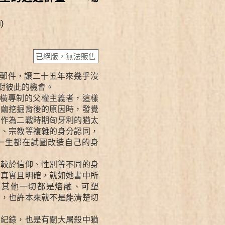
)
已絕版，無法販售
郵件，讓二十五年來幾乎沒
對彼此的機會。
橫專制的父權主義者，這樣
剝繭挖掘背後的原因時，發覺
親作為二戰時期匈牙利的猶太
治、宗教等複雜的身分認同，
一生都在試圖改造自己的身
相較於信仰、性別等不同的身
更真實且明確，就如她書中所
。其他一切都是熔融、可塑
分，也許本來就不是能清楚切
的紀錄，也是有關大屠殺中猶