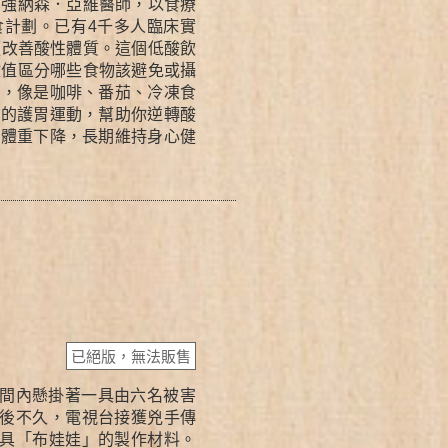
的強納森．亞維醫師，以食療
食計劃。已有4千多人臨床實
顯改善酸性體質。這個低酸飲
鹼值區分哪些食物該避免或攝
物，像是咖啡、番茄、冷凍食
效的護胃運動，幫助你逆轉酸
助體重下降，長期維持身心健
已絕版，無法販售
間內懸掛著一具由六名被害
後不久，電視台接獲兇手傳
具「布娃娃」的製作材料。