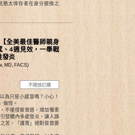
見猶太倖存者在身分變換之
【全美最佳醫師親身
感、4週見效，一舉戰
性發炎
, MD, FACS)
不開放訂購
以為只是小感冒嗎？小心！
」做怪。
，不僅侵害食道，增加罹患
，引發體內多處發炎，讓人誤
害之苦，「護胃」絕對是首要