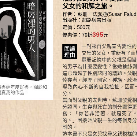
父女的和解之旅。
作者：
蘇珊．法露迪(Susan Faludi
出版社：
網路與書出版
定價：500元
395
優惠價：79折
元
一封來自父親宣告變性的
交集的父女，重新有了面
蘇珊記憶中的父親是個蠻
的男子為什麼要變性？當她抽絲
這已超越了性別認同的議題。父
倖存者，經歷了國家、種族、政
導致內心不斷的自我拉扯，因而
報書評年度好書，關於和
問真我的作品。
分。
當面對父親的去世時，蘇珊發覺
分認同，生存與死亡的劃分顯得
寫：「你若非活著，就是死了
的。」困擾她父親一生的每個身
割的。
這本書不只是女兒找尋父親模樣