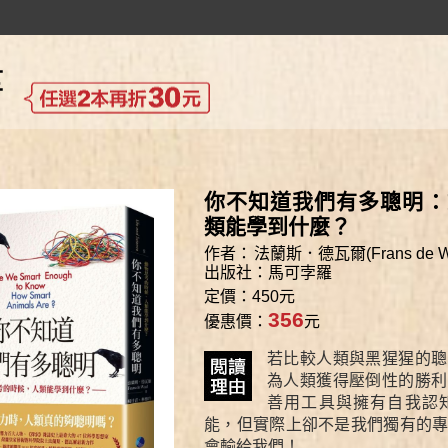
你不知道我們有多聰明：
類能學到什麼？
作者：
法蘭斯．德瓦爾(Frans de W
出版社：
馬可孛羅
定價：450元
356
優惠價：
元
若比較人類與黑猩猩的聰
為人類獲得壓倒性的勝利
善用工具與擁有自我認
能，但實際上卻不是我們獨有的
會輸給我們！