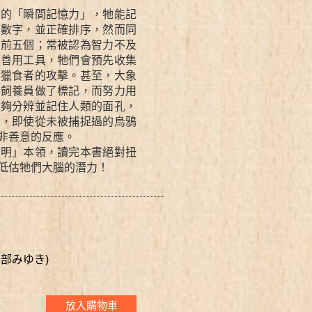
強的「瞬間記憶力」，牠能記
的數字，並正確排序，然而同
出前五個；常被認為智力不及
會善用工具，牠們會預先收集
猛獵食者的攻擊。甚至，大象
被飼養員做了標記，而努力用
能夠分辨並記住人類的面孔，
此，即使從未被捕捉過的烏鴉
非善意的反應。
聰明」本領，讀完本書絕對扭
低估牠們大腦的潛力！
 宮部みゆき)
放入購物車