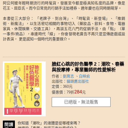
阿公阿嬤年輕時期流行的時髦貨，發展至今都是極具知名度的品牌，像是
花王、屈臣氏。而今日常見的行銷手法如禮券、週年慶也在同時期萌芽。
本書從三大部分： 「老牌子．到台灣」、「時髦貨．新登場」、「推銷
術．新魔法」，以生活密切相關的事物切入（藥妝品、飲料、食物、電器
家具、休閒娛樂、交通工具），再談五花八門的促銷手法，由「點」（單
一事件/商品），串連時代「線」，你會發現老廣告不再只是宣傳遊戲或設
計表演， 更是感知一個時代的重要媒介。
臉紅心跳的好色醫學 2：潮吹、春藥
與按摩棒，專業醫師的性愛解析
作者：
劉育志
、
白映俞
出版社：
貓頭鷹出版社
定價：360元
284
優惠價：79折
元
已絕版，無法販售
你知道「潮吹」的液體是從哪裡來嗎？