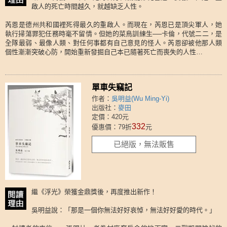
啟人的死亡時間越久，就越缺乏人性。
芮恩是德州共和國裡死得最久的重啟人。而現在，芮恩已是頂尖軍人，她
執行掃蕩罪犯任務時毫不留情。但她的菜鳥訓練生──卡倫，代號二二，是
全隊最弱、最像人類、對任何事都有自己意見的怪人。芮恩卻被他那人類
個性漸漸突破心防，開始重新發掘自己本已隨著死亡而喪失的人性…
單車失竊記
作者：
吳明益(Wu Ming-Yi)
出版社：
麥田
定價：420元
332
優惠價：79折
元
已絕版，無法販售
繼《浮光》榮獲金鼎獎後，再度推出新作！
吳明益說：「那是一個你無法好好哀悼，無法好好愛的時代。」