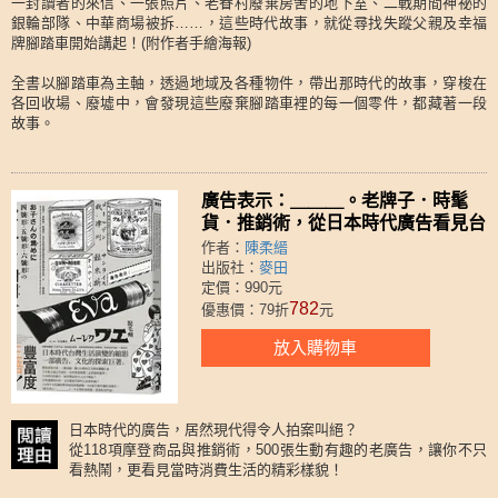
一封讀者的來信、一張照片、老眷村廢棄房舍的地下室、二戰期間神祕的
銀輪部隊、中華商場被拆……，這些時代故事，就從尋找失蹤父親及幸福
牌腳踏車開始講起！(附作者手繪海報)
全書以腳踏車為主軸，透過地域及各種物件，帶出那時代的故事，穿梭在
各回收場、廢墟中，會發現這些廢棄腳踏車裡的每一個零件，都藏著一段
故事。
廣告表示：＿＿＿。老牌子．時髦
貨．推銷術，從日本時代廣告看見台
灣的摩登生活
作者：
陳柔縉
出版社：
麥田
定價：990元
782
優惠價：79折
元
放入購物車
日本時代的廣告，居然現代得令人拍案叫絕？
從118項摩登商品與推銷術，500張生動有趣的老廣告，讓你不只
看熱鬧，更看見當時消費生活的精彩樣貌！