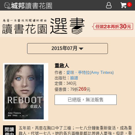
0
2015年07月
重啟人
作者：
愛咪．亭特拉(Amy Tintera)
出版社：
臉譜
定價：340元
269
優惠價：79折
元
已絕版，無法販售
五年前，芮恩在胸口中了三槍；一七八分鐘後重新復活，成為重
啟人，代號一七八。她的各方面機能都比普通人要強。但是，重