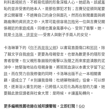
利科直視前方、不輕易低頭的形象深植人心。她認為，該感羞
言。個人隱私即將被撕裂成碎片，該如何做好心理準備？如何
恥的並非受害的她本人，是那些罪犯才對；吉賽兒從頭到尾要
面對剝奪感、以及侷促難安？

求公開審理，不遮掩自己的身分與面孔。然而在新聞畫面與網
路瘋傳的資訊流之中，大眾可能很容易
忽略
另一位與吉賽兒關
　　我的母親重獲自由了──這是她本人的用詞。我在媒體上的
係親近的家庭成員，同樣也置身風暴中心、受到了衝擊。她，
行動，是她重拾自由的原因之一。她說，如果連她自己都以身
就是
卡洛琳．達里安
──受害人與劊子手兩人的女兒。

為受害者為恥的話，那我們是沒辦法幫助受害者的。她是這樣
說的：「卡洛琳，謝謝你為了所有在私人生活領域受害於藥物
卡洛琳筆下的《
你不再是我父親
》以書寫直面傷口和
邪惡
，除
操控之人所付出的一切。我會讓你瞧瞧這場奮鬥的最佳榜
了藉文字自我
療傷
，更要為母親發言，也替為數更多的隱形受
樣。」

害者發聲。在父親形象崩毀的衝擊以及隨之而來家庭潰散的泥
淖中，她堅強地站在母親身後，將斑斑血淚以本書文字留下
紀
　　在浩劫之中，我始終緊握母親的手。

錄
。而在努力自我修復的同時，卡洛琳出版不止一本相關書
籍，還成立了「＃別讓我昏睡：杜絕藥物操控」協會。可以想
　　以下，便是這場浩劫。

見，逐漸浴火重生的她，已將個人災厄化為再出發的力量，她
要藉此敦促讀者與社會大眾：是時候，＃讓羞恥轉向。
—————

更多編輯推薦收錄在城邦讀饗報，立即訂閱！
GO
▍二○二○年十一月二日，星期一
