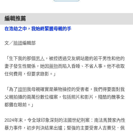
她是個多麼高尚的人啊，我們從沒聽過她誹謗我父親！

編輯推薦
　　最近幾個月，媽媽敦促我保護自己。我奮不顧身投入這場
在浩劫之中，我始終緊握母親的手
戰鬥，試圖遏阻法國的藥物操控行為。在媒體拋頭露面並非易
事。扮演吹哨者的角色，亦有其負面效應。

文／
臉譜
編輯部

　　我汲取力量的泉源，是我母親常說的一句話，這句話很有
「生下我的那個
男人
，被控透過交友網站邀約若干男性和他的
她的個人特色：「繼續相信人生，相信生命會給你最美好的事
妻子發生性關係，她因
藥物
而陷入昏睡、不省人事。他不收取
物。」這句話是不是很天真？恰好相反，這句話使我屹立不
任何費用，但要求錄影。」

搖。

「為了
證明
我母親確實是藥物操控的受害者，我們得要面對我
　　放棄不公開審理是媽媽的決定。所以，這場審判將開放旁
父親拍攝的兩萬份數位檔案，包括照片和影片，殘酷的醜事全
聽。她的理由：這樣才能讓涉案的五十一個男人面對社會集體
都攤在眼前。」

的目光。不公開審理簡直太便宜他們了。他們必須在更多人面
前為自己的行為負責。這決定，我們一起討論了很久。這是她
2024年末，令全球印象深刻的法國世紀刑案：南法馬贊家內性
的選擇，我尊重她的選擇。儘管我很害怕，到時候我們家的案
暴力事件，初步判決結果出爐；堅強的主要受害人吉賽兒．佩
件會暴露在媒體面前。到時一定會洩漏許多細節、流傳許多謊