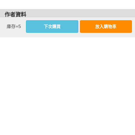
　　我把湯姆載到學校門口，我們差點遲到。我充滿柔情地擁
作者資料
抱他。回到家，煮杯咖啡，連上網路。今天的行程是：開會，
開會，開會。沒完沒了的線上會議。

庫存=5
下次購買
放入購物車
卡洛琳．達里安 Caroline Darian
創立了「#MendorsPas: Stop à la soumission chimique（#別讓
　　上午十一點，我丈夫回到家裡。保羅的工作時段在晚上。
我昏睡：杜絕藥物操控）」協會，藉此為受害者爭取更好的照
他傳了一通簡訊給我父親：「我剛查看二○二一年環法自行車賽
顧，並培訓保健、警察和司法界專業人員。本書是第一本描寫
的路線。我們來規畫一個讓全家開心的目標：明年七月七日，
南法馬贊強暴案的著作，已翻譯為全球逾十八國語種。
你帶孫子去風禿山（Mont Ventoux）的公路看自行車賽好不
好？」他迅速為自己做了午餐，然後睡個午覺。

　　睡醒時，他看見兩通未接來電，電話號碼是沃克呂茲省的
基本資料
市話。

作者：
卡洛琳．達里安(Caroline Darian)
出版社：
臉譜
　　那一刻，就是轉捩點。電話語音留言，像醫院通知家屬時
城邦書號：FS0194

會做的那樣。這個轉捩點，常常是一副嗓音、一張臉孔。壞消
ISBN：9786263156814

息的具體形象，永遠是某個人類。我們一輩子都會記得那個負