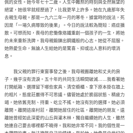
家內性暴力案件往往涉及理智與親情、感性間的拉扯，常隱沒
佩的女性。她今年七十二歲。人生中難熬的時刻與全然無望的
在不為人知的暗影中。作者不敢想像卻仍得提出的問題是，多
絕望，她很早就經歷過了，比我更早上許多。她在九歲那年失
少共犯還逍遙法外？多少受害者不敢或不願出聲？甚至是否有
去親生母親。那是一九六二年一月的寒冬，據當時的說法，死
人渾然不知，可怕的暴行早已發生在自己身上？
因是「一場久病導致的後果」。今日的說法較為簡短：癌症擴
散。可想而知，喪母的悲慟像烙鐵重創一個孩子的一生，將她
的未來重新洗牌。我母親鍛鍊出鋼鐵般的心志。她從不屈服。
她熱愛生命，無論人生給她的是驚喜、抑或出人意料的壞消
息。

　　我父親的罪行東窗事發之後，我母親搬離她和丈夫的房
子，幾乎沒有流淚。五十年的共同生活瞬間破滅……我看著她
打開紙箱、選擇留下哪些家具、清空櫥櫃、拿下原本掛在牆上
的相片，態度莊嚴得不可思議。儘管她處於脆弱狀態、精疲力
竭，她依舊克制、持重、屹立不搖。她沒有別的選擇。她必須
離開。離開這座村莊，離開她居住的社區，離開她的朋友，遠
離她曾經如此深愛的山丘與灌木林，獨自繼續她的人生，雖然
她連自己要去哪裡都不曉得。我和她非常不同。我的個性是一