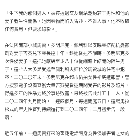
「生下我的那個男人，被控透過交友網站邀約若干男性和他的
妻子發生性關係，她因藥物而陷入昏睡、不省人事。他不收取
任何費用，但要求錄影。」

在法國南部小城馬贊，多明尼克．佩利科以安眠藥搭配抗憂鬱
劑對妻子吉賽兒下藥長達十年，趁她昏迷不醒時，多明尼克多
次性侵妻子，還把她獻給至少八十位從網路上結識的陌生男
子，這些人大多是受邀至佩利科夫婦位於馬贊城的住宅中犯
案。二〇二〇年末，多明尼克在超市偷拍女性裙底遭報警，警
方搜索電子設備查獲大量吉賽兒昏迷期間受害的影片及照片，
得逞多年的性暴力終於事跡敗露。最終被告共計五十一人，從
二〇二四年九月開始，一連四個月、每週開庭五日，這場馬拉
松式的歷史性審判持續進行到二〇二四年十二月初步告一段
落。

近五年前，一通馬贊打來的噩耗電話讓身為性侵加害者之女的