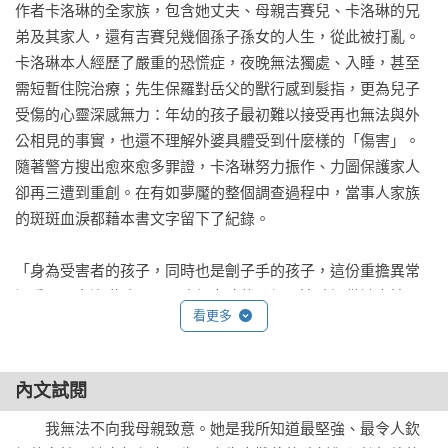
作者卡洛琳的全家族，包含她丈夫、母親吉賽兒、卡洛琳的兄
弟及其家人，還有吉賽兒幾個孫子孫女的人生，從此被打亂。
卡洛琳本人經歷了嚴重的恐慌症，夜晚無法獨處、入睡，甚至
需短暫住院治療；先生保羅對岳父的獸行感到髮指，更為兒子
受傷的心靈深感無力：年幼的孩子最初難以接受再也無法與外
公相見的事實，也還不理解外婆具體受到什麼樣的「傷害」。
隨著警方搜出愈來愈多罪證，卡洛琳努力振作、力圖保護家人
卻再三遭到重創。在有如夢魘的整個調查過程中，當事人家族
的斑斑血淚都藉本書文字留下了紀錄。

「身為受害者的孩子，同時也是劊子手的孩子，這份重擔異常
沉重。」卡洛琳除了要堅強起來陪伴母親，適時提供她支持，
看更多
同時也要面對「父親」形象崩毀造成的衝擊。她在家族災厄的
泥淖中試圖找回力量，也盼這場悲劇可供法國社會引以為鑑
──「藥物操控」在全國乃至全球都是被低估的問題，因此卡洛
內文試閱
琳成立了「＃別讓我昏睡：杜絕藥物操控」協會，以呼籲大眾
留意類似於母親近年來的身體警訊，當心自己、也照顧家人。
　　我無法不向我母親致意。她是我所知道最堅強、最令人欽