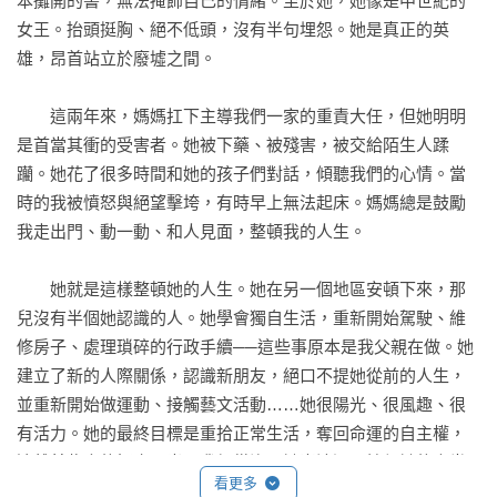
本攤開的書，無法掩飾自己的情緒。至於她，她像是中世紀的
女王。抬頭挺胸、絕不低頭，沒有半句埋怨。她是真正的英
雄，昂首站立於廢墟之間。

　　這兩年來，媽媽扛下主導我們一家的重責大任，但她明明
是首當其衝的受害者。她被下藥、被殘害，被交給陌生人蹂
躪。她花了很多時間和她的孩子們對話，傾聽我們的心情。當
時的我被憤怒與絕望擊垮，有時早上無法起床。媽媽總是鼓勵
我走出門、動一動、和人見面，整頓我的人生。

　　她就是這樣整頓她的人生。她在另一個地區安頓下來，那
兒沒有半個她認識的人。她學會獨自生活，重新開始駕駛、維
修房子、處理瑣碎的行政手續──這些事原本是我父親在做。她
建立了新的人際關係，認識新朋友，絕口不提她從前的人生，
並重新開始做運動、接觸藝文活動……她很陽光、很風趣、很
有活力。她的最終目標是重拾正常生活，奪回命運的自主權，
遠離某些人的好奇目光。我們從沒見她崩潰過。性侵她的人當
看更多
中，有一名愛滋帶原者，在得知這件事時，她也沒有崩潰……