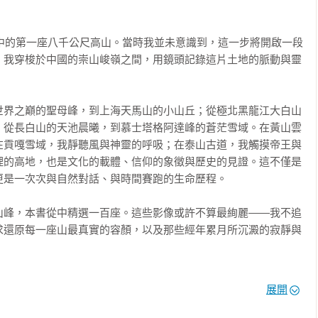
生中的第一座八千公尺高山。當時我並未意識到，這一步將開啟一段
，我穿梭於中國的崇山峻嶺之間，用鏡頭記錄這片土地的脈動與靈
世界之巔的聖母峰，到上海天馬山的小山丘；從極北黑龍江大白山
；從長白山的天池晨曦，到慕士塔格阿達峰的蒼茫雪域。在黃山雲
在貢嘎雪域，我靜聽風與神靈的呼吸；在泰山古道，我觸摸帝王與
理的高地，也是文化的載體、信仰的象徵與歷史的見證。這不僅是
是一次次與自然對話、與時間賽跑的生命歷程。

山峰，本書從中精選一百座。這些影像或許不算最絢麗——我不追
求還原每一座山最真實的容顏，以及那些經年累月所沉澱的寂靜與
2000年，我首次踏上通往布洛德峰的道路，歷經多年波折，直到
展開
按下快門的那一瞬間，自己竟感動到手指有點發抖，那是夢想與堅持
。
