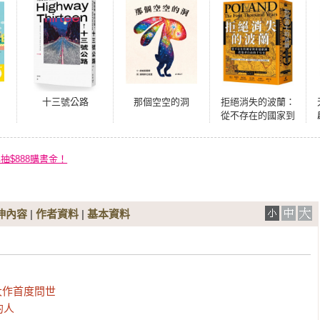
十三號公路
那個空空的洞
拒絕消失的波蘭：
從不存在的國家到
重返歐洲，一段追
尋自由的千年史
再抽$888購書金！
伸內容
|
作者資料
|
基本資料
大作首度問世

的人