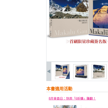
本書適用活動
8月會員日：快用「6折購」賺翻！