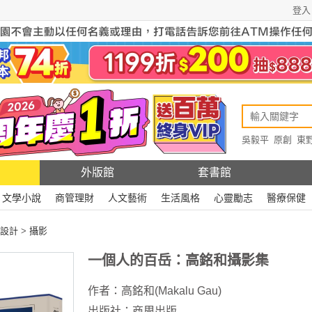
登入
吳毅平
原創
東
原創
Rewire
外版館
套書館
文學小說
商管理財
人文藝術
生活風格
心靈勵志
醫療保健
設計
>
攝影
一個人的百岳：高銘和攝影集
作者：
高銘和(Makalu Gau)
出版社：
商周出版