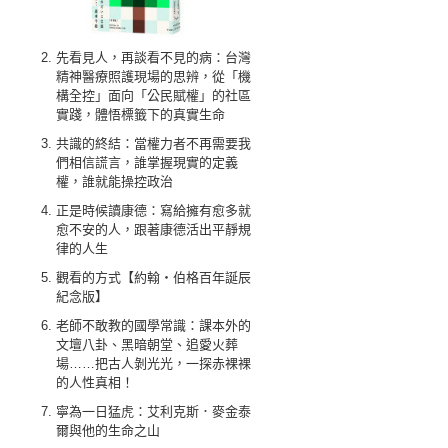
先看見人，再談看不見的病：台灣
精神醫療照護現場的思辨，從「機
構全控」面向「公民賦權」的社區
實踐，體悟標籤下的真實生命
共識的終結：當權力者不再需要我
們相信謊言，誰掌握現實的定義
權，誰就能操控政治
正是時候讀康德：寫給擁有愈多就
愈不安的人，跟著康德活出平靜規
律的人生
觀看的方式【約翰‧伯格百年誕辰
紀念版】
老師不敢教的國學常識：課本外的
文壇八卦、黑暗朝堂、追愛火葬
場……把古人剝光光，一探赤裸裸
的人性真相！
寧為一日猛虎：艾利克斯．麥金泰
爾與他的生命之山