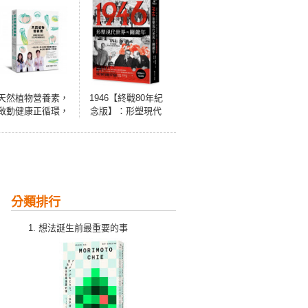
天然植物營養素，
1946【終戰80年紀
啟動健康正循環，
念版】：形塑現代
打造人體最強防護
世界的關鍵年
力：75種五色蔬食
×59種救命植化素
×130道保健食譜，
三位營養專家教你
提高免疫力，降低
分類排行
發炎、防老抗癌，
改善三高、遠離失
想法誕生前最重要的事
智