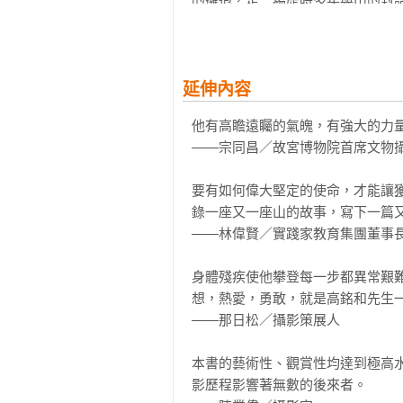
2011年，我拍攝完成六十一座。
在西藏與尼泊爾邊境拍攝央然康日
慰的成果，因為已經站在及格邊上
女兒。當我將那張照片和她托我轉
多山峰。抱著這樣的信念，我再度啟
「媽媽變老了……」那一刻我明白，
如其來的新冠疫情打亂。無法外出期
這趟歷時前後長達三十載的拍山計
延伸內容
發現，自己早已完成超過一百座山
影者，便萌生拍攝「中國百岳」的
經考慮我決定從中精選最具代表性的
他有高瞻遠矚的氣魄，有強大的力量
榮，我們迅速確立了計畫與執行細節
——宗同昌／故宮博物院首席文物攝
最初從西藏展開拍攝，數次往返後
這本攝影集，若無一路上眾人的支持
倍，花了將近五年，我才拍攝完成
最初的推手與最堅定的支持者。接
要有如何偉大堅定的使命，才能讓
五年。我於1995年調整進度，計畫
古道熱腸的謝文憲，在我正苦思如
錄一座又一座山的故事，寫下一篇又
被迫中斷計畫。1998年我重新出發
順利促成本書的出版規劃和正式作
——林偉賢／實踐家教育集團董事長
到了2003年，我已累積拍攝三十
團隊，他們把編書和出版的專業能
業，這對我而言是一大打擊。但想
的句點。

身體殘疾使他攀登每一步都異常艱
力，豈能半途而廢？於是2004年
想，熱愛，勇敢，就是高銘和先生一
2011年，我拍攝完成六十一座。
同時要感謝王天利、艾婉卿、成天
——那日松／攝影策展人

慰的成果，因為已經站在及格邊上
洪秋蘋、郭有生、陳文龍、陳森藤
多山峰。抱著這樣的信念，我再度啟
楊惠民、劉保宏、劉耘天、戴彰紀
本書的藝術性、觀賞性均達到極高
如其來的新冠疫情打亂。無法外出期
援的柯達、愛克發、台灣大哥大、榮
影歷程影響著無數的後來者。

發現，自己早已完成超過一百座山
欣實業、偉盟國際、翔雁國際、實