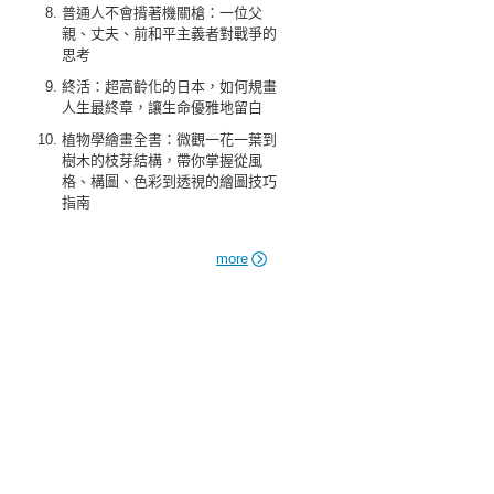
普通人不會揹著機關槍：一位父
親、丈夫、前和平主義者對戰爭的
思考
終活：超高齡化的日本，如何規畫
人生最終章，讓生命優雅地留白
植物學繪畫全書：微觀一花一葉到
樹木的枝芽結構，帶你掌握從風
格、構圖、色彩到透視的繪圖技巧
指南
more