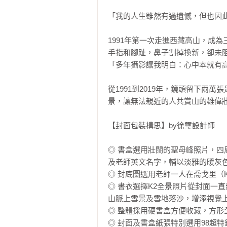
「我的人生雖然有過遺憾，但也因此
1991年第一次走進西藏高山，成
手指和腳趾，鼻子割掉換新，卻未
「多年攝影讓我明白：心中本就有高
從1991到2019年，鏡頭留下兩
景，讓無法親近的人共賞山的雄偉壯
【封面包裝構思】by徐璽設計師

◎ 書盒選用壯闊的聖母峰照片，
及老師英文名字，輔以淡雅的暖灰色
◎ 封底圖選用老師一人在喬戈里（
◎ 書衣選擇K2全景照片從封面一
山脈上雪景及雪地落沙，增添視覺上
◎ 整體採用硬書盒方便收藏，方形
◎ 封面及書盒紙張特別選用98超