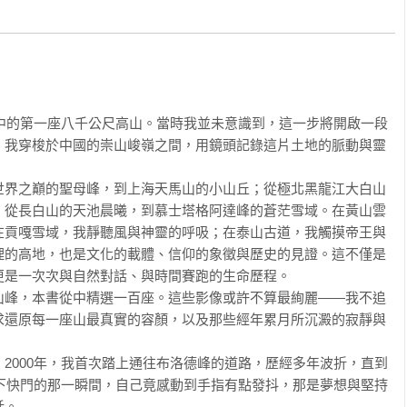
時，一位藏族母親請我用拍立得為她拍照，說是要交給遠在拉薩的
交的一包辣椒放到女孩手中時，她雙眼含著淚水，輕聲哽咽說道：
山的沉默與人心的柔情，都是值得被記錄的永恆畫面。

生中的第一座八千公尺高山。當時我並未意識到，這一步將開啟一段
畫，遠比想像中艱難得多。起初，我只是一個喜愛懷抱大自然的攝
，我穿梭於中國的崇山峻嶺之間，用鏡頭記錄這片土地的脈動與靈
想法。從構想到成案，大地雜誌的呂石明推介我給錦繡公司的許鐘
。帶著滿腔熱忱與信心，我踏上這條幾乎成為不歸路的旅程。

世界之巔的聖母峰，到上海天馬山的小山丘；從極北黑龍江大白山
；從長白山的天池晨曦，到慕士塔格阿達峰的蒼茫雪域。在黃山雲
才驚覺，計畫與現實的距離遠超想像。西藏之大，是台灣的三十三
在貢嘎雪域，我靜聽風與神靈的呼吸；在泰山古道，我觸摸帝王與
二十座山。按這種進度，要完成計畫中一百二十座山得再花上二十
理的高地，也是文化的載體、信仰的象徵與歷史的見證。這不僅是
於2000年完成，卻在1996年於聖母峰遭遇暴風雪，因而嚴重凍傷，
是一次次與自然對話、與時間賽跑的生命歷程。

，再次從西藏踏上征程。

山峰，本書從中精選一百座。這些影像或許不算最絢麗——我不追
求還原每一座山最真實的容顏，以及那些經年累月所沉澱的寂靜與
五座，雖進度緩慢，但心中仍充滿信心。豈料錦繡此時宣布結束營
到一句俗話：「頭都洗矣，無剃敢會使得？」我已投下十多年心
2000年，我首次踏上通往布洛德峰的道路，歷經多年波折，直到
我轉往新疆拍攝，接續進入青海、四川等地，繼續奔走於山河之間。

按下快門的那一瞬間，自己竟感動到手指有點發抖，那是夢想與堅持
。
