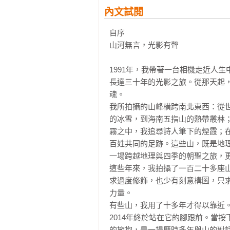
內文試閱
在西藏與尼泊爾邊境拍攝央然康日
自序

女兒。當我將那張照片和她托我轉
山河無言，光影有聲

「媽媽變老了……」那一刻我明白，
1991年，我帶著一台相機走近人
這趟歷時前後長達三十載的拍山計
長達三十年的光影之旅。從那天起
影者，便萌生拍攝「中國百岳」的
魂。

榮，我們迅速確立了計畫與執行細節
我所拍攝的山峰橫跨南北東西：從
的冰雪，到海南五指山的熱帶叢林
最初從西藏展開拍攝，數次往返後
霧之中，我追尋詩人筆下的煙霞；
倍，花了將近五年，我才拍攝完成
百姓共同的足跡。這些山，既是地
五年。我於1995年調整進度，計畫
一場跨越地理與四季的朝聖之旅，更
被迫中斷計畫。1998年我重新出發
這些年來，我拍攝了一百二十多座
求過度修飾，也少有刻意構圖，只
到了2003年，我已累積拍攝三十
力量。

業，這對我而言是一大打擊。但想
有些山，我用了十多年才得以靠近。
力，豈能半途而廢？於是2004年
2014年終於站在它的腳跟前。當
的擁抱，是一場歷時多年與山的對話