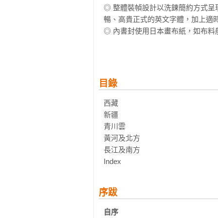
◎ 整體裝幀設計以洗鍊簡約方式呈現
暢、高貴正式的英文字體，加上適時
◎ 內書封使用日本畫布紙，如布
加工更將書名恰如其分地清晰呈現。
尊貴得之不易的書籍，值得好設計
目錄
西藏

新疆

青川雲

黃河及北方

長江及南方

Index
序跋
自序
