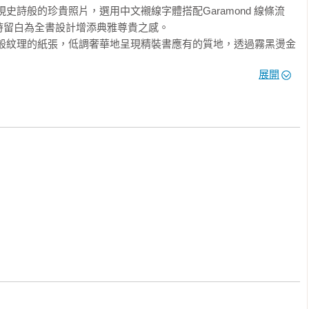
史詩般的珍貴照片，選用中文襯線字體搭配Garamond 線條流
留白為全書設計增添典雅尊貴之感。

料般紋理的紙張，低調奢華地呈現精裝書應有的質地，透過霧黑燙金


展開
、好印刷來為其加分，更值得收藏！