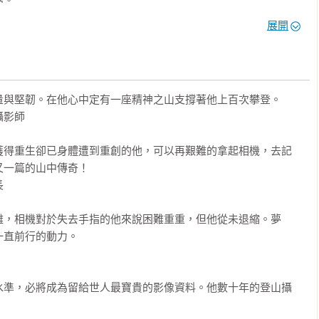
我告訴自己，這個數字就像在學校考試考了六十一分，是值得自我安
時，一位藏族母親請我用拍立得為她拍照，說是要交給遠在拉薩的
了。於是勉勵自己只要繼續努力，總能一步一步向前邁進，拍攝更
展開
交的一包辣椒放到女孩手中時，她雙眼含著淚水，輕聲哽咽說道：
程，至2016年已完成七十七座。原本計畫在2019年收尾，卻被突
山的沉默與人心的柔情，都是值得被記錄的永恆畫面。

間，我留在家中整理底片與照片，直到2024年清點告一段落時才
畫，遠比想像中艱難得多。起初，我只是一個喜愛懷抱大自然的攝
的拍攝。此刻我明白，或許是順應時間與命運安排的時機到了，幾
想法。從構想到成案，大地雜誌的呂石明推介我給錦繡公司的許鐘
一百座山來出版。

與堅韌。在他心中定有一座精神之山支撐著他上百次攀登。

。帶著滿腔熱忱與信心，我踏上這條幾乎成為不歸路的旅程。

影師

才驚覺，計畫與現實的距離遠超想像。西藏之大，是台灣的三十三
，這一切都無法實現。特別感念2023年離世的許鐘榮，他是計畫
二十座山。按這種進度，要完成計畫中一百二十座山得再花上二十
著是林偉賢鼎力相助，讓我得以繼續幾乎停擺的拍攝工作。最後是
獲得重生卻已身體遭到重創的他，可以再艱難的拿起相機，去記
於2000年完成，卻在1996年於聖母峰遭遇暴風雪，因而嚴重凍傷，
何呈現這麼多影像作品時，他適時地幫我介紹給商周出版，也因此
一篇的山中傳奇！

，再次從西藏踏上征程。

業。謝謝近一年來努力用心的程鳳儀和余筱嵐以及所有參與編輯的


五座，雖進度緩慢，但心中仍充滿信心。豈料錦繡此時宣布結束營
力發揮到淋漓盡致，讓這為期三十年的攝影計畫在今天畫下最完美
到一句俗話：「頭都洗矣，無剃敢會使得？」我已投下十多年心
難，相機對於失去手指的他來說困難重重，但他從未退縮。夢
我轉往新疆拍攝，接續進入青海、四川等地，繼續奔走於山河之間。

直前行的動力。

我告訴自己，這個數字就像在學校考試考了六十一分，是值得自我安
亮、多吉甫、何鍮鏗、李作文、李毅然、邱華、林克孝、林秉福、
了。於是勉勵自己只要繼續努力，總能一步一步向前邁進，拍攝更
、陳聯順、陳識元、張銘隆、傅達德、游淑甜、葉天斯、楊月屏、
程，至2016年已完成七十七座。原本計畫在2019年收尾，卻被突
、謝耀武、魏順德等人的熱心協助和慷慨解囊，還有提供器材與支
水準，必將成為留給世人最寶貴的影像資料。他數十年的登山攝
間，我留在家中整理底片與照片，直到2024年清點告一段落時才
泰貿易、國祥貿易、永準貿易、宏碁、台灣IBM、台灣富士通、山
的拍攝。此刻我明白，或許是順應時間與命運安排的時機到了，幾
踐家教育集團、儷絲寶等單位。當然還有很多收藏我攝影作品或支