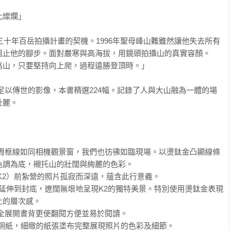
燦爛」

為三十年百岳拍攝計畫的契機。1996年聖母峰山難雖然讓他失去所有
阻止他的腳步。面對嚴寒與高海拔，用鏡頭拍攝山的真實容顏。
山，只要堅持向上爬，過程遠勝登頂時。」

萬張足以傳世的影像，本書精選224幅。記錄了人與大山融為一體的場
麗。

四周框線如同相機觀景窗，我們也彷彿如臨現場。以燙鈦金凸顯線條
調為底，襯托山的壯闊與絢麗的色彩。

K2）前紮營的照片孤寂而深遠，蘊含此行意義。

直延伸到封底，遼闊無垠地呈現K2的獨特美景。特別使用燙鈦金表現
的層次感。

全展開書背更使翻閱方便並易於閱讀。

特銅紙，細緻的紙張塗布完整展現照片的色彩及細節。
