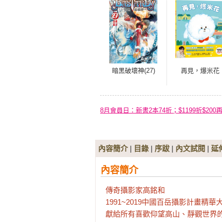
暗黑破壞神(27)
再見，爆米花
8月會員日：新書2本74折；$1199折$200
內容簡介
|
目錄
|
序跋
|
內文試閱
|
延
內容簡介
傳奇攝影家高銘和

1991~2019中國百岳攝影計畫精華
獻給所有喜歡仰望高山、靜觀世界