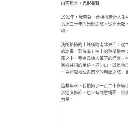
山河無言，光影有聲
1991年，我帶著一台相機走近人
長達三十年的光影之旅。從那天起
魂。

我所拍攝的山峰橫跨南北東西：從
的冰雪，到海南五指山的熱帶叢林
霧之中，我追尋詩人筆下的煙霞；
百姓共同的足跡。這些山，既是地
一場跨越地理與四季的朝聖之旅，更
這些年來，我拍攝了一百二十多座
求過度修飾，也少有刻意構圖，只
力量。

有些山，我用了十多年才得以靠近。
2014年終於站在它的腳跟前。當
的擁抱，是一場歷時多年與山的對話