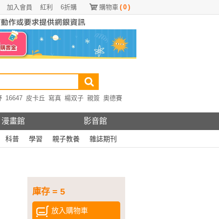
加入會員
紅利
6折購
購物車
(
0
)
野
16647
皮卡丘
寫真
楊双子
親簽
奧德賽
漫畫館
影音館
科普
學習
親子教養
雜誌期刊
庫存 = 5
放入購物車