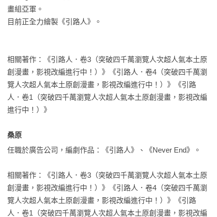
完美新譯台灣在地文化的熱血少年作品！大推！——漫畫家，
畫組亞軍。

人桀

目前正全力繪製《引路人》。

平時不太看條漫的我，也情不自禁地一話接一話往下滑，精彩
細膩且扣人心弦的故事，不改編成電影或電視劇實在暴殄天
相關著作：《引路人．卷3（突破四千萬瀏覽人次超人氣本土原
物。——漫畫家，林奕辰

創漫畫，影視改編進行中！）》《引路人．卷4（突破四千萬瀏
覽人次超人氣本土原創漫畫，影視改編進行中！）》《引路
很喜歡引路人裡面用台灣在地文化跟傳說，重新詮釋鬼怪跟神
人．卷1（突破四千萬瀏覽人次超人氣本土原創漫畫，影視改編
明的另一面，超喜歡！——漫畫家，阿慢

進行中！）》

充滿台灣本土文化的王道少年漫畫！必推！——漫畫家，烏鴉
桑原 
小翼

任職於廣告公司，編劇作品：《引路人》、《Never End》。

因為字數限制，我只能告訴你，《引路人》很好看！如果要說
相關著作：《引路人．卷3（突破四千萬瀏覽人次超人氣本土原
詳細一點，不誇張，每個章節都可以寫小論文。除了冒險成長
創漫畫，影視改編進行中！）》《引路人．卷4（突破四千萬瀏
的王道熱血戰鬥，還有讓我噴淚的人情故事，

覽人次超人氣本土原創漫畫，影視改編進行中！）》《引路
不僅用想像力具現出神人鬼妖的世界，更以精巧的編劇將歷史
人．卷1（突破四千萬瀏覽人次超人氣本土原創漫畫，影視改編