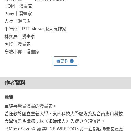
HOM｜漫畫家

Pony｜漫畫家

人桀｜漫畫家

千年雨｜PTT Marvel版人氣作家

林奕辰｜漫畫家

阿慢｜漫畫家

烏鴉小翼｜漫畫家

笭菁｜華文靈異天后

看更多
陳漢玲｜台南應用科技大漫畫系助理教授

謝東霖｜漫畫家

作者資料
——✴✴✴——

羅寶 
名家讚譽：

引路人不只帶領了靈魂的去向，也藉由陰間的職人文化，與人
單純喜歡畫漫畫的漫畫家。

們真摯的故事，讓我們品嘗生命中最純粹的感動。——漫畫
曾任教於國立嘉義大學、東南科技大學數媒系及台南應用科技
家，HOM

大學漫畫系講師；以《求職超人》入選東立短漫賞，
《MagicSeven》獲選LINE WBETOON第一屆挑戰聯賽長篇漫