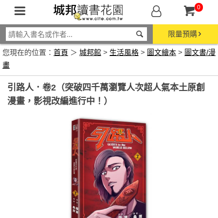
0
限量預購
您現在的位置：
首頁
＞
城邦館
>
生活風格
>
圖文繪本
>
圖文書/漫
畫
引路人．卷2（突破四千萬瀏覽人次超人氣本土原創
漫畫，影視改編進行中！）