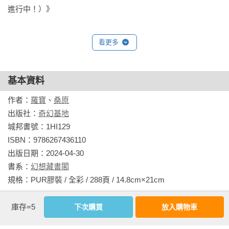
民俗融入其中，讓娛樂與深度達到優秀的平衡，我很喜歡這套
進行中！）》
漫畫，也希望有更多人可以看到他！——漫畫家，謝東霖

看更多
——✴✴✴——

讀者熱推：

推爆！！！讓我更了解了台灣本土的民俗人物設定與心境轉折
基本資料
還有成長都刻畫的很棒，

性格描寫鮮明，每次都期待角色有什麼新的故事，喜歡了很
作者：
羅寶
、
桑原
久，劇情真的很棒，貼圖也是毫不猶豫就買了，

出版社：
奇幻基地
引路人根本神作啊！——FB讀者，王守

城邦書號：1HI129

ISBN：9786267436110

故事新穎，題材新鮮，台灣神明的故事，與我們息息相關，

出版日期：2024-04-30

看了很有感。超級推薦！！！——FB讀者，艾蓮

書系：
幻想藏書閣
規格：PUR膠裝 / 全彩 / 288頁 / 14.8cm×21cm                
喜歡這個故事的畫風＋劇情，內容取材非常非常用心，看了這
部漫畫才認識好多民間鬼神文化，覺得很棒！！

庫存=5
下次購買
放入購物車
相關書籍
——FB讀者，妮又譨
