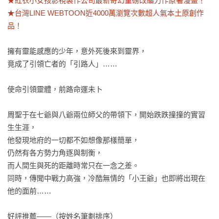
★紅衣小女孩影視製作公司最新奇幻重磅改編力作原著漫畫！

★台灣LINE WEBTOON近4000萬瀏覽次數超人氣本土原創作
品！
擁有靈能感應的少年，意外死後來到靈界，

竟成了引領亡者的「引路人」……

使命引領靈體，前路命運未卜

周聖于在七爺與八爺兩位師父的帶領下，開始跌跌撞撞的實習
生生涯，

他發現地府的一切都不如想像那樣簡單，

仍然有各方勢力角逐與制衡，

而人間生與死的距離時常只在一念之差。

同時，傳聞中戰力高強，冷酷無情的「小王爺」也即將出現在
他的面前……

好評推薦——（按姓名筆劃排序）
