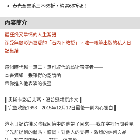
春光全書系三本69折，精選66折起！
內容簡介
最狂熾又摯情的人生絮語

深受無數影迷喜愛的「石內卜教授」，唯一親筆出版的私人日
記集結
這個時代獨一無二、無可取代的藝術表演者——

本書猶如一張難得的邀請函

帶你進入他表演的後臺

▌奧斯卡影后艾瑪・湯普遜親撰序文 ▌

▌完整收錄1993—2015年12月12日最後一則內心獨白 ▌

這本日記彷彿又將我回憶中的他帶了回來──我在字裡行間看見
了先前提到的體貼、慷慨、對他人的支持、激烈的評判與品