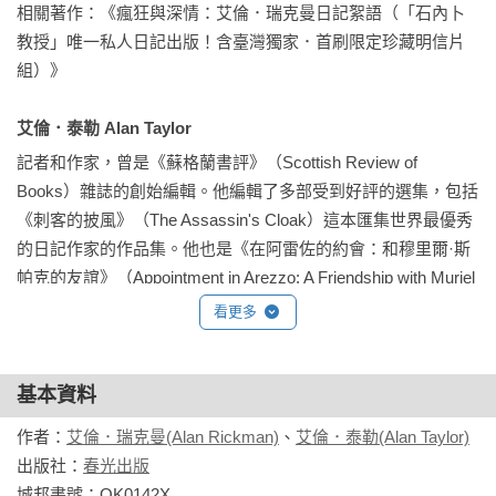
相關著作：《瘋狂與深情：艾倫．瑞克曼日記絮語（「石內卜
螢光幕上，艾倫．瑞克曼是個讓人恨得牙癢癢的反派，是深情
教授」唯一私人日記出版！含臺灣獨家．首刷限定珍藏明信片
無比的情人，也是集結瘋狂與嚴肅於一身的父親。螢光幕外，
組）》

艾倫有著演員日夜顛倒的緊湊行程，除了對劇組及自己的犀利
嘮叨，對待親友和演藝同僚，也會恰到好處地提出艾倫風格式
艾倫．泰勒 Alan Taylor
的幽默見解——縱使身兼數種身分，他仍能使出渾身解數，狂
烈地去體驗人生，深情記綠下生命裡的每個人事物。

記者和作家，曾是《蘇格蘭書評》（Scottish Review of 
Books）雜誌的創始編輯。他編輯了多部受到好評的選集，包括
本書收錄自1974年至2016年艾倫過世前不到一個月的私人日
《刺客的披風》（The Assassin's Cloak）這本匯集世界最優秀
記，他對戲劇的熱愛、對生活的堅持、對死亡與生命的態度，
的日記作家的作品集。他也是《在阿雷佐的約會：和穆里爾·斯
在這橫跨四十多年的字裡行間栩栩如生；我們得以一窺這位本
帕克的友誼》（Appointment in Arezzo: A Friendship with Muriel 
世紀難得深受各世代影迷喜愛、無數粉絲悼念不已的演藝家，
Spark）的作者，並且是斯帕克小說集的系列編輯。

看更多
以「犀利、詼諧、坦率」的方式，詳細記錄下尋常卻也不尋常
的生活經歷。

相關著作：《瘋狂與深情：艾倫．瑞克曼日記絮語（「石內卜
教授」唯一私人日記出版！含臺灣獨家．首刷限定珍藏明信片
基本資料
-------

組）》
作者：
艾倫．瑞克曼(Alan Rickman)
、
艾倫．泰勒(Alan Taylor)
出版社：
春光出版
「《瘋狂與深情》濃縮了一百萬餘英文字……這之中包括高潮
城邦書號：OK0142X
