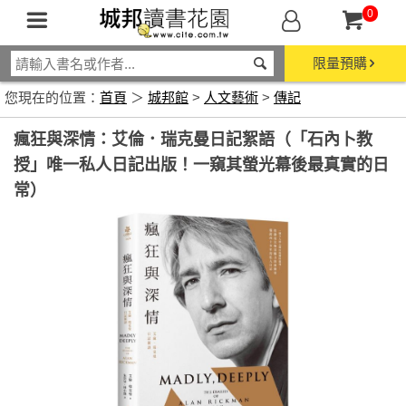
0
限量預購
您現在的位置：
首頁
＞
城邦館
>
人文藝術
>
傳記
瘋狂與深情：艾倫．瑞克曼日記絮語（「石內卜教
授」唯一私人日記出版！一窺其螢光幕後最真實的日
常）