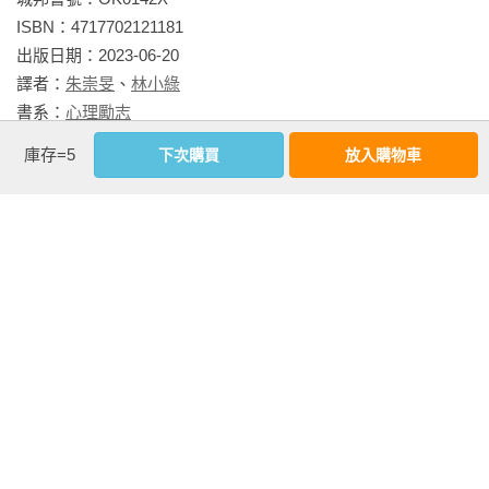
與低谷、好評與負評、令人喜悅的演出，以及百般出錯的工
ISBN：4717702121181

作。在掌聲與加演結束後，艾倫往往會退至他喜歡在深夜出沒
出版日期：2023-06-20

的所在，在仰慕者與演員同儕的圍繞下放鬆心神，回顧方才結
譯者：
朱崇旻
、
林小綠
束的演出與未來的表演。閱讀本書時，我們彷彿能親自去到那
書系：
心理勵志
些地點，與真正的艾倫．瑞克曼相見。」——艾倫．泰勒，本
規格：PUR膠裝廣開本 / 部分彩色部分黑白 / 528頁 / 
書編修者

庫存=5
下次購買
放入購物車
17cm×23cm                
-------

看更多
來自臺灣的感動致意

相關書籍
● 瑞克曼對朋友的關懷與支持、對藝術的品味與追求帶給我深深
的啟發，未來當我重溫他的作品，也許能從架上取下這本日
同書系
同分類
同出版社
記，聆聽瑞克曼在那一時刻的心聲。——朱崇旻，本書譯者

● 在翻開這本書時，也許你想的人是「石內卜」，可當你闔上這
本書後，你很清楚，他，就是艾倫．瑞克曼。——林小綠，本
書譯者
