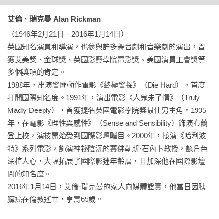
龍貓大王通信｜影評人

艾倫．瑞克曼 Alan Rickman
（1946年2月21日－2016年1月14日）

***

英國知名演員和導演，也參與許多舞台劇和音樂劇的演出，曾
獲艾美獎、金球獎、英國影藝學院電影獎、美國演員工會獎等
「一個人會因各種原因開始寫日記，選擇記錄的方式和事情也
多個獎項的肯定。

五花八門。

1988年，出演警匪動作電影《終極警探》（Die Hard），首度
而我們知道的是，艾倫一旦開始寫日記他便上癮了。」

打開國際知名度。1991年，演出電影《人鬼未了情》（Truly 
Madly Deeply），首獲提名英國電影學院獎最佳男主角。1995
為什麼接演《哈利波特》的石內卜教授？

年，在電影《理性與感性》（Sense and Sensibility）飾演布蘭
《理性與感性》時對李安導演的第一印象？

登上校，演技開始受到國際影壇矚目。2000年，接演《哈利波
執導《美人情園》時，發現凱特．溫斯蕾進入角色的奇特方
特》系列電影，飾演神祕陰沉的賽佛勒斯·石內卜教授，該角色
式？

深植人心，大幅拓展了國際影迷年齡層，且加深他在國際影壇
《瘋狂理髮師》被迫缺席獎項而感不滿？

間的知名度。

對導演和年輕共演者們的想法？

2016年1月14日，艾倫·瑞克曼的家人向媒體證實，他當日因胰
排演進度再度卡關、劇本不甚滿意、各種磨合衝突……

臟癌在倫敦逝世，享壽69歲。

一位演員最私密、最真實的人生紀錄。
