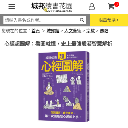
0
限量預購
您現在的位置：
首頁
＞
城邦館
>
人文藝術
>
宗教
>
佛教
心經超圖解：看圖就懂，史上最強般若智慧解析