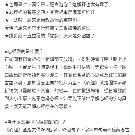
★色即是空，而空是…肥皂泡泡？這解釋也太有趣了

★心經裡的智慧之箱，其實根本是俄羅斯娃娃

★「法輪」原來是衝散煩惱的戰車啊~

★佛陀原來也有平行時空？三世諸佛的道理

★跳針般一直重覆的「揭諦」原來是外國語？ 

●心經到底是什麼？

正如同我們會祈禱「希望明天放晴」、離別時會叮嚀「路上小
心喲」，或是生日時刻說出「祝你生日快樂」等祝賀，這些順
口說出的祝福語句看似淺白，其實蘊含著的心思意念往往超越
言語本身，屬於良善正向的投射力量。《心經》就是闡揚這類
祈禱文（曼陀羅、真言）的經典！在佛教道場裡，從日常課誦
到大小佛事，無不念誦心經。如果能正確地了解心經的字句真
義，就更能理解心經存在的意義。

●為什麼需要《心經超圖解》？

《心經》全經文僅262個字、53個句子，字字句句無不蘊藏著古