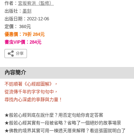
作者：
宮坂宥洪（監修）
出版社：
墨刻
出版日期：2022-12-06
定價： 360元
優惠價：79折 284元
書虫VIP價：284元
內容簡介
不妨順著《心經超圖解》，

從流傳千年的字字句句中，

尋找內心深處的寧靜與力量！
★般若心經到底在說什麼？用否定句給你肯定答案

★般若心經其實有一段被省略？省略了一個絕妙的故事場景

★佛教的境界其實可用一棟透天厝來解釋？看這張圖就明白了
