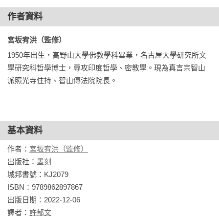
無眼耳鼻舌身意

一遍又一遍地閱讀它，一點一點地學習。

作者資料
無色聲香味觸法

★對於每天修行佛法的我來說，這是一本非常容易理解的書。

無眼界 乃至無意識界

★讀了一些其他的手冊，但它們太學術和太簡單了，而這本書
宮坂宥洪（監修） 
無無明 亦無無明盡

對於想修行佛法的人來說，是一本很好的參考書。

乃至無老死

1950年出生，高野山大學佛教學科畢業，名古屋大學研究所文
★為初學者量身打造的書，用插圖解釋難懂的宗教術語。

亦無老死盡

學研究科哲學博士，專攻印度哲學、密教學。現為真言宗智山
★讀過幾本關於心經的書，但這本書是最容易理解的。
無苦集滅道

派照光寺住持、智山傳法院院長。
無智亦無得

以無所得故

菩提薩埵

基本資料
依般若波羅蜜多故

心無罣礙

作者：
宮坂宥洪（監修）
無罣礙故 無有恐怖

出版社：
墨刻
遠離一切顛倒夢想

城邦書號：KJ2079

究竟涅槃

ISBN：9789862897867

三世諸佛

出版日期：2022-12-06

依般若波羅蜜多故

譯者：
許郁文