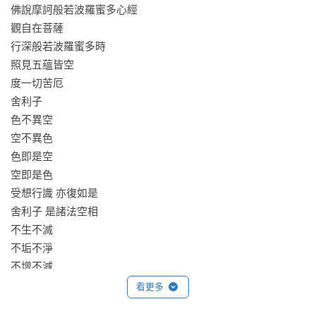
1逐字逐句理解經文正確原意

佛說摩訶般若波羅蜜多心經

2搞懂心經的由來與時空背景

觀自在菩薩

3領悟書中「空、無、不」的否定字眼

行深般若波羅蜜多時

4 跳脫苦痛框架，看見不同的人生風景

照見五蘊皆空

5大白話解讀，最能茅塞頓開、豁然開朗

度一切苦厄

6心經日常實踐術！讀經的禮儀與重點

舍利子

色不異空

●誰適合讀《心經》？

空不異色

1.充滿困惑煩惱，內心難以平靜的人

色即是空

2.對《心經》好奇，卻看不懂也讀不懂、不得其門而入的人

空即是色

3.對《心經》熟悉，卻想更深入鑽研、獲得不同體悟的人

受想行識 亦復如是

4.想第一次讀《心經》就上手，把內容徹底融會理解的人

舍利子 是諸法空相

5.平時忙碌，想快速搞懂《心經》的人

不生不滅

不垢不淨

●全球超過50%讀者給予五星好評

不增不減

是故空中 無色

看更多
亞馬遜書店讀者好評推薦──

無受想行識

★對初學者來說十分白話易讀，能沉浸在心經的世界中。我想