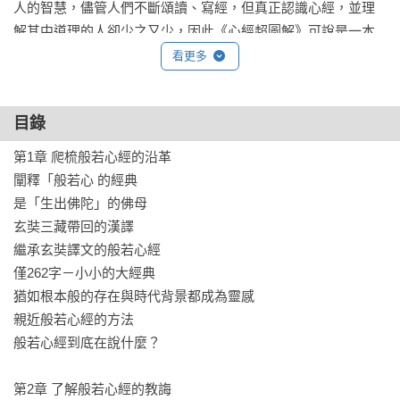
人的智慧，儘管人們不斷頌讀、寫經，但真正認識心經，並理
解其中道理的人卻少之又少，因此《心經超圖解》可說是一本
簡易型攻略本，作者儘可能地遵循原意，將生澀難懂的經文以
看更多
豐富活潑的圖文呈現，引領讀者以更輕鬆的方式走入心經的宇
宙。

目錄
●本書特色

第1章 爬梳般若心經的沿革

1看圖就懂！共收錄100+有趣圖片，少了落落長的文字更易理
闡釋「般若心 的經典

解。

是「生出佛陀」的佛母

2言簡意賅！全經文逐句拆解，1個跨頁讀1個句子，隨時翻讀能
玄奘三藏帶回的漢譯

有不同體會。

繼承玄奘譯文的般若心經

3由淺入深！規律的架構注入深奧的義理，以128頁的篇幅邏輯
僅262字－小小的大經典

化的梳理。

猶如根本般的存在與時代背景都成為靈感

4引導思考！以活潑筆風與比喻引導讀者自行思考，每次閱讀都
親近般若心經的方法

能有不同領悟。

般若心經到底在說什麼？

●你可以從這本書中學到的事

第2章 了解般若心經的教誨
