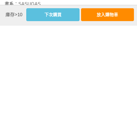
得阿耨多羅三藐三菩提

書系：
SASUGAS
故知般若波羅蜜多

規格：膠裝 / 單色 / 128頁 / 14.8cm×21cm                
庫存>10
下次購買
放入購物車
是大神咒

是大明咒

相關書籍
是無上咒

是無等等咒

同書系
同分類
同出版社
能除一切苦

真實不虛故

故說般若波羅蜜多咒

即說咒曰

揭諦揭諦

波羅揭諦，波羅僧揭諦

菩提娑婆賀

東京散策地圖全
日常1%小動作，
別再用「我很
般若心經

攻略：免排行程×
打造不臥床肌
好」，偽裝創傷
依體力選路×QR
力：滑手機、等
的自己：每一次
試著誦唱般若心經

8
CODE導航！剛剛
紅燈就能做！輕
的過度努力，都
誦讀般若心經的禮議與心得

好的32條散步提
鬆預防膝蓋退
是創傷反應，人
more
案，新手和長輩
化、失智、肌少
生從此不再內耗
淨身、心靜