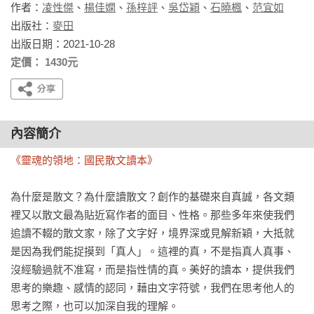
作者：
凌性傑
、
楊佳嫻
、
孫梓評
、
吳岱穎
、
石曉楓
、
范宜如
出版社：
麥田
出版日期：2021-10-28
定價： 1430元
內容簡介
《靈魂的領地：國民散文讀本》
為什麼是散文？為什麼讀散文？創作的基礎來自真誠，各文類
裡又以散文最為貼近寫作者的面目、性格。那些多年來使我們
追讀不輟的散文家，除了文字好，境界深或見解新穎，大抵就
是因為我們能捉摸到「真人」。這裡的真，不是指真人真事、
沒經驗過就不准寫，而是指性情的真。美好的讀本，提供我們
思考的樂趣、感情的認同，藉由文字符號，我們在思考他人的
思考之際，也可以加深自我的理解。
