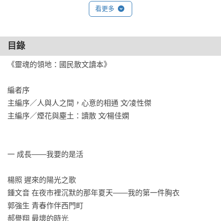
欣賞的權力開放出來。文學沒有標準答案，普通讀者可以從中
看更多
發現閱讀的樂趣，也可以透過觀摩名家手筆增進讀與寫的能
力。《靈魂的領地：國民散文讀本》所選的諸多作品，回應了
人生的種種面向。作家如何進行敘事、描寫、說明、議論，終
目錄
於成為一門傾訴的藝術，也是我觀察的重點。

《靈魂的領地：國民散文讀本》

楊佳嫻：我的寫作出發點，是散文

編者序

爛人有道，雜種有理，浮光裡是寂寞的書纏綿的人，拌干絲，
主編序／人與人之間，心意的相通 文∕凌性傑

削蘋果，有寫詩的漁夫，有買《山海經》的老嬤嬤，寫內衣的
主編序／煙花與塵土：讀散 文∕楊佳嫻

寫月經的，要回家的要出門的，被啟蒙和終於幻滅的……都是
從生活出發，刺激浸潤之餘，非寫不可，自然流露，廣大而且
親切，適合吳爾芙定義的「普通讀者」——「讀書，是為了自
一 成長——我要的是活

己高興，而不是為了向別人傳授知識，也不是為了糾正別人的
看法」。

楊照 遲來的陽光之歌

鍾文音 在夜市裡沉默的那年夏天——我的第一件胸衣

郭強生 青春作伴西門町

《生活的證據：國民新詩讀本》
郝譽翔 最壞的時光
