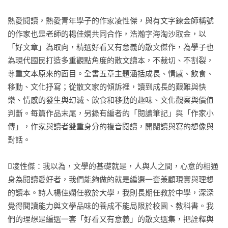
熱愛閱讀，熱愛青年學子的作家凌性傑，與有文字鍊金師稱號
的作家也是老師的楊佳嫻共同合作，浩瀚字海淘沙取金，以
「好文章」為取向，精選好看又有意義的散文傑作，為學子也
為現代國民打造多重觀點角度的散文讀本，不裁切、不割裂，
尊重文本原來的面目。全書五章主題涵括成長、情感、飲食、
移動、文化抒寫；從散文家的傾訴裡，讀到成長的艱難與快
樂、情感的發生與幻滅、飲食和移動的趣味、文化觀察與價值
判斷。每篇作品末尾，另錄有編者的「閱讀筆記」與「作家小
傳」，作家與讀者雙重身分的複音閱讀，開闊讀與寫的想像與
對話。

凌性傑：我以為，文學的基礎就是，人與人之間，心意的相通

身為閱讀愛好者，我們能夠做的就是編選一套兼顧現實與理想
的讀本。詩人楊佳嫻任教於大學，我則長期任教於中學，深深
覺得閱讀能力與文學品味的養成不能局限於校園、教科書。我
們的理想是編選一套「好看又有意義」的散文選集，把詮釋與