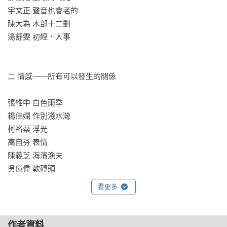
宇文正 聲音也會老的

一個人要如何改變世界？一首詩可以具備什麼樣的力量？

陳大為 木部十二劃

傾聽生活的聲音，直接面對我們生存的世界

湯舒雯 初經．人事

繼《靈魂的領地：國民散文讀本》後，國民讀本系列再爆發

文字魔術品味家 吳岱穎╳新詩火苗傳遞者 孫梓評 聯手合體

二 情感——所有可以發生的關係

精選觀點最新穎多元的五十一首現代詩，詩寫生活的各種滋
味，一次網羅

張維中 白色雨季

詩的全民閱讀運動開跑，要你的五感全部動起來！

楊佳嫻 作別淺水灣

柯裕棻 浮光

※每篇詩作錄有編者的「讀詩筆記」，生動閱讀一首詩

高自芬 表情

※特別編輯「台灣新詩發展小史」，座標現代詩星圖

陳義芝 海濱漁夫

※首度收錄！創作歌手陳綺貞、蛋堡作品，音樂與詩的完美結
吳億偉 軟磚頭

合

許正平 煙火旅館

看更多
邱妙津 邱妙津日記：1992.1.1、1995.4.18

多少有些不願妥協、屈服的我們

願意為道途相逢的另一人，犧牲到什麼程度？

作者資料
我們需要詩，需要用詩的力量拒絕低俗，抵抗粗暴
