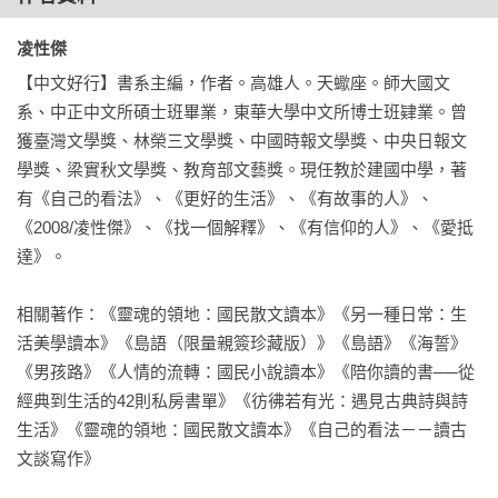
三 飲食——好滋味見人情

凌性傑 
詩人孫梓評與吳岱穎，分別從他們的另一個身分：編輯／教
徐國能 刀工

【中文好行】書系主編，作者。高雄人。天蠍座。師大國文
師，將詩的多樣性融合放大，精選最具時代感的好詩五十一
詹宏志 筍滾筍的滋味

系、中正中文所碩士班畢業，東華大學中文所博士班肄業。曾
首，看見詩的社會性，例如詰問國光石化開發計畫的運動詩；
汪曾祺 干絲

獲臺灣文學獎、林榮三文學獎、中國時報文學獎、中央日報文
詩的大宗書寫主題：「愛情」的多重變奏，包括傷害的部分；
楊牧 六朝之後酒中仙

學獎、梁實秋文學獎、教育部文藝獎。現任教於建國中學，著
寫親情關係的詩作，追本探看到自身身世譜系，看見家庭之所
蔡珠兒 蘋果嚎叫

有《自己的看法》、《更好的生活》、《有故事的人》、
以存在的重量；對知識好奇，向宇宙探問，透過詩，回到生活
張讓 吃的道德辯證法

《2008/凌性傑》、《找一個解釋》、《有信仰的人》、《愛抵
細節點滴的奇趣對話。一首好詩，讓每一天感受美好，詩成為
達》。

一座星球，是現代生活的縮影，更是向生命開放的途徑。

四 移動——歸宿之夢，遠行之思

相關著作：《靈魂的領地：國民散文讀本》《另一種日常：生
分輯編排不以詩人紀傳排列，也不以文學社團、文學史編年為
活美學讀本》《島語（限量親簽珍藏版）》《島語》《海誓》
分類依據。現代心靈可能遭遇到的種種問題，都在這本新詩選
石曉楓 異鄉客的凝視——我看韓人生活習慣與性格

《男孩路》《人情的流轉：國民小說讀本》《陪你讀的書──從
裡顯豁出來，所以名曰「生活的證據」。更能符合教學需求，
鍾怡雯 北緯五度

經典到生活的42則私房書單》《彷彿若有光：遇見古典詩與詩
更能讓普通讀者藉此理解語言文字的藝術如何回應生活。孫梓
孫梓評 春日經由（寄自日本的二十一張明信片）

生活》《靈魂的領地：國民散文讀本》《自己的看法－－讀古
評、吳岱穎兩位主編，拋卻現實主義、浪漫主義、現代主義、
王盛弘 開盡梨花，春又來

文談寫作》

後現代主義種種學術套語，真誠地以自己的感受與學識，懇切
凌性傑 我想有個家

寫出他們如何理解一首詩。
