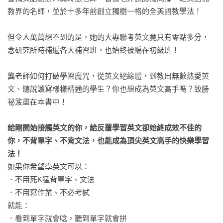
教界的名師，並於十多年前創立獨樹一格的全美語教學法！

但令人萬萬想不到的是，她的大專聯考英文竟只有零點多分，
念研究所時補遍各大補習班，也始終被編在初級班！

龔老師如何打破學習魔咒，從英文絕緣體，到教出無數熱愛英
文、聽說讀寫樣樣精通的學生？你也想成為英文高手嗎？致勝
祕笈盡在本書中！

給剛開始接觸英文的你，給反覆學習英文卻始終成效不佳的
你，不背單字、不背文法，也能成為頂尖英文高手的快樂學習
法！
如果你希望學英文可以：

．不用死K猛背單字、文法

．不用寫作業、不必考試

就能：

．看到單字就會唸，聽到單字就會拼
