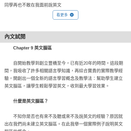
同學再也不敢在我面前說英文

看更多
Part 2　步上教學之路

Chapter 06 從學生變老師
應徵英文老師

內文試閱
接受師資訓練

Chapter 9 英文腦區
從兼職老師到總校教務

　　自開始教學到創立豐橋至今，已有近20年的時間。這段期
Chapter 07 教學認真
間，我吸收了許多相關語言學知識，再綜合寶貴的實際教學經
留班百分百

驗，開創出一個全新的語言學習概念及教學法：幫助學生建立
學生給了我新的事業舞台

英文腦區，讓學生輕鬆學習英文，收到最大學習效果。

我的工作態度

什麼是英文腦區？
Chapter 08 教學生涯新高峰
成立慧橋美語

　　不知你是否也有來不及聽或來不及說英文的經驗？原因就
美夢成真：隨洪老師到世界弘法

出在我們尚未建立英文腦區。在此我舉一個實際例子說明英文
洪老師的驚人學習成就
