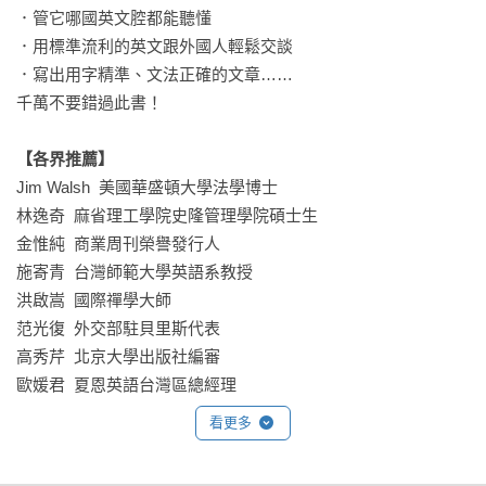
．管它哪國英文腔都能聽懂

．用標準流利的英文跟外國人輕鬆交談

．寫出用字精準、文法正確的文章……

千萬不要錯過此書！

【各界推薦】
Jim Walsh  美國華盛頓大學法學博士

林逸奇  麻省理工學院史隆管理學院碩士生

金惟純  商業周刊榮譽發行人

施寄青  台灣師範大學英語系教授

洪啟嵩  國際禪學大師

范光復  外交部駐貝里斯代表

高秀芹  北京大學出版社編審

歐媛君  夏恩英語台灣區總經理

熱情推薦（依姓氏筆畫排序）
看更多