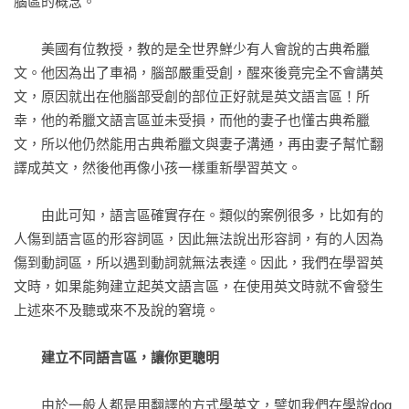
腦區的概念。

Part 3　全美語教學的理論基礎

　　美國有位教授，教的是全世界鮮少有人會說的古典希臘
Chapter 09 英文腦區
文。他因為出了車禍，腦部嚴重受創，醒來後竟完全不會講英
什麼是英文腦區？

文，原因就出在他腦部受創的部位正好就是英文語言區！所
建立不同語言區，讓你更聰明

幸，他的希臘文語言區並未受損，而他的妻子也懂古典希臘
我有沒有英文腦？

文，所以他仍然能用古典希臘文與妻子溝通，再由妻子幫忙翻
譯成英文，然後他再像小孩一樣重新學習英文。

Chapter 10 2步驟，建立英文腦
第1步：不用翻譯的方式學英文

　　由此可知，語言區確實存在。類似的案例很多，比如有的
第2步：培養用英文思考的習慣

人傷到語言區的形容詞區，因此無法說出形容詞，有的人因為
傷到動詞區，所以遇到動詞就無法表達。因此，我們在學習英
Chapter 11 母語學習法
文時，如果能夠建立起英文語言區，在使用英文時就不會發生
什麼是母語學習法？

上述來不及聽或來不及說的窘境。

學語言，不用翻譯

建立不同語言區，讓你更聰明
Chapter 12 全美語教學法
Native Speakers’ Disease母語病

　　由於一般人都是用翻譯的方式學英文，譬如我們在學說dog