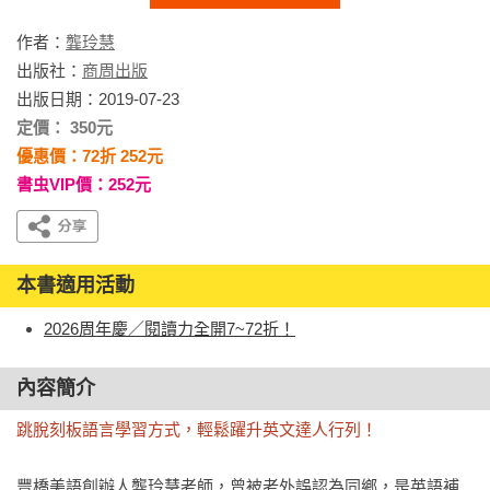
作者：
龔玲慧
出版社：
商周出版
出版日期：2019-07-23
定價： 350元
優惠價：72折 252元
書虫VIP價：252元
本書適用活動
2026周年慶／閱讀力全開7~72折！
內容簡介
跳脫刻板語言學習方式，輕鬆躍升英文達人行列！
豐橋美語創辦人龔玲慧老師，曾被老外誤認為同鄉，是英語補