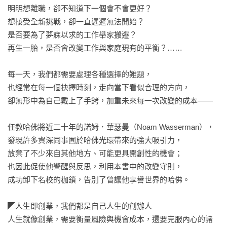
明明想離職，卻不知道下一個會不會更好？

想接受全新挑戰，卻一直遲遲無法開始？

是否要為了夢寐以求的工作舉家搬遷？

再生一胎，是否會改變工作與家庭現有的平衡？……

每一天，我們都需要處理各種選擇的難題，

也經常在每一個抉擇時刻，走向當下看似合理的方向，

卻無形中為自己戴上了手銬，加重未來每一次改變的成本——

任教哈佛將近二十年的諾姆．華瑟曼（Noam Wasserman），

發現許多資深同事囿於哈佛光環帶來的強大吸引力，

放棄了不少來自其他地方、可能更具開創性的機會；

也因此促使他警醒與反思，利用本書中的改變守則，

成功卸下名校的枷鎖，告別了曾讓他享譽世界的哈佛。

◤人生即創業，我們都是自己人生的創辦人

人生就像創業，需要衡量風險與機會成本，還要克服內心的諸