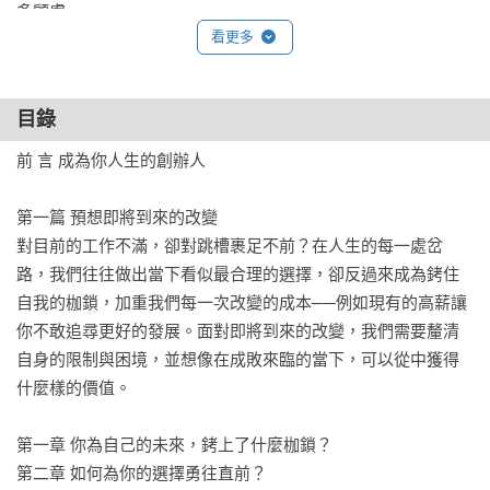
多顧慮，

看更多
在衡量新的「投資」機會時，

我們常常只糾結於失去——失去的金錢、名聲、時間等，

如果能放眼於獲得——更多的成長、成就感、關係品質等，

目錄
就可能規劃更無懈可擊的經營計畫，創造更令人滿意的投資績
效，

前 言 成為你人生的創辦人

讓人生成為一間完美發跡、持續壯大的新創公司。

第一篇 預想即將到來的改變

無論你想在職涯上做出更積極的挑戰、在人生安排中跨出不一
對目前的工作不滿，卻對跳槽裹足不前？在人生的每一處岔
樣的旅程，

路，我們往往做出當下看似最合理的選擇，卻反過來成為銬住
或只是苦於沉重的家庭負擔或關係瓶頸，

自我的枷鎖，加重我們每一次改變的成本──例如現有的高薪讓
本書都提供了切身且關鍵的建議，適用於職涯決策、婚姻維持
你不敢追尋更好的發展。面對即將到來的改變，我們需要釐清
甚至親子教養之上，例如：

自身的限制與困境，並想像在成敗來臨的當下，可以從中獲得
什麼樣的價值。

◆別為你的生活戴上手銬

思考每一個行動的長期後果，例如現在為了離公司近而買的小
第一章 你為自己的未來，銬上了什麼枷鎖？

套房，是否可能成為日後的負擔？

第二章 如何為你的選擇勇往直前？
