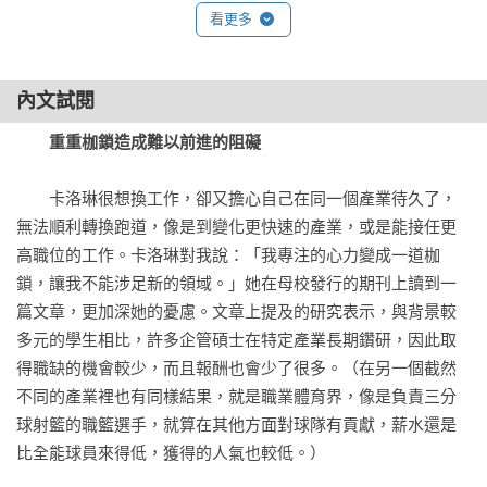
看更多
內文試閱
重重枷鎖造成難以前進的阻礙
　　卡洛琳很想換工作，卻又擔心自己在同一個產業待久了，
無法順利轉換跑道，像是到變化更快速的產業，或是能接任更
高職位的工作。卡洛琳對我說：「我專注的心力變成一道枷
鎖，讓我不能涉足新的領域。」她在母校發行的期刊上讀到一
篇文章，更加深她的憂慮。文章上提及的研究表示，與背景較
多元的學生相比，許多企管碩士在特定產業長期鑽研，因此取
得職缺的機會較少，而且報酬也會少了很多。（在另一個截然
不同的產業裡也有同樣結果，就是職業體育界，像是負責三分
球射籃的職籃選手，就算在其他方面對球隊有貢獻，薪水還是
比全能球員來得低，獲得的人氣也較低。）
