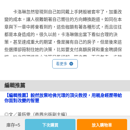
　　卡洛琳忽然發現到自己如同戴上手銬般被套牢了，加重改
變的成本，讓人很難朝著自己嚮往的方向轉換跑道。如同在本
章與下一章中將會看到的，這些枷鎖有著各種形式，而且往往
都是本身造成的。很久以前，卡洛琳做出當下看似合理的決
策，甚至達成重大的期望，像是擁有自己的房子，但是後來這
些選擇卻箝制住她的決策，比如要支付高額房貸和重金聘請保
姆。她也發現這些小決策只能紓解一時之需，而且每走一步就
看更多
離夢想越遠。

　　金錢、社會和情感形成的種種束縛

編輯推薦
　　換句話說，卡洛琳遇到的是全天下人都可能會遇到的事：
【編輯推薦】毅然放棄哈佛光環的頂尖教授，用親身經歷帶給
你面對改變的智慧
我們在每一步作出當下合理的決策，但卻因此加重改變的成
本，讓我們更難逃離現狀。

◎文／黃鈺雯（商周出版副主編）

庫存=5
　　因為有房貸，加上家人住慣大房子，卡洛琳的決策讓她受
下次購買
放入購物車
　　明明想離職，卻不知道下一個工作會不會更好？想接受全