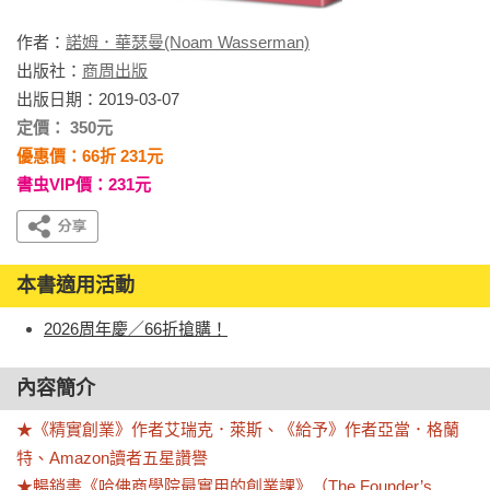
作者：
諾姆．華瑟曼(Noam Wasserman)
出版社：
商周出版
出版日期：2019-03-07
定價： 350元
優惠價：66折 231元
書虫VIP價：231元
本書適用活動
2026周年慶／66折搶購！
內容簡介
★《精實創業》作者艾瑞克．萊斯、《給予》作者亞當．格蘭
特、Amazon讀者五星讚譽

★暢銷書《哈佛商學院最實用的創業課》（The Founder’s 