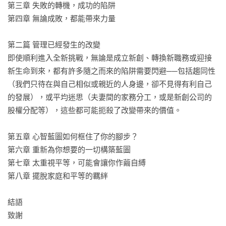
◆脫離要求完美的枷鎖

第三章 失敗的轉機，成功的陷阱

有些人因為減重計畫荒廢了一兩天，就乾脆全盤放棄，這種必
第四章 無論成敗，都能帶來力量

須一次到位的完美枷鎖，會讓人永遠無法真正開始改變。

◆一次只改變一個要素

第二篇 管理已經發生的改變

明星股權分析師跳槽到新投資銀行，績效也可能會大幅下滑，
即使順利進入全新挑戰，無論是成立新創、轉換新職務或迎接
更不用說跨到更陌生的領域！控制改變的幅度，就是控制風險
新生命到來，都有許多隨之而來的陷阱需要閃避──包括趨同性
的界線。

（我們只待在與自己相似或親近的人身邊，卻不見得有利自己
◆先和潛在機會「交往」看看

的發展），或平均迷思（夫妻間的家務分工，或是新創公司的
一邊醞釀新創事業，一邊保留原本的工作，可以減少33％的失
股權分配等），這些都可能扼殺了改變帶來的價值。

敗率！追求成功不怕騎驢找馬，只怕破釜沉舟最後無路可退！

◆與其追求短期的公平，不如追求長期的成果

第五章 心智藍圖如何框住了你的腳步？

夫妻很難平均家事，合夥人很難平均股權，與其追求表象的公
第六章 重新為你想要的一切構築藍圖

平，不如追求現在這樣看似不公平的分配，會為兩人的未來帶
第七章 太重視平等，可能會讓你作繭自縛

來什麼更好的成果。

第八章 擺脫家庭和平等的羈絆

未能行動的遺憾，永遠甚於展開行動而生的懊悔，為了追尋更
結語

好的選擇，現在就挺身面對迎面而來的改變吧！
致謝