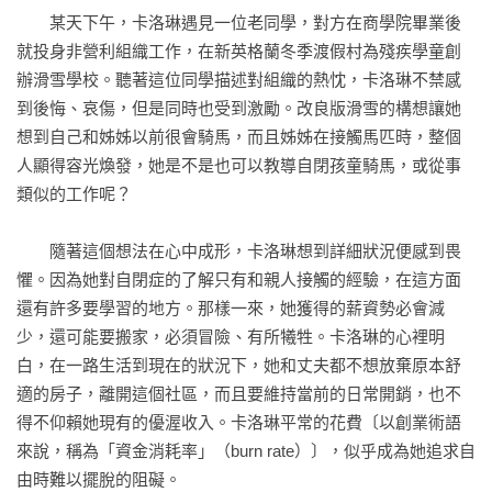
　　某天下午，卡洛琳遇見一位老同學，對方在商學院畢業後
就投身非營利組織工作，在新英格蘭冬季渡假村為殘疾學童創
辦滑雪學校。聽著這位同學描述對組織的熱忱，卡洛琳不禁感
到後悔、哀傷，但是同時也受到激勵。改良版滑雪的構想讓她
想到自己和姊姊以前很會騎馬，而且姊姊在接觸馬匹時，整個
人顯得容光煥發，她是不是也可以教導自閉孩童騎馬，或從事
類似的工作呢？

　　隨著這個想法在心中成形，卡洛琳想到詳細狀況便感到畏
懼。因為她對自閉症的了解只有和親人接觸的經驗，在這方面
還有許多要學習的地方。那樣一來，她獲得的薪資勢必會減
少，還可能要搬家，必須冒險、有所犧牲。卡洛琳的心裡明
白，在一路生活到現在的狀況下，她和丈夫都不想放棄原本舒
適的房子，離開這個社區，而且要維持當前的日常開銷，也不
得不仰賴她現有的優渥收入。卡洛琳平常的花費〔以創業術語
來說，稱為「資金消耗率」（burn rate）〕，似乎成為她追求自
由時難以擺脫的阻礙。
