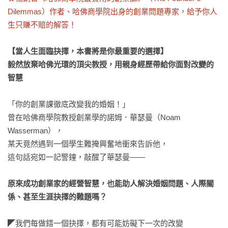
Dilemmas）作者、哈佛商學院出身的創業問題專家，給予你人
生只賺不賠的解答！
【當人生面臨抉擇，本書將是你最重要的選擇】

毅然放棄哈佛光環的頂尖教授，用親身經歷帶給你面對改變的
智慧
「你的創業課徹底改變我的婚姻！」

曾在哈佛商學院教授創業學的諾姆．華瑟曼（Noam 
Wasserman），

某天竟然遇到一個學生難掩興奮地衝來告訴他，

這句話宛如一記警鐘，敲醒了華瑟曼——

原來成功創業家的經營智慧，也能助人解決婚姻問題、人際關
係、甚至生涯抉擇的難題嗎？
◤我們每做錯一個抉擇，都有可能妨礙下一次的改變
